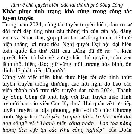
lãm về chủ quyền biển, đảo tại thành phố Sông Công
Khắc phục tình trạng khô cứng trong công tác
tuyên truyền
Trong năm 2024, công tác tuyên truyền biển, đảo có sự
đổi mới đáp ứng nhu cầu thông tin của cán bộ, đảng
viên và Nhân dân, góp phần tạo sự đồng thuận để thực
hiện thắng lợi mục tiêu Nghị quyết Đại hội đại biểu
toàn quốc lần thứ XIII của Đảng đã đề ra: “…kiên
quyết, kiên trì bảo vệ vững chắc chủ quyền, toàn vẹn
lãnh thổ, biển, đảo; giữ vững môi trường hòa bình, ổn
định để phát triển đất nước”.
Cùng với việc triển khai thực hiện tốt các hình thức
tuyên truyền thông thường, các hội nghị do báo cáo
viên thành phố trực tiếp truyền đạt, năm 2024,
Thành
ủy Sông Công đã phối hợp với Ban Tuyên giáo Tỉnh
uỷ mời báo cáo viên Cục Kỹ thuật Hải quân về trực tiếp
tuyên truyền tại địa phương, gắn với tổ chức Chương
trình
Ngày hội
“Tôi yêu Tổ quốc tôi - Tự hào một dải
non sông”
và
“Thanh niên công nhân - Lan tỏa năng
lượng tích cực tại các Khu công nghiệp”
của Đoàn