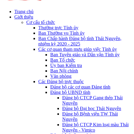
Trang chủ
Giới thiệu
Cơ cấu tổ chức
Thường trực Tỉnh ủy
Ban Thường vụ Tỉnh ủy
Ban Chấp hành Đảng bộ tỉnh Thái Nguyên,
nhiệm kỳ 2020 - 2025
Các cơ quan tham mưu giúp việc Tỉnh ủy
Ban Tuyên giáo và Dân vận Tỉnh ủy
Ban Tổ chức
Ủy ban Kiểm tra
Ban Nội chính
Văn phòng
Các Đảng bộ trực thuộc
Đảng bộ các cơ quan Đảng tỉnh
Đảng bộ UBND tỉnh
Đảng bộ CTCP Gang thép Thái
Nguyên
Đảng bộ Đại học Thái Nguyên
Đảng bộ Bệnh viện TW Thái
Nguyên
Đảng bộ CTCP Kim loại màu Thái
Nguyên - Vimico