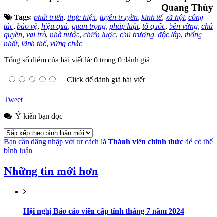
Quang Thùy
Tags:
phát triển
,
thực hiện
,
tuyên truyền
,
kinh tế
,
xã hội
,
công
tác
,
bảo vệ
,
hiệu quả
,
quan trọng
,
pháp luật
,
tổ quốc
,
bền vững
,
chủ
quyền
,
vai trò
,
nhà nước
,
chiến lược
,
chủ trương
,
độc lập
,
thống
nhất
,
lãnh thổ
,
vững chắc
Tổng số điểm của bài viết là: 0 trong 0 đánh giá
Click để đánh giá bài viết
Tweet
Ý kiến bạn đọc
Bạn cần đăng nhập với tư cách là
Thành viên chính thức
để có thể
bình luận
Những tin mới hơn
Hội nghị Báo cáo viên cấp tỉnh tháng 7 năm 2024