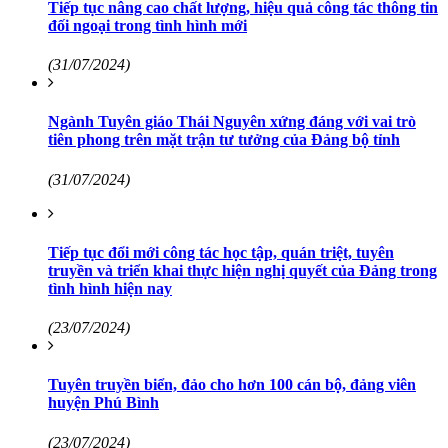
Tiếp tục nâng cao chất lượng, hiệu quả công tác thông tin
đối ngoại trong tình hình mới
(31/07/2024)
Ngành Tuyên giáo Thái Nguyên xứng đáng với vai trò
tiên phong trên mặt trận tư tưởng của Đảng bộ tỉnh
(31/07/2024)
Tiếp tục đổi mới công tác học tập, quán triệt, tuyên
truyền và triển khai thực hiện nghị quyết của Đảng trong
tình hình hiện nay
(23/07/2024)
Tuyên truyền biển, đảo cho hơn 100 cán bộ, đảng viên
huyện Phú Bình
(23/07/2024)