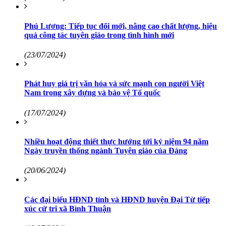
Phú Lương: Tiếp tục đổi mới, nâng cao chất lượng, hiệu
quả công tác tuyên giáo trong tình hình mới
(23/07/2024)
Phát huy giá trị văn hóa và sức mạnh con người Việt
Nam trong xây dựng và bảo vệ Tổ quốc
(17/07/2024)
Nhiều hoạt động thiết thực hướng tới kỷ niệm 94 năm
Ngày truyền thống ngành Tuyên giáo của Đảng
(20/06/2024)
Các đại biểu HĐND tỉnh và HĐND huyện Đại Từ tiếp
xúc cử tri xã Bình Thuận