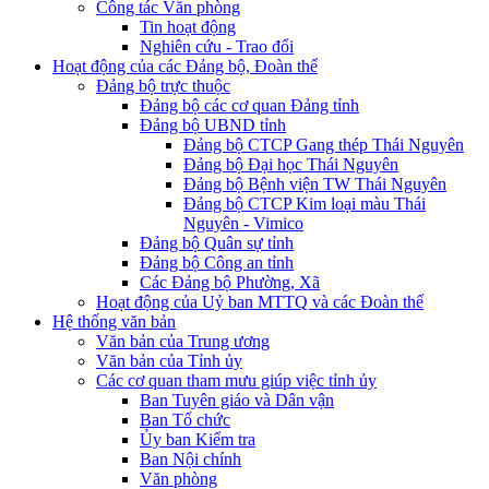
Công tác Văn phòng
Tin hoạt động
Nghiên cứu - Trao đổi
Hoạt động của các Đảng bộ, Đoàn thể
Đảng bộ trực thuộc
Đảng bộ các cơ quan Đảng tỉnh
Đảng bộ UBND tỉnh
Đảng bộ CTCP Gang thép Thái Nguyên
Đảng bộ Đại học Thái Nguyên
Đảng bộ Bệnh viện TW Thái Nguyên
Đảng bộ CTCP Kim loại màu Thái
Nguyên - Vimico
Đảng bộ Quân sự tỉnh
Đảng bộ Công an tỉnh
Các Đảng bộ Phường, Xã
Hoạt động của Uỷ ban MTTQ và các Đoàn thể
Hệ thống văn bản
Văn bản của Trung ương
Văn bản của Tỉnh ủy
Các cơ quan tham mưu giúp việc tỉnh ủy
Ban Tuyên giáo và Dân vận
Ban Tổ chức
Ủy ban Kiểm tra
Ban Nội chính
Văn phòng