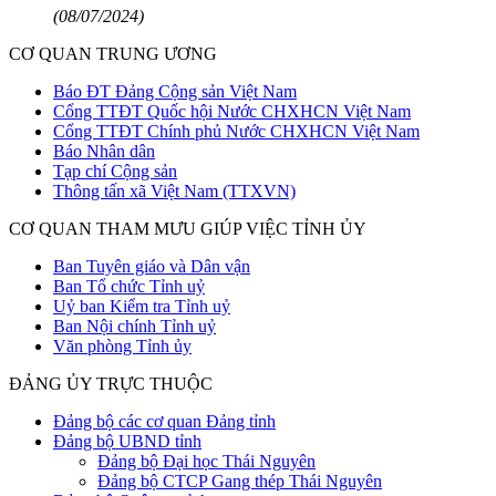
(08/07/2024)
CƠ QUAN TRUNG ƯƠNG
Báo ĐT Đảng Cộng sản Việt Nam
Cổng TTĐT Quốc hội Nước CHXHCN Việt Nam
Cổng TTĐT Chính phủ Nước CHXHCN Việt Nam
Báo Nhân dân
Tạp chí Cộng sản
Thông tấn xã Việt Nam (TTXVN)
CƠ QUAN THAM MƯU GIÚP VIỆC TỈNH ỦY
Ban Tuyên giáo và Dân vận
Ban Tổ chức Tỉnh uỷ
Uỷ ban Kiểm tra Tỉnh uỷ
Ban Nội chính Tỉnh uỷ
Văn phòng Tỉnh ủy
ĐẢNG ỦY TRỰC THUỘC
Đảng bộ các cơ quan Đảng tỉnh
Đảng bộ UBND tỉnh
Đảng bộ Đại học Thái Nguyên
Đảng bộ CTCP Gang thép Thái Nguyên