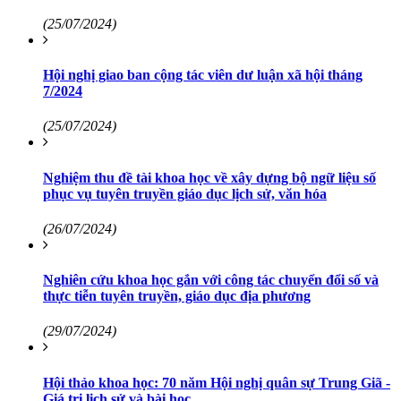
(25/07/2024)
Hội nghị giao ban cộng tác viên dư luận xã hội tháng
7/2024
(25/07/2024)
Nghiệm thu đề tài khoa học về xây dựng bộ ngữ liệu số
phục vụ tuyên truyền giáo dục lịch sử, văn hóa
(26/07/2024)
Nghiên cứu khoa học gắn với công tác chuyển đổi số và
thực tiễn tuyên truyền, giáo dục địa phương
(29/07/2024)
Hội thảo khoa học: 70 năm Hội nghị quân sự Trung Giã -
Giá trị lịch sử và bài học