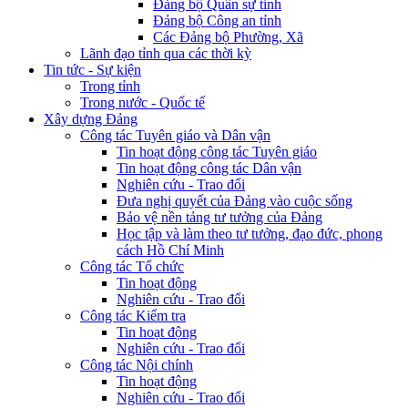
Đảng bộ Quân sự tỉnh
Đảng bộ Công an tỉnh
Các Đảng bộ Phường, Xã
Lãnh đạo tỉnh qua các thời kỳ
Tin tức - Sự kiện
Trong tỉnh
Trong nước - Quốc tế
Xây dựng Đảng
Công tác Tuyên giáo và Dân vận
Tin hoạt động công tác Tuyên giáo
Tin hoạt động công tác Dân vận
Nghiên cứu - Trao đổi
Đưa nghị quyết của Đảng vào cuộc sống
Bảo vệ nền tảng tư tưởng của Đảng
Học tập và làm theo tư tưởng, đạo đức, phong
cách Hồ Chí Minh
Công tác Tổ chức
Tin hoạt động
Nghiên cứu - Trao đổi
Công tác Kiểm tra
Tin hoạt động
Nghiên cứu - Trao đổi
Công tác Nội chính
Tin hoạt động
Nghiên cứu - Trao đổi