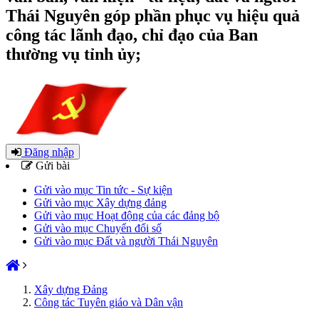
Thái Nguyên góp phần phục vụ hiệu quả
công tác lãnh đạo, chỉ đạo của Ban
thường vụ tỉnh ủy;
Đăng nhập
Gửi bài
Gửi vào mục Tin tức - Sự kiện
Gửi vào mục Xây dựng đảng
Gửi vào mục Hoạt động của các đảng bộ
Gửi vào mục Chuyển đổi số
Gửi vào mục Đất và người Thái Nguyên
Xây dựng Đảng
Công tác Tuyên giáo và Dân vận