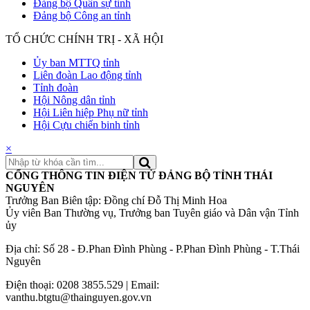
Đảng bộ Quân sự tỉnh
Đảng bộ Công an tỉnh
TỔ CHỨC CHÍNH TRỊ - XÃ HỘI
Ủy ban MTTQ tỉnh
Liên đoàn Lao động tỉnh
Tỉnh đoàn
Hội Nông dân tỉnh
Hội Liên hiệp Phụ nữ tỉnh
Hội Cựu chiến binh tỉnh
×
CỔNG THÔNG TIN ĐIỆN TỬ ĐẢNG BỘ TỈNH THÁI
NGUYÊN
Trưởng Ban Biên tập: Đồng chí Đỗ Thị Minh Hoa
Ủy viên Ban Thường vụ, Trưởng ban Tuyên giáo và Dân vận Tỉnh
ủy
Địa chỉ: Số 28 - Đ.Phan Đình Phùng - P.Phan Đình Phùng - T.Thái
Nguyên
Điện thoại: 0208 3855.529 | Email:
vanthu.btgtu@thainguyen.gov.vn