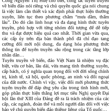
Công Nguyễn Thị Huệ cho biết, công tác tuyên truyền
về biển đảo nói riêng và chủ quyền quốc gia nói chung
là việc làm cần thiết và xác định phải thực hiện thường
xuyên, liên tục theo phương châm “mưa dầm, thấm
lâu”. Do đó cần
linh hoạt và đa dạng hình thức tuyên
truyền, phù hợp với từng nhóm đối tượng để dễ tiếp
thu và đạt được hiệu quả cao nhất. Thời gian vừa qua,
các cấp ủy trên địa bàn thành phố đã chỉ đạo tang
cường đổi mới nội dung, đa dạng hóa phương thức
thông tin để
tuyên truyền sâu rộng trong các tầng lớp
nhân dân…
Tuyên truyền về biển, đảo Việt Nam là nhiệm vụ đặc
biệt, vừa cơ bản, lâu dài, vừa mang tính thường xuyên,
cấp bách, có ý nghĩa quan trọng đối với đời sống chính
trị, kinh tế, xã hội, quốc phòng, an ninh và đối ngoại
của đất nước. Chính vì vậy, việc đổi mới phương thức
tuyên truyền để đáp ứng yêu cầu trong tình hình mới,
góp phần thực hiện thắng lợi mục tiêu Nghị quyết Đại
hội lần thứ XIII của Đảng đề ra là
trách nhiệm của các
cấp, các ngành, đoàn thể và mỗi người dân đối với việc
bảo vệ chủ quyền biển đảo thiêng liêng của Tổ quốc…