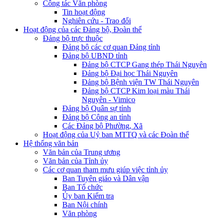
Công tác Văn phòng
Tin hoạt động
Nghiên cứu - Trao đổi
Hoạt động của các Đảng bộ, Đoàn thể
Đảng bộ trực thuộc
Đảng bộ các cơ quan Đảng tỉnh
Đảng bộ UBND tỉnh
Đảng bộ CTCP Gang thép Thái Nguyên
Đảng bộ Đại học Thái Nguyên
Đảng bộ Bệnh viện TW Thái Nguyên
Đảng bộ CTCP Kim loại màu Thái
Nguyên - Vimico
Đảng bộ Quân sự tỉnh
Đảng bộ Công an tỉnh
Các Đảng bộ Phường, Xã
Hoạt động của Uỷ ban MTTQ và các Đoàn thể
Hệ thống văn bản
Văn bản của Trung ương
Văn bản của Tỉnh ủy
Các cơ quan tham mưu giúp việc tỉnh ủy
Ban Tuyên giáo và Dân vận
Ban Tổ chức
Ủy ban Kiểm tra
Ban Nội chính
Văn phòng