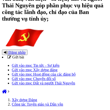
Thái Nguyên góp phần phục vụ hiệu quả
công tác lãnh đạo, chỉ đạo của Ban
thường vụ tỉnh ủy;
Đăng nhập
Gửi bài
Gửi vào mục Tin tức - Sự kiện
Gửi vào mục Xây dựng đảng
Gửi vào mục Hoạt động của các đảng bộ
Gửi vào mục Chuyển đổi số
Gửi vào mục Đất và người Thái Nguyên
Xây dựng Đảng
Công tác Tuyên giáo và Dân vận