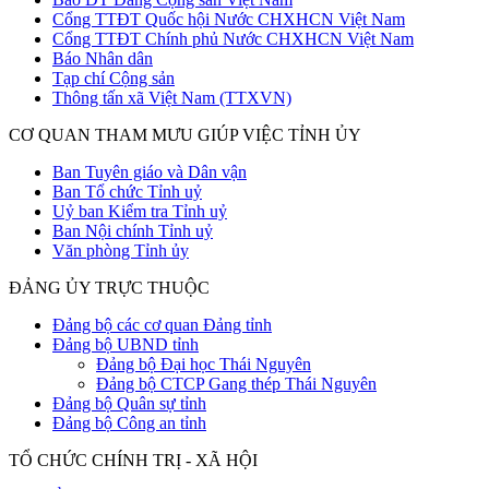
Cổng TTĐT Quốc hội Nước CHXHCN Việt Nam
Cổng TTĐT Chính phủ Nước CHXHCN Việt Nam
Báo Nhân dân
Tạp chí Cộng sản
Thông tấn xã Việt Nam (TTXVN)
CƠ QUAN THAM MƯU GIÚP VIỆC TỈNH ỦY
Ban Tuyên giáo và Dân vận
Ban Tổ chức Tỉnh uỷ
Uỷ ban Kiểm tra Tỉnh uỷ
Ban Nội chính Tỉnh uỷ
Văn phòng Tỉnh ủy
ĐẢNG ỦY TRỰC THUỘC
Đảng bộ các cơ quan Đảng tỉnh
Đảng bộ UBND tỉnh
Đảng bộ Đại học Thái Nguyên
Đảng bộ CTCP Gang thép Thái Nguyên
Đảng bộ Quân sự tỉnh
Đảng bộ Công an tỉnh
TỔ CHỨC CHÍNH TRỊ - XÃ HỘI