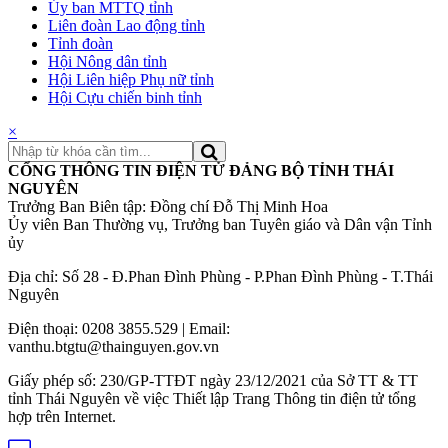
Ủy ban MTTQ tỉnh
Liên đoàn Lao động tỉnh
Tỉnh đoàn
Hội Nông dân tỉnh
Hội Liên hiệp Phụ nữ tỉnh
Hội Cựu chiến binh tỉnh
×
CỔNG THÔNG TIN ĐIỆN TỬ ĐẢNG BỘ TỈNH THÁI
NGUYÊN
Trưởng Ban Biên tập: Đồng chí Đỗ Thị Minh Hoa
Ủy viên Ban Thường vụ, Trưởng ban Tuyên giáo và Dân vận Tỉnh
ủy
Địa chỉ: Số 28 - Đ.Phan Đình Phùng - P.Phan Đình Phùng - T.Thái
Nguyên
Điện thoại: 0208 3855.529 | Email:
vanthu.btgtu@thainguyen.gov.vn
Giấy phép số: 230/GP-TTĐT ngày 23/12/2021 của Sở TT & TT
tỉnh Thái Nguyên về việc Thiết lập Trang Thông tin điện tử tổng
hợp trên Internet.