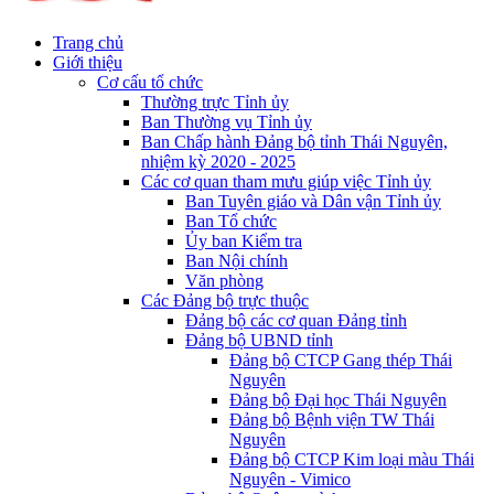
Trang chủ
Giới thiệu
Cơ cấu tổ chức
Thường trực Tỉnh ủy
Ban Thường vụ Tỉnh ủy
Ban Chấp hành Đảng bộ tỉnh Thái Nguyên,
nhiệm kỳ 2020 - 2025
Các cơ quan tham mưu giúp việc Tỉnh ủy
Ban Tuyên giáo và Dân vận Tỉnh ủy
Ban Tổ chức
Ủy ban Kiểm tra
Ban Nội chính
Văn phòng
Các Đảng bộ trực thuộc
Đảng bộ các cơ quan Đảng tỉnh
Đảng bộ UBND tỉnh
Đảng bộ CTCP Gang thép Thái
Nguyên
Đảng bộ Đại học Thái Nguyên
Đảng bộ Bệnh viện TW Thái
Nguyên
Đảng bộ CTCP Kim loại màu Thái
Nguyên - Vimico