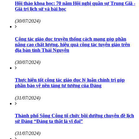
Hội thảo khoa học: 70 năm Hội nghị quân sự Trung Giã -
Giá trị lịch sử và bài học
(30/07/2024)
Công tác giáo dục truyền thống cách mạng góp phần
nâng cao chất lượng, hiệu quả công tác tuyên giáo trên
địa bàn tỉnh Thái Nguyên
(30/07/2024)
Thực hiện tốt công tác giáo dục lý luận chính trị góp
phần bảo vệ nền tảng tư tưởng của Đảng
(31/07/2024)
Thành phố Sông Công tổ chức bồi dưỡng chuyên đề lịch
sử Đảng “Đảng ta thật là vĩ đại”
(31/07/2024)