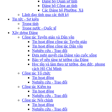
Đảng bộ Quân sự tỉnh
Đảng bộ Công an tỉnh
Các Đảng bộ Phường, Xã
Lãnh đạo tỉnh qua các thời kỳ
Tin tức - Sự kiện
Trong tỉnh
Trong nước - Quốc tế
Xây dựng Đảng
Công tác Tuyên giáo và Dân vận
Tin hoạt động công tác Tuyên giáo
Tin hoạt động công tác Dân vận
Nghiên cứu - Trao đổi
Đưa nghị quyết của Đảng vào cuộc sống
Bảo vệ nền tảng tư tưởng của Đảng
Học tập và làm theo tư tưởng, đạo đức, phong
cách Hồ Chí Minh
Công tác Tổ chức
Tin hoạt động
Nghiên cứu - Trao đổi
Công tác Kiểm tra
Tin hoạt động
Nghiên cứu - Trao đổi
Công tác Nội chính
Tin hoạt động
Nghiên cứu - Trao đổi