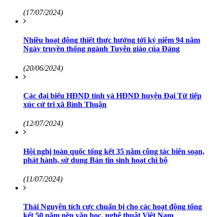
(17/07/2024)
Nhiều hoạt động thiết thực hướng tới kỷ niệm 94 năm
Ngày truyền thống ngành Tuyên giáo của Đảng
(20/06/2024)
Các đại biểu HĐND tỉnh và HĐND huyện Đại Từ tiếp
xúc cử tri xã Bình Thuận
(12/07/2024)
Hội nghị toàn quốc tổng kết 35 năm công tác biên soạn,
phát hành, sử dụng Bản tin sinh hoạt chi bộ
(11/07/2024)
Thái Nguyên tích cực chuẩn bị cho các hoạt động tổng
kết 50 năm nền văn học, nghệ thuật Việt Nam