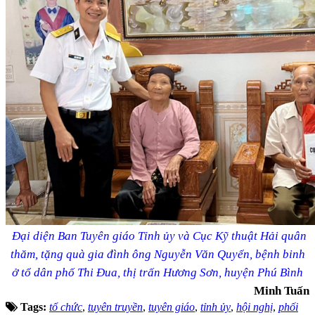
Đại diện Ban Tuyên giáo Tỉnh ủy và Cục Kỹ thuật Hải quân
thăm, tặng quà gia đình ông Nguyễn Văn Quyển, bệnh binh
ở tổ dân phố Thi Đua, thị trấn Hương Sơn, huyện Phú Bình
Minh Tuấn
Tags:
tổ chức
,
tuyên truyền
,
tuyên giáo
,
tỉnh ủy
,
hội nghị
,
phối