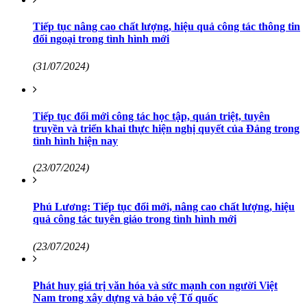
Tiếp tục nâng cao chất lượng, hiệu quả công tác thông tin
đối ngoại trong tình hình mới
(31/07/2024)
Tiếp tục đổi mới công tác học tập, quán triệt, tuyên
truyền và triển khai thực hiện nghị quyết của Đảng trong
tình hình hiện nay
(23/07/2024)
Phú Lương: Tiếp tục đổi mới, nâng cao chất lượng, hiệu
quả công tác tuyên giáo trong tình hình mới
(23/07/2024)
Phát huy giá trị văn hóa và sức mạnh con người Việt
Nam trong xây dựng và bảo vệ Tổ quốc