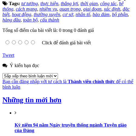
Tags:
tư tưởng
,
thực hiện
,
thắng lợi
,
thời gian
,
công tác
,
hệ
thống
,
cách mạng
,
nhiệm vụ
,
quan trọng
,
giai đoạn
,
xác định
,
đặc
biệt
,
hoạt động
,
thường xuyên
,
cơ sở
,
nhân tố
,
bảo đảm
,
bộ phận
,
hàng đầu
,
toàn bộ
,
cấu thành
Tổng số điểm của bài viết là: 0 trong 0 đánh giá
Click để đánh giá bài viết
Tweet
Ý kiến bạn đọc
Bạn cần đăng nhập với tư cách là
Thành viên chính thức
để có thể
bình luận
Những tin mới hơn
Kỷ niệm 94 năm Ngày truyền thống ngành Tuyên giáo
của Đảng