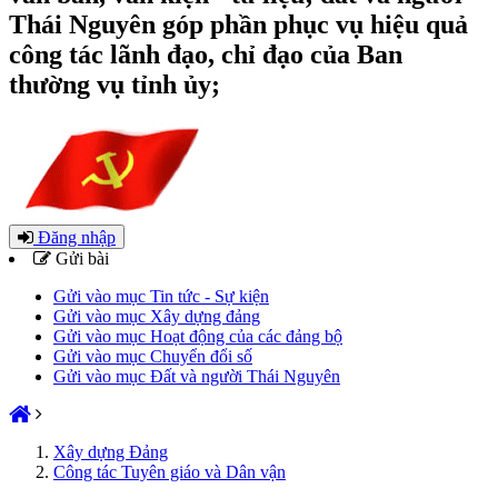
Thái Nguyên góp phần phục vụ hiệu quả
công tác lãnh đạo, chỉ đạo của Ban
thường vụ tỉnh ủy;
Đăng nhập
Gửi bài
Gửi vào mục Tin tức - Sự kiện
Gửi vào mục Xây dựng đảng
Gửi vào mục Hoạt động của các đảng bộ
Gửi vào mục Chuyển đổi số
Gửi vào mục Đất và người Thái Nguyên
Xây dựng Đảng
Công tác Tuyên giáo và Dân vận