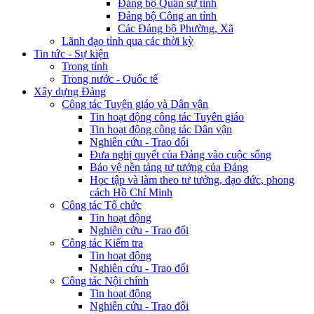
Đảng bộ Quân sự tỉnh
Đảng bộ Công an tỉnh
Các Đảng bộ Phường, Xã
Lãnh đạo tỉnh qua các thời kỳ
Tin tức - Sự kiện
Trong tỉnh
Trong nước - Quốc tế
Xây dựng Đảng
Công tác Tuyên giáo và Dân vận
Tin hoạt động công tác Tuyên giáo
Tin hoạt động công tác Dân vận
Nghiên cứu - Trao đổi
Đưa nghị quyết của Đảng vào cuộc sống
Bảo vệ nền tảng tư tưởng của Đảng
Học tập và làm theo tư tưởng, đạo đức, phong
cách Hồ Chí Minh
Công tác Tổ chức
Tin hoạt động
Nghiên cứu - Trao đổi
Công tác Kiểm tra
Tin hoạt động
Nghiên cứu - Trao đổi
Công tác Nội chính
Tin hoạt động
Nghiên cứu - Trao đổi