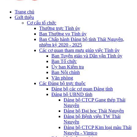
Trang chủ
Giới thiệu
Cơ cấu tổ chức
Thường trực Tỉnh ủy
Ban Thường vụ Tỉnh ủy
Ban Chấp hành Đảng bộ tỉnh Thái Nguyên,
nhiệm kỳ 2020 - 2025
Các cơ quan tham mưu giúp việc Tỉnh ủy
Ban Tuyên giáo và Dân vận Tỉnh ủy
Ban Tổ chức
Ủy ban Kiểm tra
Ban Nội chính
Văn phòng
Các Đảng bộ trực thuộc
Đảng bộ các cơ quan Đảng tỉnh
Đảng bộ UBND tỉnh
Đảng bộ CTCP Gang thép Thái
Nguyên
Đảng bộ Đại học Thái Nguyên
Đảng bộ Bệnh viện TW Thái
Nguyên
Đảng bộ CTCP Kim loại màu Thái
Nguyên - Vimico