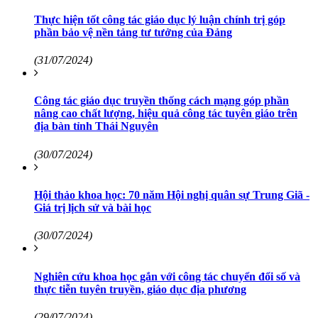
Thực hiện tốt công tác giáo dục lý luận chính trị góp
phần bảo vệ nền tảng tư tưởng của Đảng
(31/07/2024)
Công tác giáo dục truyền thống cách mạng góp phần
nâng cao chất lượng, hiệu quả công tác tuyên giáo trên
địa bàn tỉnh Thái Nguyên
(30/07/2024)
Hội thảo khoa học: 70 năm Hội nghị quân sự Trung Giã -
Giá trị lịch sử và bài học
(30/07/2024)
Nghiên cứu khoa học gắn với công tác chuyển đổi số và
thực tiễn tuyên truyền, giáo dục địa phương
(29/07/2024)