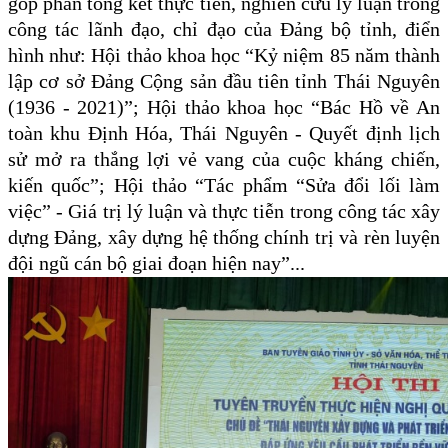
góp phần tổng kết thực tiễn, nghiên cứu lý luận trong
công tác lãnh đạo, chỉ đạo của Đảng bộ tỉnh, điển
hình như: Hội thảo khoa học “Kỷ niệm 85 năm thành
lập cơ sở Đảng Cộng sản đầu tiên tỉnh Thái Nguyên
(1936 - 2021)”; Hội thảo khoa học “Bác Hồ về An
toàn khu Định Hóa, Thái Nguyên - Quyết định lịch
sử mở ra thắng lợi vẻ vang của cuộc kháng chiến,
kiến quốc”; Hội thảo “Tác phẩm “Sửa đổi lối làm
việc” - Giá trị lý luận và thực tiễn trong công tác xây
dựng Đảng, xây dựng hệ thống chính trị và rèn luyện
đội ngũ cán bộ giai đoạn hiện nay”...