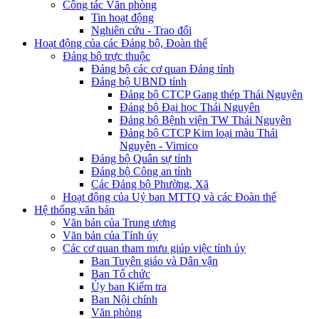
Công tác Văn phòng
Tin hoạt động
Nghiên cứu - Trao đổi
Hoạt động của các Đảng bộ, Đoàn thể
Đảng bộ trực thuộc
Đảng bộ các cơ quan Đảng tỉnh
Đảng bộ UBND tỉnh
Đảng bộ CTCP Gang thép Thái Nguyên
Đảng bộ Đại học Thái Nguyên
Đảng bộ Bệnh viện TW Thái Nguyên
Đảng bộ CTCP Kim loại màu Thái
Nguyên - Vimico
Đảng bộ Quân sự tỉnh
Đảng bộ Công an tỉnh
Các Đảng bộ Phường, Xã
Hoạt động của Uỷ ban MTTQ và các Đoàn thể
Hệ thống văn bản
Văn bản của Trung ương
Văn bản của Tỉnh ủy
Các cơ quan tham mưu giúp việc tỉnh ủy
Ban Tuyên giáo và Dân vận
Ban Tổ chức
Ủy ban Kiểm tra
Ban Nội chính
Văn phòng