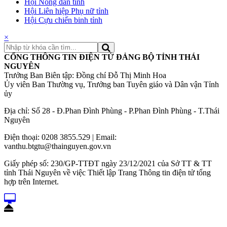
Hội Nông dân tỉnh
Hội Liên hiệp Phụ nữ tỉnh
Hội Cựu chiến binh tỉnh
×
CỔNG THÔNG TIN ĐIỆN TỬ ĐẢNG BỘ TỈNH THÁI
NGUYÊN
Trưởng Ban Biên tập: Đồng chí Đỗ Thị Minh Hoa
Ủy viên Ban Thường vụ, Trưởng ban Tuyên giáo và Dân vận Tỉnh
ủy
Địa chỉ: Số 28 - Đ.Phan Đình Phùng - P.Phan Đình Phùng - T.Thái
Nguyên
Điện thoại: 0208 3855.529 | Email:
vanthu.btgtu@thainguyen.gov.vn
Giấy phép số: 230/GP-TTĐT ngày 23/12/2021 của Sở TT & TT
tỉnh Thái Nguyên về việc Thiết lập Trang Thông tin điện tử tổng
hợp trên Internet.