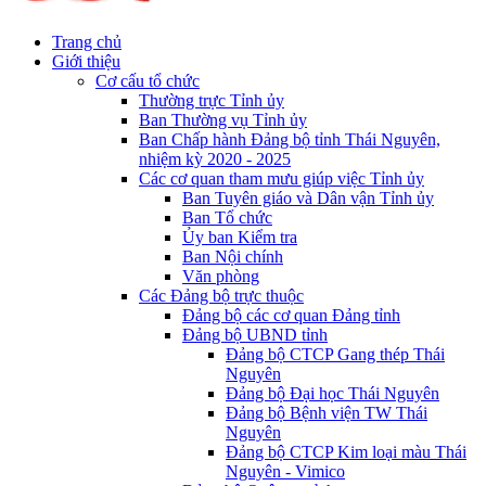
Trang chủ
Giới thiệu
Cơ cấu tổ chức
Thường trực Tỉnh ủy
Ban Thường vụ Tỉnh ủy
Ban Chấp hành Đảng bộ tỉnh Thái Nguyên,
nhiệm kỳ 2020 - 2025
Các cơ quan tham mưu giúp việc Tỉnh ủy
Ban Tuyên giáo và Dân vận Tỉnh ủy
Ban Tổ chức
Ủy ban Kiểm tra
Ban Nội chính
Văn phòng
Các Đảng bộ trực thuộc
Đảng bộ các cơ quan Đảng tỉnh
Đảng bộ UBND tỉnh
Đảng bộ CTCP Gang thép Thái
Nguyên
Đảng bộ Đại học Thái Nguyên
Đảng bộ Bệnh viện TW Thái
Nguyên
Đảng bộ CTCP Kim loại màu Thái
Nguyên - Vimico