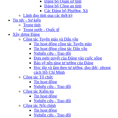
Đảng bộ Quân sự tỉnh
Đảng bộ Công an tỉnh
Các Đảng bộ Phường, Xã
Lãnh đạo tỉnh qua các thời kỳ
Tin tức - Sự kiện
Trong tỉnh
Trong nước - Quốc tế
Xây dựng Đảng
Công tác Tuyên giáo và Dân vận
Tin hoạt động công tác Tuyên giáo
Tin hoạt động công tác Dân vận
Nghiên cứu - Trao đổi
Đưa nghị quyết của Đảng vào cuộc sống
Bảo vệ nền tảng tư tưởng của Đảng
Học tập và làm theo tư tưởng, đạo đức, phong
cách Hồ Chí Minh
Công tác Tổ chức
Tin hoạt động
Nghiên cứu - Trao đổi
Công tác Kiểm tra
Tin hoạt động
Nghiên cứu - Trao đổi
Công tác Nội chính
Tin hoạt động
Nghiên cứu - Trao đổi