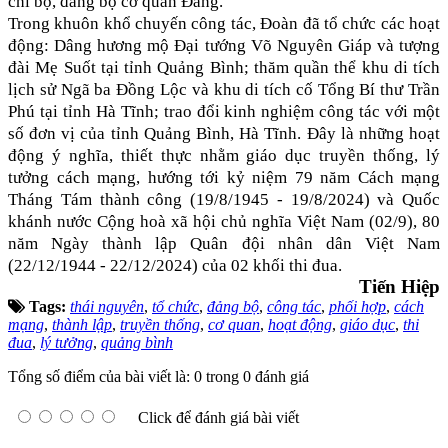
chi bộ, đảng bộ cơ quan Đảng.
Trong khuôn khổ chuyến công tác, Đoàn đã tổ chức các hoạt
động: Dâng hương mộ Đại tướng Võ Nguyên Giáp và tượng
đài Mẹ Suốt tại tỉnh Quảng Bình; thăm quần thể khu di tích
lịch sử Ngã ba Đồng Lộc và khu di tích cố Tổng Bí thư Trần
Phú tại tỉnh Hà Tĩnh; trao đổi kinh nghiệm công tác với một
số đơn vị của tỉnh Quảng Bình, Hà Tĩnh. Đây là những hoạt
động ý nghĩa, thiết thực nhằm giáo dục truyền thống, lý
tưởng cách mạng, hướng tới kỷ niệm 79 năm Cách mạng
Tháng Tám thành công (19/8/1945 - 19/8/2024) và Quốc
khánh nước Cộng hoà xã hội chủ nghĩa Việt Nam (02/9), 80
năm Ngày thành lập Quân đội nhân dân Việt Nam
(22/12/1944 - 22/12/2024) của 02 khối thi đua.
Tiến Hiệp
Tags:
thái nguyên
,
tổ chức
,
đảng bộ
,
công tác
,
phối hợp
,
cách
mạng
,
thành lập
,
truyền thống
,
cơ quan
,
hoạt động
,
giáo dục
,
thi
đua
,
lý tưởng
,
quảng bình
Tổng số điểm của bài viết là: 0 trong 0 đánh giá
Click để đánh giá bài viết