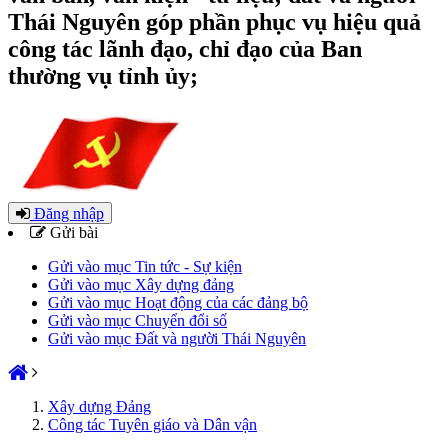
Thái Nguyên góp phần phục vụ hiệu quả
công tác lãnh đạo, chỉ đạo của Ban
thường vụ tỉnh ủy;
Đăng nhập
Gửi bài
Gửi vào mục Tin tức - Sự kiện
Gửi vào mục Xây dựng đảng
Gửi vào mục Hoạt động của các đảng bộ
Gửi vào mục Chuyển đổi số
Gửi vào mục Đất và người Thái Nguyên
Xây dựng Đảng
Công tác Tuyên giáo và Dân vận