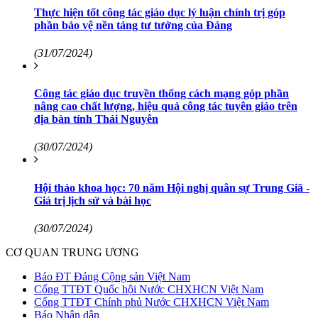
Thực hiện tốt công tác giáo dục lý luận chính trị góp
phần bảo vệ nền tảng tư tưởng của Đảng
(31/07/2024)
Công tác giáo dục truyền thống cách mạng góp phần
nâng cao chất lượng, hiệu quả công tác tuyên giáo trên
địa bàn tỉnh Thái Nguyên
(30/07/2024)
Hội thảo khoa học: 70 năm Hội nghị quân sự Trung Giã -
Giá trị lịch sử và bài học
(30/07/2024)
CƠ QUAN TRUNG ƯƠNG
Báo ĐT Đảng Cộng sản Việt Nam
Cổng TTĐT Quốc hội Nước CHXHCN Việt Nam
Cổng TTĐT Chính phủ Nước CHXHCN Việt Nam
Báo Nhân dân