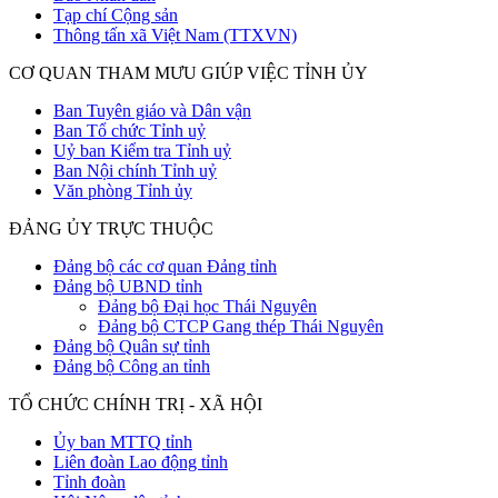
Tạp chí Cộng sản
Thông tấn xã Việt Nam (TTXVN)
CƠ QUAN THAM MƯU GIÚP VIỆC TỈNH ỦY
Ban Tuyên giáo và Dân vận
Ban Tổ chức Tỉnh uỷ
Uỷ ban Kiểm tra Tỉnh uỷ
Ban Nội chính Tỉnh uỷ
Văn phòng Tỉnh ủy
ĐẢNG ỦY TRỰC THUỘC
Đảng bộ các cơ quan Đảng tỉnh
Đảng bộ UBND tỉnh
Đảng bộ Đại học Thái Nguyên
Đảng bộ CTCP Gang thép Thái Nguyên
Đảng bộ Quân sự tỉnh
Đảng bộ Công an tỉnh
TỔ CHỨC CHÍNH TRỊ - XÃ HỘI
Ủy ban MTTQ tỉnh
Liên đoàn Lao động tỉnh
Tỉnh đoàn