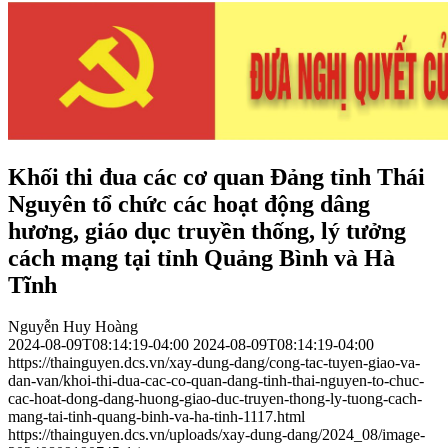
Khối thi đua các cơ quan Đảng tỉnh Thái
Nguyên tổ chức các hoạt động dâng
hương, giáo dục truyền thống, lý tưởng
cách mạng tại tỉnh Quảng Bình và Hà
Tĩnh
Nguyễn Huy Hoàng
2024-08-09T08:14:19-04:00
2024-08-09T08:14:19-04:00
https://thainguyen.dcs.vn/xay-dung-dang/cong-tac-tuyen-giao-va-
dan-van/khoi-thi-dua-cac-co-quan-dang-tinh-thai-nguyen-to-chuc-
cac-hoat-dong-dang-huong-giao-duc-truyen-thong-ly-tuong-cach-
mang-tai-tinh-quang-binh-va-ha-tinh-1117.html
https://thainguyen.dcs.vn/uploads/xay-dung-dang/2024_08/image-