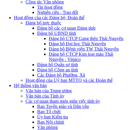
Công tác Văn phòng
Tin hoạt động
Nghiên cứu - Trao đổi
Hoạt động của các Đảng bộ, Đoàn thể
Đảng bộ trực thuộc
Đảng bộ các cơ quan Đảng tỉnh
Đảng bộ UBND tỉnh
Đảng bộ CTCP Gang thép Thái Nguyên
Đảng bộ Đại học Thái Nguyên
Đảng bộ Bệnh viện TW Thái Nguyên
Đảng bộ CTCP Kim loại màu Thái
Nguyên - Vimico
Đảng bộ Quân sự tỉnh
Đảng bộ Công an tỉnh
Các Đảng bộ Phường, Xã
Hoạt động của Uỷ ban MTTQ và các Đoàn thể
Hệ thống văn bản
Văn bản của Trung ương
Văn bản của Tỉnh ủy
Các cơ quan tham mưu giúp việc tỉnh ủy
Ban Tuyên giáo và Dân vận
Ban Tổ chức
Ủy ban Kiểm tra
Ban Nội chính
Văn phòng