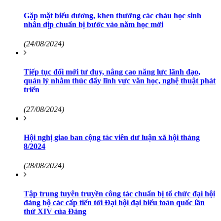
Gặp mặt biểu dương, khen thưởng các cháu học sinh
nhân dịp chuẩn bị bước vào năm học mới
(24/08/2024)
Tiếp tục đổi mới tư duy, nâng cao năng lực lãnh đạo,
quản lý nhằm thúc đẩy lĩnh vực văn học, nghệ thuật phát
triển
(27/08/2024)
Hội nghị giao ban cộng tác viên dư luận xã hội tháng
8/2024
(28/08/2024)
Tập trung tuyên truyền công tác chuẩn bị tổ chức đại hội
đảng bộ các cấp tiến tới Đại hội đại biểu toàn quốc lần
thứ XIV của Đảng