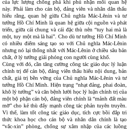
của lực lượng chống phá khi phủ nhận mối quan hệ
này. Phải làm cho cán bộ, đảng viên và nhân dân thấu
hiểu rằng, quan hệ giữa Chủ nghĩa Mác-Lênin và tư
tưởng Hồ Chí Minh là quan hệ giữa cội nguồn và phát
triển, giữa cái chung và cái đặc thù nên “tuy hai mà là
một, tuy một mà là hai”. Cho dù tư tưởng Hồ Chí Minh
có nhiều điểm sáng tạo so với Chủ nghĩa Mác-Lênin
nhưng nó lại thống nhất với Mác-Lênin ở chiều sâu bản
chất, ở lý tưởng giải phóng con người cùng khổ.
Cùng với đó, cần tăng cường công tác giáo dục lý luận
chính trị để cán bộ, đảng viên thấu hiểu nội dung, bản
chất, giá trị bền vững của Chủ nghĩa Mác-Lênin và tư
tưởng Hồ Chí Minh. Hiện trạng “nhạt đảng, phai đoàn,
khô lý tưởng” và căn bệnh lười học lý luận chính trị của
một bộ phận cán bộ, đảng viên chính là “mảnh đất màu
mỡ” cho kẻ thù đẩy mạnh công tác phản tuyên truyền.
Vì thế, làm tốt công tác giáo dục, tích cực bồi đắp tri
thức khoa học cho cán bộ và nhân dân chính là tạo
“vắc-xin” phòng, chống sự xâm nhập của các luồng