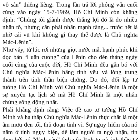
vô sản” thiêng liêng. Trong lần trả lời phỏng vấn cuối
cùng vào ngày 15-7-1969, Hồ Chí Minh còn khẳng
định: “Chúng tôi giành được thắng lợi đó là do nhiều
nhân tố, nhưng cần phải nhấn mạnh rằng... trước hết là
nhờ cái vũ khí không gì thay thế được là Chủ nghĩa
Mác-Lênin".
Như vậy, từ lúc rơi những giọt nước mắt hạnh phúc khi
đọc bản “Luận cương” của Lênin cho đến tháng ngày
cuối cùng của cuộc đời, Hồ Chí Minh đều gắn bó với
Chủ nghĩa Mác-Lênin bằng tình yêu và lòng trung
thành trên tinh thần biện chứng. Do đó, đối lập tư
tưởng Hồ Chí Minh với Chủ nghĩa Mác-Lênin là một
sự xuyên tạc lịch sử mà Hồ Chí Minh là một nhân
chứng sống động nhất.
Phải khẳng định rằng: Việc đề cao tư tưởng Hồ Chí
Minh và hạ thấp Chủ nghĩa Mác-Lênin thực chất là một
âm mưu đen tối, thủ đoạn tinh vi. Sự nguy hiểm của nó
nằm ở tính ngụy biện, dễ làm người ta ngộ nhận, tin
theo bởi nó “đánh vào” tình yêu lãnh tụ và tinh thần tự