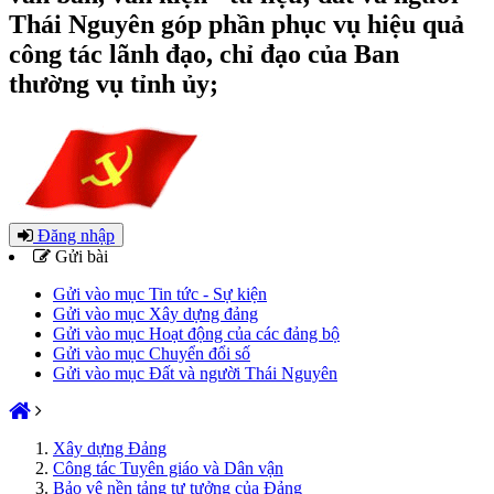
Thái Nguyên góp phần phục vụ hiệu quả
công tác lãnh đạo, chỉ đạo của Ban
thường vụ tỉnh ủy;
Đăng nhập
Gửi bài
Gửi vào mục Tin tức - Sự kiện
Gửi vào mục Xây dựng đảng
Gửi vào mục Hoạt động của các đảng bộ
Gửi vào mục Chuyển đổi số
Gửi vào mục Đất và người Thái Nguyên
Xây dựng Đảng
Công tác Tuyên giáo và Dân vận
Bảo vệ nền tảng tư tưởng của Đảng