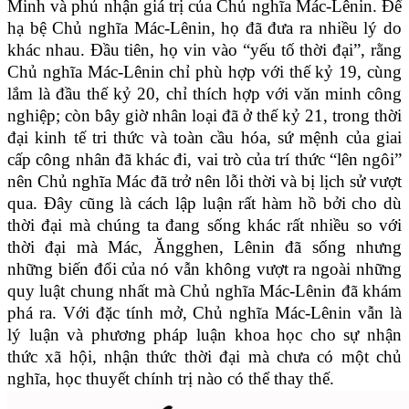
Minh và phủ nhận giá trị của Chủ nghĩa Mác-Lênin. Để
hạ bệ Chủ nghĩa Mác-Lênin, họ đã đưa ra nhiều lý do
khác nhau. Đầu tiên, họ vin vào “yếu tố thời đại”, rằng
Chủ nghĩa Mác-Lênin chỉ phù hợp với thế kỷ 19, cùng
lắm là đầu thế kỷ 20, chỉ thích hợp với văn minh công
nghiệp; còn bây giờ nhân loại đã ở thế kỷ 21, trong thời
đại kinh tế tri thức và toàn cầu hóa, sứ mệnh của giai
cấp công nhân đã khác đi, vai trò của trí thức “lên ngôi”
nên Chủ nghĩa Mác đã trở nên lỗi thời và bị lịch sử vượt
qua. Đây cũng là cách lập luận rất hàm hồ bởi cho dù
thời đại mà chúng ta đang sống khác rất nhiều so với
thời đại mà Mác, Ăngghen, Lênin đã sống nhưng
những biến đổi của nó vẫn không vượt ra ngoài những
quy luật chung nhất mà Chủ nghĩa Mác-Lênin đã khám
phá ra. Với đặc tính mở, Chủ nghĩa Mác-Lênin vẫn là
lý luận và phương pháp luận khoa học cho sự nhận
thức xã hội, nhận thức thời đại mà chưa có một chủ
nghĩa, học thuyết chính trị nào có thể thay thế.