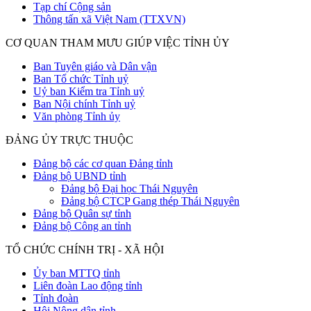
Tạp chí Cộng sản
Thông tấn xã Việt Nam (TTXVN)
CƠ QUAN THAM MƯU GIÚP VIỆC TỈNH ỦY
Ban Tuyên giáo và Dân vận
Ban Tổ chức Tỉnh uỷ
Uỷ ban Kiểm tra Tỉnh uỷ
Ban Nội chính Tỉnh uỷ
Văn phòng Tỉnh ủy
ĐẢNG ỦY TRỰC THUỘC
Đảng bộ các cơ quan Đảng tỉnh
Đảng bộ UBND tỉnh
Đảng bộ Đại học Thái Nguyên
Đảng bộ CTCP Gang thép Thái Nguyên
Đảng bộ Quân sự tỉnh
Đảng bộ Công an tỉnh
TỔ CHỨC CHÍNH TRỊ - XÃ HỘI
Ủy ban MTTQ tỉnh
Liên đoàn Lao động tỉnh
Tỉnh đoàn
Hội Nông dân tỉnh