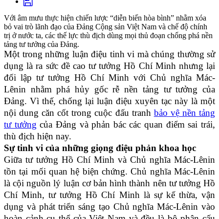
Với âm mưu thực hiện chiến lược “diễn biến hòa bình” nhằm xóa
bỏ vai trò lãnh đạo của Đảng Cộng sản Việt Nam và chế độ chính
trị ở nước ta, các thế lực thù địch dùng mọi thủ đoạn chống phá nền
tảng tư tưởng của Đảng.
Một trong những luận điệu tinh vi mà chúng thường sử
dụng là ra sức đề cao tư tưởng Hồ Chí Minh nhưng lại
đối lập tư tưởng Hồ Chí Minh với Chủ nghĩa Mác-
Lênin nhằm phá hủy gốc rễ nền tảng tư tưởng của
Đảng. Vì thế, chống lại luận điệu xuyên tạc này là một
nội dung căn cốt trong cuộc đấu tranh
bảo vệ nền tảng
tư tưởng
của Đảng và phản bác các quan điểm sai trái,
thù địch hiện nay.
Sự tinh vi của những giọng điệu phản khoa học
Giữa tư tưởng Hồ Chí Minh và Chủ nghĩa Mác-Lênin
tồn tại mối quan hệ biện chứng. Chủ nghĩa Mác-Lênin
là cội nguồn lý luận cơ bản hình thành nên tư tưởng Hồ
Chí Minh, tư tưởng Hồ Chí Minh là sự kế thừa, vận
dụng và phát triển sáng tạo Chủ nghĩa Mác-Lênin vào
hoàn cảnh cụ thể của Việt Nam và đều là bộ phận cấu