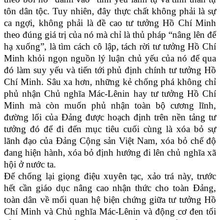
tôn dân tộc. Tuy nhiên, đây thực chất không phải là sự
ca ngợi, không phải là đề cao tư tưởng Hồ Chí Minh
theo đúng giá trị của nó mà chỉ là thủ pháp “nâng lên để
hạ xuống”, là tìm cách cô lập, tách rời tư tưởng Hồ Chí
Minh khỏi ngọn nguồn lý luận chủ yếu của nó để qua
đó làm suy yếu và tiến tới phủ định chính tư tưởng Hồ
Chí Minh. Sâu xa hơn, những kẻ chống phá không chỉ
phủ nhận Chủ nghĩa Mác-Lênin hay tư tưởng Hồ Chí
Minh mà còn muốn phủ nhận toàn bộ cương lĩnh,
đường lối của Đảng được hoạch định trên nền tảng tư
tưởng đó để đi đến mục tiêu cuối cùng là xóa bỏ sự
lãnh đạo của Đảng Cộng sản Việt Nam, xóa bỏ chế độ
đang hiện hành, xóa bỏ định hướng đi lên chủ nghĩa xã
hội ở nước ta.
Để chống lại giọng điệu xuyên tạc, xảo trá này, trước
hết cần giáo dục nâng cao nhận thức cho toàn Đảng,
toàn dân về mối quan hệ biện chứng giữa tư tưởng Hồ
Chí Minh và Chủ nghĩa Mác-Lênin và động cơ đen tối