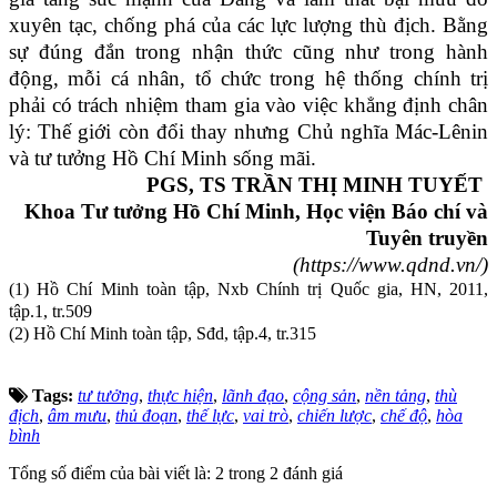
xuyên tạc, chống phá của các lực lượng thù địch. Bằng
sự đúng đắn trong nhận thức cũng như trong hành
động, mỗi cá nhân, tổ chức trong hệ thống chính trị
phải có trách nhiệm tham gia vào việc khẳng định chân
lý: Thế giới còn đổi thay nhưng Chủ nghĩa Mác-Lênin
và tư tưởng Hồ Chí Minh sống mãi.
PGS, TS TRẦN THỊ MINH TUYẾT
Khoa Tư tưởng Hồ Chí Minh, Học viện Báo chí và
Tuyên truyền
(https://www.qdnd.vn/)
(1) Hồ Chí Minh toàn tập, Nxb Chính trị Quốc gia, HN, 2011,
tập.1, tr.509
(2) Hồ Chí Minh toàn tập, Sđd, tập.4, tr.315
Tags:
tư tưởng
,
thực hiện
,
lãnh đạo
,
cộng sản
,
nền tảng
,
thù
địch
,
âm mưu
,
thủ đoạn
,
thế lực
,
vai trò
,
chiến lược
,
chế độ
,
hòa
bình
Tổng số điểm của bài viết là: 2 trong 2 đánh giá