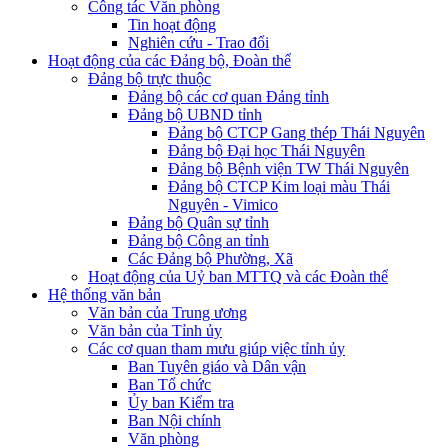
Công tác Văn phòng
Tin hoạt động
Nghiên cứu - Trao đổi
Hoạt động của các Đảng bộ, Đoàn thể
Đảng bộ trực thuộc
Đảng bộ các cơ quan Đảng tỉnh
Đảng bộ UBND tỉnh
Đảng bộ CTCP Gang thép Thái Nguyên
Đảng bộ Đại học Thái Nguyên
Đảng bộ Bệnh viện TW Thái Nguyên
Đảng bộ CTCP Kim loại màu Thái
Nguyên - Vimico
Đảng bộ Quân sự tỉnh
Đảng bộ Công an tỉnh
Các Đảng bộ Phường, Xã
Hoạt động của Uỷ ban MTTQ và các Đoàn thể
Hệ thống văn bản
Văn bản của Trung ương
Văn bản của Tỉnh ủy
Các cơ quan tham mưu giúp việc tỉnh ủy
Ban Tuyên giáo và Dân vận
Ban Tổ chức
Ủy ban Kiểm tra
Ban Nội chính
Văn phòng