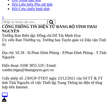
Hội Liên hiệp Phụ nữ tỉnh
Hội Cựu chiến binh tỉnh
×
CỔNG THÔNG TIN ĐIỆN TỬ ĐẢNG BỘ TỈNH THÁI
NGUYÊN
Trưởng Ban Biên tập: Đồng chí Đỗ Thị Minh Hoa
Ủy viên Ban Thường vụ, Trưởng ban Tuyên giáo và Dân vận Tỉnh
ủy
Địa chỉ: Số 28 - Đ.Phan Đình Phùng - P.Phan Đình Phùng - T.Thái
Nguyên
Điện thoại: 0208 3855.529 | Email:
vanthu.btgtu@thainguyen.gov.vn
Giấy phép số: 230/GP-TTĐT ngày 23/12/2021 của Sở TT & TT
tỉnh Thái Nguyên về việc Thiết lập Trang Thông tin điện tử tổng
hợp trên Internet.