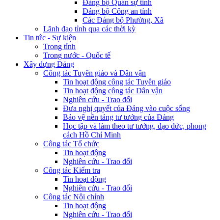
Đảng bộ Quân sự tỉnh
Đảng bộ Công an tỉnh
Các Đảng bộ Phường, Xã
Lãnh đạo tỉnh qua các thời kỳ
Tin tức - Sự kiện
Trong tỉnh
Trong nước - Quốc tế
Xây dựng Đảng
Công tác Tuyên giáo và Dân vận
Tin hoạt động công tác Tuyên giáo
Tin hoạt động công tác Dân vận
Nghiên cứu - Trao đổi
Đưa nghị quyết của Đảng vào cuộc sống
Bảo vệ nền tảng tư tưởng của Đảng
Học tập và làm theo tư tưởng, đạo đức, phong
cách Hồ Chí Minh
Công tác Tổ chức
Tin hoạt động
Nghiên cứu - Trao đổi
Công tác Kiểm tra
Tin hoạt động
Nghiên cứu - Trao đổi
Công tác Nội chính
Tin hoạt động
Nghiên cứu - Trao đổi