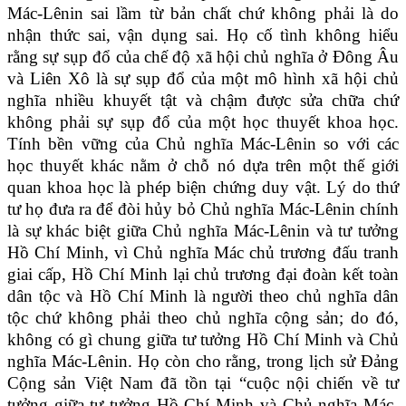
Mác-Lênin sai lầm từ bản chất chứ không phải là do
nhận thức sai, vận dụng sai. Họ cố tình không hiểu
rằng sự sụp đổ của chế độ xã hội chủ nghĩa ở Đông Âu
và Liên Xô là sự sụp đổ của một mô hình xã hội chủ
nghĩa nhiều khuyết tật và chậm được sửa chữa chứ
không phải sự sụp đổ của một học thuyết khoa học.
Tính bền vững của Chủ nghĩa Mác-Lênin so với các
học thuyết khác nằm ở chỗ nó dựa trên một thế giới
quan khoa học là phép biện chứng duy vật. Lý do thứ
tư họ đưa ra để đòi hủy bỏ Chủ nghĩa Mác-Lênin chính
là sự khác biệt giữa Chủ nghĩa Mác-Lênin và tư tưởng
Hồ Chí Minh, vì Chủ nghĩa Mác chủ trương đấu tranh
giai cấp, Hồ Chí Minh lại chủ trương đại đoàn kết toàn
dân tộc và Hồ Chí Minh là người theo chủ nghĩa dân
tộc chứ không phải theo chủ nghĩa cộng sản; do đó,
không có gì chung giữa tư tưởng Hồ Chí Minh và Chủ
nghĩa Mác-Lênin. Họ còn cho rằng, trong lịch sử Đảng
Cộng sản Việt Nam đã tồn tại “cuộc nội chiến về tư
tưởng giữa tư tưởng Hồ Chí Minh và Chủ nghĩa Mác-