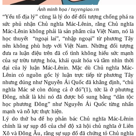
Ảnh minh họa / tuyengiao.vn
“Yếu tố địa lý” cũng là lý do để đối tượng chống phá ra
sức phủ nhận Chủ nghĩa Mác-Lênin, rằng Chủ nghĩa
Mác-Lênin không phải là sản phẩm của Việt Nam, nó là
học thuyết “ngoại lai”, “nhập ngoại” từ phương Tây
nên không phù hợp với Việt Nam. Những đối tượng
đưa ra luận điệu trên đã cố tình không hiểu sức mạnh
của sự trừu tượng hóa, khái quát hóa và tầm nhìn thời
đại của lý luận Mác-Lênin. Mặc dù Chủ nghĩa Mác-
Lênin có nguồn gốc lý luận trực tiếp từ phương Tây
nhưng đúng như Nguyễn Ái Quốc đã khẳng định, “chủ
nghĩa Mác sẽ còn đúng cả ở đó”(1), tức là ở phương
Đông, nhất là khi nó đã được bổ sung bằng “dân tộc
học phương Đông” như Nguyễn Ái Quốc từng nhấn
mạnh và nỗ lực thực hiện.
Lý do thứ ba để họ phản bác Chủ nghĩa Mác-Lênin
chính là sự sụp đổ của chế độ xã hội chủ nghĩa ở Liên
Xô và Đông Âu, rằng sự sụp đổ đã chứng tỏ Chủ nghĩa