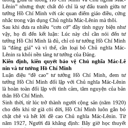
Lênin” nhưng thực chất đó chỉ là sự đấu tranh giữa tư
tưởng Hồ Chí Minh với các quan điểm giáo điều, cứng
nhắc trong vận dụng Chủ nghĩa Mác-Lênin mà thôi.
Sau khi đưa ra nhiều “cơn cớ” đầy tính ngụy biện như
vậy, họ đi đến kết luận: Lúc này chỉ cần nói đến tư
tưởng Hồ Chí Minh là đủ, chỉ có tư tưởng Hồ Chí Minh
là “đáng giá” và vì thế, cần loại bỏ Chủ nghĩa Mác-
Lênin ra khỏi nền tảng tư tưởng của Đảng.
Kiên định, kiên quyết bảo vệ Chủ nghĩa Mác-Lê
nin và tư tưởng Hồ Chí Minh
Luận điệu “đề cao” tư tưởng Hồ Chí Minh, đem tư
tưởng Hồ Chí Minh đối lập với Chủ nghĩa Mác-Lênin
là hoàn toàn đối lập với tình cảm, tâm nguyện của bản
thân Hồ Chí Minh.
Sinh thời, từ lúc trở thành người cộng sản (năm 1920)
cho đến khi từ giã cõi đời, Hồ Chí Minh luôn gắn bó
chặt chẽ và hết lời đề cao Chủ nghĩa Mác-Lênin. Từ
năm 1927, Người đã khẳng định: Bây giờ học thuyết