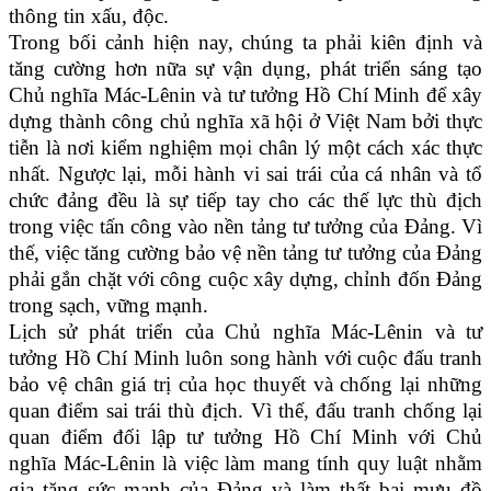
thông tin xấu, độc.
Trong bối cảnh hiện nay, chúng ta phải kiên định và
tăng cường hơn nữa sự vận dụng, phát triển sáng tạo
Chủ nghĩa Mác-Lênin và tư tưởng Hồ Chí Minh để xây
dựng thành công chủ nghĩa xã hội ở Việt Nam bởi thực
tiễn là nơi kiểm nghiệm mọi chân lý một cách xác thực
nhất. Ngược lại, mỗi hành vi sai trái của cá nhân và tổ
chức đảng đều là sự tiếp tay cho các thế lực thù địch
trong việc tấn công vào nền tảng tư tưởng của Đảng. Vì
thế, việc tăng cường bảo vệ nền tảng tư tưởng của Đảng
phải gắn chặt với công cuộc xây dựng, chỉnh đốn Đảng
trong sạch, vững mạnh.
Lịch sử phát triển của Chủ nghĩa Mác-Lênin và tư
tưởng Hồ Chí Minh luôn song hành với cuộc đấu tranh
bảo vệ chân giá trị của học thuyết và chống lại những
quan điểm sai trái thù địch. Vì thế, đấu tranh chống lại
quan điểm đối lập tư tưởng Hồ Chí Minh với Chủ
nghĩa Mác-Lênin là việc làm mang tính quy luật nhằm
gia tăng sức mạnh của Đảng và làm thất bại mưu đồ