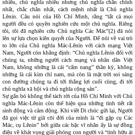
nhiều, chủ nghĩa nhiều nhưng chủ nghĩa chân chính
nhất, chắc chắn nhất, cách mệnh nhất là Chủ nghĩa
Lênin. Câu nói của Hồ Chí Minh, rằng “tất cả mọi
người đều có quyền nghiên cứu một chủ nghĩa. Riêng
tôi, tôi đã nghiên cứu Chủ nghĩa Các Mác”(2) đã nói
lên sự lựa chọn kiên quyết của Người. Để nói về vai trò
to lớn của Chủ nghĩa Mác-Lênin với cách mạng Việt
Nam, Người còn khẳng định: “Chủ nghĩa Lênin đối với
chúng ta, những người cách mạng và nhân dân Việt
Nam, không những là cái “cẩm nang” thần kỳ, không
những là cái kim chỉ nam, mà còn là mặt trời soi sáng
con đường chúng ta đi tới thắng lợi cuối cùng, đi tới
chủ nghĩa xã hội và chủ nghĩa cộng sản".
Sự gắn bó không thể tách rời của Hồ Chí Minh với Chủ
nghĩa Mác-Lênin còn thể hiện qua những tình tiết rất
sinh động và cảm động. Khi viết Di chúc gửi lại, Người
đã gọi việc từ giã cõi đời của mình là “đi gặp cụ Các
Mác, cụ Lênin” bởi giữa các bậc vĩ nhân ấy là sự đồng
điệu về khát vọng giải phóng con người và “tình hữu ái