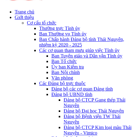
Trang chủ
Giới thiệu
Cơ cấu tổ chức
Thường trực Tỉnh ủy
Ban Thường vụ Tỉnh ủy
Ban Chấp hành Đảng bộ tỉnh Thái Nguyên,
nhiệm kỳ 2020 - 2025
Các cơ quan tham mưu giúp việc Tỉnh ủy
Ban Tuyên giáo và Dân vận Tỉnh ủy
Ban Tổ chức
Ủy ban Kiểm tra
Ban Nội chính
Văn phòng
Các Đảng bộ trực thuộc
Đảng bộ các cơ quan Đảng tỉnh
Đảng bộ UBND tỉnh
Đảng bộ CTCP Gang thép Thái
Nguyên
Đảng bộ Đại học Thái Nguyên
Đảng bộ Bệnh viện TW Thái
Nguyên
Đảng bộ CTCP Kim loại màu Thái
Nguyên - Vimico