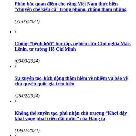
Phản bác quan điểm cho rằng Việt Nam thực hiện
“chuyên chế kiểu cũ” trong phòng, chống tham nhũng
(31/05/2024)
Chống “bệnh lười” học tập, nghiên cứu Chủ nghĩa Mác-
Lênin, tư tưởng Hồ Chí Minh
(09/03/2024)
Sự xuyên tạc, kích động thâm hiểm về nhiệm vụ bảo vệ
chủ quyền quốc gia trên biển
(26/02/2024)
Không thể xuyên tạc, phủ nhận chủ trương “Khơi dậy
khát vọng phát triển đất nước” của Đảng ta
(19/02/2024)