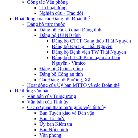
Công tác Văn phòng
Tin hoạt động
Nghiên cứu - Trao đổi
Hoạt động của các Đảng bộ, Đoàn thể
Đảng bộ trực thuộc
Đảng bộ các cơ quan Đảng tỉnh
Đảng bộ UBND tỉnh
Đảng bộ CTCP Gang thép Thái Nguyên
Đảng bộ Đại học Thái Nguyên
Đảng bộ Bệnh viện TW Thái Nguyên
Đảng bộ CTCP Kim loại màu Thái
Nguyên - Vimico
Đảng bộ Quân sự tỉnh
Đảng bộ Công an tỉnh
Các Đảng bộ Phường, Xã
Hoạt động của Uỷ ban MTTQ và các Đoàn thể
Hệ thống văn bản
Văn bản của Trung ương
Văn bản của Tỉnh ủy
Các cơ quan tham mưu giúp việc tỉnh ủy
Ban Tuyên giáo và Dân vận
Ban Tổ chức
Ủy ban Kiểm tra
Ban Nội chính
Văn phòng