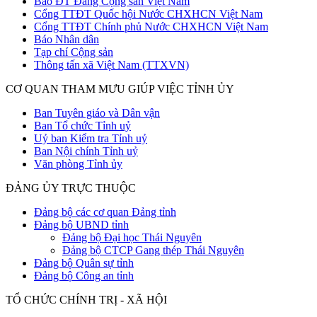
Báo ĐT Đảng Cộng sản Việt Nam
Cổng TTĐT Quốc hội Nước CHXHCN Việt Nam
Cổng TTĐT Chính phủ Nước CHXHCN Việt Nam
Báo Nhân dân
Tạp chí Cộng sản
Thông tấn xã Việt Nam (TTXVN)
CƠ QUAN THAM MƯU GIÚP VIỆC TỈNH ỦY
Ban Tuyên giáo và Dân vận
Ban Tổ chức Tỉnh uỷ
Uỷ ban Kiểm tra Tỉnh uỷ
Ban Nội chính Tỉnh uỷ
Văn phòng Tỉnh ủy
ĐẢNG ỦY TRỰC THUỘC
Đảng bộ các cơ quan Đảng tỉnh
Đảng bộ UBND tỉnh
Đảng bộ Đại học Thái Nguyên
Đảng bộ CTCP Gang thép Thái Nguyên
Đảng bộ Quân sự tỉnh
Đảng bộ Công an tỉnh
TỔ CHỨC CHÍNH TRỊ - XÃ HỘI