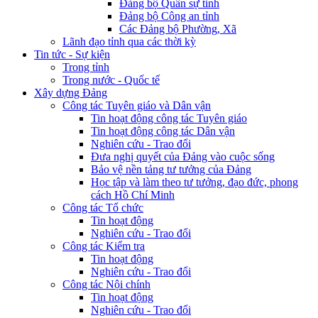
Đảng bộ Quân sự tỉnh
Đảng bộ Công an tỉnh
Các Đảng bộ Phường, Xã
Lãnh đạo tỉnh qua các thời kỳ
Tin tức - Sự kiện
Trong tỉnh
Trong nước - Quốc tế
Xây dựng Đảng
Công tác Tuyên giáo và Dân vận
Tin hoạt động công tác Tuyên giáo
Tin hoạt động công tác Dân vận
Nghiên cứu - Trao đổi
Đưa nghị quyết của Đảng vào cuộc sống
Bảo vệ nền tảng tư tưởng của Đảng
Học tập và làm theo tư tưởng, đạo đức, phong
cách Hồ Chí Minh
Công tác Tổ chức
Tin hoạt động
Nghiên cứu - Trao đổi
Công tác Kiểm tra
Tin hoạt động
Nghiên cứu - Trao đổi
Công tác Nội chính
Tin hoạt động
Nghiên cứu - Trao đổi