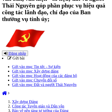
Thái Nguyên góp phần phục vụ hiệu quả
công tác lãnh đạo, chỉ đạo của Ban
thường vụ tỉnh ủy;
Đăng nhập
Gửi bài
Gửi vào mục Tin tức - Sự kiện
Gửi vào mục Xây dựng đảng
Gửi vào mục Hoạt động của các đảng bộ
Gửi vào mục Chuyển đổi số
Gửi vào mục Đất và người Thái Nguyên
Xây dựng Đảng
Công tác Tuyên giáo và Dân vận
Bảo vệ nền tảng tư tưởng của Đảng