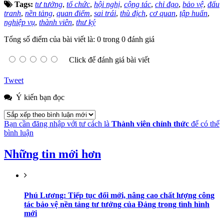
Tags:
tư tưởng
,
tổ chức
,
hội nghị
,
cộng tác
,
chỉ đạo
,
bảo vệ
,
đấu
tranh
,
nền tảng
,
quan điểm
,
sai trái
,
thù địch
,
cơ quan
,
tập huấn
,
nghiệp vụ
,
thành viên
,
thư ký
Tổng số điểm của bài viết là: 0 trong 0 đánh giá
Click để đánh giá bài viết
Tweet
Ý kiến bạn đọc
Bạn cần đăng nhập với tư cách là
Thành viên chính thức
để có thể
bình luận
Những tin mới hơn
Phú Lương: Tiếp tục đổi mới, nâng cao chất lượng công
tác bảo vệ nền tảng tư tưởng của Đảng trong tình hình
mới