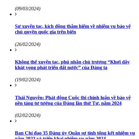
(09/03/2024)
Sự xuyên tạc, kích động thâm hiểm về nhiệm vụ bảo vệ
chủ quyền quốc gia trên biển
(26/02/2024)
Không thể xuyên tạc, phủ nhận chủ trương “Khơi dậy
khát vọng phát triển đất nước” của Đảng ta
(19/02/2024)
Thái Nguyên: Phát động Cuộc thi chính luận về bảo vệ
nền tảng tư tưởng của Đảng lần thứ Tư, năm 2024
(02/02/2024)
Ban Chỉ đạo 35 Đảng ủy Quân sự tỉnh tổng kết nhiệm vụ
năm 2023 và triển khai nhiệm vụ năm 2024