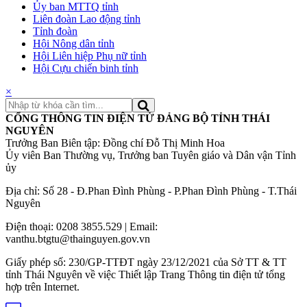
Ủy ban MTTQ tỉnh
Liên đoàn Lao động tỉnh
Tỉnh đoàn
Hội Nông dân tỉnh
Hội Liên hiệp Phụ nữ tỉnh
Hội Cựu chiến binh tỉnh
×
CỔNG THÔNG TIN ĐIỆN TỬ ĐẢNG BỘ TỈNH THÁI
NGUYÊN
Trưởng Ban Biên tập: Đồng chí Đỗ Thị Minh Hoa
Ủy viên Ban Thường vụ, Trưởng ban Tuyên giáo và Dân vận Tỉnh
ủy
Địa chỉ: Số 28 - Đ.Phan Đình Phùng - P.Phan Đình Phùng - T.Thái
Nguyên
Điện thoại: 0208 3855.529 | Email:
vanthu.btgtu@thainguyen.gov.vn
Giấy phép số: 230/GP-TTĐT ngày 23/12/2021 của Sở TT & TT
tỉnh Thái Nguyên về việc Thiết lập Trang Thông tin điện tử tổng
hợp trên Internet.