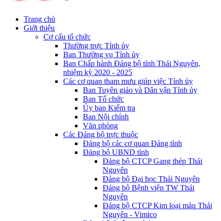
Trang chủ
Giới thiệu
Cơ cấu tổ chức
Thường trực Tỉnh ủy
Ban Thường vụ Tỉnh ủy
Ban Chấp hành Đảng bộ tỉnh Thái Nguyên,
nhiệm kỳ 2020 - 2025
Các cơ quan tham mưu giúp việc Tỉnh ủy
Ban Tuyên giáo và Dân vận Tỉnh ủy
Ban Tổ chức
Ủy ban Kiểm tra
Ban Nội chính
Văn phòng
Các Đảng bộ trực thuộc
Đảng bộ các cơ quan Đảng tỉnh
Đảng bộ UBND tỉnh
Đảng bộ CTCP Gang thép Thái
Nguyên
Đảng bộ Đại học Thái Nguyên
Đảng bộ Bệnh viện TW Thái
Nguyên
Đảng bộ CTCP Kim loại màu Thái
Nguyên - Vimico