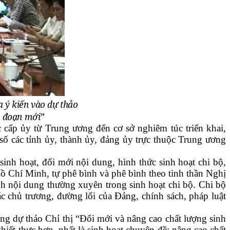
 ý kiến vào dự thảo
ai đoạn mới”
 cấp ủy từ Trung ương đến cơ sở nghiêm túc triển khai,
 số các tỉnh ủy, thành ủy, đảng ủy trực thuộc Trung ương
sinh hoạt, đổi mới nội dung, hình thức sinh hoạt chi bộ,
Hồ Chí Minh, tự phê bình và phê bình theo tinh thần Nghị
h nội dung thường xuyên trong sinh hoạt chi bộ. Chi bộ
ác chủ trương, đường lối của Đảng, chính sách, pháp luật
rong dự thảo Chỉ thị “Đổi mới và nâng cao chất lượng sinh
iết thực hơn, nhất là sinh hoạt chuyên đề; nâng cao chất