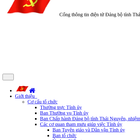
Cổng thông tin điện tử Đảng bộ tỉnh Th
Giới thiệu
Cơ cấu tổ chức
Thường trực Tỉnh ủy
Ban Thường vụ Tỉnh ủy
Ban Chấp hành Đảng bộ tỉnh Thái Nguyên, nhiệm
Các cơ quan tham mưu giúp việc Tỉnh ủy
Ban Tuyên giáo và Dân vận Tỉnh ủy
Ban tổ chức