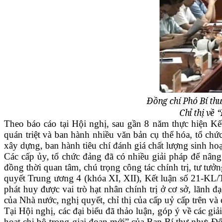
Đồng chí Phó Bí th
Chỉ thị về 
Theo báo cáo tại Hội nghị, sau gần 8 năm thực hiện Kế
quán triệt và ban hành nhiều văn bản cụ thể hóa, tổ chứ
xây dựng, ban hành tiêu chí đánh giá chất lượng sinh hoạ
Các cấp ủy, tổ chức đảng đã có nhiều giải pháp để nâng 
đồng thời quan tâm, chú trọng công tác chính trị, tư tư
quyết Trung ương 4 (khóa XI, XII), Kết luận số 21-KL/
phát huy được vai trò hạt nhân chính trị ở cơ sở, lãnh 
của Nhà nước, nghị quyết, chỉ thị của cấp uỷ cấp trên và 
Tại Hội nghị, các đại biểu đã thảo luận, góp ý về các gi
hoạt chi bộ trong giai đoạn mới” của Ban Bí thư như: Đổ