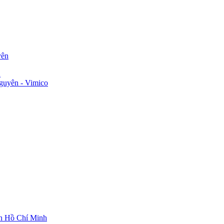
yên
n
guyên - Vimico
ch Hồ Chí Minh