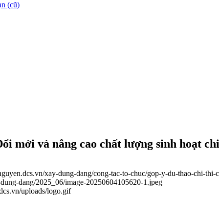
n (cũ)
ổi mới và nâng cao chất lượng sinh hoạt ch
ainguyen.dcs.vn/xay-dung-dang/cong-tac-to-chuc/gop-y-du-thao-chi-thi-
xay-dung-dang/2025_06/image-20250604105620-1.jpeg
.dcs.vn/uploads/logo.gif