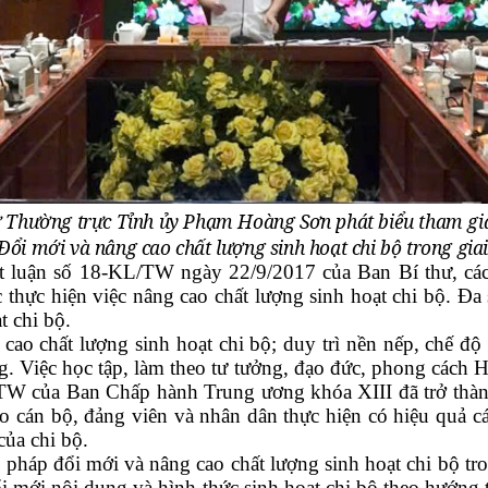
ư Thường trực Tỉnh ủy Phạm Hoàng Sơn phát biểu tham gia
“Đổi mới và nâng cao chất lượng sinh hoạt chi bộ trong gi
t luận số 18-KL/TW ngày 22/9/2017 của Ban Bí thư, các
c thực hiện việc nâng cao chất lượng sinh hoạt chi bộ. Đa
t chi bộ.
cao chất lượng sinh hoạt chi bộ; duy trì nền nếp, chế độ 
ởng. Việc học tập, làm theo tư tưởng, đạo đức, phong cách 
TW của Ban Chấp hành Trung ương khóa XIII đã trở thàn
đạo cán bộ, đảng viên và nhân dân thực hiện có hiệu quả c
của chi bộ.
ải pháp đổi mới và nâng cao chất lượng sinh hoạt chi bộ t
i mới nội dung và hình thức sinh hoạt chi bộ theo hướng th