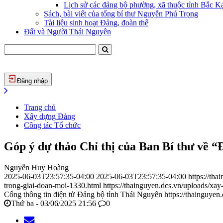
Lịch sử các đảng bộ phường, xã thuộc tỉnh Bắc Kạ
Sách, bài viết của tổng bí thư Nguyễn Phú Trọng
Tài liệu sinh hoạt Đảng, đoàn thể
Đất và Người Thái Nguyên
Đăng nhập
Trang chủ
Xây dựng Đảng
Công tác Tổ chức
Góp ý dự thảo Chỉ thị của Ban Bí thư về “Đ
Nguyễn Huy Hoàng
2025-06-03T23:57:35-04:00
2025-06-03T23:57:35-04:00
https://th
trong-giai-doan-moi-1330.html
https://thainguyen.dcs.vn/uploads/
Cổng thông tin điện tử Đảng bộ tỉnh Thái Nguyên
https://thainguyen
Thứ ba - 03/06/2025 21:56
0