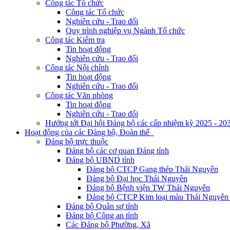
Công tác Tổ chức
Công tác Tổ chức
Nghiên cứu - Trao đổi
Quy trình nghiệp vụ Ngành Tổ chức
Công tác Kiểm tra
Tin hoạt động
Nghiên cứu - Trao đổi
Công tác Nội chính
Tin hoạt động
Nghiên cứu - Trao đổi
Công tác Văn phòng
Tin hoạt động
Nghiên cứu - Trao đổi
Hướng tới Đại hội Đảng bộ các cấp nhiệm kỳ 2025 - 20
Hoạt động của các Đảng bộ, Đoàn thể
Đảng bộ trực thuộc
Đảng bộ các cơ quan Đảng tỉnh
Đảng bộ UBND tỉnh
Đảng bộ CTCP Gang thép Thái Nguyên
Đảng bộ Đại học Thái Nguyên
Đảng bộ Bệnh viện TW Thái Nguyên
Đảng bộ CTCP Kim loại màu Thái Nguyên 
Đảng bộ Quân sự tỉnh
Đảng bộ Công an tỉnh
Các Đảng bộ Phường, Xã