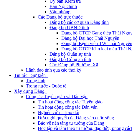
Ủy ban Kiểm tra
Ban Nội chính
Văn phòng
Các Đảng bộ trực thuộc
Đảng bộ các cơ quan Đảng tỉnh
Đảng bộ UBND tỉnh
Đảng bộ CTCP Gang thép Thái Ngu
Đảng bộ Đại học Thái Nguyên
Đảng bộ Bệnh viện TW Thái Nguyê
Đảng bộ CTCP Kim loại màu Thái N
Đảng bộ Quân sự tỉnh
Đảng bộ Công an tỉnh
Các Đảng bộ Phường, Xã
Lãnh đạo tỉnh qua các thời kỳ
Tin tức - Sự kiện
Trong tỉnh
Trong nước - Quốc tế
Xây dựng Đảng
Công tác Tuyên giáo và Dân vận
Tin hoạt động công tác Tuyên giáo
Tin hoạt động công tác Dân vận
Nghiên cứu - Trao đổi
Đưa nghị quyết của Đảng vào cuộc sống
Bảo vệ nền tảng tư tưởng của Đảng
Học tập và làm theo tư tưởng, đạo đức, phong cá