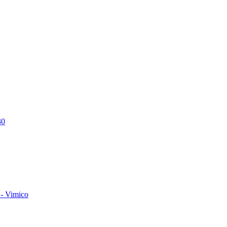
30
- Vimico