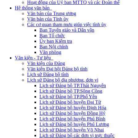
Hoạt động của Uỷ ban MTTQ và các Đoàn thể
Hệ thống văn bản
Văn bản của Trung ương
Văn bản của Tỉnh ủy
Các cơ quan tham mưu giúp việc tỉnh ủy
Ban Tuyên giáo và Dân vận
Ban Tổ chức
Ủy ban Kiểm tra
Ban Nội chính
Văn phòng
Văn kiện - Tư liệu
Văn kiện của Đảng
Văn kiện Đại hội Đảng bộ tỉnh
Lịch sử Đảng bộ tỉnh
Lịch sử Đảng bộ địa phương, đơn vị
Lịch sử Đảng bộ TP.Thái Nguyên
Lịch sử Đảng bộ TP.Sông Công
Lịch sử Đảng bộ TP.Phổ Yên
Lịch sử Đảng bộ huyện Đại Từ
Lịch sử Đảng bộ huyện Định Hóa
Lịch sử Đảng bộ huyện Đồng Hỷ
Lịch sử Đảng bộ huyện Phú Bình
Lịch sử Đảng bộ huyện Phú Lương
Lịch sử Đảng bộ huyện Võ Nhai
Lịch sử Đảng bộ các đơn vị trực thuộc