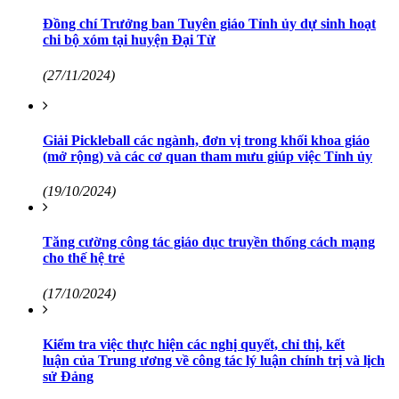
Đồng chí Trưởng ban Tuyên giáo Tỉnh ủy dự sinh hoạt
chi bộ xóm tại huyện Đại Từ
(27/11/2024)
Giải Pickleball các ngành, đơn vị trong khối khoa giáo
(mở rộng) và các cơ quan tham mưu giúp việc Tỉnh ủy
(19/10/2024)
Tăng cường công tác giáo dục truyền thống cách mạng
cho thế hệ trẻ
(17/10/2024)
Kiểm tra việc thực hiện các nghị quyết, chỉ thị, kết
luận của Trung ương về công tác lý luận chính trị và lịch
sử Đảng