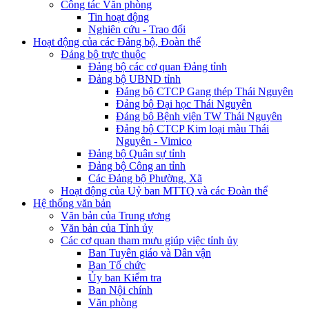
Công tác Văn phòng
Tin hoạt động
Nghiên cứu - Trao đổi
Hoạt động của các Đảng bộ, Đoàn thể
Đảng bộ trực thuộc
Đảng bộ các cơ quan Đảng tỉnh
Đảng bộ UBND tỉnh
Đảng bộ CTCP Gang thép Thái Nguyên
Đảng bộ Đại học Thái Nguyên
Đảng bộ Bệnh viện TW Thái Nguyên
Đảng bộ CTCP Kim loại màu Thái
Nguyên - Vimico
Đảng bộ Quân sự tỉnh
Đảng bộ Công an tỉnh
Các Đảng bộ Phường, Xã
Hoạt động của Uỷ ban MTTQ và các Đoàn thể
Hệ thống văn bản
Văn bản của Trung ương
Văn bản của Tỉnh ủy
Các cơ quan tham mưu giúp việc tỉnh ủy
Ban Tuyên giáo và Dân vận
Ban Tổ chức
Ủy ban Kiểm tra
Ban Nội chính
Văn phòng