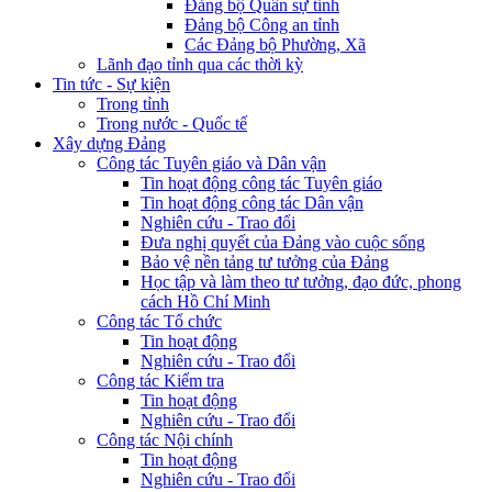
Đảng bộ Quân sự tỉnh
Đảng bộ Công an tỉnh
Các Đảng bộ Phường, Xã
Lãnh đạo tỉnh qua các thời kỳ
Tin tức - Sự kiện
Trong tỉnh
Trong nước - Quốc tế
Xây dựng Đảng
Công tác Tuyên giáo và Dân vận
Tin hoạt động công tác Tuyên giáo
Tin hoạt động công tác Dân vận
Nghiên cứu - Trao đổi
Đưa nghị quyết của Đảng vào cuộc sống
Bảo vệ nền tảng tư tưởng của Đảng
Học tập và làm theo tư tưởng, đạo đức, phong
cách Hồ Chí Minh
Công tác Tổ chức
Tin hoạt động
Nghiên cứu - Trao đổi
Công tác Kiểm tra
Tin hoạt động
Nghiên cứu - Trao đổi
Công tác Nội chính
Tin hoạt động
Nghiên cứu - Trao đổi