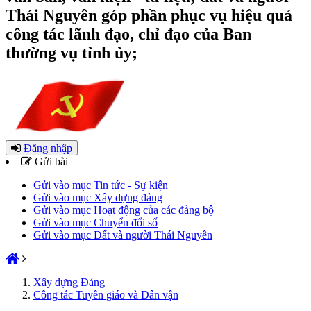
Thái Nguyên góp phần phục vụ hiệu quả
công tác lãnh đạo, chỉ đạo của Ban
thường vụ tỉnh ủy;
Đăng nhập
Gửi bài
Gửi vào mục Tin tức - Sự kiện
Gửi vào mục Xây dựng đảng
Gửi vào mục Hoạt động của các đảng bộ
Gửi vào mục Chuyển đổi số
Gửi vào mục Đất và người Thái Nguyên
Xây dựng Đảng
Công tác Tuyên giáo và Dân vận