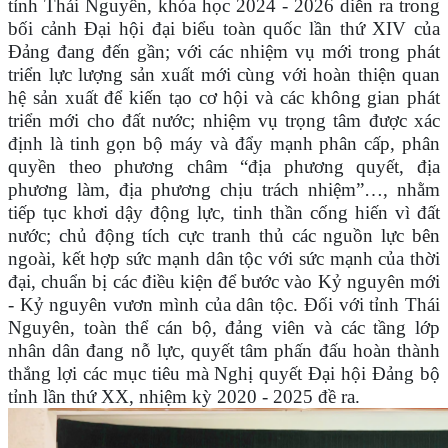
tỉnh Thái Nguyên, khóa học 2024 - 2026
diễn ra trong
bối cảnh Đại hội
đại biểu toàn quốc lần thứ
XIV của
Đảng đang đến gần
;
với các nhiệm vụ mới trong phát
triển lực lượng sản xuất mới cùng với hoàn thiện quan
hệ sản xuất để kiến tạo cơ hội và các không gian phát
triển mới cho đất nước
;
nhiệm vụ trọng tâm được xác
định là tinh gọn bộ máy và đẩy mạnh phân cấp, phân
quyền theo phương châm “địa phương quyết, địa
phương làm, địa phương chịu trách nhiệm”…, nhằm
tiếp tục khơi dậy động lực, tinh thần cống hiến vì đất
nước
;
chủ động tích cực tranh thủ các nguồn lực bên
ngoài, kết hợp sức mạnh dân tộc với sức mạnh của thời
đại, chuẩn bị các điều kiện để bước vào Kỷ nguyên mới
- Kỷ nguyên vươn mình của dân tộc.
Đối với tỉnh Thái
Nguyên, toàn thể cán bộ, đảng viên và các tầng lớp
n
hân dân đang nỗ lực, quyết tâm phấn đấu hoàn thành
thắng lợi các mục tiêu mà Nghị quyết Đại hội Đảng bộ
tỉnh lần thứ XX, nhiệm kỳ 2020 - 2025 đề ra
.