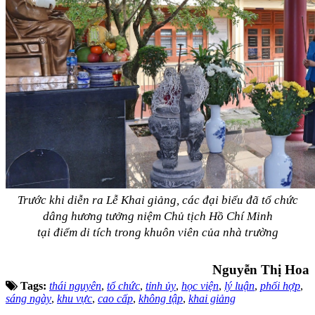
Trước khi diễn ra Lễ Khai giảng, các đại biểu đã tổ chức
dâng hương tưởng niệm Chủ tịch Hồ Chí Minh
tại điểm di tích trong khuôn viên của nhà trường
Nguyễn Thị Hoa
Tags:
thái nguyên
,
tổ chức
,
tỉnh ủy
,
học viện
,
lý luận
,
phối hợp
,
sáng ngày
,
khu vực
,
cao cấp
,
không tập
,
khai giảng