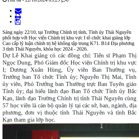
Sáng ngày 22/10, tại Trường Chính trị tỉnh, Tỉnh ủy Thái Nguyên
phối hợp với Học viện Chính trị khu vực I tổ chức khai giảng lớp
Cao cấp lý luận chính trị hệ không tập trung K71. B14 Địa phương
3 tỉnh Thái Nguyên, khóa học 2024 - 2026.
Dự Lễ Khai giảng
có
các đồng chí
:
Tiến sĩ
Phạm Thị
Ngọc Dung
,
Phó Giám đốc
Học viện Chính trị khu vực
I;
Dương Xuân Hùng, Ủy viên Ban Thường vụ,
Trưởng
b
an Tổ chức Tỉnh ủy
; Nguyễn Thị Mai, Tỉnh
ủy viên, Phó Trưởng ban Thường trực Ban Tuyên giáo
Tỉnh ủy; đại biểu lãnh đạo Ban Tổ chức Tỉnh ủy Bắc
Kạn, lãnh đạo Trường Chính trị tỉnh Thái Nguyên cùng
57
học viên là
cán bộ quản lý tại các sở, ban, ngành, địa
phương
, đơn vị
t
huộc
tỉnh
Thái Nguyên và tỉnh Bắc
Kạn
tham gia lớp học.