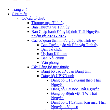
Trang chủ
Giới thiệu
Cơ cấu tổ chức
Thường trực Tỉnh ủy
Ban Thường vụ Tỉnh ủy
Ban Chấp hành Đảng bộ tỉnh Thái Nguyên,
nhiệm kỳ 2020 - 2025
Các cơ quan tham mưu giúp việc Tỉnh ủy
Ban Tuyên giáo và Dân vận Tỉnh ủy
Ban Tổ chức
Ủy ban Kiểm tra
Ban Nội chính
Văn phòng
Các Đảng bộ trực thuộc
Đảng bộ các cơ quan Đảng tỉnh
Đảng bộ UBND tỉnh
Đảng bộ CTCP Gang thép Thái
Nguyên
Đảng bộ Đại học Thái Nguyên
Đảng bộ Bệnh viện TW Thái
Nguyên
Đảng bộ CTCP Kim loại màu Thái
Nguyên - Vimico