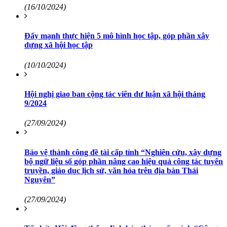
(16/10/2024)
Đẩy mạnh thực hiện 5 mô hình học tập, góp phần xây
dựng xã hội học tập
(10/10/2024)
Hội nghị giao ban cộng tác viên dư luận xã hội tháng
9/2024
(27/09/2024)
Bảo vệ thành công đề tài cấp tỉnh “Nghiên cứu, xây dựng
bộ ngữ liệu số góp phần nâng cao hiệu quả công tác tuyên
truyền, giáo dục lịch sử, văn hóa trên địa bàn Thái
Nguyên”
(27/09/2024)