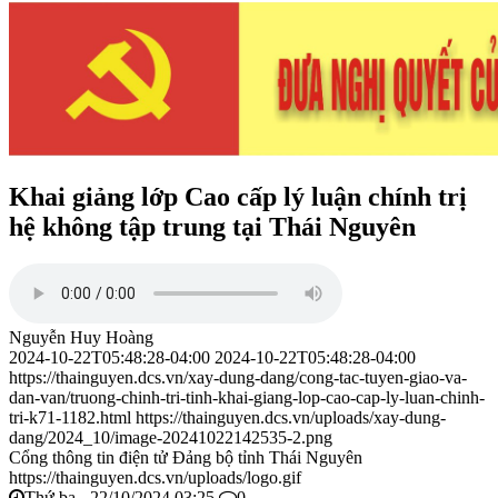
Khai giảng lớp Cao cấp lý luận chính trị
hệ không tập trung tại Thái Nguyên
Nguyễn Huy Hoàng
2024-10-22T05:48:28-04:00
2024-10-22T05:48:28-04:00
https://thainguyen.dcs.vn/xay-dung-dang/cong-tac-tuyen-giao-va-
dan-van/truong-chinh-tri-tinh-khai-giang-lop-cao-cap-ly-luan-chinh-
tri-k71-1182.html
https://thainguyen.dcs.vn/uploads/xay-dung-
dang/2024_10/image-20241022142535-2.png
Cổng thông tin điện tử Đảng bộ tỉnh Thái Nguyên
https://thainguyen.dcs.vn/uploads/logo.gif
Thứ ba - 22/10/2024 03:25
0