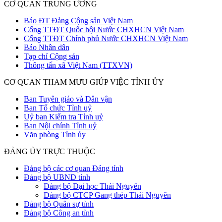
CƠ QUAN TRUNG ƯƠNG
Báo ĐT Đảng Cộng sản Việt Nam
Cổng TTĐT Quốc hội Nước CHXHCN Việt Nam
Cổng TTĐT Chính phủ Nước CHXHCN Việt Nam
Báo Nhân dân
Tạp chí Cộng sản
Thông tấn xã Việt Nam (TTXVN)
CƠ QUAN THAM MƯU GIÚP VIỆC TỈNH ỦY
Ban Tuyên giáo và Dân vận
Ban Tổ chức Tỉnh uỷ
Uỷ ban Kiểm tra Tỉnh uỷ
Ban Nội chính Tỉnh uỷ
Văn phòng Tỉnh ủy
ĐẢNG ỦY TRỰC THUỘC
Đảng bộ các cơ quan Đảng tỉnh
Đảng bộ UBND tỉnh
Đảng bộ Đại học Thái Nguyên
Đảng bộ CTCP Gang thép Thái Nguyên
Đảng bộ Quân sự tỉnh
Đảng bộ Công an tỉnh