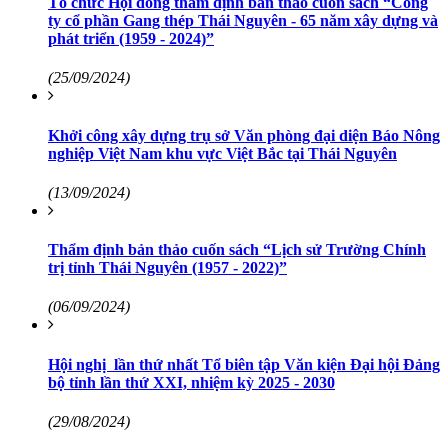
Tổ chức Hội đồng thẩm định bản thảo cuốn sách “Công
ty cổ phần Gang thép Thái Nguyên - 65 năm xây dựng và
phát triển (1959 - 2024)”
(25/09/2024)
Khởi công xây dựng trụ sở Văn phòng đại diện Báo Nông
nghiệp Việt Nam khu vực Việt Bắc tại Thái Nguyên
(13/09/2024)
Thẩm định bản thảo cuốn sách “Lịch sử Trường Chính
trị tỉnh Thái Nguyên (1957 - 2022)”
(06/09/2024)
Hội nghị lần thứ nhất Tổ biên tập Văn kiện Ðại hội Ðảng
bộ tỉnh lần thứ XXI, nhiệm kỳ 2025 - 2030
(29/08/2024)