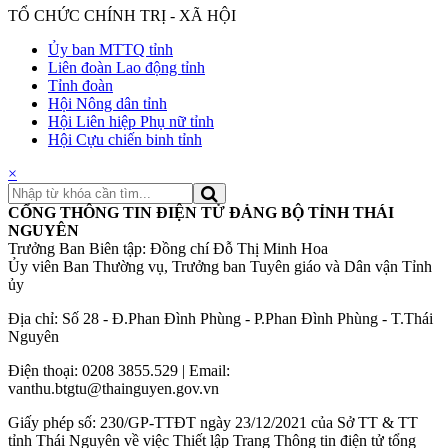
TỔ CHỨC CHÍNH TRỊ - XÃ HỘI
Ủy ban MTTQ tỉnh
Liên đoàn Lao động tỉnh
Tỉnh đoàn
Hội Nông dân tỉnh
Hội Liên hiệp Phụ nữ tỉnh
Hội Cựu chiến binh tỉnh
×
CỔNG THÔNG TIN ĐIỆN TỬ ĐẢNG BỘ TỈNH THÁI
NGUYÊN
Trưởng Ban Biên tập: Đồng chí Đỗ Thị Minh Hoa
Ủy viên Ban Thường vụ, Trưởng ban Tuyên giáo và Dân vận Tỉnh
ủy
Địa chỉ: Số 28 - Đ.Phan Đình Phùng - P.Phan Đình Phùng - T.Thái
Nguyên
Điện thoại: 0208 3855.529 | Email:
vanthu.btgtu@thainguyen.gov.vn
Giấy phép số: 230/GP-TTĐT ngày 23/12/2021 của Sở TT & TT
tỉnh Thái Nguyên về việc Thiết lập Trang Thông tin điện tử tổng