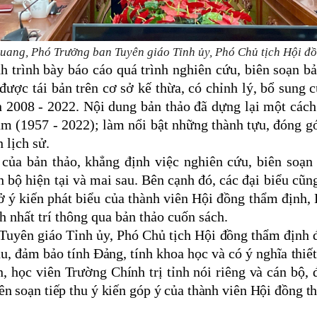
ang, Phó Trưởng ban Tuyên giáo Tỉnh ủy,
Phó Chủ tịch Hội đồ
 trình bày báo cáo quá trình nghiên cứu, biên soạn b
ược tái bản trên cơ sở kế thừa, có chỉnh lý, bổ sung
n 2008 - 2022. Nội dung bản thảo đã dựng lại một cách
ăm (1957 - 2022); làm nổi bật những thành tựu, đóng g
 lịch sử.
của bản thảo, khẳng định việc nghiên cứu, biên soạn
 bộ hiện tại và mai sau. Bên cạnh đó, các đại biểu cũn
 ý kiến phát biểu của thành viên Hội đồng thẩm định, B
 nhất trí thông qua bản thảo cuốn sách.
 Tuyên giáo Tỉnh ủy, Phó Chủ tịch Hội đồng thẩm định 
u, đảm bảo tính Đảng, tính khoa học và có ý nghĩa thiết
, học viên Trường Chính trị tỉnh nói riêng và cán bộ, 
ên soạn tiếp thu ý kiến góp ý của thành viên Hội đồng t