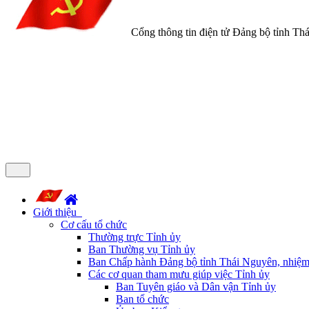
Cổng thông tin điện tử Đảng bộ tỉnh Th
Giới thiệu
Cơ cấu tổ chức
Thường trực Tỉnh ủy
Ban Thường vụ Tỉnh ủy
Ban Chấp hành Đảng bộ tỉnh Thái Nguyên, nhiệm
Các cơ quan tham mưu giúp việc Tỉnh ủy
Ban Tuyên giáo và Dân vận Tỉnh ủy
Ban tổ chức