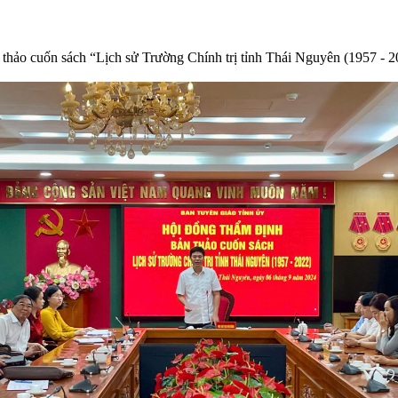
 thảo cuốn sách “Lịch sử Trường Chính trị tỉnh Thái Nguyên (1957 