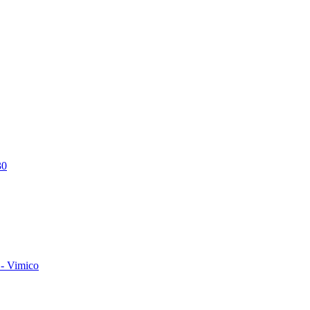
30
- Vimico