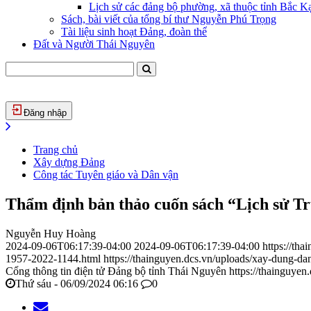
Lịch sử các đảng bộ phường, xã thuộc tỉnh Bắc Kạ
Sách, bài viết của tổng bí thư Nguyễn Phú Trọng
Tài liệu sinh hoạt Đảng, đoàn thể
Đất và Người Thái Nguyên
Đăng nhập
Trang chủ
Xây dựng Đảng
Công tác Tuyên giáo và Dân vận
Thẩm định bản thảo cuốn sách “Lịch sử Tr
Nguyễn Huy Hoàng
2024-09-06T06:17:39-04:00
2024-09-06T06:17:39-04:00
https://th
1957-2022-1144.html
https://thainguyen.dcs.vn/uploads/xay-dung-
Cổng thông tin điện tử Đảng bộ tỉnh Thái Nguyên
https://thainguyen
Thứ sáu - 06/09/2024 06:16
0