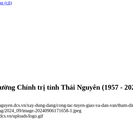
n (cũ)
ường Chính trị tỉnh Thái Nguyên (1957 - 20
ainguyen.dcs.vn/xay-dung-dang/cong-tac-tuyen-giao-va-dan-van/tham-din
dang/2024_09/image-20240906171658-1.jpeg
.dcs.vn/uploads/logo.gif