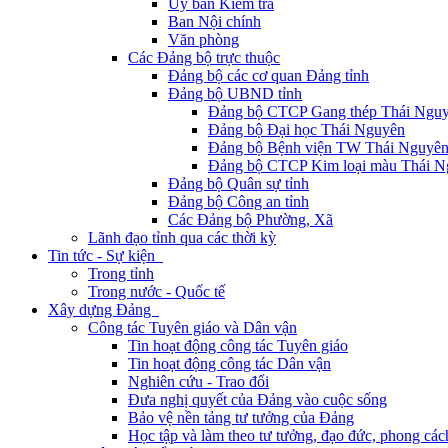
Ủy ban Kiểm tra
Ban Nội chính
Văn phòng
Các Đảng bộ trực thuộc
Đảng bộ các cơ quan Đảng tỉnh
Đảng bộ UBND tỉnh
Đảng bộ CTCP Gang thép Thái Ngu
Đảng bộ Đại học Thái Nguyên
Đảng bộ Bệnh viện TW Thái Nguyê
Đảng bộ CTCP Kim loại màu Thái N
Đảng bộ Quân sự tỉnh
Đảng bộ Công an tỉnh
Các Đảng bộ Phường, Xã
Lãnh đạo tỉnh qua các thời kỳ
Tin tức - Sự kiện
Trong tỉnh
Trong nước - Quốc tế
Xây dựng Đảng
Công tác Tuyên giáo và Dân vận
Tin hoạt động công tác Tuyên giáo
Tin hoạt động công tác Dân vận
Nghiên cứu - Trao đổi
Đưa nghị quyết của Đảng vào cuộc sống
Bảo vệ nền tảng tư tưởng của Đảng
Học tập và làm theo tư tưởng, đạo đức, phong cá