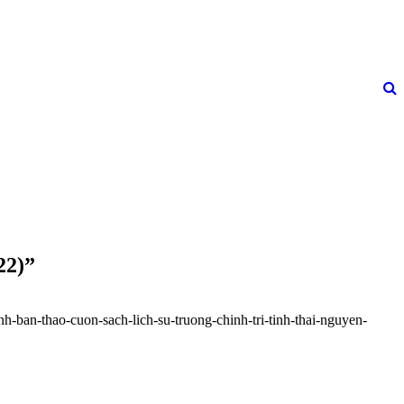
22)”
h-ban-thao-cuon-sach-lich-su-truong-chinh-tri-tinh-thai-nguyen-