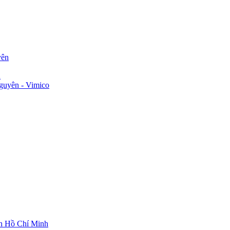
yên
n
guyên - Vimico
ch Hồ Chí Minh