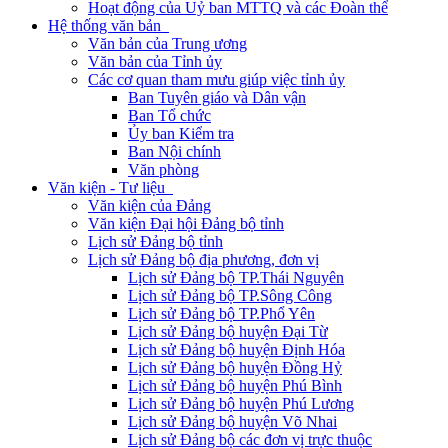
Hoạt động của Uỷ ban MTTQ và các Đoàn thể
Hệ thống văn bản
Văn bản của Trung ương
Văn bản của Tỉnh ủy
Các cơ quan tham mưu giúp việc tỉnh ủy
Ban Tuyên giáo và Dân vận
Ban Tổ chức
Ủy ban Kiểm tra
Ban Nội chính
Văn phòng
Văn kiện - Tư liệu
Văn kiện của Đảng
Văn kiện Đại hội Đảng bộ tỉnh
Lịch sử Đảng bộ tỉnh
Lịch sử Đảng bộ địa phương, đơn vị
Lịch sử Đảng bộ TP.Thái Nguyên
Lịch sử Đảng bộ TP.Sông Công
Lịch sử Đảng bộ TP.Phổ Yên
Lịch sử Đảng bộ huyện Đại Từ
Lịch sử Đảng bộ huyện Định Hóa
Lịch sử Đảng bộ huyện Đồng Hỷ
Lịch sử Đảng bộ huyện Phú Bình
Lịch sử Đảng bộ huyện Phú Lương
Lịch sử Đảng bộ huyện Võ Nhai
Lịch sử Đảng bộ các đơn vị trực thuộc