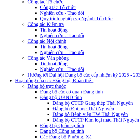
Công tác Tổ chức
Công tác Tổ chức
Nghiên cứu - Trao đổi
Quy trình nghiệp vụ Ngành Tổ chức
Công tác Kiểm tra
Tin hoạt động
Nghiên cứu - Trao đổi
Công tác Nội chính
Tin hoạt động
Nghiên cứu - Trao đổi
Công tác Văn phòng
Tin hoạt động
Nghiên cứu - Trao đổi
Hướng tới Đại hội Đảng bộ các cấp nhiệm kỳ 2025 - 20
Hoạt động của các Đảng bộ, Đoàn thể
Đảng bộ trực thuộc
Đảng bộ các cơ quan Đảng tỉnh
Đảng bộ UBND tỉnh
Đảng bộ CTCP Gang thép Thái Nguyên
Đảng bộ Đại học Thái Nguyên
Đảng bộ Bệnh viện TW Thái Nguyên
Đảng bộ CTCP Kim loại màu Thái Nguyên 
Đảng bộ Quân sự tỉnh
Đảng bộ Công an tỉnh
Các Đảng bộ Phường, Xã