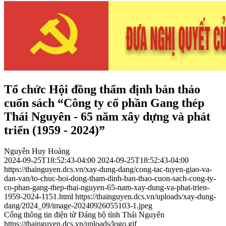
Tổ chức Hội đồng thẩm định bản thảo
cuốn sách “Công ty cổ phần Gang thép
Thái Nguyên - 65 năm xây dựng và phát
triển (1959 - 2024)”
Nguyễn Huy Hoàng
2024-09-25T18:52:43-04:00
2024-09-25T18:52:43-04:00
https://thainguyen.dcs.vn/xay-dung-dang/cong-tac-tuyen-giao-va-
dan-van/to-chuc-hoi-dong-tham-dinh-ban-thao-cuon-sach-cong-ty-
co-phan-gang-thep-thai-nguyen-65-nam-xay-dung-va-phat-trien-
1959-2024-1151.html
https://thainguyen.dcs.vn/uploads/xay-dung-
dang/2024_09/image-20240926055103-1.jpeg
Cổng thông tin điện tử Đảng bộ tỉnh Thái Nguyên
https://thainguyen.dcs.vn/uploads/logo.gif