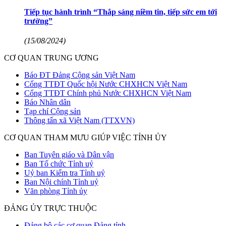
Tiếp tục hành trình “Thắp sáng niềm tin, tiếp sức em tới
trường”
(15/08/2024)
CƠ QUAN TRUNG ƯƠNG
Báo ĐT Đảng Cộng sản Việt Nam
Cổng TTĐT Quốc hội Nước CHXHCN Việt Nam
Cổng TTĐT Chính phủ Nước CHXHCN Việt Nam
Báo Nhân dân
Tạp chí Cộng sản
Thông tấn xã Việt Nam (TTXVN)
CƠ QUAN THAM MƯU GIÚP VIỆC TỈNH ỦY
Ban Tuyên giáo và Dân vận
Ban Tổ chức Tỉnh uỷ
Uỷ ban Kiểm tra Tỉnh uỷ
Ban Nội chính Tỉnh uỷ
Văn phòng Tỉnh ủy
ĐẢNG ỦY TRỰC THUỘC
Đảng bộ các cơ quan Đảng tỉnh