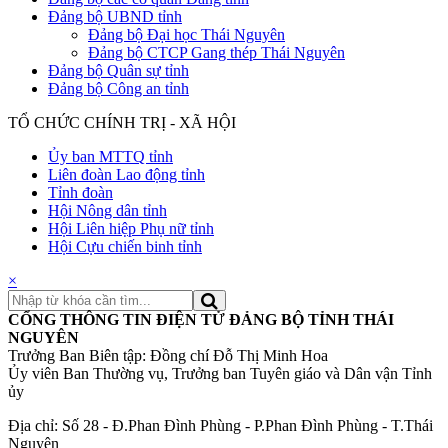
Đảng bộ UBND tỉnh
Đảng bộ Đại học Thái Nguyên
Đảng bộ CTCP Gang thép Thái Nguyên
Đảng bộ Quân sự tỉnh
Đảng bộ Công an tỉnh
TỔ CHỨC CHÍNH TRỊ - XÃ HỘI
Ủy ban MTTQ tỉnh
Liên đoàn Lao động tỉnh
Tỉnh đoàn
Hội Nông dân tỉnh
Hội Liên hiệp Phụ nữ tỉnh
Hội Cựu chiến binh tỉnh
×
CỔNG THÔNG TIN ĐIỆN TỬ ĐẢNG BỘ TỈNH THÁI
NGUYÊN
Trưởng Ban Biên tập: Đồng chí Đỗ Thị Minh Hoa
Ủy viên Ban Thường vụ, Trưởng ban Tuyên giáo và Dân vận Tỉnh
ủy
Địa chỉ: Số 28 - Đ.Phan Đình Phùng - P.Phan Đình Phùng - T.Thái
Nguyên