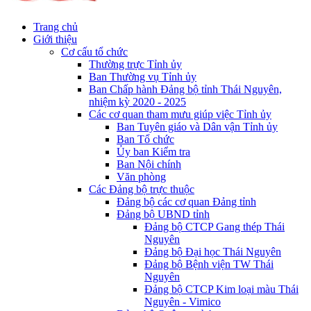
Trang chủ
Giới thiệu
Cơ cấu tổ chức
Thường trực Tỉnh ủy
Ban Thường vụ Tỉnh ủy
Ban Chấp hành Đảng bộ tỉnh Thái Nguyên,
nhiệm kỳ 2020 - 2025
Các cơ quan tham mưu giúp việc Tỉnh ủy
Ban Tuyên giáo và Dân vận Tỉnh ủy
Ban Tổ chức
Ủy ban Kiểm tra
Ban Nội chính
Văn phòng
Các Đảng bộ trực thuộc
Đảng bộ các cơ quan Đảng tỉnh
Đảng bộ UBND tỉnh
Đảng bộ CTCP Gang thép Thái
Nguyên
Đảng bộ Đại học Thái Nguyên
Đảng bộ Bệnh viện TW Thái
Nguyên
Đảng bộ CTCP Kim loại màu Thái
Nguyên - Vimico