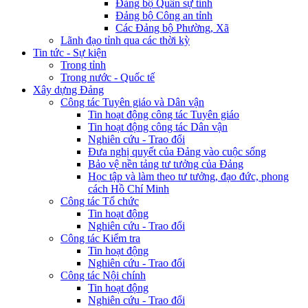
Đảng bộ Quân sự tỉnh
Đảng bộ Công an tỉnh
Các Đảng bộ Phường, Xã
Lãnh đạo tỉnh qua các thời kỳ
Tin tức - Sự kiện
Trong tỉnh
Trong nước - Quốc tế
Xây dựng Đảng
Công tác Tuyên giáo và Dân vận
Tin hoạt động công tác Tuyên giáo
Tin hoạt động công tác Dân vận
Nghiên cứu - Trao đổi
Đưa nghị quyết của Đảng vào cuộc sống
Bảo vệ nền tảng tư tưởng của Đảng
Học tập và làm theo tư tưởng, đạo đức, phong
cách Hồ Chí Minh
Công tác Tổ chức
Tin hoạt động
Nghiên cứu - Trao đổi
Công tác Kiểm tra
Tin hoạt động
Nghiên cứu - Trao đổi
Công tác Nội chính
Tin hoạt động
Nghiên cứu - Trao đổi