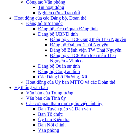
Công tác Văn phòng
Tin hoạt động
Nghiên cứu - Trao đổi
Hoạt động của các Đảng bộ, Đoàn thể
Đảng bộ trực thuộc
Đảng bộ các cơ quan Đảng tỉnh
Đảng bộ UBND tỉnh
Đảng bộ CTCP Gang thép Thái Nguyên
Đảng bộ Đại học Thái Nguyên
Đảng bộ Bệnh viện TW Thái Nguyên
Đảng bộ CTCP Kim loại màu Thái
Nguyên - Vimico
Đảng bộ Quân sự tỉnh
Đảng bộ Công an tỉnh
Các Đảng bộ Phường, Xã
Hoạt động của Uỷ ban MTTQ và các Đoàn thể
Hệ thống văn bản
Văn bản của Trung ương
Văn bản của Tỉnh ủy
Các cơ quan tham mưu giúp việc tỉnh ủy
Ban Tuyên giáo và Dân vận
Ban Tổ chức
Ủy ban Kiểm tra
Ban Nội chính
Văn phòng