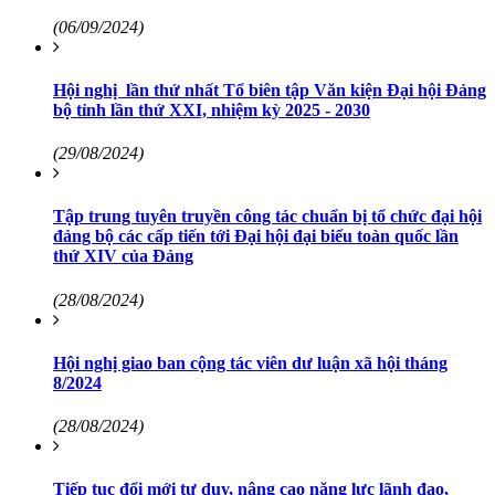
(06/09/2024)
Hội nghị lần thứ nhất Tổ biên tập Văn kiện Ðại hội Ðảng
bộ tỉnh lần thứ XXI, nhiệm kỳ 2025 - 2030
(29/08/2024)
Tập trung tuyên truyền công tác chuẩn bị tổ chức đại hội
đảng bộ các cấp tiến tới Đại hội đại biểu toàn quốc lần
thứ XIV của Đảng
(28/08/2024)
Hội nghị giao ban cộng tác viên dư luận xã hội tháng
8/2024
(28/08/2024)
Tiếp tục đổi mới tư duy, nâng cao năng lực lãnh đạo,