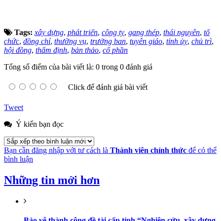
Tags:
xây dựng
,
phát triển
,
công ty
,
gang thép
,
thái nguyên
,
tổ
chức
,
đồng chí
,
thường vụ
,
trưởng ban
,
tuyên giáo
,
tỉnh ủy
,
chủ trì
,
hội đồng
,
thẩm định
,
bản thảo
,
cổ phần
Tổng số điểm của bài viết là: 0 trong 0 đánh giá
Click để đánh giá bài viết
Tweet
Ý kiến bạn đọc
Bạn cần đăng nhập với tư cách là
Thành viên chính thức
để có thể
bình luận
Những tin mới hơn
Bảo vệ thành công đề tài cấp tỉnh “Nghiên cứu, xây dựng