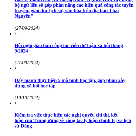
bộ ngữ liệu số góp phần nâng cao hiệu quả công tác tuyên
truyền, giáo dục lịch sử, văn hóa trên địa bàn Thái
Nguyên”
(27/09/2024)
Hội nghị giao ban cộng tác viên dư luận xã hội tháng
9/2024
(27/09/2024)
Đẩy mạnh thực hiện 5 mô hình học tập, góp phần xây
dựng xã hội học tập
(10/10/2024)
Kiểm tra việc thực hiện các nghị quyết, chỉ thị, kết
luận của Trung ương về công tác lý luận chính trị và lịch
sử Đảng