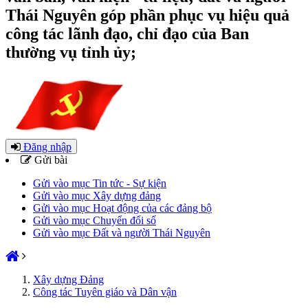
Thái Nguyên góp phần phục vụ hiệu quả
công tác lãnh đạo, chỉ đạo của Ban
thường vụ tỉnh ủy;
Đăng nhập
Gửi bài
Gửi vào mục Tin tức - Sự kiện
Gửi vào mục Xây dựng đảng
Gửi vào mục Hoạt động của các đảng bộ
Gửi vào mục Chuyển đổi số
Gửi vào mục Đất và người Thái Nguyên
Xây dựng Đảng
Công tác Tuyên giáo và Dân vận