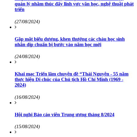
quản lý nhằm thúc đẩy lĩnh vực văn học, nghệ thuật phát
triển
(27/08/2024)
Gặp mặt biểu dương, khen thưởng các cháu học sinh
nhân dịp chuẩn bị bước vào năm học mới
(24/08/2024)
Khai mạc Triển lãm chuyên đề “Thái Nguyên - 55 năm
thực hiện Di chúc của Chủ tịch Hồ Chí Minh (1969 -
2024)
(16/08/2024)
Hội nghị Báo cáo viên Trung ương tháng 8/2024
(15/08/2024)