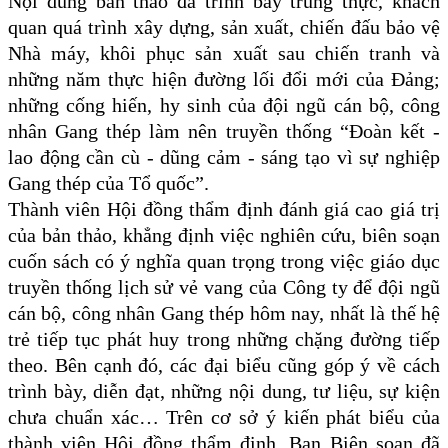
Nội dung bản thảo đã trình bày trung thực, khách
quan quá trình xây dựng, sản xuất, chiến đấu bảo vệ
Nhà máy, khôi phục sản xuất sau chiến tranh và
những năm thực hiện đường lối đổi mới của Đảng;
những cống hiến, hy sinh của đội ngũ cán bộ, công
nhân Gang thép làm nên truyền thống “Đoàn kết -
lao động cần cù - dũng cảm - sáng tạo vì sự nghiệp
Gang thép của Tổ quốc”.
Thành viên Hội đồng thẩm định đánh giá cao giá trị
của bản thảo, khẳng định việc nghiên cứu, biên soạn
cuốn sách có ý nghĩa quan trọng trong việc giáo dục
truyền thống lịch sử vẻ vang của Công ty để đội ngũ
cán bộ, công nhân Gang thép hôm nay, nhất là thế hệ
trẻ tiếp tục phát huy trong những chặng đường tiếp
theo. Bên cạnh đó, các đại biểu cũng góp ý về cách
trình bày, diễn đạt, những nội dung, tư liệu, sự kiện
chưa chuẩn xác… Trên cơ sở ý kiến phát biểu của
thành viên Hội đồng thẩm định, Ban Biên soạn đã