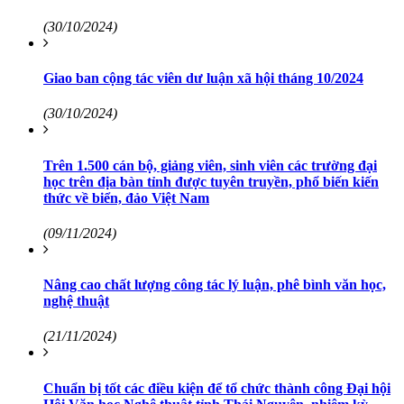
(30/10/2024)
Giao ban cộng tác viên dư luận xã hội tháng 10/2024
(30/10/2024)
Trên 1.500 cán bộ, giảng viên, sinh viên các trường đại
học trên địa bàn tỉnh được tuyên truyền, phổ biến kiến
thức về biển, đảo Việt Nam
(09/11/2024)
Nâng cao chất lượng công tác lý luận, phê bình văn học,
nghệ thuật
(21/11/2024)
Chuẩn bị tốt các điều kiện để tổ chức thành công Đại hội