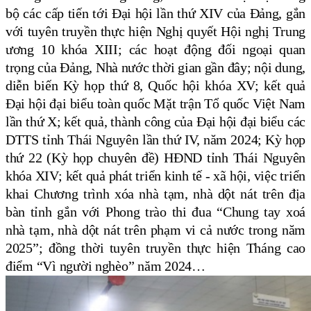
bộ các cấp tiến tới Đại hội lần thứ XIV của Đảng, gắn
với tuyên truyền thực hiện Nghị quyết Hội nghị Trung
ương 10 khóa
XIII;
các hoạt động đối ngoại
quan
trọng của Đảng, Nhà nước thời gian gần đây; nội dung,
diễn biến Kỳ họp thứ 8, Quốc hội khóa XV; kết quả
Đại hội đại biểu toàn quốc Mặt trận Tổ quốc Việt Nam
lần thứ X; kết quả, thành công của Đại hội đại biểu các
DTTS tỉnh Thái Nguyên lần thứ IV, năm 2024; Kỳ họp
thứ 22 (Kỳ họp chuyên đề) HĐND tỉnh Thái Nguyên
khóa XIV; kết quả phát triển kinh tế - xã
hội,
việc triển
khai Chương trình xóa nhà tạm, nhà dột nát trên địa
bàn tỉnh gắn với Phong trào thi đua “Chung tay xoá
nhà tạm, nhà dột nát trên phạm vi cả nước trong năm
2025”; đồng thời tuyên truyền thực hiện Tháng cao
điểm “Vì người nghèo” năm 2024…