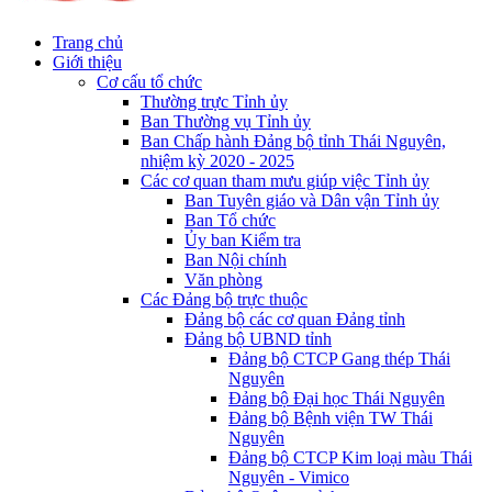
Trang chủ
Giới thiệu
Cơ cấu tổ chức
Thường trực Tỉnh ủy
Ban Thường vụ Tỉnh ủy
Ban Chấp hành Đảng bộ tỉnh Thái Nguyên,
nhiệm kỳ 2020 - 2025
Các cơ quan tham mưu giúp việc Tỉnh ủy
Ban Tuyên giáo và Dân vận Tỉnh ủy
Ban Tổ chức
Ủy ban Kiểm tra
Ban Nội chính
Văn phòng
Các Đảng bộ trực thuộc
Đảng bộ các cơ quan Đảng tỉnh
Đảng bộ UBND tỉnh
Đảng bộ CTCP Gang thép Thái
Nguyên
Đảng bộ Đại học Thái Nguyên
Đảng bộ Bệnh viện TW Thái
Nguyên
Đảng bộ CTCP Kim loại màu Thái
Nguyên - Vimico