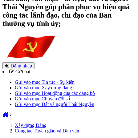
Thái Nguyên góp phần phục vụ hiệu quả
công tác lãnh đạo, chỉ đạo của Ban
thường vụ tỉnh ủy;
Đăng nhập
Gửi bài
Gửi vào mục Tin tức - Sự kiện
Gửi vào mục Xây dựng đảng
Gửi vào mục Hoạt động của các đảng bộ
Gửi vào mục Chuyển đổi số
Gửi vào mục Đất và người Thái Nguyên
Xây dựng Đảng
Công tác Tuyên giáo và Dân vận