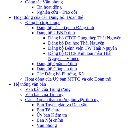
Công tác Văn phòng
Tin hoạt động
Nghiên cứu - Trao đổi
Hoạt động của các Đảng bộ, Đoàn thể
Đảng bộ trực thuộc
Đảng bộ các cơ quan Đảng tỉnh
Đảng bộ UBND tỉnh
Đảng bộ CTCP Gang thép Thái Nguyên
Đảng bộ Đại học Thái Nguyên
Đảng bộ Bệnh viện TW Thái Nguyên
Đảng bộ CTCP Kim loại màu Thái
Nguyên - Vimico
Đảng bộ Quân sự tỉnh
Đảng bộ Công an tỉnh
Các Đảng bộ Phường, Xã
Hoạt động của Uỷ ban MTTQ và các Đoàn thể
Hệ thống văn bản
Văn bản của Trung ương
Văn bản của Tỉnh ủy
Các cơ quan tham mưu giúp việc tỉnh ủy
Ban Tuyên giáo và Dân vận
Ban Tổ chức
Ủy ban Kiểm tra
Ban Nội chính
Văn phòng