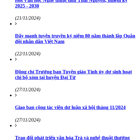
Hội Văn học Nghệ thuật tỉnh Thái Nguyên, nhiệm kỳ
2025 - 2030
(21/11/2024)
Đẩy mạnh tuyên truyền kỷ niệm 80 năm thành lập Quân
đội nhân dân Việt Nam
(22/11/2024)
Đồng chí Trưởng ban Tuyên giáo Tỉnh ủy dự sinh hoạt
chi bộ xóm tại huyện Đại Từ
(27/11/2024)
Giao ban cộng tác viên dư luận xã hội tháng 11/2024
(27/11/2024)
Trao đổi phát triển văn hóa Trà và nghệ thuật thưởng