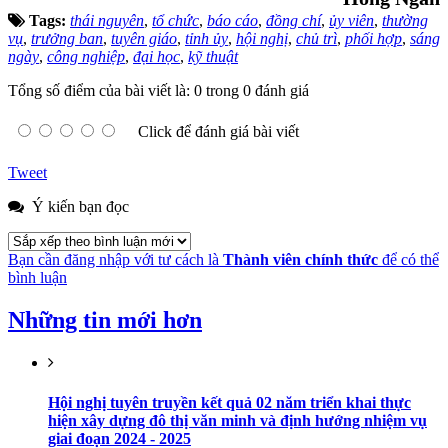
Tags:
thái nguyên
,
tổ chức
,
báo cáo
,
đồng chí
,
ủy viên
,
thường
vụ
,
trưởng ban
,
tuyên giáo
,
tỉnh ủy
,
hội nghị
,
chủ trì
,
phối hợp
,
sáng
ngày
,
công nghiệp
,
đại học
,
kỹ thuật
Tổng số điểm của bài viết là: 0 trong 0 đánh giá
Click để đánh giá bài viết
Tweet
Ý kiến bạn đọc
Bạn cần đăng nhập với tư cách là
Thành viên chính thức
để có thể
bình luận
Những tin mới hơn
Hội nghị tuyên truyền kết quả 02 năm triển khai thực
hiện xây dựng đô thị văn minh và định hướng nhiệm vụ
giai đoạn 2024 - 2025