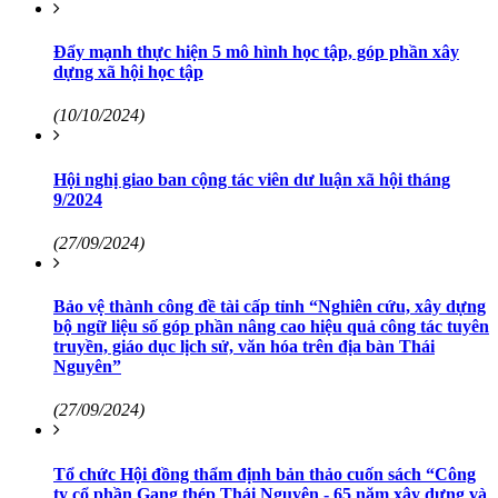
Đẩy mạnh thực hiện 5 mô hình học tập, góp phần xây
dựng xã hội học tập
(10/10/2024)
Hội nghị giao ban cộng tác viên dư luận xã hội tháng
9/2024
(27/09/2024)
Bảo vệ thành công đề tài cấp tỉnh “Nghiên cứu, xây dựng
bộ ngữ liệu số góp phần nâng cao hiệu quả công tác tuyên
truyền, giáo dục lịch sử, văn hóa trên địa bàn Thái
Nguyên”
(27/09/2024)
Tổ chức Hội đồng thẩm định bản thảo cuốn sách “Công
ty cổ phần Gang thép Thái Nguyên - 65 năm xây dựng và