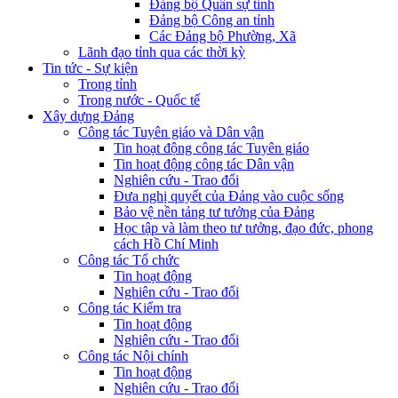
Đảng bộ Quân sự tỉnh
Đảng bộ Công an tỉnh
Các Đảng bộ Phường, Xã
Lãnh đạo tỉnh qua các thời kỳ
Tin tức - Sự kiện
Trong tỉnh
Trong nước - Quốc tế
Xây dựng Đảng
Công tác Tuyên giáo và Dân vận
Tin hoạt động công tác Tuyên giáo
Tin hoạt động công tác Dân vận
Nghiên cứu - Trao đổi
Đưa nghị quyết của Đảng vào cuộc sống
Bảo vệ nền tảng tư tưởng của Đảng
Học tập và làm theo tư tưởng, đạo đức, phong
cách Hồ Chí Minh
Công tác Tổ chức
Tin hoạt động
Nghiên cứu - Trao đổi
Công tác Kiểm tra
Tin hoạt động
Nghiên cứu - Trao đổi
Công tác Nội chính
Tin hoạt động
Nghiên cứu - Trao đổi