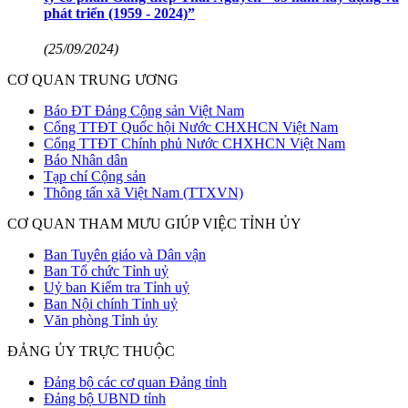
phát triển (1959 - 2024)”
(25/09/2024)
CƠ QUAN TRUNG ƯƠNG
Báo ĐT Đảng Cộng sản Việt Nam
Cổng TTĐT Quốc hội Nước CHXHCN Việt Nam
Cổng TTĐT Chính phủ Nước CHXHCN Việt Nam
Báo Nhân dân
Tạp chí Cộng sản
Thông tấn xã Việt Nam (TTXVN)
CƠ QUAN THAM MƯU GIÚP VIỆC TỈNH ỦY
Ban Tuyên giáo và Dân vận
Ban Tổ chức Tỉnh uỷ
Uỷ ban Kiểm tra Tỉnh uỷ
Ban Nội chính Tỉnh uỷ
Văn phòng Tỉnh ủy
ĐẢNG ỦY TRỰC THUỘC
Đảng bộ các cơ quan Đảng tỉnh
Đảng bộ UBND tỉnh