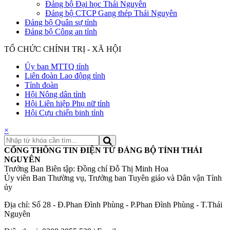
Đảng bộ Đại học Thái Nguyên
Đảng bộ CTCP Gang thép Thái Nguyên
Đảng bộ Quân sự tỉnh
Đảng bộ Công an tỉnh
TỔ CHỨC CHÍNH TRỊ - XÃ HỘI
Ủy ban MTTQ tỉnh
Liên đoàn Lao động tỉnh
Tỉnh đoàn
Hội Nông dân tỉnh
Hội Liên hiệp Phụ nữ tỉnh
Hội Cựu chiến binh tỉnh
×
CỔNG THÔNG TIN ĐIỆN TỬ ĐẢNG BỘ TỈNH THÁI
NGUYÊN
Trưởng Ban Biên tập: Đồng chí Đỗ Thị Minh Hoa
Ủy viên Ban Thường vụ, Trưởng ban Tuyên giáo và Dân vận Tỉnh
ủy
Địa chỉ: Số 28 - Đ.Phan Đình Phùng - P.Phan Đình Phùng - T.Thái
Nguyên