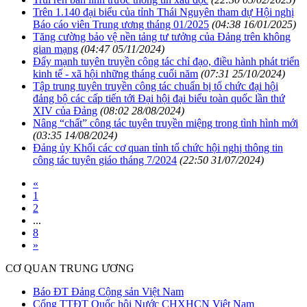
Trên 1.140 đại biểu của tỉnh Thái Nguyên tham dự Hội nghị
Báo cáo viên Trung ương tháng 01/2025
(04:38 16/01/2025)
Tăng cường bảo vệ nền tảng tư tưởng của Đảng trên không
gian mạng
(04:47 05/11/2024)
Đẩy mạnh tuyên truyền công tác chỉ đạo, điều hành phát triển
kinh tế - xã hội những tháng cuối năm
(07:31 25/10/2024)
Tập trung tuyên truyền công tác chuẩn bị tổ chức đại hội
đảng bộ các cấp tiến tới Đại hội đại biểu toàn quốc lần thứ
XIV của Đảng
(08:02 28/08/2024)
Nâng “chất” công tác tuyên truyền miệng trong tình hình mới
(03:35 14/08/2024)
Đảng ủy Khối các cơ quan tỉnh tổ chức hội nghị thông tin
công tác tuyên giáo tháng 7/2024
(22:50 31/07/2024)
«
1
2
...
8
»
CƠ QUAN TRUNG ƯƠNG
Báo ĐT Đảng Cộng sản Việt Nam
Cổng TTĐT Quốc hội Nước CHXHCN Việt Nam