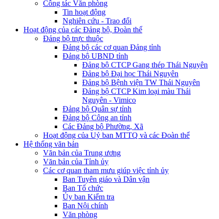
Công tác Văn phòng
Tin hoạt động
Nghiên cứu - Trao đổi
Hoạt động của các Đảng bộ, Đoàn thể
Đảng bộ trực thuộc
Đảng bộ các cơ quan Đảng tỉnh
Đảng bộ UBND tỉnh
Đảng bộ CTCP Gang thép Thái Nguyên
Đảng bộ Đại học Thái Nguyên
Đảng bộ Bệnh viện TW Thái Nguyên
Đảng bộ CTCP Kim loại màu Thái
Nguyên - Vimico
Đảng bộ Quân sự tỉnh
Đảng bộ Công an tỉnh
Các Đảng bộ Phường, Xã
Hoạt động của Uỷ ban MTTQ và các Đoàn thể
Hệ thống văn bản
Văn bản của Trung ương
Văn bản của Tỉnh ủy
Các cơ quan tham mưu giúp việc tỉnh ủy
Ban Tuyên giáo và Dân vận
Ban Tổ chức
Ủy ban Kiểm tra
Ban Nội chính
Văn phòng