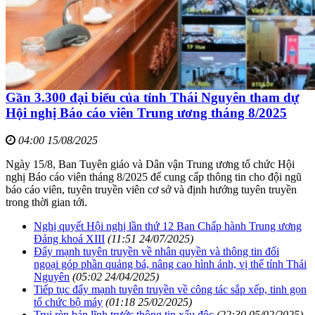
Gần 3.300 đại biểu của tỉnh Thái Nguyên tham dự
Hội nghị Báo cáo viên Trung ương tháng 8/2025
04:00 15/08/2025
Ngày 15/8, Ban Tuyên giáo và Dân vận Trung ương tổ chức Hội
nghị Báo cáo viên tháng 8/2025 để cung cấp thông tin cho đội ngũ
báo cáo viên, tuyên truyền viên cơ sở và định hướng tuyên truyền
trong thời gian tới.
Nghị quyết Hội nghị lần thứ 12 Ban Chấp hành Trung ương
Đảng khoá XIII
(11:51 24/07/2025)
Đẩy mạnh tuyên truyền về nhân quyền và thông tin đối
ngoại góp phần quảng bá, nâng cao hình ảnh, vị thế tỉnh Thái
Nguyên
(05:02 24/04/2025)
Tiếp tục đẩy mạnh tuyên truyền về công tác sắp xếp, tinh gọn
tổ chức bộ máy
(01:18 25/02/2025)
Trui rèn bản lĩnh trước thông tin xấu độc
(22:30 05/02/2025)