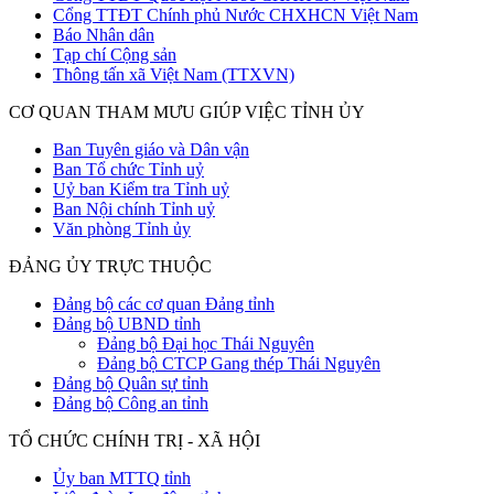
Cổng TTĐT Chính phủ Nước CHXHCN Việt Nam
Báo Nhân dân
Tạp chí Cộng sản
Thông tấn xã Việt Nam (TTXVN)
CƠ QUAN THAM MƯU GIÚP VIỆC TỈNH ỦY
Ban Tuyên giáo và Dân vận
Ban Tổ chức Tỉnh uỷ
Uỷ ban Kiểm tra Tỉnh uỷ
Ban Nội chính Tỉnh uỷ
Văn phòng Tỉnh ủy
ĐẢNG ỦY TRỰC THUỘC
Đảng bộ các cơ quan Đảng tỉnh
Đảng bộ UBND tỉnh
Đảng bộ Đại học Thái Nguyên
Đảng bộ CTCP Gang thép Thái Nguyên
Đảng bộ Quân sự tỉnh
Đảng bộ Công an tỉnh
TỔ CHỨC CHÍNH TRỊ - XÃ HỘI
Ủy ban MTTQ tỉnh