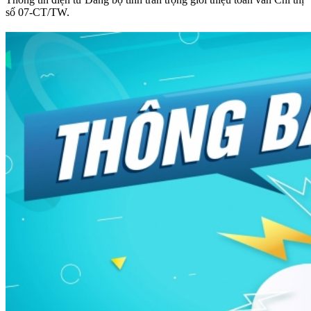
số 07-CT/TW.