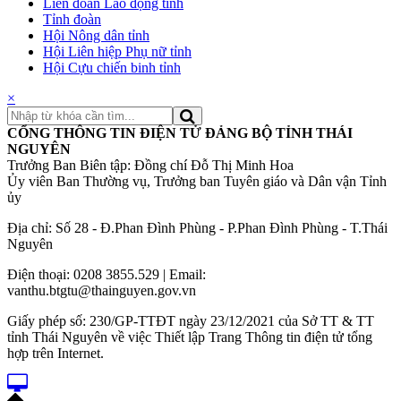
Liên đoàn Lao động tỉnh
Tỉnh đoàn
Hội Nông dân tỉnh
Hội Liên hiệp Phụ nữ tỉnh
Hội Cựu chiến binh tỉnh
×
CỔNG THÔNG TIN ĐIỆN TỬ ĐẢNG BỘ TỈNH THÁI
NGUYÊN
Trưởng Ban Biên tập: Đồng chí Đỗ Thị Minh Hoa
Ủy viên Ban Thường vụ, Trưởng ban Tuyên giáo và Dân vận Tỉnh
ủy
Địa chỉ: Số 28 - Đ.Phan Đình Phùng - P.Phan Đình Phùng - T.Thái
Nguyên
Điện thoại: 0208 3855.529 | Email:
vanthu.btgtu@thainguyen.gov.vn
Giấy phép số: 230/GP-TTĐT ngày 23/12/2021 của Sở TT & TT
tỉnh Thái Nguyên về việc Thiết lập Trang Thông tin điện tử tổng
hợp trên Internet.