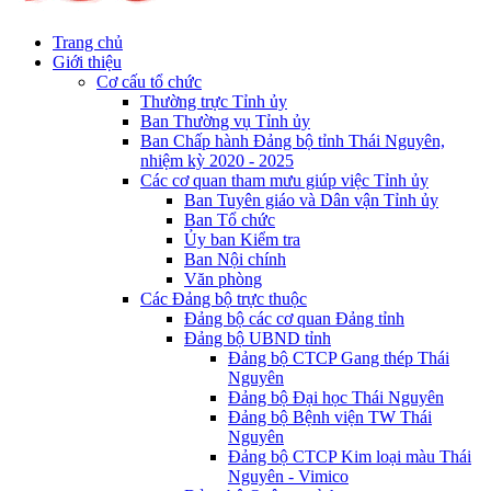
Trang chủ
Giới thiệu
Cơ cấu tổ chức
Thường trực Tỉnh ủy
Ban Thường vụ Tỉnh ủy
Ban Chấp hành Đảng bộ tỉnh Thái Nguyên,
nhiệm kỳ 2020 - 2025
Các cơ quan tham mưu giúp việc Tỉnh ủy
Ban Tuyên giáo và Dân vận Tỉnh ủy
Ban Tổ chức
Ủy ban Kiểm tra
Ban Nội chính
Văn phòng
Các Đảng bộ trực thuộc
Đảng bộ các cơ quan Đảng tỉnh
Đảng bộ UBND tỉnh
Đảng bộ CTCP Gang thép Thái
Nguyên
Đảng bộ Đại học Thái Nguyên
Đảng bộ Bệnh viện TW Thái
Nguyên
Đảng bộ CTCP Kim loại màu Thái
Nguyên - Vimico