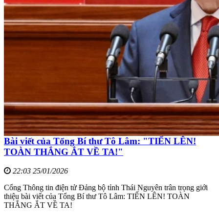
Bài viết của Tổng Bí thư Tô Lâm: "TIẾN LÊN!
TOÀN THẮNG ẮT VỀ TA!"
22:03 25/01/2026
Cổng Thông tin điện tử Đảng bộ tỉnh Thái Nguyên trân trọng giới
thiệu bài viết của Tổng Bí thư Tô Lâm: TIẾN LÊN! TOÀN
THẮNG ẮT VỀ TA!