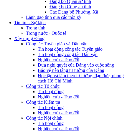
Đảng bộ Quân sự tỉnh
Đảng bộ Công an tỉnh
Các Đảng bộ Phường, Xã
Lãnh đạo tỉnh qua các thời kỳ
Tin tức - Sự kiện
Trong tỉnh
Trong nước - Quốc tế
Xây dựng Đảng
Công tác Tuyên giáo và Dân vận
Tin hoạt động công tác Tuyên giáo
Tin hoạt động công tác Dân vận
Nghiên cứu - Trao đổi
Đưa nghị quyết của Đảng vào cuộc sống
Bảo vệ nền tảng tư tưởng của Đảng
Học tập và làm theo tư tưởng, đạo đức, phong
cách Hồ Chí Minh
Công tác Tổ chức
Tin hoạt động
Nghiên cứu - Trao đổi
Công tác Kiểm tra
Tin hoạt động
Nghiên cứu - Trao đổi
Công tác Nội chính
Tin hoạt động
Nghiên cứu - Trao đổi