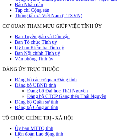
Báo Nhân dân
Tạp chí Cộng sản
Thông tấn xã Việt Nam (TTXVN)
CƠ QUAN THAM MƯU GIÚP VIỆC TỈNH ỦY
Ban Tuyên giáo và Dân vận
Ban Tổ chức Tỉnh uỷ
Uỷ ban Kiểm tra Tỉnh uỷ
Ban Nội chính Tỉnh uỷ
Văn phòng Tỉnh ủy
ĐẢNG ỦY TRỰC THUỘC
Đảng bộ các cơ quan Đảng tỉnh
Đảng bộ UBND tỉnh
Đảng bộ Đại học Thái Nguyên
Đảng bộ CTCP Gang thép Thái Nguyên
Đảng bộ Quân sự tỉnh
Đảng bộ Công an tỉnh
TỔ CHỨC CHÍNH TRỊ - XÃ HỘI
Ủy ban MTTQ tỉnh
Liên đoàn Lao động tỉnh