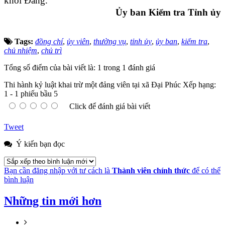
khỏi Đảng.
Ủy ban Kiểm tra Tỉnh ủy
Tags:
đồng chí
,
ủy viên
,
thường vụ
,
tỉnh ủy
,
ủy ban
,
kiểm tra
,
chủ nhiệm
,
chủ trì
Tổng số điểm của bài viết là: 1 trong 1 đánh giá
Thi hành kỷ luật khai trừ một đảng viên tại xã Đại Phúc
Xếp hạng:
1
-
1
phiếu bầu
5
Click để đánh giá bài viết
Tweet
Ý kiến bạn đọc
Bạn cần đăng nhập với tư cách là
Thành viên chính thức
để có thể
bình luận
Những tin mới hơn