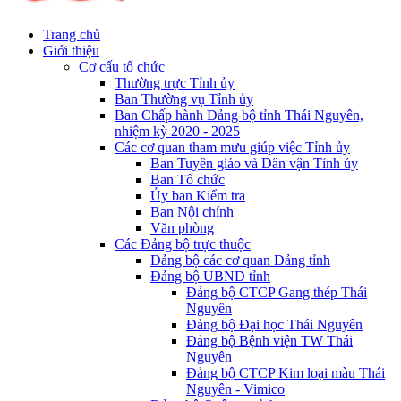
Trang chủ
Giới thiệu
Cơ cấu tổ chức
Thường trực Tỉnh ủy
Ban Thường vụ Tỉnh ủy
Ban Chấp hành Đảng bộ tỉnh Thái Nguyên,
nhiệm kỳ 2020 - 2025
Các cơ quan tham mưu giúp việc Tỉnh ủy
Ban Tuyên giáo và Dân vận Tỉnh ủy
Ban Tổ chức
Ủy ban Kiểm tra
Ban Nội chính
Văn phòng
Các Đảng bộ trực thuộc
Đảng bộ các cơ quan Đảng tỉnh
Đảng bộ UBND tỉnh
Đảng bộ CTCP Gang thép Thái
Nguyên
Đảng bộ Đại học Thái Nguyên
Đảng bộ Bệnh viện TW Thái
Nguyên
Đảng bộ CTCP Kim loại màu Thái
Nguyên - Vimico