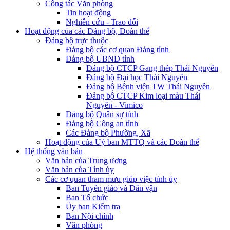
Công tác Văn phòng
Tin hoạt động
Nghiên cứu - Trao đổi
Hoạt động của các Đảng bộ, Đoàn thể
Đảng bộ trực thuộc
Đảng bộ các cơ quan Đảng tỉnh
Đảng bộ UBND tỉnh
Đảng bộ CTCP Gang thép Thái Nguyên
Đảng bộ Đại học Thái Nguyên
Đảng bộ Bệnh viện TW Thái Nguyên
Đảng bộ CTCP Kim loại màu Thái
Nguyên - Vimico
Đảng bộ Quân sự tỉnh
Đảng bộ Công an tỉnh
Các Đảng bộ Phường, Xã
Hoạt động của Uỷ ban MTTQ và các Đoàn thể
Hệ thống văn bản
Văn bản của Trung ương
Văn bản của Tỉnh ủy
Các cơ quan tham mưu giúp việc tỉnh ủy
Ban Tuyên giáo và Dân vận
Ban Tổ chức
Ủy ban Kiểm tra
Ban Nội chính
Văn phòng