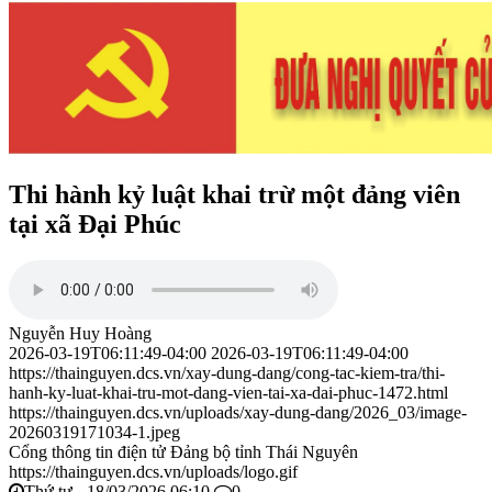
Thi hành kỷ luật khai trừ một đảng viên
tại xã Đại Phúc
Nguyễn Huy Hoàng
2026-03-19T06:11:49-04:00
2026-03-19T06:11:49-04:00
https://thainguyen.dcs.vn/xay-dung-dang/cong-tac-kiem-tra/thi-
hanh-ky-luat-khai-tru-mot-dang-vien-tai-xa-dai-phuc-1472.html
https://thainguyen.dcs.vn/uploads/xay-dung-dang/2026_03/image-
20260319171034-1.jpeg
Cổng thông tin điện tử Đảng bộ tỉnh Thái Nguyên
https://thainguyen.dcs.vn/uploads/logo.gif
Thứ tư - 18/03/2026 06:10
0