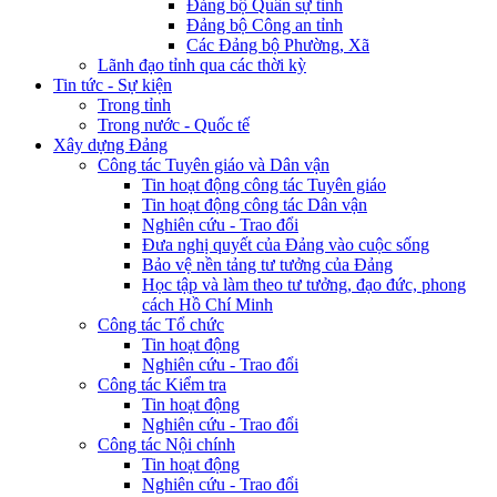
Đảng bộ Quân sự tỉnh
Đảng bộ Công an tỉnh
Các Đảng bộ Phường, Xã
Lãnh đạo tỉnh qua các thời kỳ
Tin tức - Sự kiện
Trong tỉnh
Trong nước - Quốc tế
Xây dựng Đảng
Công tác Tuyên giáo và Dân vận
Tin hoạt động công tác Tuyên giáo
Tin hoạt động công tác Dân vận
Nghiên cứu - Trao đổi
Đưa nghị quyết của Đảng vào cuộc sống
Bảo vệ nền tảng tư tưởng của Đảng
Học tập và làm theo tư tưởng, đạo đức, phong
cách Hồ Chí Minh
Công tác Tổ chức
Tin hoạt động
Nghiên cứu - Trao đổi
Công tác Kiểm tra
Tin hoạt động
Nghiên cứu - Trao đổi
Công tác Nội chính
Tin hoạt động
Nghiên cứu - Trao đổi