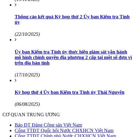
Thông cáo kết quả Kỳ họp thứ 2 Ủy ban Kiểm tra Tỉnh
ủy
(22/10/2025)
Ủy ban Kiểm tra Tỉnh ủy thực hiện giám sát vận hành
mô hình chính quyền địa phương 2 cấp tại một số đơn vị
trên địa bàn tỉnh
(17/10/2025)
Kỳ họp thứ 4 Ủy ban Kiểm tra Tỉnh ủy Thái Nguyên
(06/08/2025)
CƠ QUAN TRUNG ƯƠNG
Báo ĐT Đảng Cộng sản Việt Nam
Cổng TTĐT Quốc hội Nước CHXHCN Việt Nam
Cổng TTĐT Chính phủ Nước CHXHCN Việt Nam