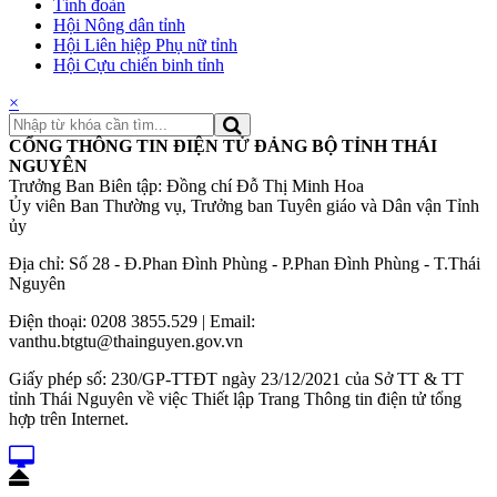
Tỉnh đoàn
Hội Nông dân tỉnh
Hội Liên hiệp Phụ nữ tỉnh
Hội Cựu chiến binh tỉnh
×
CỔNG THÔNG TIN ĐIỆN TỬ ĐẢNG BỘ TỈNH THÁI
NGUYÊN
Trưởng Ban Biên tập: Đồng chí Đỗ Thị Minh Hoa
Ủy viên Ban Thường vụ, Trưởng ban Tuyên giáo và Dân vận Tỉnh
ủy
Địa chỉ: Số 28 - Đ.Phan Đình Phùng - P.Phan Đình Phùng - T.Thái
Nguyên
Điện thoại: 0208 3855.529 | Email:
vanthu.btgtu@thainguyen.gov.vn
Giấy phép số: 230/GP-TTĐT ngày 23/12/2021 của Sở TT & TT
tỉnh Thái Nguyên về việc Thiết lập Trang Thông tin điện tử tổng
hợp trên Internet.