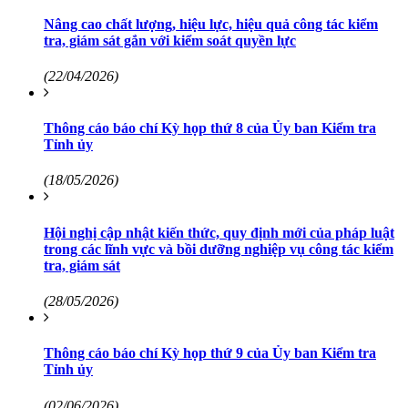
Nâng cao chất lượng, hiệu lực, hiệu quả công tác kiểm
tra, giám sát gắn với kiểm soát quyền lực
(22/04/2026)
Thông cáo báo chí Kỳ họp thứ 8 của Ủy ban Kiểm tra
Tỉnh ủy
(18/05/2026)
Hội nghị cập nhật kiến thức, quy định mới của pháp luật
trong các lĩnh vực và bồi dưỡng nghiệp vụ công tác kiểm
tra, giám sát
(28/05/2026)
Thông cáo báo chí Kỳ họp thứ 9 của Ủy ban Kiểm tra
Tỉnh ủy
(02/06/2026)