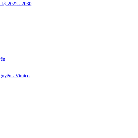
 kỳ 2025 - 2030
yên
n
guyên - Vimico