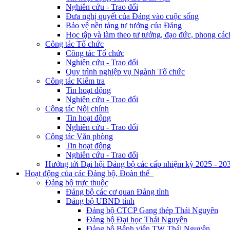
Nghiên cứu - Trao đổi
Đưa nghị quyết của Đảng vào cuộc sống
Bảo vệ nền tảng tư tưởng của Đảng
Học tập và làm theo tư tưởng, đạo đức, phong cá
Công tác Tổ chức
Công tác Tổ chức
Nghiên cứu - Trao đổi
Quy trình nghiệp vụ Ngành Tổ chức
Công tác Kiểm tra
Tin hoạt động
Nghiên cứu - Trao đổi
Công tác Nội chính
Tin hoạt động
Nghiên cứu - Trao đổi
Công tác Văn phòng
Tin hoạt động
Nghiên cứu - Trao đổi
Hướng tới Đại hội Đảng bộ các cấp nhiệm kỳ 2025 - 20
Hoạt động của các Đảng bộ, Đoàn thể
Đảng bộ trực thuộc
Đảng bộ các cơ quan Đảng tỉnh
Đảng bộ UBND tỉnh
Đảng bộ CTCP Gang thép Thái Nguyên
Đảng bộ Đại học Thái Nguyên
Đảng bộ Bệnh viện TW Thái Nguyên