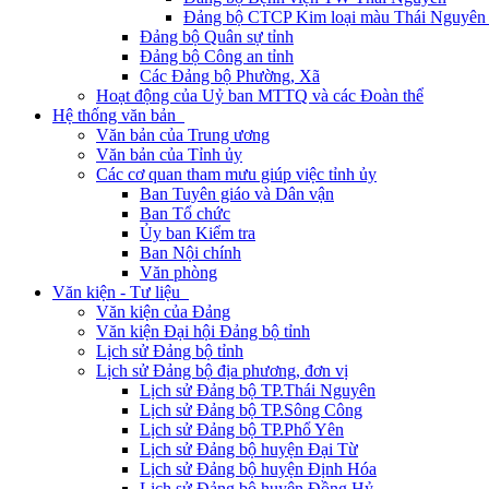
Đảng bộ CTCP Kim loại màu Thái Nguyên 
Đảng bộ Quân sự tỉnh
Đảng bộ Công an tỉnh
Các Đảng bộ Phường, Xã
Hoạt động của Uỷ ban MTTQ và các Đoàn thể
Hệ thống văn bản
Văn bản của Trung ương
Văn bản của Tỉnh ủy
Các cơ quan tham mưu giúp việc tỉnh ủy
Ban Tuyên giáo và Dân vận
Ban Tổ chức
Ủy ban Kiểm tra
Ban Nội chính
Văn phòng
Văn kiện - Tư liệu
Văn kiện của Đảng
Văn kiện Đại hội Đảng bộ tỉnh
Lịch sử Đảng bộ tỉnh
Lịch sử Đảng bộ địa phương, đơn vị
Lịch sử Đảng bộ TP.Thái Nguyên
Lịch sử Đảng bộ TP.Sông Công
Lịch sử Đảng bộ TP.Phổ Yên
Lịch sử Đảng bộ huyện Đại Từ
Lịch sử Đảng bộ huyện Định Hóa
Lịch sử Đảng bộ huyện Đồng Hỷ