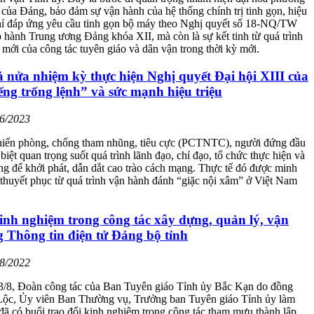
 của Đảng, bảo đảm sự vận hành của hệ thống chính trị tinh gọn, hiệu
hỉ đáp ứng yêu cầu tinh gọn bộ máy theo Nghị quyết số 18-NQ/TW
hành Trung ương Đảng khóa XII, mà còn là sự kết tinh từ quá trình
i mới của công tác tuyên giáo và dân vận trong thời kỳ mới.
nửa nhiệm kỳ thực hiện Nghị quyết Đại hội XIII của
ng trống lệnh” và sức mạnh hiệu triệu
06/2023
hiến phòng, chống tham nhũng, tiêu cực (PCTNTC), người đứng đầu
 biệt quan trọng suốt quá trình lãnh đạo, chỉ đạo, tổ chức thực hiện và
g để khởi phát, dẫn dắt cao trào cách mạng. Thực tế đó được minh
 thuyết phục từ quá trình vận hành đánh “giặc nội xâm” ở Việt Nam
inh nghiệm trong công tác xây dựng, quản lý, vận
 Thông tin điện tử Đảng bộ tỉnh
08/2022
3/8, Đoàn công tác của Ban Tuyên giáo Tỉnh ủy Bắc Kạn do đồng
 Lộc, Ủy viên Ban Thường vụ, Trưởng ban Tuyên giáo Tỉnh ủy làm
ã có buổi trao đổi kinh nghiệm trong công tác tham mưu thành lập