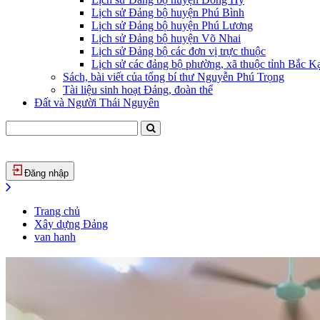
Lịch sử Đảng bộ huyện Phú Bình
Lịch sử Đảng bộ huyện Phú Lương
Lịch sử Đảng bộ huyện Võ Nhai
Lịch sử Đảng bộ các đơn vị trực thuộc
Lịch sử các đảng bộ phường, xã thuộc tỉnh Bắc Kạ
Sách, bài viết của tổng bí thư Nguyễn Phú Trọng
Tài liệu sinh hoạt Đảng, đoàn thể
Đất và Người Thái Nguyên
Đăng nhập
Trang chủ
Xây dựng Đảng
van hanh