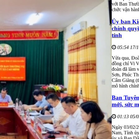
với Ban Thườn
chức vận hàn
Ủy ban Ki
chính quyề
tỉnh
05:54 17/
Vừa qua, Đoà
đồng chí Vi 
đoàn đã làm 
Sơn, Phúc Th
Cẩm Giàng (t
mô hình chín
Ban Tuyên
mới, sức 
01:13 05/
Ngày 03/02/2
Nam, Tỉnh ủy
ủy và Ban Dâ