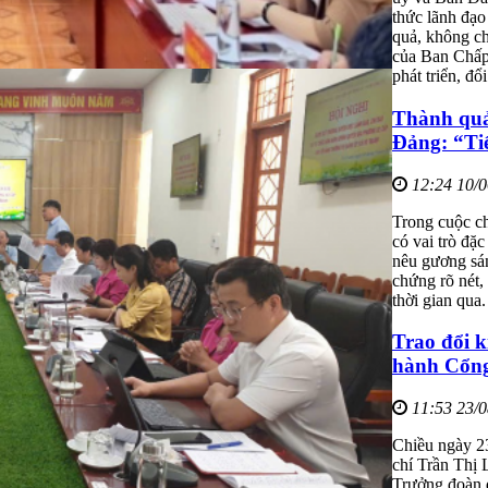
thức lãnh đạo
quả, không c
của Ban Chấp 
phát triển, đổ
Thành quả 
Đảng: “Tiế
12:24 10/
Trong cuộc c
có vai trò đặc
nêu gương sán
chứng rõ nét,
thời gian qua.
Trao đổi k
hành Cổng
11:53 23/
Chiều ngày 2
chí Trần Thị
Trưởng đoàn đ