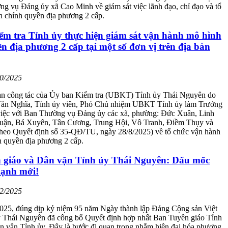
g vụ Đảng ủy xã Cao Minh về giám sát việc lãnh đạo, chỉ đạo và tổ
h chính quyền địa phương 2 cấp.
ểm tra Tỉnh ủy thực hiện giám sát vận hành mô hình
n địa phương 2 cấp tại một số đơn vị trên địa bàn
10/2025
n công tác của Ủy ban Kiểm tra (UBKT) Tỉnh ủy Thái Nguyên do
Văn Nghĩa, Tỉnh ủy viên, Phó Chủ nhiệm UBKT Tỉnh ủy làm Trưởng
việc với Ban Thường vụ Đảng ủy các xã, phường: Đức Xuân, Linh
uận, Bá Xuyên, Tân Cương, Trung Hội, Vô Tranh, Điềm Thụy và
heo Quyết định số 35-QĐ/TU, ngày 28/8/2025) về tổ chức vận hành
h quyền địa phương 2 cấp.
 giáo và Dân vận Tỉnh ủy Thái Nguyên: Dấu mốc
mạnh mới!
02/2025
025, đúng dịp kỷ niệm 95 năm Ngày thành lập Đảng Cộng sản Việt
 Thái Nguyên đã công bố Quyết định hợp nhất Ban Tuyên giáo Tỉnh
n vận Tỉnh ủy. Đây là bước đi quan trọng nhằm hiện đại hóa phương