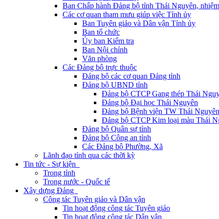
Ban Chấp hành Đảng bộ tỉnh Thái Nguyên, nhiệm
Các cơ quan tham mưu giúp việc Tỉnh ủy
Ban Tuyên giáo và Dân vận Tỉnh ủy
Ban tổ chức
Ủy ban Kiểm tra
Ban Nội chính
Văn phòng
Các Đảng bộ trực thuộc
Đảng bộ các cơ quan Đảng tỉnh
Đảng bộ UBND tỉnh
Đảng bộ CTCP Gang thép Thái Ngu
Đảng bộ Đại học Thái Nguyên
Đảng bộ Bệnh viện TW Thái Nguyê
Đảng bộ CTCP Kim loại màu Thái N
Đảng bộ Quân sự tỉnh
Đảng bộ Công an tỉnh
Các Đảng bộ Phường, Xã
Lãnh đạo tỉnh qua các thời kỳ
Tin tức - Sự kiện
Trong tỉnh
Trong nước - Quốc tế
Xây dựng Đảng
Công tác Tuyên giáo và Dân vận
Tin hoạt động công tác Tuyên giáo
Tin hoạt động công tác Dân vận