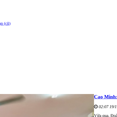
n (cũ)
Cao Minh: 
02:07 19/
Vừa qua, Đoà