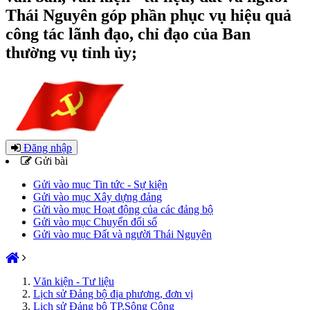
Thái Nguyên góp phần phục vụ hiệu quả
công tác lãnh đạo, chỉ đạo của Ban
thường vụ tỉnh ủy;
Đăng nhập
Gửi bài
Gửi vào mục Tin tức - Sự kiện
Gửi vào mục Xây dựng đảng
Gửi vào mục Hoạt động của các đảng bộ
Gửi vào mục Chuyển đổi số
Gửi vào mục Đất và người Thái Nguyên
Văn kiện - Tư liệu
Lịch sử Đảng bộ địa phương, đơn vị
Lịch sử Đảng bộ TP.Sông Công