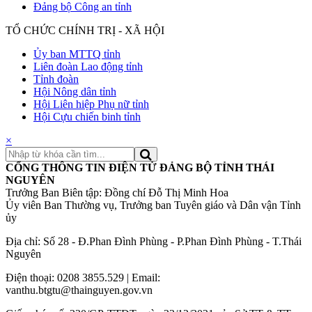
Đảng bộ Công an tỉnh
TỔ CHỨC CHÍNH TRỊ - XÃ HỘI
Ủy ban MTTQ tỉnh
Liên đoàn Lao động tỉnh
Tỉnh đoàn
Hội Nông dân tỉnh
Hội Liên hiệp Phụ nữ tỉnh
Hội Cựu chiến binh tỉnh
×
CỔNG THÔNG TIN ĐIỆN TỬ ĐẢNG BỘ TỈNH THÁI
NGUYÊN
Trưởng Ban Biên tập: Đồng chí Đỗ Thị Minh Hoa
Ủy viên Ban Thường vụ, Trưởng ban Tuyên giáo và Dân vận Tỉnh
ủy
Địa chỉ: Số 28 - Đ.Phan Đình Phùng - P.Phan Đình Phùng - T.Thái
Nguyên
Điện thoại: 0208 3855.529 | Email:
vanthu.btgtu@thainguyen.gov.vn