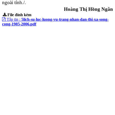
ngoài tỉnh./.
Hoàng Thị Hồng Ngân
File đính kèm
Tập tin :
5lich-su-luc-luong-vu-trang-nhan-dan-thi-xa-song-
cong-1985-2006.pdf