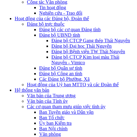
Công tác Văn phòng
Tin hoạt động
Nghiên cứu - Trao đổi
Hoạt động của các Đảng bộ, Đoàn thể
Đảng bộ trực thuộc
Đảng bộ các cơ quan Đảng tỉnh
Đảng bộ UBND tỉnh
Đảng bộ CTCP Gang thép Thái Nguyên
Đảng bộ Đại học Thái Nguyên
Đảng bộ Bệnh viện TW Thái Nguyên
Đảng bộ CTCP Kim loại màu Thái
Nguyên - Vimico
Đảng bộ Quân sự tỉnh
Đảng bộ Công an tỉnh
Các Đảng bộ Phường, Xã
Hoạt động của Uỷ ban MTTQ và các Đoàn thể
Hệ thống văn bản
Văn bản của Trung ương
Văn bản của Tỉnh ủy
Các cơ quan tham mưu giúp việc tỉnh ủy
Ban Tuyên giáo và Dân vận
Ban Tổ chức
Ủy ban Kiểm tra
Ban Nội chính
Văn phòng