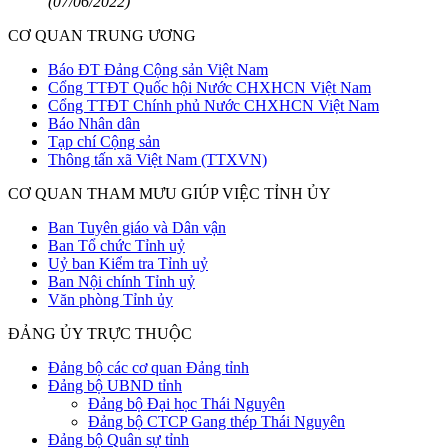
(07/06/2022)
CƠ QUAN TRUNG ƯƠNG
Báo ĐT Đảng Cộng sản Việt Nam
Cổng TTĐT Quốc hội Nước CHXHCN Việt Nam
Cổng TTĐT Chính phủ Nước CHXHCN Việt Nam
Báo Nhân dân
Tạp chí Cộng sản
Thông tấn xã Việt Nam (TTXVN)
CƠ QUAN THAM MƯU GIÚP VIỆC TỈNH ỦY
Ban Tuyên giáo và Dân vận
Ban Tổ chức Tỉnh uỷ
Uỷ ban Kiểm tra Tỉnh uỷ
Ban Nội chính Tỉnh uỷ
Văn phòng Tỉnh ủy
ĐẢNG ỦY TRỰC THUỘC
Đảng bộ các cơ quan Đảng tỉnh
Đảng bộ UBND tỉnh
Đảng bộ Đại học Thái Nguyên
Đảng bộ CTCP Gang thép Thái Nguyên
Đảng bộ Quân sự tỉnh