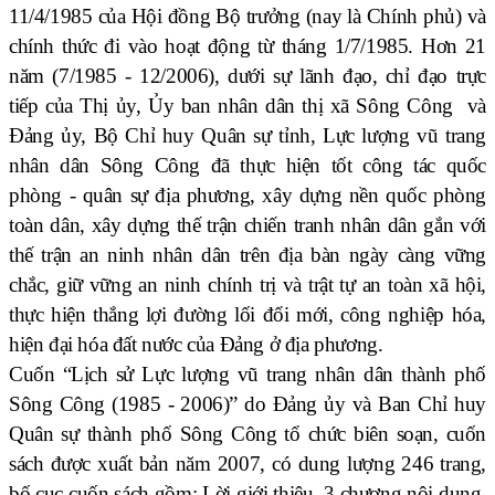
11/4/1985 của Hội đồng Bộ trưởng (nay là Chính phủ) và
chính thức
đi vào hoạt động từ tháng 1/7/1985. Hơn 21
năm (7/1985 - 12/2006), dưới sự lãnh đạo, chỉ đạo trực
tiếp của Thị ủy, Ủy ban nhân dân thị xã Sông Công và
Đảng ủy, Bộ Chỉ huy Quân sự tỉnh, Lực lượng vũ trang
nhân dân Sông Công đã thực hiện tốt công tác quốc
phòng - quân sự địa phương, xây dựng nền quốc phòng
toàn dân, xây dựng thế trận chiến tranh nhân dân gắn với
thế trận an ninh nhân dân trên địa bàn ngày càng vững
chắc, giữ vững an ninh chính trị và trật tự an toàn xã hội,
thực hiện thắng lợi đường lối đổi mới, công nghiệp hóa,
hiện đại hóa đất nước của Đảng ở địa phương.
Cuốn “Lịch sử Lực lượng vũ trang nhân dân thành phố
Sông Công (1985 - 2006)” do Đảng ủy và Ban Chỉ huy
Quân sự thành phố Sông Công tổ chức biên soạn, cuốn
sách được xuất bản năm 2007, có dung lượng 246 trang,
bố cục cuốn sách gồm: Lời giới thiệu, 3 chương nội dung,