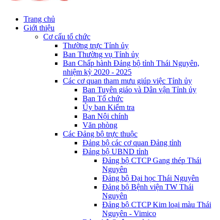
Trang chủ
Giới thiệu
Cơ cấu tổ chức
Thường trực Tỉnh ủy
Ban Thường vụ Tỉnh ủy
Ban Chấp hành Đảng bộ tỉnh Thái Nguyên,
nhiệm kỳ 2020 - 2025
Các cơ quan tham mưu giúp việc Tỉnh ủy
Ban Tuyên giáo và Dân vận Tỉnh ủy
Ban Tổ chức
Ủy ban Kiểm tra
Ban Nội chính
Văn phòng
Các Đảng bộ trực thuộc
Đảng bộ các cơ quan Đảng tỉnh
Đảng bộ UBND tỉnh
Đảng bộ CTCP Gang thép Thái
Nguyên
Đảng bộ Đại học Thái Nguyên
Đảng bộ Bệnh viện TW Thái
Nguyên
Đảng bộ CTCP Kim loại màu Thái
Nguyên - Vimico