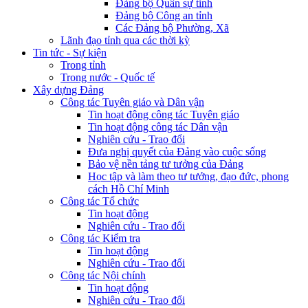
Đảng bộ Quân sự tỉnh
Đảng bộ Công an tỉnh
Các Đảng bộ Phường, Xã
Lãnh đạo tỉnh qua các thời kỳ
Tin tức - Sự kiện
Trong tỉnh
Trong nước - Quốc tế
Xây dựng Đảng
Công tác Tuyên giáo và Dân vận
Tin hoạt động công tác Tuyên giáo
Tin hoạt động công tác Dân vận
Nghiên cứu - Trao đổi
Đưa nghị quyết của Đảng vào cuộc sống
Bảo vệ nền tảng tư tưởng của Đảng
Học tập và làm theo tư tưởng, đạo đức, phong
cách Hồ Chí Minh
Công tác Tổ chức
Tin hoạt động
Nghiên cứu - Trao đổi
Công tác Kiểm tra
Tin hoạt động
Nghiên cứu - Trao đổi
Công tác Nội chính
Tin hoạt động
Nghiên cứu - Trao đổi