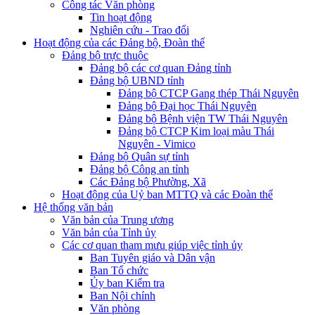
Công tác Văn phòng
Tin hoạt động
Nghiên cứu - Trao đổi
Hoạt động của các Đảng bộ, Đoàn thể
Đảng bộ trực thuộc
Đảng bộ các cơ quan Đảng tỉnh
Đảng bộ UBND tỉnh
Đảng bộ CTCP Gang thép Thái Nguyên
Đảng bộ Đại học Thái Nguyên
Đảng bộ Bệnh viện TW Thái Nguyên
Đảng bộ CTCP Kim loại màu Thái
Nguyên - Vimico
Đảng bộ Quân sự tỉnh
Đảng bộ Công an tỉnh
Các Đảng bộ Phường, Xã
Hoạt động của Uỷ ban MTTQ và các Đoàn thể
Hệ thống văn bản
Văn bản của Trung ương
Văn bản của Tỉnh ủy
Các cơ quan tham mưu giúp việc tỉnh ủy
Ban Tuyên giáo và Dân vận
Ban Tổ chức
Ủy ban Kiểm tra
Ban Nội chính
Văn phòng