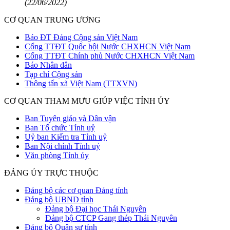
(22/06/2022)
CƠ QUAN TRUNG ƯƠNG
Báo ĐT Đảng Cộng sản Việt Nam
Cổng TTĐT Quốc hội Nước CHXHCN Việt Nam
Cổng TTĐT Chính phủ Nước CHXHCN Việt Nam
Báo Nhân dân
Tạp chí Cộng sản
Thông tấn xã Việt Nam (TTXVN)
CƠ QUAN THAM MƯU GIÚP VIỆC TỈNH ỦY
Ban Tuyên giáo và Dân vận
Ban Tổ chức Tỉnh uỷ
Uỷ ban Kiểm tra Tỉnh uỷ
Ban Nội chính Tỉnh uỷ
Văn phòng Tỉnh ủy
ĐẢNG ỦY TRỰC THUỘC
Đảng bộ các cơ quan Đảng tỉnh
Đảng bộ UBND tỉnh
Đảng bộ Đại học Thái Nguyên
Đảng bộ CTCP Gang thép Thái Nguyên
Đảng bộ Quân sự tỉnh