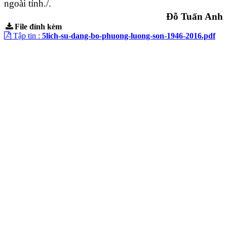
ngoài tỉnh./.
Đỗ Tuấn Anh
File đính kèm
Tập tin :
5lich-su-dang-bo-phuong-luong-son-1946-2016.pdf