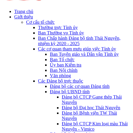
Trang chủ
Giới thiệu
Cơ cấu tổ chức
Thường trực Tỉnh ủy
Ban Thường vụ Tỉnh ủy
Ban Chấp hành Đảng bộ tỉnh Thái Nguyên,
nhiệm kỳ 2020 - 2025
Các cơ quan tham mưu giúp việc Tỉnh ủy
Ban Tuyên giáo và Dân vận Tỉnh ủy
Ban Tổ chức
Ủy ban Kiểm tra
Ban Nội chính
Văn phòng
Các Đảng bộ trực thuộc
Đảng bộ các cơ quan Đảng tỉnh
Đảng bộ UBND tỉnh
Đảng bộ CTCP Gang thép Thái
Nguyên
Đảng bộ Đại học Thái Nguyên
Đảng bộ Bệnh viện TW Thái
Nguyên
Đảng bộ CTCP Kim loại màu Thái
Nguyên - Vimico