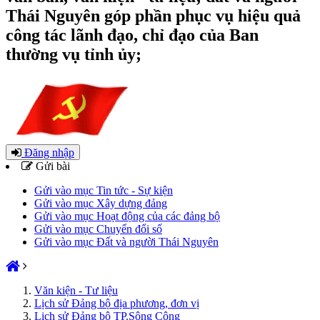
Thái Nguyên góp phần phục vụ hiệu quả
công tác lãnh đạo, chỉ đạo của Ban
thường vụ tỉnh ủy;
Đăng nhập
Gửi bài
Gửi vào mục Tin tức - Sự kiện
Gửi vào mục Xây dựng đảng
Gửi vào mục Hoạt động của các đảng bộ
Gửi vào mục Chuyển đổi số
Gửi vào mục Đất và người Thái Nguyên
Văn kiện - Tư liệu
Lịch sử Đảng bộ địa phương, đơn vị
Lịch sử Đảng bộ TP.Sông Công