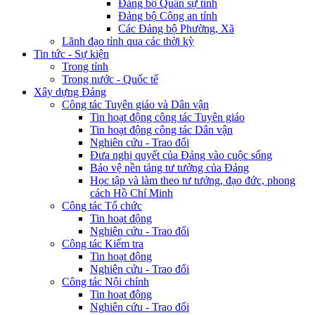
Đảng bộ Quân sự tỉnh
Đảng bộ Công an tỉnh
Các Đảng bộ Phường, Xã
Lãnh đạo tỉnh qua các thời kỳ
Tin tức - Sự kiện
Trong tỉnh
Trong nước - Quốc tế
Xây dựng Đảng
Công tác Tuyên giáo và Dân vận
Tin hoạt động công tác Tuyên giáo
Tin hoạt động công tác Dân vận
Nghiên cứu - Trao đổi
Đưa nghị quyết của Đảng vào cuộc sống
Bảo vệ nền tảng tư tưởng của Đảng
Học tập và làm theo tư tưởng, đạo đức, phong
cách Hồ Chí Minh
Công tác Tổ chức
Tin hoạt động
Nghiên cứu - Trao đổi
Công tác Kiểm tra
Tin hoạt động
Nghiên cứu - Trao đổi
Công tác Nội chính
Tin hoạt động
Nghiên cứu - Trao đổi