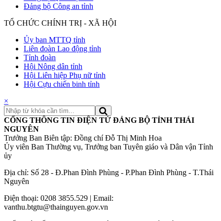
Đảng bộ Công an tỉnh
TỔ CHỨC CHÍNH TRỊ - XÃ HỘI
Ủy ban MTTQ tỉnh
Liên đoàn Lao động tỉnh
Tỉnh đoàn
Hội Nông dân tỉnh
Hội Liên hiệp Phụ nữ tỉnh
Hội Cựu chiến binh tỉnh
×
CỔNG THÔNG TIN ĐIỆN TỬ ĐẢNG BỘ TỈNH THÁI
NGUYÊN
Trưởng Ban Biên tập: Đồng chí Đỗ Thị Minh Hoa
Ủy viên Ban Thường vụ, Trưởng ban Tuyên giáo và Dân vận Tỉnh
ủy
Địa chỉ: Số 28 - Đ.Phan Đình Phùng - P.Phan Đình Phùng - T.Thái
Nguyên
Điện thoại: 0208 3855.529 | Email:
vanthu.btgtu@thainguyen.gov.vn