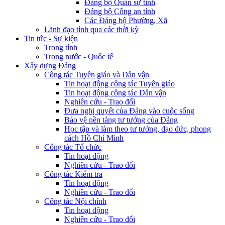
Đảng bộ Quân sự tỉnh
Đảng bộ Công an tỉnh
Các Đảng bộ Phường, Xã
Lãnh đạo tỉnh qua các thời kỳ
Tin tức - Sự kiện
Trong tỉnh
Trong nước - Quốc tế
Xây dựng Đảng
Công tác Tuyên giáo và Dân vận
Tin hoạt động công tác Tuyên giáo
Tin hoạt động công tác Dân vận
Nghiên cứu - Trao đổi
Đưa nghị quyết của Đảng vào cuộc sống
Bảo vệ nền tảng tư tưởng của Đảng
Học tập và làm theo tư tưởng, đạo đức, phong
cách Hồ Chí Minh
Công tác Tổ chức
Tin hoạt động
Nghiên cứu - Trao đổi
Công tác Kiểm tra
Tin hoạt động
Nghiên cứu - Trao đổi
Công tác Nội chính
Tin hoạt động
Nghiên cứu - Trao đổi