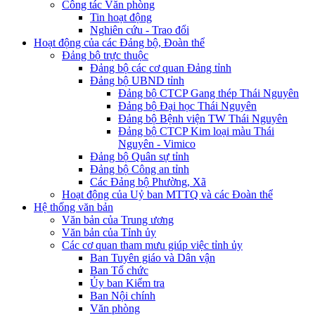
Công tác Văn phòng
Tin hoạt động
Nghiên cứu - Trao đổi
Hoạt động của các Đảng bộ, Đoàn thể
Đảng bộ trực thuộc
Đảng bộ các cơ quan Đảng tỉnh
Đảng bộ UBND tỉnh
Đảng bộ CTCP Gang thép Thái Nguyên
Đảng bộ Đại học Thái Nguyên
Đảng bộ Bệnh viện TW Thái Nguyên
Đảng bộ CTCP Kim loại màu Thái
Nguyên - Vimico
Đảng bộ Quân sự tỉnh
Đảng bộ Công an tỉnh
Các Đảng bộ Phường, Xã
Hoạt động của Uỷ ban MTTQ và các Đoàn thể
Hệ thống văn bản
Văn bản của Trung ương
Văn bản của Tỉnh ủy
Các cơ quan tham mưu giúp việc tỉnh ủy
Ban Tuyên giáo và Dân vận
Ban Tổ chức
Ủy ban Kiểm tra
Ban Nội chính
Văn phòng