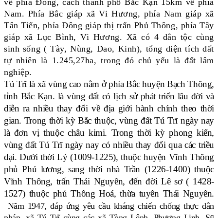
về phía Đông, cách thành phố Bắc Kạn 15km về phía
Nam. Phía Bắc giáp xã Vi Hương, phía Nam giáp xã
Tân Tiến, phía Đông giáp thị trấn Phủ Thông, phía Tây
giáp xã Lục Bình, Vi Hương. Xã có 4 dân tộc cùng
sinh sống ( Tày, Nùng, Dao, Kinh), tổng diện tích đất
tự nhiên là 1.245,27ha, trong đó chủ yếu là đất lâm
nghiệp.
Tú Trĩ là xã vùng cao nằm ở phía Bắc huyện Bạch Thông,
tỉnh Bắc Kạn. là vùng đất có lịch sử phát triển lâu đời và
diễn ra nhiều thay đổi về địa giới hành chính theo thời
gian. Trong thời kỳ Bắc thuộc, vùng đất Tú Trĩ ngày nay
là đơn vị thuộc châu kimi. Trong thời kỳ phong kiến,
vùng đất Tú Trĩ ngày nay có nhiều thay đổi qua các triều
đại. Dưới thời Lý (1009-1225), thuộc huyện Vĩnh Thông
phủ Phú lương, sang thời nhà Trần (1226-1400) thuộc
Vĩnh Thông, trấn Thái Nguyên, đến đời Lê sơ ( 1428-
1527) thuộc phủ Thông Hoá, thừa tuyên Thái Nguyên.
Năm 1947, đáp ứng yêu cầu kháng chiến chống thực dân
pháp, xã Tú Trĩ cùng các xã Tòng Lệnh, Phương Linh, Sỹ