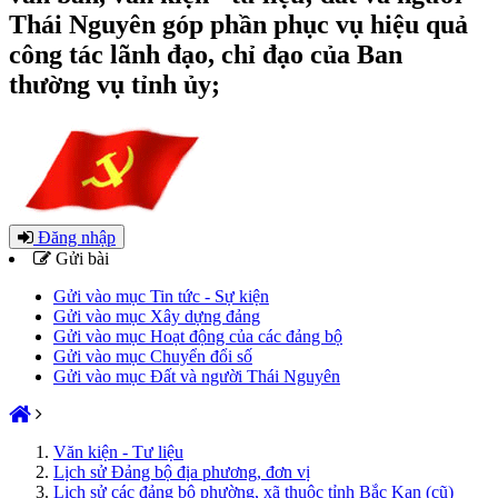
Thái Nguyên góp phần phục vụ hiệu quả
công tác lãnh đạo, chỉ đạo của Ban
thường vụ tỉnh ủy;
Đăng nhập
Gửi bài
Gửi vào mục Tin tức - Sự kiện
Gửi vào mục Xây dựng đảng
Gửi vào mục Hoạt động của các đảng bộ
Gửi vào mục Chuyển đổi số
Gửi vào mục Đất và người Thái Nguyên
Văn kiện - Tư liệu
Lịch sử Đảng bộ địa phương, đơn vị
Lịch sử các đảng bộ phường, xã thuộc tỉnh Bắc Kạn (cũ)