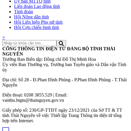
Ủy ban MTTQ tỉnh
Liên đoàn Lao động tỉnh
Tỉnh đoàn
Hội Nông dân tỉnh
Hội Liên hiệp Phụ nữ tỉnh
Hội Cựu chiến binh tỉnh
×
CỔNG THÔNG TIN ĐIỆN TỬ ĐẢNG BỘ TỈNH THÁI
NGUYÊN
Trưởng Ban Biên tập: Đồng chí Đỗ Thị Minh Hoa
Ủy viên Ban Thường vụ, Trưởng ban Tuyên giáo và Dân vận Tỉnh
ủy
Địa chỉ: Số 28 - Đ.Phan Đình Phùng - P.Phan Đình Phùng - T.Thái
Nguyên
Điện thoại: 0208 3855.529 | Email:
vanthu.btgtu@thainguyen.gov.vn
Giấy phép số: 230/GP-TTĐT ngày 23/12/2021 của Sở TT & TT
tỉnh Thái Nguyên về việc Thiết lập Trang Thông tin điện tử tổng
hợp trên Internet.