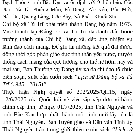
Bạch Thông, tỉnh Bắc Kạn và ổn định với 9 thôn bản: Cốc
Nao, Nà Tà, Phiêng Mòn, Pò Đeng, Pác Kéo, Bản Mới,
Nà Lầu, Quang Làng, Cốc Bây, Nà Phát, Khuổi Sla.
Chi bộ xã Tú Trĩ phát triển thành Đảng bộ năm 1975.
Việc thành lập Đảng bộ xã Tú Trĩ đã đánh dấu bước
trưởng thành của Chi bộ Đảng xã, đáp ứng nhiệm vụ
lãnh đạo cách mạng.
Để ghi lại những kết quả đạt được,
đồng thời góp phần giáo dục tinh thần yêu nước, truyền
thống cách mạng của quê hương cho thế hệ hôm nay và
mai sau, Ban Thường vụ Đảng ủy xã đã chỉ đạo tổ chức
biên soạn, xuất bản cuốn sách
“Lịch sử Đảng bộ xã
Tú
Trĩ
(1945 - 2015)”.
Thực hiện Nghị quyết số 202/2025/QH15, ngày
12/6/2025 của Quốc hội về việc sắp xếp đơn vị hành
chính cấp tỉnh, từ ngày 01/7/2025, tỉnh Thái Nguyên và
tỉnh Bắc Kạn hợp nhất thành một tỉnh mới lấy tên là
tỉnh Thái Nguyên. Ban Tuyên giáo và Dân vận Tỉnh ủy
Thái Nguyên trân trọng giới thiệu cuốn sách
“Lịch sử