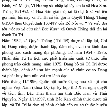
Bình, Vũ Muộn, Vi Hương sát nhập lại lấy tên là xã Hoa Sơn.
Tháng 10/1952, xã Hoa Sơn giải thể, tái lập lại 6 xã với tên
gọi mới, lúc này xã Tú Trĩ có tên gọi là Quyết Thắng. Tháng
6/1964 theo Quyết định 150-NV của Bộ Nội vụ
“ Về việc đổi
tên một số xã của tỉnh Bắc Kạn”
xã Quyết Thắng đổi tên lại
thành Tú Trĩ.
Năm 1952, xã Quyết Thắng ( Tú Trĩ) được tái lập lại, Chi
bộ Đảng cũng được thành lập, đảm nhận vai trò lãnh đạo
phong trào cách mạng địa phương. Từ năm 1954 - 1975,
Nhân dân Tú Trĩ tích cực phát triển sản xuất, từ thực tiễn
phong trào cách mạng, năm 1975, Đảng bộ xã Tú Trĩ được
thành lập, đánh dấu sự lớn mạnh của tổ chức cơ sở Đảng
và phát huy hơn nữa vai trò lãnh đạo.
Đến tháng 11/1996, Quốc hội nước Cộng hoà xã hội chủ
nghĩa Việt Nam (khoá IX) tại kỳ họp thứ X ra nghị quyết
về tách tỉnh Bắc Thái thành hai tỉnh Bắc Kạn và Thái
Nguyên. Ngày 1/1/1997, tỉnh Bắc Kạn chính thức được tái
lập, xã Tú Trĩ là đơn vị hành chính cấp cơ sở thuộc huyện