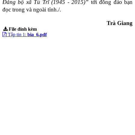
Đảng bộ xã
Tú Trĩ
(1945 - 2015)”
tới đông đảo bạn
đọc trong và ngoài tỉnh./.
Trà Giang
File đính kèm
Tập tin 1:
bia_6.pdf