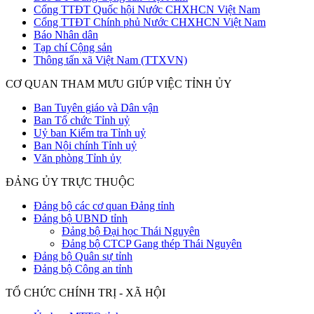
Cổng TTĐT Quốc hội Nước CHXHCN Việt Nam
Cổng TTĐT Chính phủ Nước CHXHCN Việt Nam
Báo Nhân dân
Tạp chí Cộng sản
Thông tấn xã Việt Nam (TTXVN)
CƠ QUAN THAM MƯU GIÚP VIỆC TỈNH ỦY
Ban Tuyên giáo và Dân vận
Ban Tổ chức Tỉnh uỷ
Uỷ ban Kiểm tra Tỉnh uỷ
Ban Nội chính Tỉnh uỷ
Văn phòng Tỉnh ủy
ĐẢNG ỦY TRỰC THUỘC
Đảng bộ các cơ quan Đảng tỉnh
Đảng bộ UBND tỉnh
Đảng bộ Đại học Thái Nguyên
Đảng bộ CTCP Gang thép Thái Nguyên
Đảng bộ Quân sự tỉnh
Đảng bộ Công an tỉnh
TỔ CHỨC CHÍNH TRỊ - XÃ HỘI