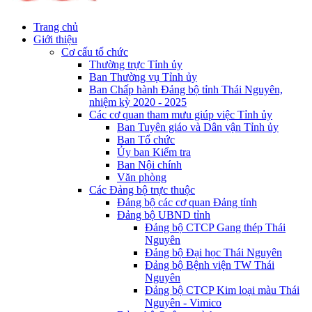
Trang chủ
Giới thiệu
Cơ cấu tổ chức
Thường trực Tỉnh ủy
Ban Thường vụ Tỉnh ủy
Ban Chấp hành Đảng bộ tỉnh Thái Nguyên,
nhiệm kỳ 2020 - 2025
Các cơ quan tham mưu giúp việc Tỉnh ủy
Ban Tuyên giáo và Dân vận Tỉnh ủy
Ban Tổ chức
Ủy ban Kiểm tra
Ban Nội chính
Văn phòng
Các Đảng bộ trực thuộc
Đảng bộ các cơ quan Đảng tỉnh
Đảng bộ UBND tỉnh
Đảng bộ CTCP Gang thép Thái
Nguyên
Đảng bộ Đại học Thái Nguyên
Đảng bộ Bệnh viện TW Thái
Nguyên
Đảng bộ CTCP Kim loại màu Thái
Nguyên - Vimico