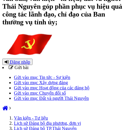
Thái Nguyên góp phần phục vụ hiệu quả
công tác lãnh đạo, chỉ đạo của Ban
thường vụ tỉnh ủy;
Đăng nhập
Gửi bài
Gửi vào mục Tin tức - Sự kiện
Gửi vào mục Xây dựng đảng
Gửi vào mục Hoạt động của các đảng bộ
Gửi vào mục Chuyển đổi số
Gửi vào mục Đất và người Thái Nguyên
Văn kiện - Tư liệu
Lịch sử Đảng bộ địa phương, đơn vị
Lịch sử Đảng bộ TP.Thái Nguyên