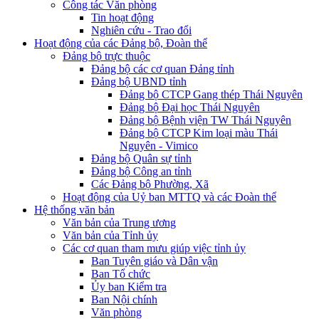
Công tác Văn phòng
Tin hoạt động
Nghiên cứu - Trao đổi
Hoạt động của các Đảng bộ, Đoàn thể
Đảng bộ trực thuộc
Đảng bộ các cơ quan Đảng tỉnh
Đảng bộ UBND tỉnh
Đảng bộ CTCP Gang thép Thái Nguyên
Đảng bộ Đại học Thái Nguyên
Đảng bộ Bệnh viện TW Thái Nguyên
Đảng bộ CTCP Kim loại màu Thái
Nguyên - Vimico
Đảng bộ Quân sự tỉnh
Đảng bộ Công an tỉnh
Các Đảng bộ Phường, Xã
Hoạt động của Uỷ ban MTTQ và các Đoàn thể
Hệ thống văn bản
Văn bản của Trung ương
Văn bản của Tỉnh ủy
Các cơ quan tham mưu giúp việc tỉnh ủy
Ban Tuyên giáo và Dân vận
Ban Tổ chức
Ủy ban Kiểm tra
Ban Nội chính
Văn phòng