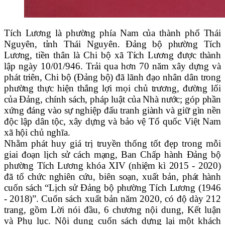
Tích Lương là phường phía Nam của thành phố Thái
Nguyên, tỉnh Thái Nguyên. Đảng bộ phường Tích
Lương, tiền thân là Chi bộ xã Tích Lương được thành
lập ngày 10/01/946. Trải qua hơn 70 năm xây dựng và
phát triên, Chi bộ (Đảng bộ) đã lãnh đạo nhân dân trong
phường thực hiện thắng lợi mọi chủ trương, đường lối
của Đảng, chính sách, pháp luật của Nhà nước; góp phần
xứng đáng vào sự nghiệp đấu tranh giành và giữ gìn nền
độc lập dân tộc, xây dựng và bảo vệ Tổ quốc Việt Nam
xã hội chủ nghĩa.
Nhằm phát huy giá trị truyền thống tốt đẹp trong mỗi
giai đoạn lịch sử cách mạng, Ban Chấp hành Đảng bộ
phường Tích Lương khóa XIV (nhiệm kì 2015 - 2020)
đã tổ chức nghiên cứu, biên soạn, xuất bản, phát hành
cuốn sách “Lịch sử Đảng bộ phường Tích Lương (1946
- 2018)”.
Cuốn sách xuất bản năm 2020, có độ dày 212
trang, gồm Lời nói đầu, 6 chương nội dung, Kết luận
và Phụ lục. Nội dung cuốn sách dựng lại một khách