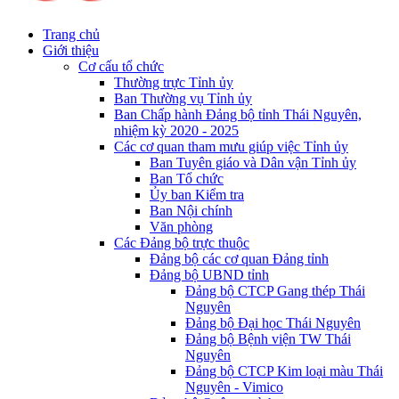
Trang chủ
Giới thiệu
Cơ cấu tổ chức
Thường trực Tỉnh ủy
Ban Thường vụ Tỉnh ủy
Ban Chấp hành Đảng bộ tỉnh Thái Nguyên,
nhiệm kỳ 2020 - 2025
Các cơ quan tham mưu giúp việc Tỉnh ủy
Ban Tuyên giáo và Dân vận Tỉnh ủy
Ban Tổ chức
Ủy ban Kiểm tra
Ban Nội chính
Văn phòng
Các Đảng bộ trực thuộc
Đảng bộ các cơ quan Đảng tỉnh
Đảng bộ UBND tỉnh
Đảng bộ CTCP Gang thép Thái
Nguyên
Đảng bộ Đại học Thái Nguyên
Đảng bộ Bệnh viện TW Thái
Nguyên
Đảng bộ CTCP Kim loại màu Thái
Nguyên - Vimico