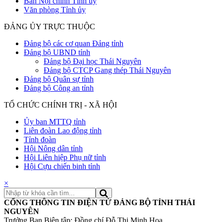
Ban Nội chính Tỉnh uỷ
Văn phòng Tỉnh ủy
ĐẢNG ỦY TRỰC THUỘC
Đảng bộ các cơ quan Đảng tỉnh
Đảng bộ UBND tỉnh
Đảng bộ Đại học Thái Nguyên
Đảng bộ CTCP Gang thép Thái Nguyên
Đảng bộ Quân sự tỉnh
Đảng bộ Công an tỉnh
TỔ CHỨC CHÍNH TRỊ - XÃ HỘI
Ủy ban MTTQ tỉnh
Liên đoàn Lao động tỉnh
Tỉnh đoàn
Hội Nông dân tỉnh
Hội Liên hiệp Phụ nữ tỉnh
Hội Cựu chiến binh tỉnh
×
CỔNG THÔNG TIN ĐIỆN TỬ ĐẢNG BỘ TỈNH THÁI
NGUYÊN
Trưởng Ban Biên tập: Đồng chí Đỗ Thị Minh Hoa