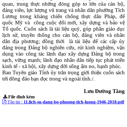
quan, trung thực những đóng góp to lớn của cán bộ,
đảng viên, lực lượng vũ trang và nhân dân phường Tích
Lương trong kháng chiến chống thực dân Pháp, đế
quốc Mỹ và công cuộc đổi mới, xây dựng và bảo vệ
Tổ quốc. Cuốn sách là tài liệu quý, góp phần giáo dục
lịch sử, truyền thống cho cán bộ, đảng viên và nhân
dân địa phương; đồng thời là tài liệu để các cấp ủy
đảng trong Đảng bộ nghiên cứu, rút kinh nghiệm, vận
dụng vào công tác lãnh đạo xây dựng Đảng bộ trong
sạch, vững mạnh; lãnh đạo nhân dân tiếp tục phát triển
kinh tế - xã hội, xây dựng đời sống ấm no, hạnh phúc.
Ban Tuyên giáo Tỉnh ủy trân trọng giới thiệu cuốn sách
tới đông đảo bạn đọc
trong và ngoài tỉnh./.
Lưu Đường Tăng
File đính kèm
Tập tin :
11.lich-su-dang-bo-phuong-tich-luong-1946-2018.pdf