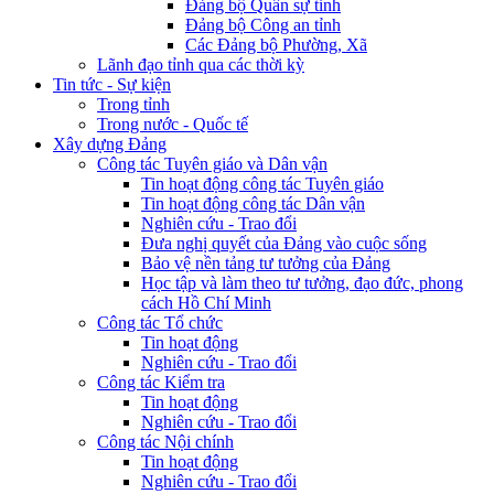
Đảng bộ Quân sự tỉnh
Đảng bộ Công an tỉnh
Các Đảng bộ Phường, Xã
Lãnh đạo tỉnh qua các thời kỳ
Tin tức - Sự kiện
Trong tỉnh
Trong nước - Quốc tế
Xây dựng Đảng
Công tác Tuyên giáo và Dân vận
Tin hoạt động công tác Tuyên giáo
Tin hoạt động công tác Dân vận
Nghiên cứu - Trao đổi
Đưa nghị quyết của Đảng vào cuộc sống
Bảo vệ nền tảng tư tưởng của Đảng
Học tập và làm theo tư tưởng, đạo đức, phong
cách Hồ Chí Minh
Công tác Tổ chức
Tin hoạt động
Nghiên cứu - Trao đổi
Công tác Kiểm tra
Tin hoạt động
Nghiên cứu - Trao đổi
Công tác Nội chính
Tin hoạt động
Nghiên cứu - Trao đổi