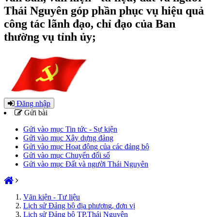
Thái Nguyên góp phần phục vụ hiệu quả
công tác lãnh đạo, chỉ đạo của Ban
thường vụ tỉnh ủy;
Đăng nhập
Gửi bài
Gửi vào mục Tin tức - Sự kiện
Gửi vào mục Xây dựng đảng
Gửi vào mục Hoạt động của các đảng bộ
Gửi vào mục Chuyển đổi số
Gửi vào mục Đất và người Thái Nguyên
Văn kiện - Tư liệu
Lịch sử Đảng bộ địa phương, đơn vị
Lịch sử Đảng bộ TP.Thái Nguyên