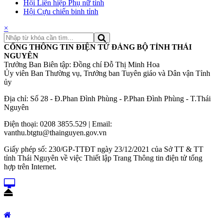
Hội Liên hiệp Phụ nữ tỉnh
Hội Cựu chiến binh tỉnh
×
CỔNG THÔNG TIN ĐIỆN TỬ ĐẢNG BỘ TỈNH THÁI
NGUYÊN
Trưởng Ban Biên tập: Đồng chí Đỗ Thị Minh Hoa
Ủy viên Ban Thường vụ, Trưởng ban Tuyên giáo và Dân vận Tỉnh
ủy
Địa chỉ: Số 28 - Đ.Phan Đình Phùng - P.Phan Đình Phùng - T.Thái
Nguyên
Điện thoại: 0208 3855.529 | Email:
vanthu.btgtu@thainguyen.gov.vn
Giấy phép số: 230/GP-TTĐT ngày 23/12/2021 của Sở TT & TT
tỉnh Thái Nguyên về việc Thiết lập Trang Thông tin điện tử tổng
hợp trên Internet.