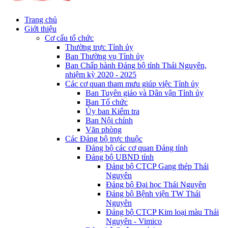
Trang chủ
Giới thiệu
Cơ cấu tổ chức
Thường trực Tỉnh ủy
Ban Thường vụ Tỉnh ủy
Ban Chấp hành Đảng bộ tỉnh Thái Nguyên,
nhiệm kỳ 2020 - 2025
Các cơ quan tham mưu giúp việc Tỉnh ủy
Ban Tuyên giáo và Dân vận Tỉnh ủy
Ban Tổ chức
Ủy ban Kiểm tra
Ban Nội chính
Văn phòng
Các Đảng bộ trực thuộc
Đảng bộ các cơ quan Đảng tỉnh
Đảng bộ UBND tỉnh
Đảng bộ CTCP Gang thép Thái
Nguyên
Đảng bộ Đại học Thái Nguyên
Đảng bộ Bệnh viện TW Thái
Nguyên
Đảng bộ CTCP Kim loại màu Thái
Nguyên - Vimico