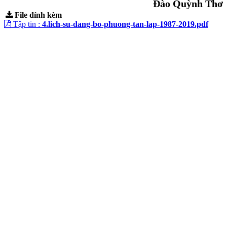
Đào Quỳnh Thơ
File đính kèm
Tập tin :
4.lich-su-dang-bo-phuong-tan-lap-1987-2019.pdf