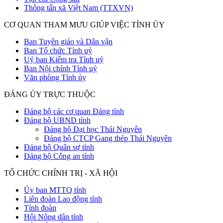
Thông tấn xã Việt Nam (TTXVN)
CƠ QUAN THAM MƯU GIÚP VIỆC TỈNH ỦY
Ban Tuyên giáo và Dân vận
Ban Tổ chức Tỉnh uỷ
Uỷ ban Kiểm tra Tỉnh uỷ
Ban Nội chính Tỉnh uỷ
Văn phòng Tỉnh ủy
ĐẢNG ỦY TRỰC THUỘC
Đảng bộ các cơ quan Đảng tỉnh
Đảng bộ UBND tỉnh
Đảng bộ Đại học Thái Nguyên
Đảng bộ CTCP Gang thép Thái Nguyên
Đảng bộ Quân sự tỉnh
Đảng bộ Công an tỉnh
TỔ CHỨC CHÍNH TRỊ - XÃ HỘI
Ủy ban MTTQ tỉnh
Liên đoàn Lao động tỉnh
Tỉnh đoàn
Hội Nông dân tỉnh