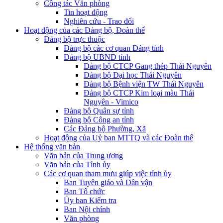
Công tác Văn phòng
Tin hoạt động
Nghiên cứu - Trao đổi
Hoạt động của các Đảng bộ, Đoàn thể
Đảng bộ trực thuộc
Đảng bộ các cơ quan Đảng tỉnh
Đảng bộ UBND tỉnh
Đảng bộ CTCP Gang thép Thái Nguyên
Đảng bộ Đại học Thái Nguyên
Đảng bộ Bệnh viện TW Thái Nguyên
Đảng bộ CTCP Kim loại màu Thái
Nguyên - Vimico
Đảng bộ Quân sự tỉnh
Đảng bộ Công an tỉnh
Các Đảng bộ Phường, Xã
Hoạt động của Uỷ ban MTTQ và các Đoàn thể
Hệ thống văn bản
Văn bản của Trung ương
Văn bản của Tỉnh ủy
Các cơ quan tham mưu giúp việc tỉnh ủy
Ban Tuyên giáo và Dân vận
Ban Tổ chức
Ủy ban Kiểm tra
Ban Nội chính
Văn phòng