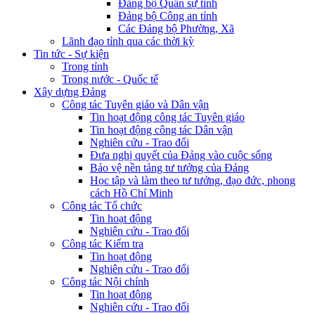
Đảng bộ Quân sự tỉnh
Đảng bộ Công an tỉnh
Các Đảng bộ Phường, Xã
Lãnh đạo tỉnh qua các thời kỳ
Tin tức - Sự kiện
Trong tỉnh
Trong nước - Quốc tế
Xây dựng Đảng
Công tác Tuyên giáo và Dân vận
Tin hoạt động công tác Tuyên giáo
Tin hoạt động công tác Dân vận
Nghiên cứu - Trao đổi
Đưa nghị quyết của Đảng vào cuộc sống
Bảo vệ nền tảng tư tưởng của Đảng
Học tập và làm theo tư tưởng, đạo đức, phong
cách Hồ Chí Minh
Công tác Tổ chức
Tin hoạt động
Nghiên cứu - Trao đổi
Công tác Kiểm tra
Tin hoạt động
Nghiên cứu - Trao đổi
Công tác Nội chính
Tin hoạt động
Nghiên cứu - Trao đổi