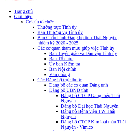
Trang chủ
Giới thiệu
Cơ cấu tổ chức
Thường trực Tỉnh ủy
Ban Thường vụ Tỉnh ủy
Ban Chấp hành Đảng bộ tỉnh Thái Nguyên,
nhiệm kỳ 2020 - 2025
Các cơ quan tham mưu giúp việc Tỉnh ủy
Ban Tuyên giáo và Dân vận Tỉnh ủy
Ban Tổ chức
Ủy ban Kiểm tra
Ban Nội chính
Văn phòng
Các Đảng bộ trực thuộc
Đảng bộ các cơ quan Đảng tỉnh
Đảng bộ UBND tỉnh
Đảng bộ CTCP Gang thép Thái
Nguyên
Đảng bộ Đại học Thái Nguyên
Đảng bộ Bệnh viện TW Thái
Nguyên
Đảng bộ CTCP Kim loại màu Thái
Nguyên - Vimico