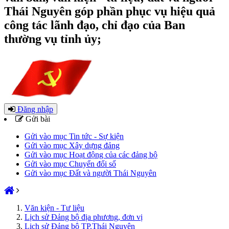
Thái Nguyên góp phần phục vụ hiệu quả
công tác lãnh đạo, chỉ đạo của Ban
thường vụ tỉnh ủy;
Đăng nhập
Gửi bài
Gửi vào mục Tin tức - Sự kiện
Gửi vào mục Xây dựng đảng
Gửi vào mục Hoạt động của các đảng bộ
Gửi vào mục Chuyển đổi số
Gửi vào mục Đất và người Thái Nguyên
Văn kiện - Tư liệu
Lịch sử Đảng bộ địa phương, đơn vị
Lịch sử Đảng bộ TP.Thái Nguyên