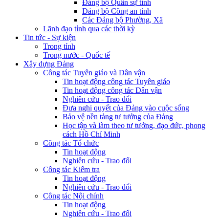
Đảng bộ Quân sự tỉnh
Đảng bộ Công an tỉnh
Các Đảng bộ Phường, Xã
Lãnh đạo tỉnh qua các thời kỳ
Tin tức - Sự kiện
Trong tỉnh
Trong nước - Quốc tế
Xây dựng Đảng
Công tác Tuyên giáo và Dân vận
Tin hoạt động công tác Tuyên giáo
Tin hoạt động công tác Dân vận
Nghiên cứu - Trao đổi
Đưa nghị quyết của Đảng vào cuộc sống
Bảo vệ nền tảng tư tưởng của Đảng
Học tập và làm theo tư tưởng, đạo đức, phong
cách Hồ Chí Minh
Công tác Tổ chức
Tin hoạt động
Nghiên cứu - Trao đổi
Công tác Kiểm tra
Tin hoạt động
Nghiên cứu - Trao đổi
Công tác Nội chính
Tin hoạt động
Nghiên cứu - Trao đổi