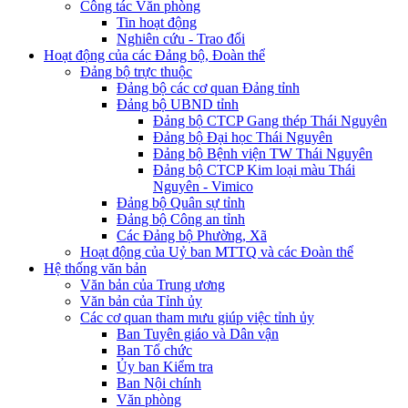
Công tác Văn phòng
Tin hoạt động
Nghiên cứu - Trao đổi
Hoạt động của các Đảng bộ, Đoàn thể
Đảng bộ trực thuộc
Đảng bộ các cơ quan Đảng tỉnh
Đảng bộ UBND tỉnh
Đảng bộ CTCP Gang thép Thái Nguyên
Đảng bộ Đại học Thái Nguyên
Đảng bộ Bệnh viện TW Thái Nguyên
Đảng bộ CTCP Kim loại màu Thái
Nguyên - Vimico
Đảng bộ Quân sự tỉnh
Đảng bộ Công an tỉnh
Các Đảng bộ Phường, Xã
Hoạt động của Uỷ ban MTTQ và các Đoàn thể
Hệ thống văn bản
Văn bản của Trung ương
Văn bản của Tỉnh ủy
Các cơ quan tham mưu giúp việc tỉnh ủy
Ban Tuyên giáo và Dân vận
Ban Tổ chức
Ủy ban Kiểm tra
Ban Nội chính
Văn phòng