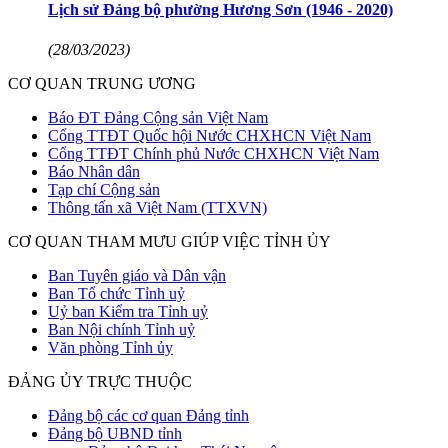
Lịch sử Đảng bộ phường Hương Sơn (1946 - 2020)
(28/03/2023)
CƠ QUAN TRUNG ƯƠNG
Báo ĐT Đảng Cộng sản Việt Nam
Cổng TTĐT Quốc hội Nước CHXHCN Việt Nam
Cổng TTĐT Chính phủ Nước CHXHCN Việt Nam
Báo Nhân dân
Tạp chí Cộng sản
Thông tấn xã Việt Nam (TTXVN)
CƠ QUAN THAM MƯU GIÚP VIỆC TỈNH ỦY
Ban Tuyên giáo và Dân vận
Ban Tổ chức Tỉnh uỷ
Uỷ ban Kiểm tra Tỉnh uỷ
Ban Nội chính Tỉnh uỷ
Văn phòng Tỉnh ủy
ĐẢNG ỦY TRỰC THUỘC
Đảng bộ các cơ quan Đảng tỉnh
Đảng bộ UBND tỉnh