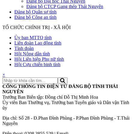
Đảng bộ Đại học Thái Nguyên
Đảng bộ CTCP Gang thép Thái Nguyên
Đảng bộ Quân sự tỉnh
Đảng bộ Công an tỉnh
TỔ CHỨC CHÍNH TRỊ - XÃ HỘI
Ủy ban MTTQ tỉnh
Liên đoàn Lao động tỉnh
Tỉnh đoàn
Hội Nông dân tỉnh
Hội Liên hiệp Phụ nữ tỉnh
Hội Cựu chiến binh tỉnh
×
CỔNG THÔNG TIN ĐIỆN TỬ ĐẢNG BỘ TỈNH THÁI
NGUYÊN
Trưởng Ban Biên tập: Đồng chí Đỗ Thị Minh Hoa
Ủy viên Ban Thường vụ, Trưởng ban Tuyên giáo và Dân vận Tỉnh
ủy
Địa chỉ: Số 28 - Đ.Phan Đình Phùng - P.Phan Đình Phùng - T.Thái
Nguyên
Điện thoại: 0208 3855.529 | Email: