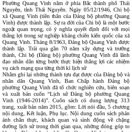
Phường Quang Vinh nằm ở phía Bắc
thành phố Thái
Nguyên, tỉnh Thái Nguyên. Ngày 05/12/1946, Chi bộ
xã Quang Vinh (tiền thân của Đảng bộ phường Quang
Vinh) được thành lập. Sự ra đời của Chi bộ là một bước
ngoặt quan trọng, có ý nghĩa quyết định đối với mọi
thắng lợi trong sự nghiệp kháng chiến kiến quốc của xã
Quang Vinh. Tháng 8/1963, Đảng bộ Quang Vinh được
thành lập.
Trải qua gần 70 năm xây dựng và trưởng
thành, Chi bộ (Đảng bộ) phường Quang Vinh đã lãnh
đạo nhân dân từng bước thực hiện thắng lợi các nhiệm
vụ cách mạng qua từng thời kì lịch sử
Nhằm ghi lại những thành tựu đạt được của Đảng bộ và
nhân dân Quang Vinh, Ban Chấp hành Đảng bộ
phường Quang Vinh đã tổ chức nghiên cứu, biên soạn
và xuất bản cuốn “Lịch sử Đảng bộ phường Quang
Vinh (1946-2014)”. C
uốn sách có dung lượng 313
trang, xuất bản năm 2015, gồm: Lời nói đầu, 5 chương
nội dung, Kết luận, Phụ lục. Nội dung cuốn sách
phản
ánh chân thực, khách quan và sinh động về chặng
đường lịch sử trong thời gian qua, những đóng góp to