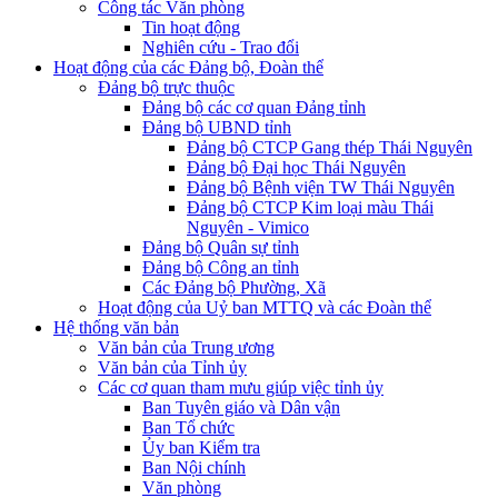
Công tác Văn phòng
Tin hoạt động
Nghiên cứu - Trao đổi
Hoạt động của các Đảng bộ, Đoàn thể
Đảng bộ trực thuộc
Đảng bộ các cơ quan Đảng tỉnh
Đảng bộ UBND tỉnh
Đảng bộ CTCP Gang thép Thái Nguyên
Đảng bộ Đại học Thái Nguyên
Đảng bộ Bệnh viện TW Thái Nguyên
Đảng bộ CTCP Kim loại màu Thái
Nguyên - Vimico
Đảng bộ Quân sự tỉnh
Đảng bộ Công an tỉnh
Các Đảng bộ Phường, Xã
Hoạt động của Uỷ ban MTTQ và các Đoàn thể
Hệ thống văn bản
Văn bản của Trung ương
Văn bản của Tỉnh ủy
Các cơ quan tham mưu giúp việc tỉnh ủy
Ban Tuyên giáo và Dân vận
Ban Tổ chức
Ủy ban Kiểm tra
Ban Nội chính
Văn phòng