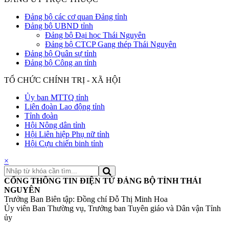
Đảng bộ các cơ quan Đảng tỉnh
Đảng bộ UBND tỉnh
Đảng bộ Đại học Thái Nguyên
Đảng bộ CTCP Gang thép Thái Nguyên
Đảng bộ Quân sự tỉnh
Đảng bộ Công an tỉnh
TỔ CHỨC CHÍNH TRỊ - XÃ HỘI
Ủy ban MTTQ tỉnh
Liên đoàn Lao động tỉnh
Tỉnh đoàn
Hội Nông dân tỉnh
Hội Liên hiệp Phụ nữ tỉnh
Hội Cựu chiến binh tỉnh
×
CỔNG THÔNG TIN ĐIỆN TỬ ĐẢNG BỘ TỈNH THÁI
NGUYÊN
Trưởng Ban Biên tập: Đồng chí Đỗ Thị Minh Hoa
Ủy viên Ban Thường vụ, Trưởng ban Tuyên giáo và Dân vận Tỉnh
ủy