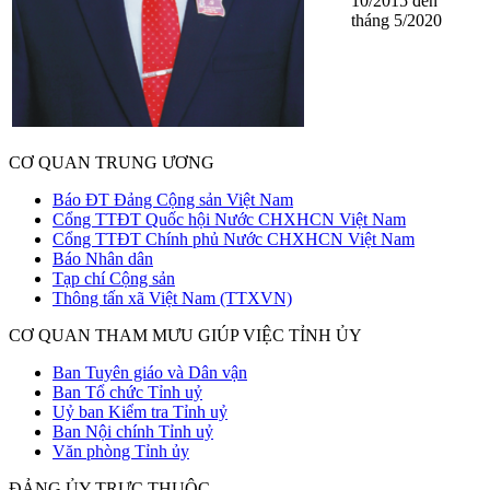
10/2015 đến
tháng 5/2020
CƠ QUAN TRUNG ƯƠNG
Báo ĐT Đảng Cộng sản Việt Nam
Cổng TTĐT Quốc hội Nước CHXHCN Việt Nam
Cổng TTĐT Chính phủ Nước CHXHCN Việt Nam
Báo Nhân dân
Tạp chí Cộng sản
Thông tấn xã Việt Nam (TTXVN)
CƠ QUAN THAM MƯU GIÚP VIỆC TỈNH ỦY
Ban Tuyên giáo và Dân vận
Ban Tổ chức Tỉnh uỷ
Uỷ ban Kiểm tra Tỉnh uỷ
Ban Nội chính Tỉnh uỷ
Văn phòng Tỉnh ủy
ĐẢNG ỦY TRỰC THUỘC