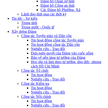
Đảng bộ Quân sự tỉnh
Đảng bộ Công an tỉnh
Các Đảng bộ Phường, Xã
Lãnh đạo tỉnh qua các thời kỳ
Tin tức - Sự kiện
Trong tỉnh
Trong nước - Quốc tế
Xây dựng Đảng
Công tác Tuyên giáo và Dân vận
Tin hoạt động công tác Tuyên giáo
Tin hoạt động công tác Dân vận
Nghiên cứu - Trao đổi
Đưa nghị quyết của Đảng vào cuộc sống
Bảo vệ nền tảng tư tưởng của Đảng
Học tập và làm theo tư tưởng, đạo đức, phong
cách Hồ Chí Minh
Công tác Tổ chức
Tin hoạt động
Nghiên cứu - Trao đổi
Công tác Kiểm tra
Tin hoạt động
Nghiên cứu - Trao đổi
Công tác Nội chính
Tin hoạt động
Nghiên cứu - Trao đổi