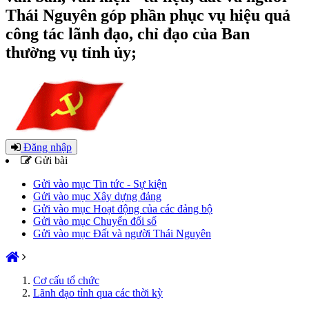
Thái Nguyên góp phần phục vụ hiệu quả
công tác lãnh đạo, chỉ đạo của Ban
thường vụ tỉnh ủy;
Đăng nhập
Gửi bài
Gửi vào mục Tin tức - Sự kiện
Gửi vào mục Xây dựng đảng
Gửi vào mục Hoạt động của các đảng bộ
Gửi vào mục Chuyển đổi số
Gửi vào mục Đất và người Thái Nguyên
Cơ cấu tổ chức
Lãnh đạo tỉnh qua các thời kỳ