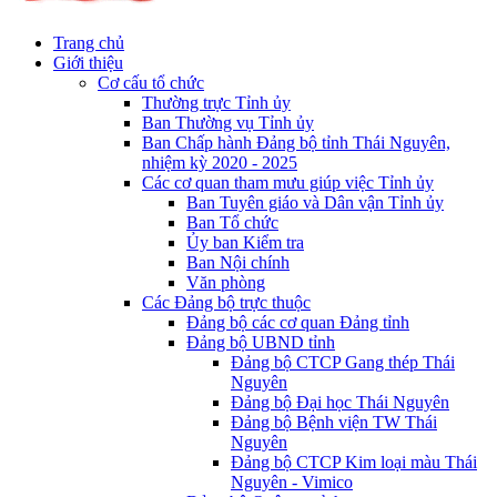
Trang chủ
Giới thiệu
Cơ cấu tổ chức
Thường trực Tỉnh ủy
Ban Thường vụ Tỉnh ủy
Ban Chấp hành Đảng bộ tỉnh Thái Nguyên,
nhiệm kỳ 2020 - 2025
Các cơ quan tham mưu giúp việc Tỉnh ủy
Ban Tuyên giáo và Dân vận Tỉnh ủy
Ban Tổ chức
Ủy ban Kiểm tra
Ban Nội chính
Văn phòng
Các Đảng bộ trực thuộc
Đảng bộ các cơ quan Đảng tỉnh
Đảng bộ UBND tỉnh
Đảng bộ CTCP Gang thép Thái
Nguyên
Đảng bộ Đại học Thái Nguyên
Đảng bộ Bệnh viện TW Thái
Nguyên
Đảng bộ CTCP Kim loại màu Thái
Nguyên - Vimico