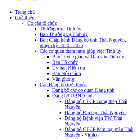
Trang chủ
Giới thiệu
Cơ cấu tổ chức
Thường trực Tỉnh ủy
Ban Thường vụ Tỉnh ủy
Ban Chấp hành Đảng bộ tỉnh Thái Nguyên,
nhiệm kỳ 2020 - 2025
Các cơ quan tham mưu giúp việc Tỉnh ủy
Ban Tuyên giáo và Dân vận Tỉnh ủy
Ban Tổ chức
Ủy ban Kiểm tra
Ban Nội chính
Văn phòng
Các Đảng bộ trực thuộc
Đảng bộ các cơ quan Đảng tỉnh
Đảng bộ UBND tỉnh
Đảng bộ CTCP Gang thép Thái
Nguyên
Đảng bộ Đại học Thái Nguyên
Đảng bộ Bệnh viện TW Thái
Nguyên
Đảng bộ CTCP Kim loại màu Thái
Nguyên - Vimico