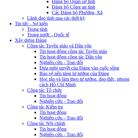
Đảng bộ Quân sự tỉnh
Đảng bộ Công an tỉnh
Các Đảng bộ Phường, Xã
Lãnh đạo tỉnh qua các thời kỳ
Tin tức - Sự kiện
Trong tỉnh
Trong nước - Quốc tế
Xây dựng Đảng
Công tác Tuyên giáo và Dân vận
Tin hoạt động công tác Tuyên giáo
Tin hoạt động công tác Dân vận
Nghiên cứu - Trao đổi
Đưa nghị quyết của Đảng vào cuộc sống
Bảo vệ nền tảng tư tưởng của Đảng
Học tập và làm theo tư tưởng, đạo đức, phong
cách Hồ Chí Minh
Công tác Tổ chức
Tin hoạt động
Nghiên cứu - Trao đổi
Công tác Kiểm tra
Tin hoạt động
Nghiên cứu - Trao đổi
Công tác Nội chính
Tin hoạt động
Nghiên cứu - Trao đổi