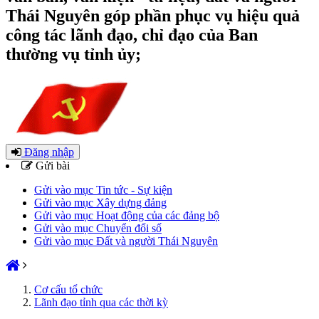
Thái Nguyên góp phần phục vụ hiệu quả
công tác lãnh đạo, chỉ đạo của Ban
thường vụ tỉnh ủy;
Đăng nhập
Gửi bài
Gửi vào mục Tin tức - Sự kiện
Gửi vào mục Xây dựng đảng
Gửi vào mục Hoạt động của các đảng bộ
Gửi vào mục Chuyển đổi số
Gửi vào mục Đất và người Thái Nguyên
Cơ cấu tổ chức
Lãnh đạo tỉnh qua các thời kỳ