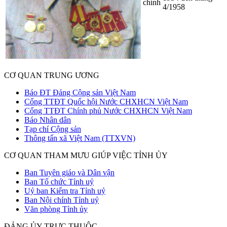
chính
4/1958
CƠ QUAN TRUNG ƯƠNG
Báo ĐT Đảng Cộng sản Việt Nam
Cổng TTĐT Quốc hội Nước CHXHCN Việt Nam
Cổng TTĐT Chính phủ Nước CHXHCN Việt Nam
Báo Nhân dân
Tạp chí Cộng sản
Thông tấn xã Việt Nam (TTXVN)
CƠ QUAN THAM MƯU GIÚP VIỆC TỈNH ỦY
Ban Tuyên giáo và Dân vận
Ban Tổ chức Tỉnh uỷ
Uỷ ban Kiểm tra Tỉnh uỷ
Ban Nội chính Tỉnh uỷ
Văn phòng Tỉnh ủy
ĐẢNG ỦY TRỰC THUỘC