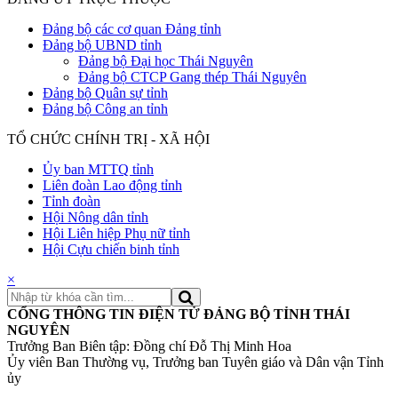
Đảng bộ các cơ quan Đảng tỉnh
Đảng bộ UBND tỉnh
Đảng bộ Đại học Thái Nguyên
Đảng bộ CTCP Gang thép Thái Nguyên
Đảng bộ Quân sự tỉnh
Đảng bộ Công an tỉnh
TỔ CHỨC CHÍNH TRỊ - XÃ HỘI
Ủy ban MTTQ tỉnh
Liên đoàn Lao động tỉnh
Tỉnh đoàn
Hội Nông dân tỉnh
Hội Liên hiệp Phụ nữ tỉnh
Hội Cựu chiến binh tỉnh
×
CỔNG THÔNG TIN ĐIỆN TỬ ĐẢNG BỘ TỈNH THÁI
NGUYÊN
Trưởng Ban Biên tập: Đồng chí Đỗ Thị Minh Hoa
Ủy viên Ban Thường vụ, Trưởng ban Tuyên giáo và Dân vận Tỉnh
ủy