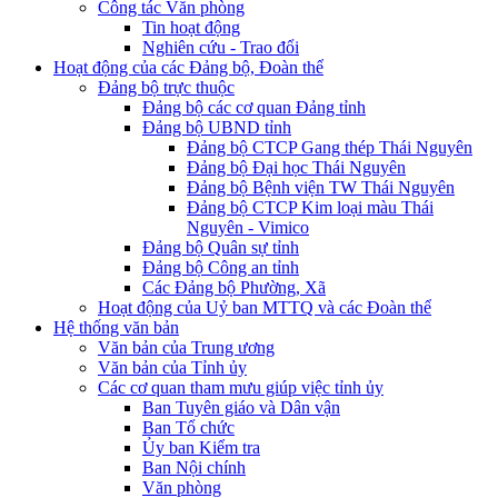
Công tác Văn phòng
Tin hoạt động
Nghiên cứu - Trao đổi
Hoạt động của các Đảng bộ, Đoàn thể
Đảng bộ trực thuộc
Đảng bộ các cơ quan Đảng tỉnh
Đảng bộ UBND tỉnh
Đảng bộ CTCP Gang thép Thái Nguyên
Đảng bộ Đại học Thái Nguyên
Đảng bộ Bệnh viện TW Thái Nguyên
Đảng bộ CTCP Kim loại màu Thái
Nguyên - Vimico
Đảng bộ Quân sự tỉnh
Đảng bộ Công an tỉnh
Các Đảng bộ Phường, Xã
Hoạt động của Uỷ ban MTTQ và các Đoàn thể
Hệ thống văn bản
Văn bản của Trung ương
Văn bản của Tỉnh ủy
Các cơ quan tham mưu giúp việc tỉnh ủy
Ban Tuyên giáo và Dân vận
Ban Tổ chức
Ủy ban Kiểm tra
Ban Nội chính
Văn phòng