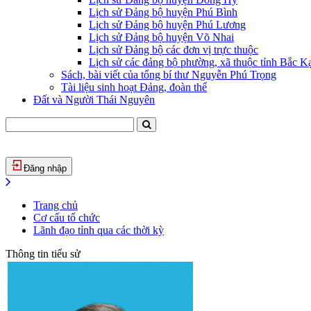
Lịch sử Đảng bộ huyện Phú Bình
Lịch sử Đảng bộ huyện Phú Lương
Lịch sử Đảng bộ huyện Võ Nhai
Lịch sử Đảng bộ các đơn vị trực thuộc
Lịch sử các đảng bộ phường, xã thuộc tỉnh Bắc Kạ
Sách, bài viết của tổng bí thư Nguyễn Phú Trọng
Tài liệu sinh hoạt Đảng, đoàn thể
Đất và Người Thái Nguyên
Đăng nhập
Trang chủ
Cơ cấu tổ chức
Lãnh đạo tỉnh qua các thời kỳ
Thông tin tiểu sử