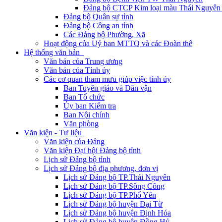
Đảng bộ CTCP Kim loại màu Thái Nguyên 
Đảng bộ Quân sự tỉnh
Đảng bộ Công an tỉnh
Các Đảng bộ Phường, Xã
Hoạt động của Uỷ ban MTTQ và các Đoàn thể
Hệ thống văn bản
Văn bản của Trung ương
Văn bản của Tỉnh ủy
Các cơ quan tham mưu giúp việc tỉnh ủy
Ban Tuyên giáo và Dân vận
Ban Tổ chức
Ủy ban Kiểm tra
Ban Nội chính
Văn phòng
Văn kiện - Tư liệu
Văn kiện của Đảng
Văn kiện Đại hội Đảng bộ tỉnh
Lịch sử Đảng bộ tỉnh
Lịch sử Đảng bộ địa phương, đơn vị
Lịch sử Đảng bộ TP.Thái Nguyên
Lịch sử Đảng bộ TP.Sông Công
Lịch sử Đảng bộ TP.Phổ Yên
Lịch sử Đảng bộ huyện Đại Từ
Lịch sử Đảng bộ huyện Định Hóa
Lịch sử Đảng bộ huyện Đồng Hỷ