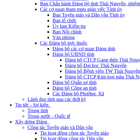
Ban Chấp hành Đảng bộ tỉnh Thái Nguyên, nhiệm
Các cơ quan tham mưu giúp việc Tỉnh ủy
Ban Tuyên giáo và Dân vận Tỉnh ủy
Ban tổ chức
Ủy ban Kiểm tra
Ban Nội chính
Văn phòng
Các Đảng bộ trực thuộc
Đảng bộ các cơ quan Đảng tỉnh
Đảng bộ UBND tỉnh
Đảng bộ CTCP Gang thép Thái Ngu
Đảng bộ Đại học Thái Nguyên
Đảng bộ Bệnh viện TW Thái Nguyê
Đảng bộ CTCP Kim loại màu Thái N
Đảng bộ Quân sự tỉnh
Đảng bộ Công an tỉnh
Các Đảng bộ Phường, Xã
Lãnh đạo tỉnh qua các thời kỳ
Tin tức - Sự kiện
Trong tỉnh
Trong nước - Quốc tế
Xây dựng Đảng
Công tác Tuyên giáo và Dân vận
Tin hoạt động công tác Tuyên giáo
Tin hoạt động công tác Dân vận