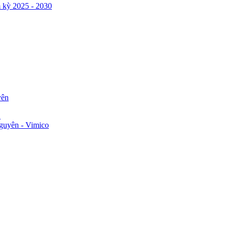
 kỳ 2025 - 2030
yên
n
guyên - Vimico