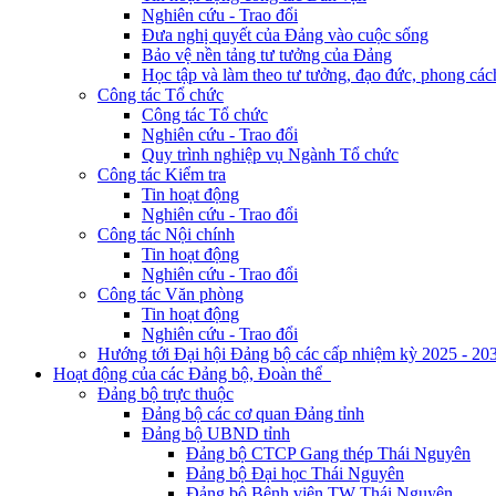
Nghiên cứu - Trao đổi
Đưa nghị quyết của Đảng vào cuộc sống
Bảo vệ nền tảng tư tưởng của Đảng
Học tập và làm theo tư tưởng, đạo đức, phong cá
Công tác Tổ chức
Công tác Tổ chức
Nghiên cứu - Trao đổi
Quy trình nghiệp vụ Ngành Tổ chức
Công tác Kiểm tra
Tin hoạt động
Nghiên cứu - Trao đổi
Công tác Nội chính
Tin hoạt động
Nghiên cứu - Trao đổi
Công tác Văn phòng
Tin hoạt động
Nghiên cứu - Trao đổi
Hướng tới Đại hội Đảng bộ các cấp nhiệm kỳ 2025 - 20
Hoạt động của các Đảng bộ, Đoàn thể
Đảng bộ trực thuộc
Đảng bộ các cơ quan Đảng tỉnh
Đảng bộ UBND tỉnh
Đảng bộ CTCP Gang thép Thái Nguyên
Đảng bộ Đại học Thái Nguyên
Đảng bộ Bệnh viện TW Thái Nguyên