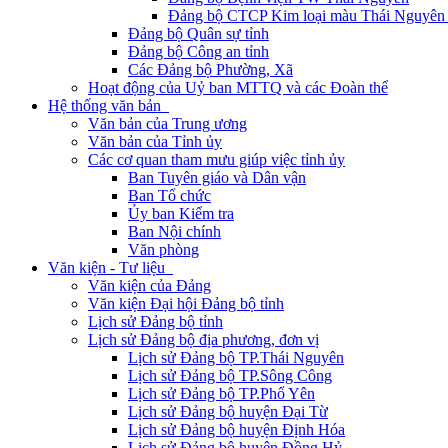
Đảng bộ CTCP Kim loại màu Thái Nguyên 
Đảng bộ Quân sự tỉnh
Đảng bộ Công an tỉnh
Các Đảng bộ Phường, Xã
Hoạt động của Uỷ ban MTTQ và các Đoàn thể
Hệ thống văn bản
Văn bản của Trung ương
Văn bản của Tỉnh ủy
Các cơ quan tham mưu giúp việc tỉnh ủy
Ban Tuyên giáo và Dân vận
Ban Tổ chức
Ủy ban Kiểm tra
Ban Nội chính
Văn phòng
Văn kiện - Tư liệu
Văn kiện của Đảng
Văn kiện Đại hội Đảng bộ tỉnh
Lịch sử Đảng bộ tỉnh
Lịch sử Đảng bộ địa phương, đơn vị
Lịch sử Đảng bộ TP.Thái Nguyên
Lịch sử Đảng bộ TP.Sông Công
Lịch sử Đảng bộ TP.Phổ Yên
Lịch sử Đảng bộ huyện Đại Từ
Lịch sử Đảng bộ huyện Định Hóa
Lịch sử Đảng bộ huyện Đồng Hỷ