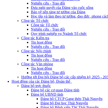
Nghiên cứu - Trao đổi
Đưa nghị quyết của Đảng vào cuộc sống
Bảo vệ nền tảng tư tưởng của Đảng
Học tập và làm theo tư tưởng, đạo đức, phong cá
Công tác Tổ chức
Công tác Tổ chức
Nghiên cứu - Trao đổi
Quy trình nghiệp vụ Ngành Tổ chức
Công tác Kiểm tra
Tin hoạt động
Nghiên cứu - Trao đổi
Công tác Nội chính
Tin hoạt động
Nghiên cứu - Trao đổi
Công tác Văn phòng
Tin hoạt động
Nghiên cứu - Trao đổi
Hướng tới Đại hội Đảng bộ các cấp nhiệm kỳ 2025 - 20
Hoạt động của các Đảng bộ, Đoàn thể
Đảng bộ trực thuộc
Đảng bộ các cơ quan Đảng tỉnh
Đảng bộ UBND tỉnh
Đảng bộ CTCP Gang thép Thái Nguyên
Đảng bộ Đại học Thái Nguyên
Đảng bộ Bệnh viện TW Thái Nguyên