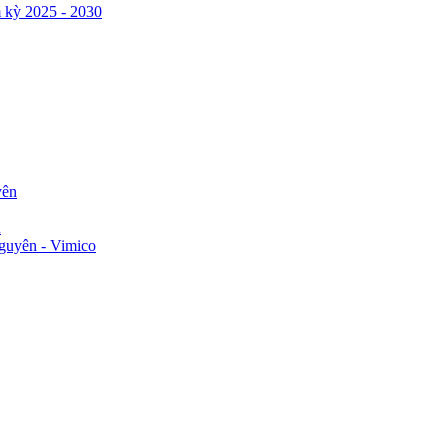
 kỳ 2025 - 2030
yên
n
guyên - Vimico