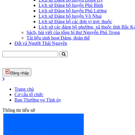
Lịch sử Đảng bộ huyện Phú Bình
Lịch sử Đảng bộ huyện Phú Lương
Lịch sử Đảng bộ huyện Võ Nhai
Lịch sử Đảng bộ các đơn vị trực thuộc
Lịch sử các đảng bộ phường, xã thuộc tỉnh Bắc Kạ
Sách, bài viết của tổng bí thư Nguyễn Phú Trọng
Tài liệu sinh hoạt Đảng, đoàn thể
Đất và Người Thái Nguyên
Đăng nhập
Trang chủ
Cơ cấu tổ chức
Ban Thường vụ Tỉnh ủy
Thông tin tiểu sử