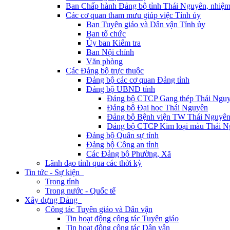
Ban Chấp hành Đảng bộ tỉnh Thái Nguyên, nhiệm
Các cơ quan tham mưu giúp việc Tỉnh ủy
Ban Tuyên giáo và Dân vận Tỉnh ủy
Ban tổ chức
Ủy ban Kiểm tra
Ban Nội chính
Văn phòng
Các Đảng bộ trực thuộc
Đảng bộ các cơ quan Đảng tỉnh
Đảng bộ UBND tỉnh
Đảng bộ CTCP Gang thép Thái Ngu
Đảng bộ Đại học Thái Nguyên
Đảng bộ Bệnh viện TW Thái Nguyê
Đảng bộ CTCP Kim loại màu Thái N
Đảng bộ Quân sự tỉnh
Đảng bộ Công an tỉnh
Các Đảng bộ Phường, Xã
Lãnh đạo tỉnh qua các thời kỳ
Tin tức - Sự kiện
Trong tỉnh
Trong nước - Quốc tế
Xây dựng Đảng
Công tác Tuyên giáo và Dân vận
Tin hoạt động công tác Tuyên giáo
Tin hoạt động công tác Dân vận