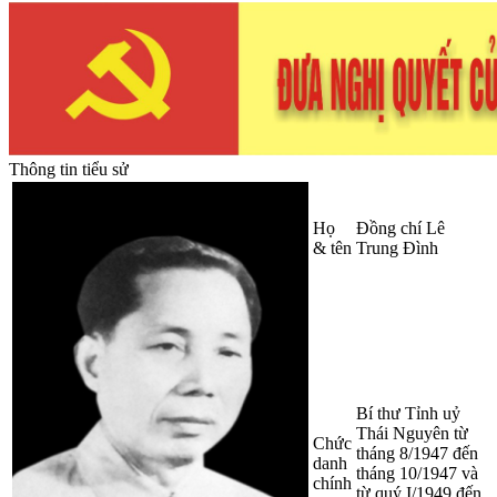
Thông tin tiểu sử
Họ
Đồng chí Lê
& tên
Trung Đình
Bí thư Tỉnh uỷ
Thái Nguyên từ
Chức
tháng 8/1947 đến
danh
tháng 10/1947 và
chính
từ quý I/1949 đến