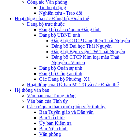
Công tác Văn phòng
Tin hoạt động
Nghiên cứu - Trao đổi
Hoạt động của các Đảng bộ, Đoàn thể
Đảng bộ trực thuộc
Đảng bộ các cơ quan Đảng tỉnh
Đảng bộ UBND tỉnh
Đảng bộ CTCP Gang thép Thái Nguyên
Đảng bộ Đại học Thái Nguyên
Đảng bộ Bệnh viện TW Thái Nguyên
Đảng bộ CTCP Kim loại màu Thái
Nguyên - Vimico
Đảng bộ Quân sự tỉnh
Đảng bộ Công an tỉnh
Các Đảng bộ Phường, Xã
Hoạt động của Uỷ ban MTTQ và các Đoàn thể
Hệ thống văn bản
Văn bản của Trung ương
Văn bản của Tỉnh ủy
Các cơ quan tham mưu giúp việc tỉnh ủy
Ban Tuyên giáo và Dân vận
Ban Tổ chức
Ủy ban Kiểm tra
Ban Nội chính
Văn phòng