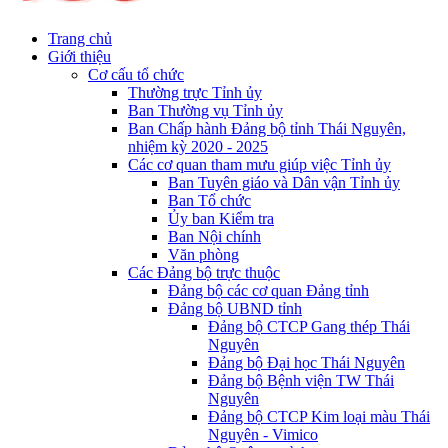
Trang chủ
Giới thiệu
Cơ cấu tổ chức
Thường trực Tỉnh ủy
Ban Thường vụ Tỉnh ủy
Ban Chấp hành Đảng bộ tỉnh Thái Nguyên,
nhiệm kỳ 2020 - 2025
Các cơ quan tham mưu giúp việc Tỉnh ủy
Ban Tuyên giáo và Dân vận Tỉnh ủy
Ban Tổ chức
Ủy ban Kiểm tra
Ban Nội chính
Văn phòng
Các Đảng bộ trực thuộc
Đảng bộ các cơ quan Đảng tỉnh
Đảng bộ UBND tỉnh
Đảng bộ CTCP Gang thép Thái
Nguyên
Đảng bộ Đại học Thái Nguyên
Đảng bộ Bệnh viện TW Thái
Nguyên
Đảng bộ CTCP Kim loại màu Thái
Nguyên - Vimico