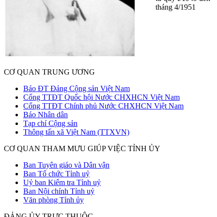
tháng 4/1951
CƠ QUAN TRUNG ƯƠNG
Báo ĐT Đảng Cộng sản Việt Nam
Cổng TTĐT Quốc hội Nước CHXHCN Việt Nam
Cổng TTĐT Chính phủ Nước CHXHCN Việt Nam
Báo Nhân dân
Tạp chí Cộng sản
Thông tấn xã Việt Nam (TTXVN)
CƠ QUAN THAM MƯU GIÚP VIỆC TỈNH ỦY
Ban Tuyên giáo và Dân vận
Ban Tổ chức Tỉnh uỷ
Uỷ ban Kiểm tra Tỉnh uỷ
Ban Nội chính Tỉnh uỷ
Văn phòng Tỉnh ủy
ĐẢNG ỦY TRỰC THUỘC