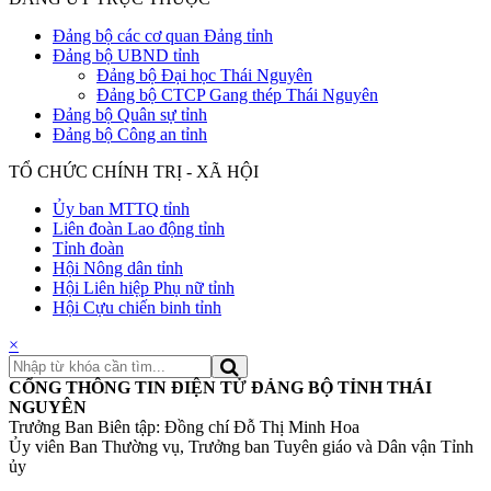
Đảng bộ các cơ quan Đảng tỉnh
Đảng bộ UBND tỉnh
Đảng bộ Đại học Thái Nguyên
Đảng bộ CTCP Gang thép Thái Nguyên
Đảng bộ Quân sự tỉnh
Đảng bộ Công an tỉnh
TỔ CHỨC CHÍNH TRỊ - XÃ HỘI
Ủy ban MTTQ tỉnh
Liên đoàn Lao động tỉnh
Tỉnh đoàn
Hội Nông dân tỉnh
Hội Liên hiệp Phụ nữ tỉnh
Hội Cựu chiến binh tỉnh
×
CỔNG THÔNG TIN ĐIỆN TỬ ĐẢNG BỘ TỈNH THÁI
NGUYÊN
Trưởng Ban Biên tập: Đồng chí Đỗ Thị Minh Hoa
Ủy viên Ban Thường vụ, Trưởng ban Tuyên giáo và Dân vận Tỉnh
ủy