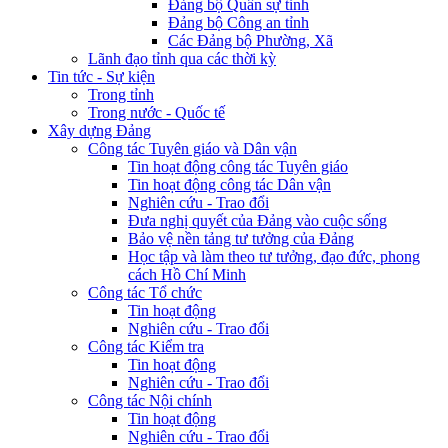
Đảng bộ Quân sự tỉnh
Đảng bộ Công an tỉnh
Các Đảng bộ Phường, Xã
Lãnh đạo tỉnh qua các thời kỳ
Tin tức - Sự kiện
Trong tỉnh
Trong nước - Quốc tế
Xây dựng Đảng
Công tác Tuyên giáo và Dân vận
Tin hoạt động công tác Tuyên giáo
Tin hoạt động công tác Dân vận
Nghiên cứu - Trao đổi
Đưa nghị quyết của Đảng vào cuộc sống
Bảo vệ nền tảng tư tưởng của Đảng
Học tập và làm theo tư tưởng, đạo đức, phong
cách Hồ Chí Minh
Công tác Tổ chức
Tin hoạt động
Nghiên cứu - Trao đổi
Công tác Kiểm tra
Tin hoạt động
Nghiên cứu - Trao đổi
Công tác Nội chính
Tin hoạt động
Nghiên cứu - Trao đổi