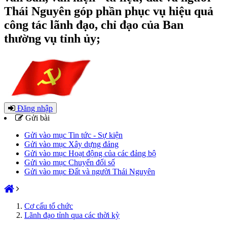
Thái Nguyên góp phần phục vụ hiệu quả
công tác lãnh đạo, chỉ đạo của Ban
thường vụ tỉnh ủy;
Đăng nhập
Gửi bài
Gửi vào mục Tin tức - Sự kiện
Gửi vào mục Xây dựng đảng
Gửi vào mục Hoạt động của các đảng bộ
Gửi vào mục Chuyển đổi số
Gửi vào mục Đất và người Thái Nguyên
Cơ cấu tổ chức
Lãnh đạo tỉnh qua các thời kỳ