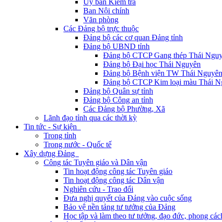
Ủy ban Kiểm tra
Ban Nội chính
Văn phòng
Các Đảng bộ trực thuộc
Đảng bộ các cơ quan Đảng tỉnh
Đảng bộ UBND tỉnh
Đảng bộ CTCP Gang thép Thái Ngu
Đảng bộ Đại học Thái Nguyên
Đảng bộ Bệnh viện TW Thái Nguyê
Đảng bộ CTCP Kim loại màu Thái N
Đảng bộ Quân sự tỉnh
Đảng bộ Công an tỉnh
Các Đảng bộ Phường, Xã
Lãnh đạo tỉnh qua các thời kỳ
Tin tức - Sự kiện
Trong tỉnh
Trong nước - Quốc tế
Xây dựng Đảng
Công tác Tuyên giáo và Dân vận
Tin hoạt động công tác Tuyên giáo
Tin hoạt động công tác Dân vận
Nghiên cứu - Trao đổi
Đưa nghị quyết của Đảng vào cuộc sống
Bảo vệ nền tảng tư tưởng của Đảng
Học tập và làm theo tư tưởng, đạo đức, phong cá