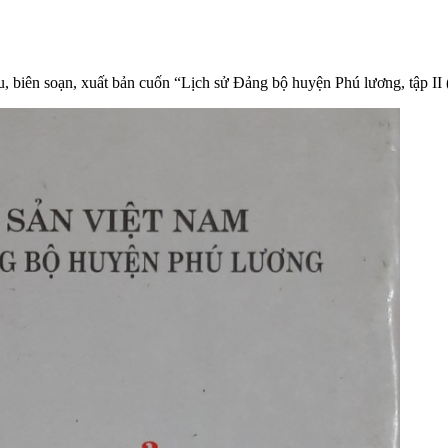
iên soạn, xuất bản cuốn “Lịch sử Đảng bộ huyện Phú lương, tập II 