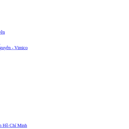
yên
n
guyên - Vimico
ch Hồ Chí Minh