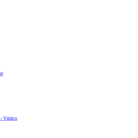
30
- Vimico