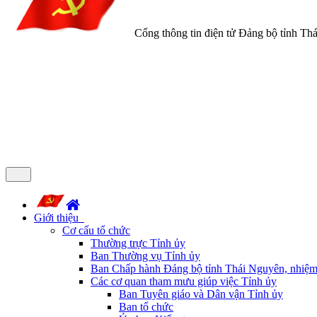
Cổng thông tin điện tử Đảng bộ tỉnh Th
Giới thiệu
Cơ cấu tổ chức
Thường trực Tỉnh ủy
Ban Thường vụ Tỉnh ủy
Ban Chấp hành Đảng bộ tỉnh Thái Nguyên, nhiệm
Các cơ quan tham mưu giúp việc Tỉnh ủy
Ban Tuyên giáo và Dân vận Tỉnh ủy
Ban tổ chức