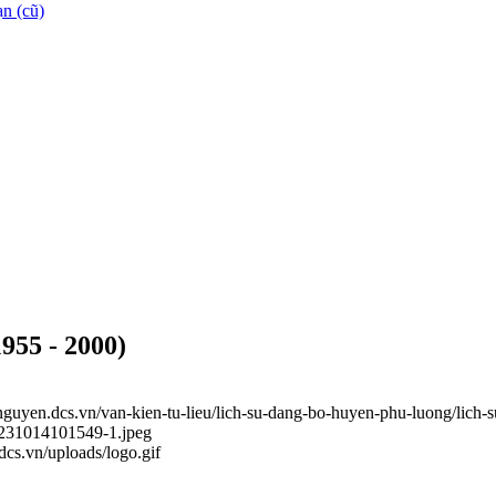
n (cũ)
955 - 2000)
ainguyen.dcs.vn/van-kien-tu-lieu/lich-su-dang-bo-huyen-phu-luong/lic
20231014101549-1.jpeg
.dcs.vn/uploads/logo.gif