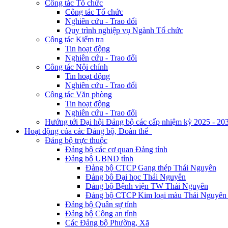
Công tác Tổ chức
Công tác Tổ chức
Nghiên cứu - Trao đổi
Quy trình nghiệp vụ Ngành Tổ chức
Công tác Kiểm tra
Tin hoạt động
Nghiên cứu - Trao đổi
Công tác Nội chính
Tin hoạt động
Nghiên cứu - Trao đổi
Công tác Văn phòng
Tin hoạt động
Nghiên cứu - Trao đổi
Hướng tới Đại hội Đảng bộ các cấp nhiệm kỳ 2025 - 20
Hoạt động của các Đảng bộ, Đoàn thể
Đảng bộ trực thuộc
Đảng bộ các cơ quan Đảng tỉnh
Đảng bộ UBND tỉnh
Đảng bộ CTCP Gang thép Thái Nguyên
Đảng bộ Đại học Thái Nguyên
Đảng bộ Bệnh viện TW Thái Nguyên
Đảng bộ CTCP Kim loại màu Thái Nguyên 
Đảng bộ Quân sự tỉnh
Đảng bộ Công an tỉnh
Các Đảng bộ Phường, Xã