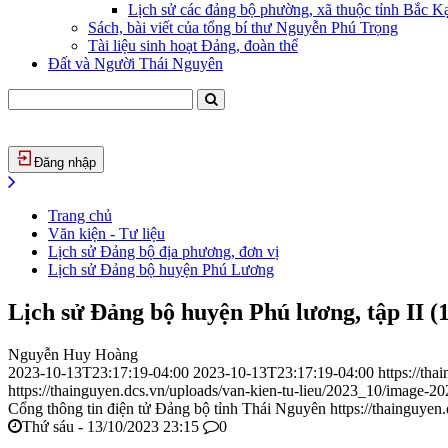
Lịch sử các đảng bộ phường, xã thuộc tỉnh Bắc Kạ
Sách, bài viết của tổng bí thư Nguyễn Phú Trọng
Tài liệu sinh hoạt Đảng, đoàn thể
Đất và Người Thái Nguyên
Đăng nhập
Trang chủ
Văn kiện - Tư liệu
Lịch sử Đảng bộ địa phương, đơn vị
Lịch sử Đảng bộ huyện Phú Lương
Lịch sử Đảng bộ huyện Phú lương, tập II (1
Nguyễn Huy Hoàng
2023-10-13T23:17:19-04:00
2023-10-13T23:17:19-04:00
https://th
https://thainguyen.dcs.vn/uploads/van-kien-tu-lieu/2023_10/image-
Cổng thông tin điện tử Đảng bộ tỉnh Thái Nguyên
https://thainguyen
Thứ sáu - 13/10/2023 23:15
0