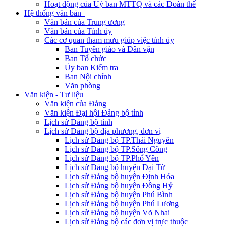
Hoạt động của Uỷ ban MTTQ và các Đoàn thể
Hệ thống văn bản
Văn bản của Trung ương
Văn bản của Tỉnh ủy
Các cơ quan tham mưu giúp việc tỉnh ủy
Ban Tuyên giáo và Dân vận
Ban Tổ chức
Ủy ban Kiểm tra
Ban Nội chính
Văn phòng
Văn kiện - Tư liệu
Văn kiện của Đảng
Văn kiện Đại hội Đảng bộ tỉnh
Lịch sử Đảng bộ tỉnh
Lịch sử Đảng bộ địa phương, đơn vị
Lịch sử Đảng bộ TP.Thái Nguyên
Lịch sử Đảng bộ TP.Sông Công
Lịch sử Đảng bộ TP.Phổ Yên
Lịch sử Đảng bộ huyện Đại Từ
Lịch sử Đảng bộ huyện Định Hóa
Lịch sử Đảng bộ huyện Đồng Hỷ
Lịch sử Đảng bộ huyện Phú Bình
Lịch sử Đảng bộ huyện Phú Lương
Lịch sử Đảng bộ huyện Võ Nhai
Lịch sử Đảng bộ các đơn vị trực thuộc