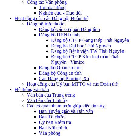
Công tác Văn phòng
Tin hoạt động
Nghiên cứu - Trao đổi
Hoạt động của các Đảng bộ, Đoàn thể
Đảng bộ trực thuộc
Đảng bộ các cơ quan Đảng tỉnh
Đảng bộ UBND tỉnh
Đảng bộ CTCP Gang thép Thái Nguyên
Đảng bộ Đại học Thái Nguyên
Đảng bộ Bệnh viện TW Thái Nguyên
Đảng bộ CTCP Kim loại màu Thái
Nguyên - Vimico
Đảng bộ Quân sự tỉnh
Đảng bộ Công an tỉnh
Các Đảng bộ Phường, Xã
Hoạt động của Uỷ ban MTTQ và các Đoàn thể
Hệ thống văn bản
Văn bản của Trung ương
Văn bản của Tỉnh ủy
Các cơ quan tham mưu giúp việc tỉnh ủy
Ban Tuyên giáo và Dân vận
Ban Tổ chức
Ủy ban Kiểm tra
Ban Nội chính
Văn phòng