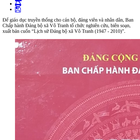
Để giáo dục truyền thống cho cán bộ, đảng viên và nhân dân, Ban
Chấp hành Đảng bộ xã Vô Tranh tổ chức nghiên cứu, biên soạn,
xuất bản cuốn “Lịch sử Đảng bộ xã Vô Tranh (1947 - 2010)”.