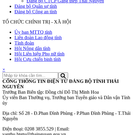
Đảng bộ CTCP Gang thép Thái Nguyên
Đảng bộ Quân sự tỉnh
Đảng bộ Công an tỉnh
TỔ CHỨC CHÍNH TRỊ - XÃ HỘI
Ủy ban MTTQ tỉnh
Liên đoàn Lao động tỉnh
Tỉnh đoàn
Hội Nông dân tỉnh
Hội Liên hiệp Phụ nữ tỉnh
Hội Cựu chiến binh tỉnh
×
CỔNG THÔNG TIN ĐIỆN TỬ ĐẢNG BỘ TỈNH THÁI
NGUYÊN
Trưởng Ban Biên tập: Đồng chí Đỗ Thị Minh Hoa
Ủy viên Ban Thường vụ, Trưởng ban Tuyên giáo và Dân vận Tỉnh
ủy
Địa chỉ: Số 28 - Đ.Phan Đình Phùng - P.Phan Đình Phùng - T.Thái
Nguyên
Điện thoại: 0208 3855.529 | Email:
vanthu.btgtu@thainguyen.gov.vn