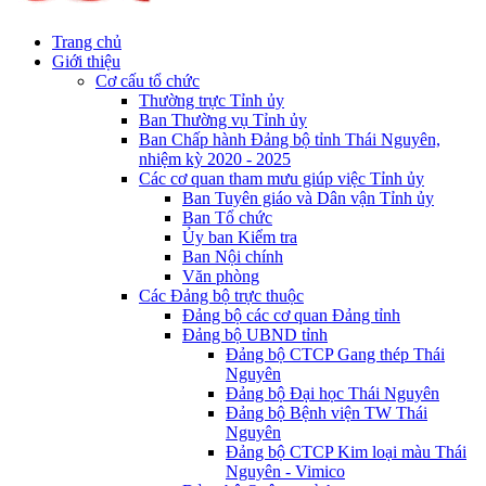
Trang chủ
Giới thiệu
Cơ cấu tổ chức
Thường trực Tỉnh ủy
Ban Thường vụ Tỉnh ủy
Ban Chấp hành Đảng bộ tỉnh Thái Nguyên,
nhiệm kỳ 2020 - 2025
Các cơ quan tham mưu giúp việc Tỉnh ủy
Ban Tuyên giáo và Dân vận Tỉnh ủy
Ban Tổ chức
Ủy ban Kiểm tra
Ban Nội chính
Văn phòng
Các Đảng bộ trực thuộc
Đảng bộ các cơ quan Đảng tỉnh
Đảng bộ UBND tỉnh
Đảng bộ CTCP Gang thép Thái
Nguyên
Đảng bộ Đại học Thái Nguyên
Đảng bộ Bệnh viện TW Thái
Nguyên
Đảng bộ CTCP Kim loại màu Thái
Nguyên - Vimico