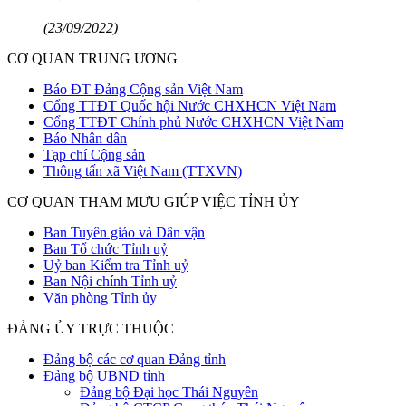
(23/09/2022)
CƠ QUAN TRUNG ƯƠNG
Báo ĐT Đảng Cộng sản Việt Nam
Cổng TTĐT Quốc hội Nước CHXHCN Việt Nam
Cổng TTĐT Chính phủ Nước CHXHCN Việt Nam
Báo Nhân dân
Tạp chí Cộng sản
Thông tấn xã Việt Nam (TTXVN)
CƠ QUAN THAM MƯU GIÚP VIỆC TỈNH ỦY
Ban Tuyên giáo và Dân vận
Ban Tổ chức Tỉnh uỷ
Uỷ ban Kiểm tra Tỉnh uỷ
Ban Nội chính Tỉnh uỷ
Văn phòng Tỉnh ủy
ĐẢNG ỦY TRỰC THUỘC
Đảng bộ các cơ quan Đảng tỉnh
Đảng bộ UBND tỉnh
Đảng bộ Đại học Thái Nguyên