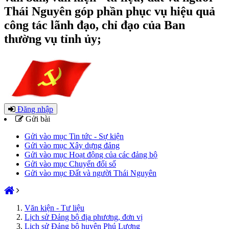
Thái Nguyên góp phần phục vụ hiệu quả
công tác lãnh đạo, chỉ đạo của Ban
thường vụ tỉnh ủy;
Đăng nhập
Gửi bài
Gửi vào mục Tin tức - Sự kiện
Gửi vào mục Xây dựng đảng
Gửi vào mục Hoạt động của các đảng bộ
Gửi vào mục Chuyển đổi số
Gửi vào mục Đất và người Thái Nguyên
Văn kiện - Tư liệu
Lịch sử Đảng bộ địa phương, đơn vị
Lịch sử Đảng bộ huyện Phú Lương