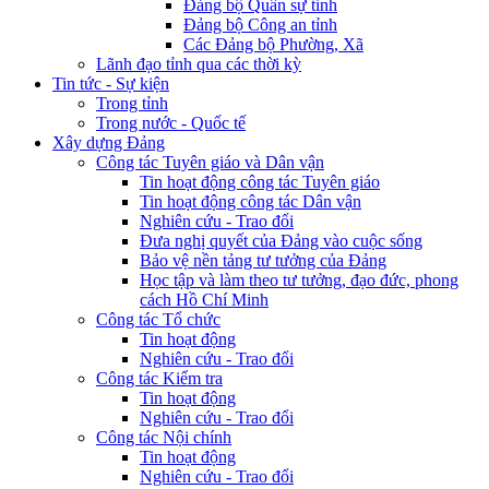
Đảng bộ Quân sự tỉnh
Đảng bộ Công an tỉnh
Các Đảng bộ Phường, Xã
Lãnh đạo tỉnh qua các thời kỳ
Tin tức - Sự kiện
Trong tỉnh
Trong nước - Quốc tế
Xây dựng Đảng
Công tác Tuyên giáo và Dân vận
Tin hoạt động công tác Tuyên giáo
Tin hoạt động công tác Dân vận
Nghiên cứu - Trao đổi
Đưa nghị quyết của Đảng vào cuộc sống
Bảo vệ nền tảng tư tưởng của Đảng
Học tập và làm theo tư tưởng, đạo đức, phong
cách Hồ Chí Minh
Công tác Tổ chức
Tin hoạt động
Nghiên cứu - Trao đổi
Công tác Kiểm tra
Tin hoạt động
Nghiên cứu - Trao đổi
Công tác Nội chính
Tin hoạt động
Nghiên cứu - Trao đổi