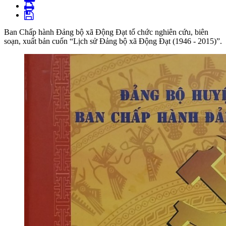
Ban Chấp hành Đảng bộ xã Động Đạt tổ chức nghiên cứu, biên
soạn, xuất bản cuốn “Lịch sử Đảng bộ xã Động Đạt (1946 - 2015)”.