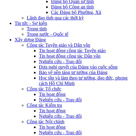
Đảng bộ Quân sự tỉnh
Đảng bộ Công an tỉnh
Các Đảng bộ Phường, Xã
Lãnh đạo tỉnh qua các thời kỳ
Tin tức - Sự kiện
Trong tỉnh
Trong nước - Quốc tế
Xây dựng Đảng
Công tác Tuyên giáo và Dân vận
Tin hoạt động công tác Tuyên giáo
Tin hoạt động công tác Dân vận
Nghiên cứu - Trao đổi
Đưa nghị quyết của Đảng vào cuộc sống
Bảo vệ nền tảng tư tưởng của Đảng
Học tập và làm theo tư tưởng, đạo đức, phong
cách Hồ Chí Minh
Công tác Tổ chức
Tin hoạt động
Nghiên cứu - Trao đổi
Công tác Kiểm tra
Tin hoạt động
Nghiên cứu - Trao đổi
Công tác Nội chính
Tin hoạt động
Nghiên cứu - Trao đổi