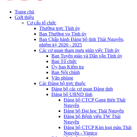
Trang chủ
Giới thiệu
Cơ cấu tổ chức
Thường trực Tỉnh ủy
Ban Thường vụ Tỉnh ủy
Ban Chấp hành Đảng bộ tỉnh Thái Nguyên,
nhiệm kỳ 2020 - 2025
Các cơ quan tham mưu giúp việc Tỉnh ủy
Ban Tuyên giáo và Dân vận Tỉnh ủy
Ban Tổ chức
Ủy ban Kiểm tra
Ban Nội chính
Văn phòng
Các Đảng bộ trực thuộc
Đảng bộ các cơ quan Đảng tỉnh
Đảng bộ UBND tỉnh
Đảng bộ CTCP Gang thép Thái
Nguyên
Đảng bộ Đại học Thái Nguyên
Đảng bộ Bệnh viện TW Thái
Nguyên
Đảng bộ CTCP Kim loại màu Thái
Nguyên - Vimico