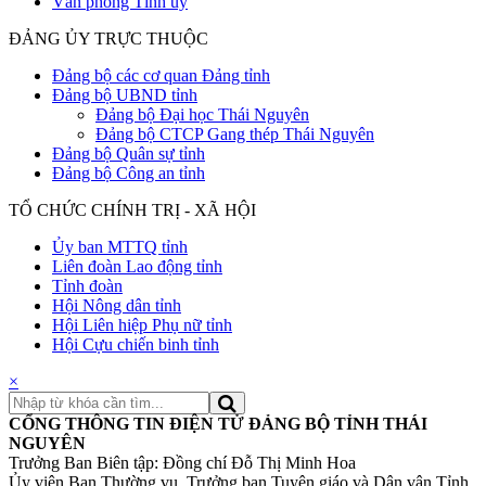
Văn phòng Tỉnh ủy
ĐẢNG ỦY TRỰC THUỘC
Đảng bộ các cơ quan Đảng tỉnh
Đảng bộ UBND tỉnh
Đảng bộ Đại học Thái Nguyên
Đảng bộ CTCP Gang thép Thái Nguyên
Đảng bộ Quân sự tỉnh
Đảng bộ Công an tỉnh
TỔ CHỨC CHÍNH TRỊ - XÃ HỘI
Ủy ban MTTQ tỉnh
Liên đoàn Lao động tỉnh
Tỉnh đoàn
Hội Nông dân tỉnh
Hội Liên hiệp Phụ nữ tỉnh
Hội Cựu chiến binh tỉnh
×
CỔNG THÔNG TIN ĐIỆN TỬ ĐẢNG BỘ TỈNH THÁI
NGUYÊN
Trưởng Ban Biên tập: Đồng chí Đỗ Thị Minh Hoa
Ủy viên Ban Thường vụ, Trưởng ban Tuyên giáo và Dân vận Tỉnh