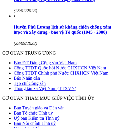
(25/02/2023)
Huyện Phú Lương lịch sử kháng chiến chống xâm
lược và xây dựng - bảo vệ Tổ quốc (1945 - 2000)
(23/09/2022)
CƠ QUAN TRUNG ƯƠNG
Báo ĐT Đảng Cộng sản Việt Nam
Cổng TTĐT Quốc hội Nước CHXHCN Việt Nam
Cổng TTĐT Chính phủ Nước CHXHCN Việt Nam
Báo Nhân dân
Tạp chí Cộng sản
Thông tấn xã Việt Nam (TTXVN)
CƠ QUAN THAM MƯU GIÚP VIỆC TỈNH ỦY
Ban Tuyên giáo và Dân vận
Ban Tổ chức Tỉnh uỷ
Uỷ ban Kiểm tra Tỉnh uỷ
Ban Nội chính Tỉnh uỷ