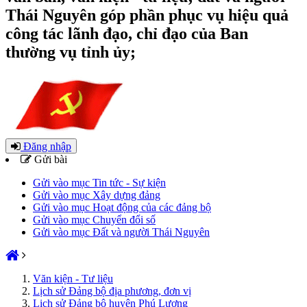
Thái Nguyên góp phần phục vụ hiệu quả
công tác lãnh đạo, chỉ đạo của Ban
thường vụ tỉnh ủy;
Đăng nhập
Gửi bài
Gửi vào mục Tin tức - Sự kiện
Gửi vào mục Xây dựng đảng
Gửi vào mục Hoạt động của các đảng bộ
Gửi vào mục Chuyển đổi số
Gửi vào mục Đất và người Thái Nguyên
Văn kiện - Tư liệu
Lịch sử Đảng bộ địa phương, đơn vị
Lịch sử Đảng bộ huyện Phú Lương