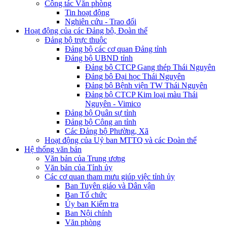
Công tác Văn phòng
Tin hoạt động
Nghiên cứu - Trao đổi
Hoạt động của các Đảng bộ, Đoàn thể
Đảng bộ trực thuộc
Đảng bộ các cơ quan Đảng tỉnh
Đảng bộ UBND tỉnh
Đảng bộ CTCP Gang thép Thái Nguyên
Đảng bộ Đại học Thái Nguyên
Đảng bộ Bệnh viện TW Thái Nguyên
Đảng bộ CTCP Kim loại màu Thái
Nguyên - Vimico
Đảng bộ Quân sự tỉnh
Đảng bộ Công an tỉnh
Các Đảng bộ Phường, Xã
Hoạt động của Uỷ ban MTTQ và các Đoàn thể
Hệ thống văn bản
Văn bản của Trung ương
Văn bản của Tỉnh ủy
Các cơ quan tham mưu giúp việc tỉnh ủy
Ban Tuyên giáo và Dân vận
Ban Tổ chức
Ủy ban Kiểm tra
Ban Nội chính
Văn phòng