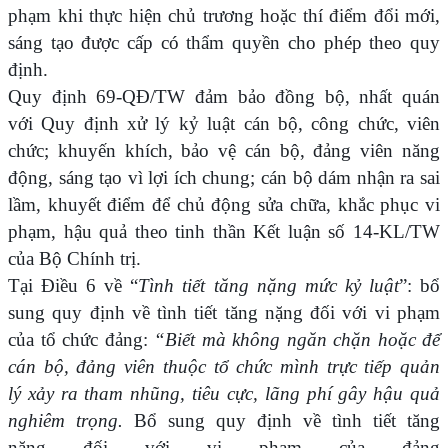
phạm khi thực hiện chủ trương hoặc thí điểm đổi mới,
sáng tạo được cấp có thẩm quyền cho phép theo quy
định.
Quy định 69-QĐ/TW đảm bảo đồng bộ, nhất quán
với Quy định xử lý kỷ luật cán bộ, công chức, viên
chức; khuyến khích, bảo vệ cán bộ, đảng viên năng
động, sáng tạo vì lợi ích chung; cán bộ dám nhận ra sai
lầm, khuyết điểm để chủ động sửa chữa, khắc phục vi
phạm, hậu quả theo tinh thần Kết luận số 14-KL/TW
của Bộ Chính trị.
Tại Điều 6 về “
Tình tiết tăng nặng mức kỷ luật
”: bổ
sung quy định về tình tiết tăng nặng đối với vi phạm
của tổ chức đảng:
“Biết mà không ngăn chặn hoặc để
cán bộ, đảng viên thuộc tổ chức mình trực tiếp quản
lý xảy ra tham nhũng, tiêu cực, lãng phí gây hậu quả
nghiêm trọng.
Bổ sung quy định về tình tiết tăng
nặng đối với vi phạm của đảng