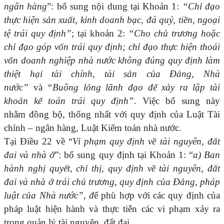
ngân hàng
”: bổ sung nội dung tại Khoản 1:
“Chỉ đạo
thực hiện sản xuất, kinh doanh bạc, đá quý, tiền, ngoại
tệ trái quy định”
; tại khoản 2:
“Cho chủ trương hoặc
chỉ đạo góp vốn trái quy định; chỉ đạo thực hiện thoái
vốn doanh nghiệp nhà nước không đúng quy định làm
thiệt hại tài chính, tài sản của Đảng, Nhà
nước”
và
“Buông lỏng lãnh đạo để xảy ra lập tài
khoản kế toán trái quy định”
. Việc bổ sung này
nhằm đồng bộ, thống nhất với quy định của Luật Tài
chính – ngân hàng, Luật Kiểm toán nhà nước.
Tại Điều 22 về “
Vi phạm quy định về tài nguyên, đất
đai và nhà ở
”: bổ sung quy định tại Khoản 1: “
a) Ban
hành nghị quyết, chỉ thị, quy định về tài nguyên, đất
đai và nhà ở trái chủ trương, quy định của Đảng, pháp
luật của Nhà nước”, đ
ể phù hợp với các quy định của
pháp luật hiện hành và thực tiễn các vi phạm xảy ra
trong quản lý tài nguyên, đất đai.