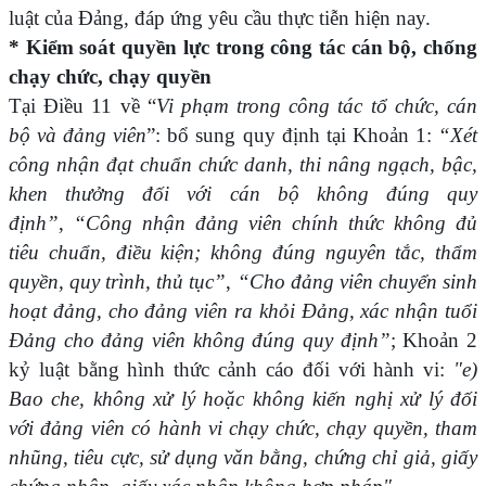
luật của Đảng, đáp ứng yêu cầu thực tiễn hiện nay.
* Kiểm soát quyền lực trong công tác cán bộ, chống
chạy chức, chạy quyền
Tại Điều 11 về “
Vi phạm trong công tác tổ chức, cán
bộ và đảng viên
”: bổ sung quy định tại Khoản 1:
“Xét
công nhận đạt chuẩn chức danh, thi nâng ngạch, bậc,
khen thưởng đối với cán bộ không đúng quy
định”
,
“Công nhận đảng viên chính thức không đủ
tiêu chuẩn, điều kiện; không đúng nguyên tắc, thẩm
quyền, quy trình, thủ tục”
,
“Cho đảng viên chuyển sinh
hoạt đảng, cho đảng viên ra khỏi Đảng, xác nhận tuổi
Đảng cho đảng viên không đúng quy định”
; Khoản 2
kỷ luật bằng hình thức cảnh cáo đối với hành vi:
"e)
Bao che, không xử lý hoặc không kiến nghị xử lý đối
với đảng viên có hành vi chạy chức, chạy quyền, tham
nhũng, tiêu cực, sử dụng văn bằng, chứng chỉ giả, giấy