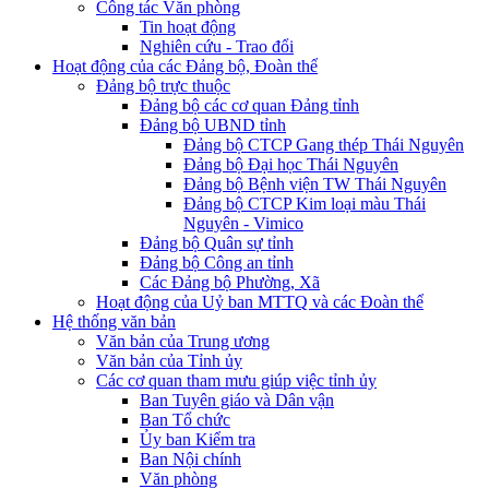
Công tác Văn phòng
Tin hoạt động
Nghiên cứu - Trao đổi
Hoạt động của các Đảng bộ, Đoàn thể
Đảng bộ trực thuộc
Đảng bộ các cơ quan Đảng tỉnh
Đảng bộ UBND tỉnh
Đảng bộ CTCP Gang thép Thái Nguyên
Đảng bộ Đại học Thái Nguyên
Đảng bộ Bệnh viện TW Thái Nguyên
Đảng bộ CTCP Kim loại màu Thái
Nguyên - Vimico
Đảng bộ Quân sự tỉnh
Đảng bộ Công an tỉnh
Các Đảng bộ Phường, Xã
Hoạt động của Uỷ ban MTTQ và các Đoàn thể
Hệ thống văn bản
Văn bản của Trung ương
Văn bản của Tỉnh ủy
Các cơ quan tham mưu giúp việc tỉnh ủy
Ban Tuyên giáo và Dân vận
Ban Tổ chức
Ủy ban Kiểm tra
Ban Nội chính
Văn phòng