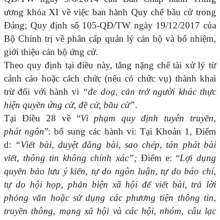
ương khóa XI về việc ban hành Quy chế bầu cử trong
Đảng; Quy định số 105-QĐ/TW ngày 19/12/2017 của
Bộ Chính trị về phân cấp quản lý cán bộ và bổ nhiệm,
giới thiệu cán bộ ứng cử.
Theo quy định tại điều này, tăng nặng chế tài xử lý từ
cảnh cáo hoặc cách chức (nếu có chức vụ) thành khai
trừ đối với hành vi
“đe doạ, cản trở người khác thực
hiện quyền ứng cử, đề cử, bầu cử”
.
Tại Điều 28 về “
Vi phạm quy định tuyên truyền,
phát ngôn
”: bổ sung các hành vi: Tại Khoản 1, Điểm
d:
“Viết bài, duyệt đăng bài, sao chép, tán phát bài
viết, thông tin không chính xác”;
Điểm e: “
Lợi dụng
quyền bảo lưu ý kiến, tự do ngôn luận, tự do báo chí,
tự do hội họp, phản biện xã hội để viết bài, trả lời
phỏng vấn hoặc sử dụng các phương tiện thông tin,
truyền thông, mạng xã hội và các hội, nhóm, câu lạc