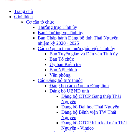
Trang chủ
Giới thiệu
Cơ cấu tổ chức
Thường trực Tỉnh ủy
Ban Thường vụ Tỉnh ủy
Ban Chấp hành Đảng bộ tỉnh Thái Nguyên,
nhiệm kỳ 2020 - 2025
Các cơ quan tham mưu giúp việc Tỉnh ủy
Ban Tuyên giáo và Dân vận Tỉnh ủy
Ban Tổ chức
Ủy ban Kiểm tra
Ban Nội chính
Văn phòng
Các Đảng bộ trực thuộc
Đảng bộ các cơ quan Đảng tỉnh
Đảng bộ UBND tỉnh
Đảng bộ CTCP Gang thép Thái
Nguyên
Đảng bộ Đại học Thái Nguyên
Đảng bộ Bệnh viện TW Thái
Nguyên
Đảng bộ CTCP Kim loại màu Thái
Nguyên - Vimico