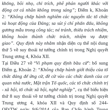
khống, bôi nhọ, chỉ trích, phê phán người khác với
động cơ cá nhân không trong sáng”;
Điểm k, Khoản
2:
“Không chấp hành nghiêm các nguyên tắc tổ chức
và hoạt động của Đảng; sa sút ý chí phấn đấu, không
gương mẫu trong công tác; né tránh, thiếu trách nhiệm,
không hoàn thành chức trách, nhiệm vụ được
giao”. Quy định này nhằm
nhận diện cụ thể nội dung
thứ 5 về suy thoái tư tưởng chính trị trong Nghị quyết
Trung ương 4, Khóa XII.
Tại Điều 27 về “
Vi phạm quy định bầu cử
”: bổ sung
Điểm g, Khoản 2:
“Không chấp hành giới thiệu của tổ
chức đảng để ứng cử, đề cử vào các chức danh của cơ
quan nhà nước, Mặt trận Tổ quốc, các tổ chức chính trị
- xã hội, tổ chức xã hội, nghề nghiệp”,
cụ thể biểu hiện
thứ 8 suy thoái về tư tưởng chính trị trong Nghị quyết
Trung ương 4, khóa XII và Quy định số 244-
QĐ/TW ngày 9/6/2014 của Ban Chấp hành Trung