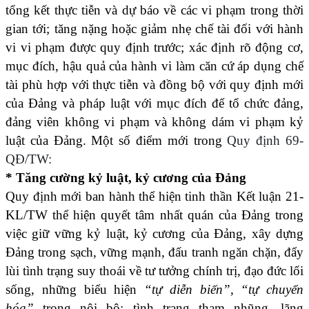
tổng kết thực tiễn và dự báo về các vi phạm trong thời
gian tới; tăng nặng hoặc giảm nhẹ chế tài đối với hành
vi vi phạm được quy định trước; xác định rõ động cơ,
mục đích, hậu quả của hành vi làm căn cứ áp dụng chế
tài phù hợp với thực tiễn và đồng bộ với quy định mới
của Đảng và pháp luật với mục đích để tổ chức đảng,
đảng viên không vi phạm và không dám vi phạm kỷ
luật của Đảng. Một số điểm mới trong
Quy định 69-
QĐ/TW:
* Tăng cường kỷ luật, kỷ cương của Đảng
Quy định mới ban hành thể hiện tinh thần Kết luận 21-
KL/TW thể hiện quyết tâm nhất quán của Đảng trong
việc giữ vững kỷ luật, kỷ cương của Đảng, xây dựng
Đảng trong sạch, vững mạnh, đấu tranh ngăn chặn, đẩy
lùi tình trạng suy thoái về tư tưởng chính trị, đạo đức lối
sống, những biểu hiện
“tự diễn biến”, “tự chuyển
hóa”
trong nội bộ; tình trạng tham nhũng, lãng