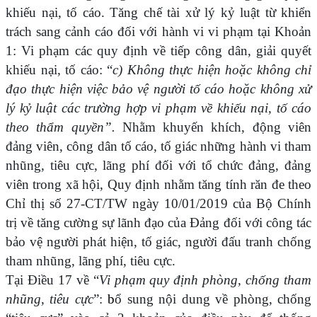
khiếu nại, tố cáo. Tăng chế tài xử lý kỷ luật từ khiển
trách sang cảnh cáo đối với hành vi vi phạm tại Khoản
1: Vi phạm các quy định về tiếp công dân, giải quyết
khiếu nại, tố cáo: “
c) Không thực hiện hoặc không chỉ
đạo thực hiện việc bảo vệ người tố cáo hoặc không xử
lý kỷ luật các trường hợp vi phạm về khiếu nại, tố cáo
theo thẩm quyền”.
Nhằm khuyến khích, động viên
đảng viên, công dân tố cáo, tố giác những hành vi tham
nhũng, tiêu cực, lãng phí đối với tổ chức đảng, đảng
viên trong xã hội, Quy định nhằm tăng tính răn đe theo
Chỉ thị số 27-CT/TW ngày 10/01/2019 của Bộ Chính
trị về tăng cường sự lãnh đạo của Đảng đối với công tác
bảo vệ người phát hiện, tố giác, người đấu tranh chống
tham nhũng, lãng phí, tiêu cực.
Tại Điều 17 về “
Vi phạm quy định phòng, chống tham
nhũng, tiêu cực
”:
b
ổ sung nội dung về phòng, chống