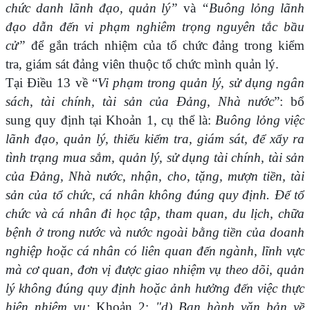
chức danh lãnh đạo, quản lý”
và
“Buông lỏng lãnh
đạo dẫn đến vi phạm nghiêm trọng nguyên tắc bầu
cử”
để gắn trách nhiệm của tổ chức đảng trong kiểm
tra, giám sát đảng viên thuộc tổ chức mình quản lý.
Tại Điều 13 về “
Vi phạm trong quản lý, sử dụng ngân
sách, tài chính, tài sản của Đảng, Nhà nước
”: bổ
sung quy định tại Khoản 1, cụ thể là:
Buông lỏng việc
lãnh đạo, quản lý, thiếu kiểm tra, giám sát, để xẩy ra
tình trạng mua sắm, quản lý, sử dụng tài chính, tài sản
của Đảng, Nhà nước, nhận, cho, tặng, mượn tiền, tài
sản của tổ chức, cá nhân không đúng quy định. Để tổ
chức và cá nhân đi học tập, tham quan, du lịch, chữa
bệnh ở trong nước và nước ngoài bằng tiền của doanh
nghiệp hoặc cá nhân có liên quan đến ngành, lĩnh vực
mà cơ quan, đơn vị được giao nhiệm vụ theo dõi, quản
lý không đúng quy định hoặc ảnh hưởng đến việc thực
hiện nhiệm vụ;
Khoản 2:
"d) Ban hành văn bản về