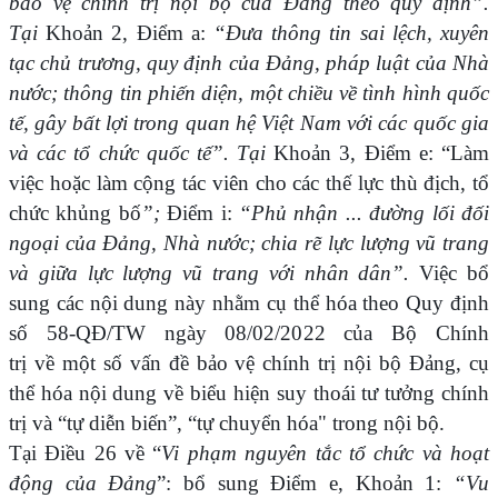
bảo vệ chính trị nội bộ của Đảng theo quy định”.
Tại
Khoản 2, Điểm a:
“Đưa thông tin sai lệch, xuyên
tạc chủ trương, quy định của Đảng, pháp luật của Nhà
nước; thông tin phiến diện, một chiều về tình hình quốc
tế, gây bất lợi trong quan hệ Việt Nam với các quốc gia
và các tổ chức quốc tế”. Tại
Khoản 3, Điểm e: “Làm
việc hoặc làm cộng tác viên cho các thế lực thù địch, tổ
chức khủng bố
”;
Điểm i:
“Phủ nhận ... đường lối đối
ngoại của Đảng, Nhà nước; chia rẽ lực lượng vũ trang
và giữa lực lượng vũ trang với nhân dân”.
Việc bổ
sung các nội dung này nhằm cụ thể hóa theo Quy định
số 58-QĐ/TW ngày 08/02/2022 của Bộ Chính
trị về một số vấn đề bảo vệ chính trị nội bộ Đảng, cụ
thể hóa nội dung về biểu hiện suy thoái tư tưởng chính
trị và “tự diễn biến”, “tự chuyển hóa" trong nội bộ.
Tại Điều 26 về “
Vi phạm nguyên tắc tổ chức và hoạt
động của Đảng
”: bổ sung Điểm e, Khoản 1:
“Vu