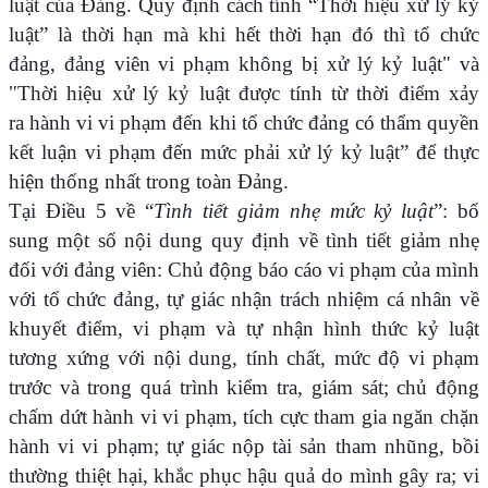
luật của Đảng. Quy định cách tính “Thời hiệu xử lý kỷ
luật” là thời hạn mà khi hết thời hạn đó thì tổ chức
đảng, đảng viên vi phạm không bị xử lý kỷ luật" và
"Thời hiệu xử lý kỷ luật được tính từ thời điểm xảy
ra hành vi vi phạm đến khi tổ chức đảng có thẩm quyền
kết luận vi phạm đến mức phải xử lý kỷ luật” để thực
hiện thống nhất trong toàn Đảng.
Tại Điều 5 về “
Tình tiết giảm nhẹ mức kỷ luật
”:
bổ
sung một số nội dung quy định về tình tiết giảm nhẹ
đối với đảng viên: Chủ động báo cáo vi phạm của mình
với tổ chức đảng, tự giác nhận trách nhiệm cá nhân về
khuyết điểm, vi phạm và tự nhận hình thức kỷ luật
tương xứng với nội dung, tính chất, mức độ vi phạm
trước và trong quá trình kiểm tra, giám sát; chủ động
chấm dứt hành vi vi phạm, tích cực tham gia ngăn chặn
hành vi vi phạm; tự giác nộp tài sản tham nhũng, bồi
thường thiệt hại, khắc phục hậu quả do mình gây ra; vi