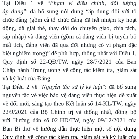
Tại Điều 1 về “
Phạm vi điều chỉnh, đối tượng
áp dụng
”: đã bổ sung nội dung “áp dụng đối với tổ
chức đảng (gồm cả tổ chức đảng đã hết nhiệm kỳ hoạt
động, đã giải thể, thay đổi do chuyển giao, chia tách,
sáp nhập) và đảng viên (gồm cả đảng viên bị tuyên bố
mất tích, đảng viên đã qua đời nhưng có vi phạm đặc
biệt nghiêm trọng)” để phù hợp, thống nhất với Điều 1,
Quy định số 22-QĐ/TW, ngày 28/7/2021 của Ban
Chấp hành Trung ương về công tác kiểm tra, giám sát
và kỷ luật của Đảng.
Tại Điều 2 về “
Nguyên tắc xử lý kỷ luật
”: đã bổ sung
nguyên tắc về việc bảo vệ đảng viên thực hiện đề xuất
về đổi mới, sáng tạo theo Kết luận số 14-KL/TW, ngày
22/9/2021 của Bộ Chính trị và thống nhất, đồng bộ
với Hướng dẫn số 02-HD/TW, ngày 09/12/2021 của
Ban Bí thư về
hướng dẫn thực hiện một số nội dung
Quy định về công tác kiểm tra, giám sát và kỷ luật của