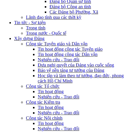
Đảng bộ Quân sự tỉnh
Đảng bộ Công an tỉnh
Các Đảng bộ Phường, Xã
Lãnh đạo tỉnh qua các thời kỳ
Tin tức - Sự kiện
Trong tỉnh
Trong nước - Quốc tế
Xây dựng Đảng
Công tác Tuyên giáo và Dân vận
Tin hoạt động công tác Tuyên giáo
Tin hoạt động công tác Dân vận
Nghiên cứu - Trao đổi
Đưa nghị quyết của Đảng vào cuộc sống
Bảo vệ nền tảng tư tưởng của Đảng
Học tập và làm theo tư tưởng, đạo đức, phong
cách Hồ Chí Minh
Công tác Tổ chức
Tin hoạt động
Nghiên cứu - Trao đổi
Công tác Kiểm tra
Tin hoạt động
Nghiên cứu - Trao đổi
Công tác Nội chính
Tin hoạt động
Nghiên cứu - Trao đổi