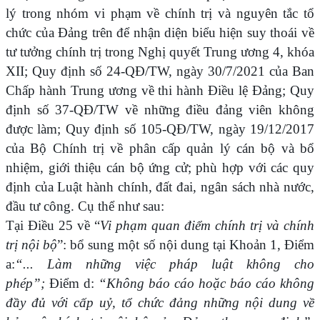
lý trong nhóm vi phạm về chính trị và nguyên tắc tổ
chức của Đảng
trên để nhận diện biểu hiện suy thoái về
tư tưởng chính trị trong Nghị quyết Trung ương 4, khóa
XII; Quy định số 24-QĐ/TW, ngày 30/7/2021 của Ban
Chấp hành Trung ương về thi hành Điều lệ Đảng; Quy
định số 37-QĐ/TW về những điều đảng viên không
được làm; Quy định số 105-QĐ/TW, ngày 19/12/2017
của Bộ Chính trị về phân cấp quản lý cán bộ và bổ
nhiệm, giới thiệu cán bộ ứng cử; phù hợp với các quy
định của Luật hành chính, đất đai, ngân sách nhà nước,
đầu tư công. Cụ thể như sau:
Tại Điều 25 về “
Vi phạm quan điểm chính trị và chính
trị nội bộ
”: bổ sung một số nội dung tại Khoản 1,
Điểm
a:
“... Làm những việc pháp luật không cho
phép”;
Điểm d:
“Không báo cáo hoặc báo cáo không
đầy đủ với cấp uỷ, tổ chức đảng những nội dung về