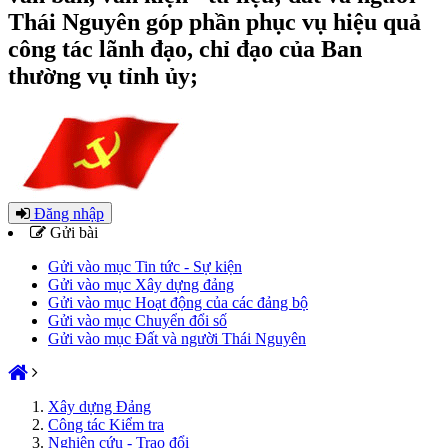
Thái Nguyên góp phần phục vụ hiệu quả
công tác lãnh đạo, chỉ đạo của Ban
thường vụ tỉnh ủy;
Đăng nhập
Gửi bài
Gửi vào mục Tin tức - Sự kiện
Gửi vào mục Xây dựng đảng
Gửi vào mục Hoạt động của các đảng bộ
Gửi vào mục Chuyển đổi số
Gửi vào mục Đất và người Thái Nguyên
Xây dựng Đảng
Công tác Kiểm tra
Nghiên cứu - Trao đổi