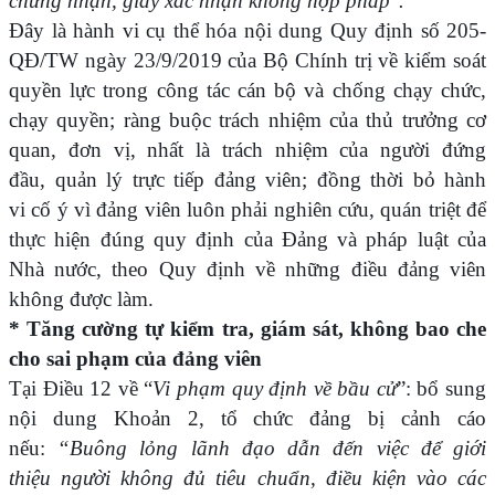
chứng nhận, giấy xác nhận không hợp pháp".
Đây là hành vi cụ thể hóa nội dung Quy định số 205-
QĐ/TW ngày 23/9/2019 của Bộ Chính trị về kiểm soát
quyền lực trong công tác cán bộ và chống chạy chức,
chạy quyền; ràng buộc trách nhiệm của thủ trưởng cơ
quan, đơn vị, nhất là trách nhiệm của người đứng
đầu, quản lý trực tiếp đảng viên; đồng thời bỏ hành
vi cố ý vì đảng viên luôn phải nghiên cứu, quán triệt để
thực hiện đúng quy định của Đảng và pháp luật của
Nhà nước, theo Quy định về những điều đảng viên
không được làm.
* Tăng cường tự kiểm tra, giám sát, không bao che
cho sai phạm của đảng viên
Tại Điều 12 về “
Vi phạm quy định về bầu cử
”: bổ sung
nội dung Khoản 2, tổ chức đảng bị cảnh cáo
nếu:
“Buông lỏng lãnh đạo dẫn đến việc để giới
thiệu người không đủ tiêu chuẩn, điều kiện vào các