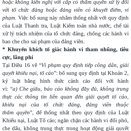
hoặc không kiến nghị với cấp có thẩm quyền xử lý đối
với tổ chức đảng hoặc đảng viên có khuyết điểm, vi
phạm.
Việc bổ sung này nhằm thống nhất với quy định
của Luật Thanh tra, Luật Kiểm toán nhà nước, chế tài
xử lý trách nhiệm của tổ chức đảng, chống các hành vi
bao che cho sai phạm của đảng viên.
* Khuyến khích tố giác hành vi tham nhũng, tiêu
cực, lãng phí
Tại Điều 16 về “
Vi phạm quy định tiếp công dân, giải
quyết khiếu nại, tố cáo
”: bổ sung quy định tại Khoản 2,
kỷ luật bằng hình thức cảnh cáo đối với hành
vi: “
a) Che giấu, báo cáo không đầy đủ, không trung
thực các thông tin liên quan đến giải quyết tố cáo,
khiếu nại của tổ chức đảng, đảng viên thuộc
thẩm quyền
”
,
để thống nhất theo quy định của Luật
Khiếu nại, Luật Tố cáo; ngăn chặn các hành vi đối phó,
che dấu, không trung thực trong hoạt động giải quyết