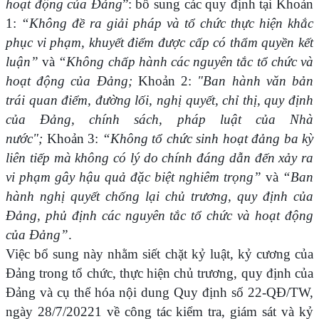
hoạt động của Đảng
”: bổ sung các quy định tại Khoản
1:
“Không đề ra giải pháp và tổ chức thực hiện khắc
phục vi phạm, khuyết điểm được cấp có thẩm quyền kết
luận”
và
“Không chấp hành các nguyên tắc tổ chức và
hoạt động của Đảng;
Khoản 2:
"Ban hành văn bản
trái quan điểm, đường lối, nghị quyết, chỉ thị, quy định
của Đảng, chính sách, pháp luật của Nhà
nước";
Khoản 3:
“Không tổ chức sinh hoạt đảng ba kỳ
liên tiếp mà không có lý do chính đáng dẫn đến xảy ra
vi phạm gây hậu quả đặc biệt nghiêm trọng”
và
“Ban
hành nghị quyết chống lại chủ trương, quy định của
Đảng, phủ định các nguyên tắc tổ chức và hoạt động
của Đảng”
.
Việc bổ sung này nhằm siết chặt kỷ luật, kỷ cương của
Đảng trong tổ chức, thực hiện chủ trương, quy định của
Đảng và cụ thể hóa nội dung Quy định số 22-QĐ/TW,
ngày 28/7/20221 về công tác kiểm tra, giám sát và kỷ