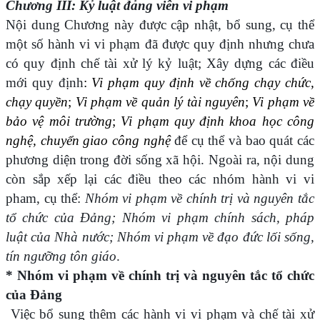
Chương III: Kỷ luật đảng viên vi phạm
Nội dung Chương này được cập nhật, bổ sung, cụ thể
một số hành vi vi phạm đã được quy định nhưng chưa
có quy định chế tài xử lý kỷ luật; Xây dựng các điều
mới quy định
:
Vi phạm quy định về chống chạy chức,
chạy quyền
;
Vi phạm về quản lý tài nguyên
;
Vi phạm về
bảo vệ môi trường
;
Vi phạm quy định khoa học công
nghệ, chuyển giao công nghệ
để cụ thể và bao quát các
phương diện trong đời sống xã hội. Ngoài ra, nội dung
còn sắp xếp lại các điều theo các nhóm hành vi vi
pham, cụ thể:
Nhóm vi phạm về chính trị và nguyên tắc
tổ chức của Đảng; Nhóm vi phạm chính sách, pháp
luật của Nhà nước; Nhóm vi phạm về đạo đức lối sống,
tín ngưỡng tôn giáo
.
* Nhóm vi phạm về chính trị và nguyên tắc tổ chức
của Đảng
Việc bổ sung thêm các hành vi vi phạm và chế tài xử