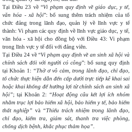
Tại Điều 23 về “
Vi phạm quy định về giáo dục, y tế,
văn hóa - xã hội
”: bổ sung thêm trách nhiệm của tổ
chức đảng trong lãnh đạo, quản lý về lĩnh vực y tế
thành: Vi phạm các quy định về lĩnh vực giáo dục, y tế,
văn hóa - xã hội cho đồng bộ với Điều 43: Vi phạm
trong lĩnh vực y tế đối với đảng viên.
Tại Điều 24 về
“
Vi phạm quy định về an sinh xã hội và
chính sách đối với người có công
”: bổ sung quy định
tại Khoản 1:
“Thờ ơ vô cảm, trong lãnh đạo, chỉ đạo,
tổ chức thực hiện dẫn đến cấp dưới trực tiếp kê khai sai
hoặc khai khống để hưởng lợi từ chính sách an sinh xã
hội”
; tại Khoản 2:
“Hoạt động câu kết lợi ích nhóm
nhằm trục lợi bảo hiểm xã hội, bảo hiểm y tế, bảo hiểm
thất nghiệp”
và
“Thiếu trách nhiệm trong lãnh đạo,
chỉ đạo, kiểm tra, giám sát, thanh tra việc phòng,
chống dịch bệnh, khắc phục thảm họa”
.