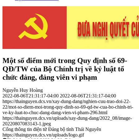
Một số điểm mới trong Quy định số 69-
QĐ/TW của Bộ Chính trị về kỷ luật tổ
chức đảng, đảng viên vi phạm
Nguyễn Huy Hoàng
2022-08-06T21:31:17-04:00
2022-08-06T21:31:17-04:00
https://thainguyen.dcs.vn/xay-dung-dang/nghien-cuu-trao-doi-22-
22/mot-so-diem-moi-trong-quy-dinh-so-69-qd-tw-cua-bo-chinh-tri-
ve-ky-luat-to-chuc-dang-dang-vien-vi-pham-296.html
https://thainguyen.dcs.vn/uploads/xay-dung-dang/2022_08/image-
20220807083143-1.jpeg
Cổng thông tin điện tử Đảng bộ tỉnh Thái Nguyên
https://thainguyen.dcs.vn/uploads/logo.gif