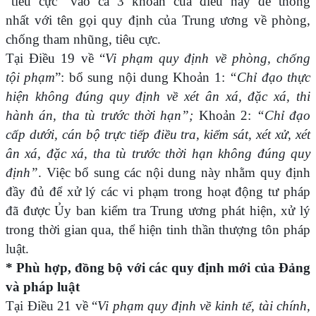
“tiêu cực” vào cả 3 khoản của điều này để thống
nhất với tên gọi quy định của Trung ương về phòng,
chống tham nhũng, tiêu cực.
Tại Điều 19 về “
Vi phạm quy định về phòng, chống
tội phạm
”: bổ sung nội dung Khoản 1:
“Chỉ đạo thực
hiện không đúng quy định về xét ân xá, đặc xá, thi
hành án, tha tù trước thời hạn”;
Khoản 2:
“Chỉ đạo
cấp dưới, cán bộ trực tiếp điều tra, kiểm sát, xét xử, xét
ân xá, đặc xá, tha tù trước thời hạn không đúng quy
định”
. Việc bổ sung các nội dung này nhằm quy định
đầy đủ để xử lý các vi phạm trong hoạt động tư pháp
đã được Ủy ban kiểm tra Trung ương phát hiện, xử lý
trong thời gian qua, thể hiện tinh thần thượng tôn pháp
luật.
* Phù hợp, đồng bộ với các quy định mới của Đảng
và pháp luật
Tại Điều 21 về “
Vi phạm quy định về kinh tế, tài chính,