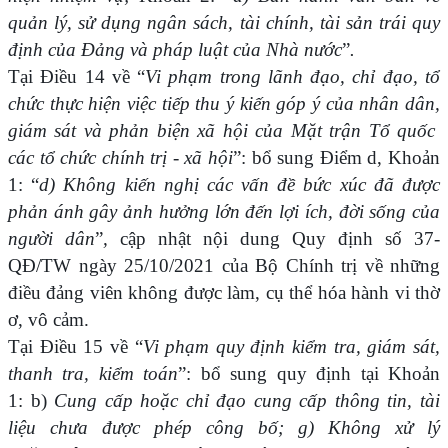
quản lý, sử dụng ngân sách, tài chính, tài sản trái quy
định của Đảng và pháp luật của Nhà nước
”
.
Tại Điều 14 về “
Vi phạm trong lãnh đạo, chỉ đạo, tổ
chức thực hiện việc tiếp thu ý kiến góp ý của nhân dân,
giám sát và phản biện xã hội của Mặt trận Tổ quốc
các tổ chức chính trị - xã hội
”: bổ sung Điểm d, Khoản
1: “
d) Không kiến nghị các vấn đề bức xúc đã được
phản ánh gây ảnh hưởng lớn đến lợi ích, đời sống của
người dân
”
,
cập nhật nội dung Quy định số 37-
QĐ/TW ngày 25/10/2021 của Bộ Chính trị về những
điều đảng viên không được làm, cụ thể hóa hành vi thờ
ơ, vô cảm.
Tại Điều 15 về “
Vi phạm quy định kiểm tra, giám sát,
thanh tra, kiểm toán
”: bổ sung quy định tại Khoản
1: b)
Cung cấp hoặc chỉ đạo cung cấp thông tin, tài
liệu chưa được phép công bố; g) Không xử lý