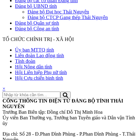
Đảng bộ các cơ quan Đảng tỉnh
Đảng bộ UBND tỉnh
Đảng bộ Đại học Thái Nguyên
Đảng bộ CTCP Gang thép Thái Nguyên
Đảng bộ Quân sự tỉnh
Đảng bộ Công an tỉnh
TỔ CHỨC CHÍNH TRỊ - XÃ HỘI
Ủy ban MTTQ tỉnh
Liên đoàn Lao động tỉnh
Tỉnh đoàn
Hội Nông dân tỉnh
Hội Liên hiệp Phụ nữ tỉnh
Hội Cựu chiến binh tỉnh
×
CỔNG THÔNG TIN ĐIỆN TỬ ĐẢNG BỘ TỈNH THÁI
NGUYÊN
Trưởng Ban Biên tập: Đồng chí Đỗ Thị Minh Hoa
Ủy viên Ban Thường vụ, Trưởng ban Tuyên giáo và Dân vận Tỉnh
ủy
Địa chỉ: Số 28 - Đ.Phan Đình Phùng - P.Phan Đình Phùng - T.Thái
Nguyên