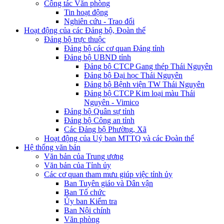
Công tác Văn phòng
Tin hoạt động
Nghiên cứu - Trao đổi
Hoạt động của các Đảng bộ, Đoàn thể
Đảng bộ trực thuộc
Đảng bộ các cơ quan Đảng tỉnh
Đảng bộ UBND tỉnh
Đảng bộ CTCP Gang thép Thái Nguyên
Đảng bộ Đại học Thái Nguyên
Đảng bộ Bệnh viện TW Thái Nguyên
Đảng bộ CTCP Kim loại màu Thái
Nguyên - Vimico
Đảng bộ Quân sự tỉnh
Đảng bộ Công an tỉnh
Các Đảng bộ Phường, Xã
Hoạt động của Uỷ ban MTTQ và các Đoàn thể
Hệ thống văn bản
Văn bản của Trung ương
Văn bản của Tỉnh ủy
Các cơ quan tham mưu giúp việc tỉnh ủy
Ban Tuyên giáo và Dân vận
Ban Tổ chức
Ủy ban Kiểm tra
Ban Nội chính
Văn phòng