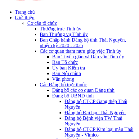
Trang chủ
Giới thiệu
Cơ cấu tổ chức
Thường trực Tỉnh ủy
Ban Thường vụ Tỉnh ủy
Ban Chấp hành Đảng bộ tỉnh Thái Nguyên,
nhiệm kỳ 2020 - 2025
Các cơ quan tham mưu giúp việc Tỉnh ủy
Ban Tuyên giáo và Dân vận Tỉnh ủy
Ban Tổ chức
Ủy ban Kiểm tra
Ban Nội chính
Văn phòng
Các Đảng bộ trực thuộc
Đảng bộ các cơ quan Đảng tỉnh
Đảng bộ UBND tỉnh
Đảng bộ CTCP Gang thép Thái
Nguyên
Đảng bộ Đại học Thái Nguyên
Đảng bộ Bệnh viện TW Thái
Nguyên
Đảng bộ CTCP Kim loại màu Thái
Nguyên - Vimico