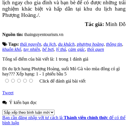
lịch ngay cho gia đình và bạn bè để có được những trải
nghiệm khác biệt và hấp dẫn tại khu du lịch hang
Phượng Hoàng./.
Tác giả:
Minh Đỗ
Nguồn tin:
thainguyentourism.vn
Tags:
thái nguyên
,
du lịch
,
du khách
,
phượng hoàng
,
thông tin
,
khuôn khổ
,
tuy nhiên
,
bể bơi
,
lý thú
,
cảm giác
,
thói quen
Tổng số điểm của bài viết là: 1 trong 1 đánh giá
Đi du lịch hang Phượng Hoàng, suối Mỏ Gà vào mùa đông có gì
hay???
Xếp hạng:
1
-
1
phiếu bầu
5
Click để đánh giá bài viết
Tweet
Ý kiến bạn đọc
Bạn cần đăng nhập với tư cách là
Thành viên chính thức
để có thể
bình luận