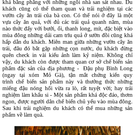
khá bằng phẳng với những ngôi nhà san sát nhau. Du
khách cũng có thể tham quan và trải nghiệm tại các
vườn cây ăn trái của bà con. Có thể nói ở đây là một
vựa cây ăn quả, với đủ các trái quả quanh năm, mùa
nào thức đấy với bưởi, ổi, thanh long, mít, đặc biệt vào
mùa đông những dải cam trĩu quả ở sườn đồi cũng khá
hấp dẫn du khách. Miên man giữa những vườn cây ăn
trái,
đâu đó
bắt gặp những cọn nước, du khách đừng
quên check in vài kiểu ảnh làm kỷ niệm.
Không chỉ
vậy, du khách còn được th
am quan
cơ sở
chế biến
sản
phẩm đặc sản của địa phương -
Đậu
phụ
Bình Long
(ngay tại xóm Mỏ Gà), tận mắt chứng kiến quy
trình
chế biến
sản phẩm này và thưởng thức những
miếng đậu nóng hổi vừa ra lò, rất tuyệt vời; hay trải
nghiệm làm khẩu si - Một sản phẩm khá độc đáo, thơm
ngon, được người dân chế biến chủ yếu vào mùa đông.
Sau khi trải nghiệm du khách có thể mua những sản
phẩm về làm quà.