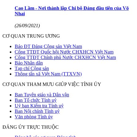
Cao Lầm - Nơi thành lập Chi bộ Đảng đầu tiên của Võ
Nhai
(26/09/2021)
CƠ QUAN TRUNG ƯƠNG
Báo ĐT Đảng Cộng sản Việt Nam
Cổng TTĐT Quốc hội Nước CHXHCN Việt Nam
Cổng TTĐT Chính phủ Nước CHXHCN Việt Nam
Báo Nhân dân
Tạp chí Cộng sản
Thông tấn xã Việt Nam (TTXVN)
CƠ QUAN THAM MƯU GIÚP VIỆC TỈNH ỦY
Ban Tuyên giáo và Dân vận
Ban Tổ chức Tỉnh uỷ
Uỷ ban Kiểm tra Tỉnh uỷ
Ban Nội chính Tỉnh uỷ
Văn phòng Tỉnh ủy
ĐẢNG ỦY TRỰC THUỘC