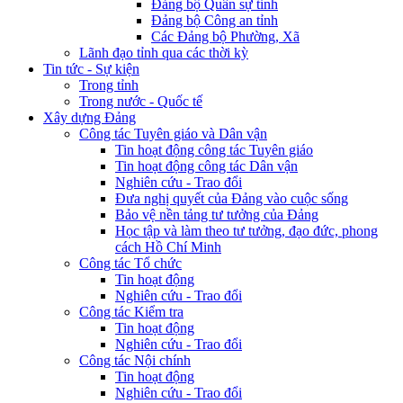
Đảng bộ Quân sự tỉnh
Đảng bộ Công an tỉnh
Các Đảng bộ Phường, Xã
Lãnh đạo tỉnh qua các thời kỳ
Tin tức - Sự kiện
Trong tỉnh
Trong nước - Quốc tế
Xây dựng Đảng
Công tác Tuyên giáo và Dân vận
Tin hoạt động công tác Tuyên giáo
Tin hoạt động công tác Dân vận
Nghiên cứu - Trao đổi
Đưa nghị quyết của Đảng vào cuộc sống
Bảo vệ nền tảng tư tưởng của Đảng
Học tập và làm theo tư tưởng, đạo đức, phong
cách Hồ Chí Minh
Công tác Tổ chức
Tin hoạt động
Nghiên cứu - Trao đổi
Công tác Kiểm tra
Tin hoạt động
Nghiên cứu - Trao đổi
Công tác Nội chính
Tin hoạt động
Nghiên cứu - Trao đổi