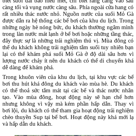
biết suối dài bao hiêu mét, chỉ biết rằng càng vào sâu
càng tối và vụng nước càng sâu. Phía ngoài cửa hang có
rất nhiều thác nước nhỏ. Nguồn nước của suối Mỏ Gà
được dẫn ra hệ thống các bể bơi của khu du lịch. Trong
những ngày hè nóng bức, du khách thường ngâm mình
trong làn nước mát lạnh ở bể bơi hoặc những tầng thác,
đây thực sự là những trải nghiệm thú vị. Mùa đông có
thể du khách không trải nghiệm tắm suối tuy nhiên bạn
lại có thể khám phá suối Mỏ Gà ở độ dài sâu hơn vì
lượng nước chảy ít nên du khách có thể di chuyển khá
dễ dàng để khám phá.
Trong khuôn viên của khu du lịch, tại khu vực các bể
bơi thu hút khá đông du khách vào mùa hè. Du khách
có thể thoả sức tắm mát tại các bể và thác nước nhân
tạo. Vào mùa đông, hoạt động này sẽ hạn chế hơn
nhưng không vì vậy mà kém phần hấp dẫn. Thay vì
bơi lội, du khách có thể tham gia hoạt động trải nghiệm
chèo thuyền Sup tại bể bơi. Hoạt động này khá mới lạ
và hấp dẫn du khách.