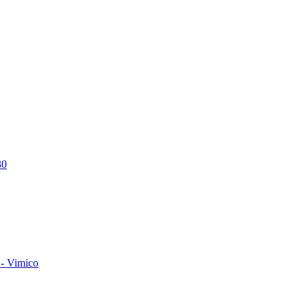
30
- Vimico