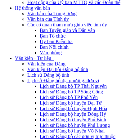
Hoạt động của Uỷ ban MTTQ và các Đoàn thể
Hệ thống văn bản
Văn bản của Trung ương
Văn bản của Tỉnh ủy
Các cơ quan tham mưu giúp việc tỉnh ủy
Ban Tuyên giáo và Dân vận
Ban Tổ chức
Ủy ban Kiểm tra
Ban Nội chính
Văn phòng
Văn kiện - Tư liệu
Văn kiện của Đảng
Văn kiện Đại hội Đảng bộ tỉnh
Lịch sử Đảng bộ tỉnh
Lịch sử Đảng bộ địa phương, đơn vị
Lịch sử Đảng bộ TP.Thái Nguyên
Lịch sử Đảng bộ TP.Sông Công
Lịch sử Đảng bộ TP.Phổ Yên
Lịch sử Đảng bộ huyện Đại Từ
Lịch sử Đảng bộ huyện Định Hóa
Lịch sử Đảng bộ huyện Đồng Hỷ
Lịch sử Đảng bộ huyện Phú Bình
Lịch sử Đảng bộ huyện Phú Lương
Lịch sử Đảng bộ huyện Võ Nhai
Lịch sử Đảng bộ các đơn vị trực thuộc