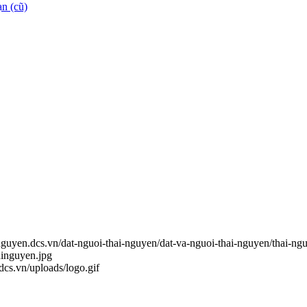
n (cũ)
inguyen.dcs.vn/dat-nguoi-thai-nguyen/dat-va-nguoi-thai-nguyen/thai-ng
hinguyen.jpg
.dcs.vn/uploads/logo.gif