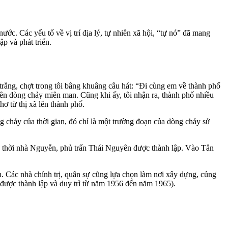
ớc. Các yếu tố về vị trí địa lý, tự nhiên xã hội, “tự nó” đã mang
ập và phát triển.
ắng, chợt trong tôi bâng khuâng câu hát: “Đi cùng em về thành phố
n dòng chảy miên man. Cũng khi ấy, tôi nhận ra, thành phố nhiều
ơ từ thị xã lên thành phố.
ng chảy của thời gian, đó chỉ là một trường đoạn của dòng chảy sử
 thời nhà Nguyễn, phủ trấn Thái Nguyên được thành lập. Vào Tân
ển. Các nhà chính trị, quân sự cũng lựa chọn làm nơi xây dựng, củng
ị được thành lập và duy trì từ năm 1956 đến năm 1965).