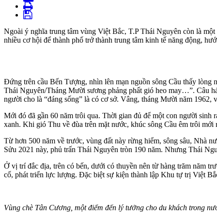
Ngoài ý nghĩa trung tâm vùng Việt Bắc, T.P Thái Nguyên còn là một tr
nhiều cơ hội để thành phố trở thành trung tâm kinh tế năng động, hướng
Đứng trên cầu Bến Tượng, nhìn lên mạn nguồn sông Cầu thấy lòng nư
Thái Nguyên/Tháng Mười sương phảng phất gió heo may…”. Câu hát nh
người cho là “đáng sống” là có cơ sở. Vâng, tháng Mười năm 1962, v
Mới đó đã gần 60 năm trôi qua. Thời gian đủ để một con người sinh ra
xanh. Khi gió Thu về đùa trên mặt nước, khúc sông Cầu êm trôi mới 
Từ hơn 500 năm về trước, vùng đất này rừng hiểm, sông sâu, Nhà n
Sửu 2021 này, phủ trấn Thái Nguyên tròn 190 năm. Nhưng Thái Nguyê
Ở vị trí đắc địa, trên có bến, dưới có thuyền nên từ hàng trăm năm tr
cố, phát triển lực lượng. Đặc biệt sự kiện thành lập Khu tự trị Việt
Vùng chè Tân Cương, một điểm đến lý tưởng cho du khách trong nướ