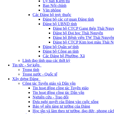
Ủy ban Kiểm tra
Ban Nội chính
Văn phòng
Các Đảng bộ trực thuộc
Đảng bộ các cơ quan Đảng tỉnh
Đảng bộ UBND tỉnh
Đảng bộ CTCP Gang thép Thái Ngu
Đảng bộ Đại học Thái Nguyên
Đảng bộ Bệnh viện TW Thái Nguyê
Đảng bộ CTCP Kim loại màu Thái N
Đảng bộ Quân sự tỉnh
Đảng bộ Công an tỉnh
Các Đảng bộ Phường, Xã
Lãnh đạo tỉnh qua các thời kỳ
Tin tức - Sự kiện
Trong tỉnh
Trong nước - Quốc tế
Xây dựng Đảng
Công tác Tuyên giáo và Dân vận
Tin hoạt động công tác Tuyên giáo
Tin hoạt động công tác Dân vận
Nghiên cứu - Trao đổi
Đưa nghị quyết của Đảng vào cuộc sống
Bảo vệ nền tảng tư tưởng của Đảng
Học tập và làm theo tư tưởng, đạo đức, phong cá