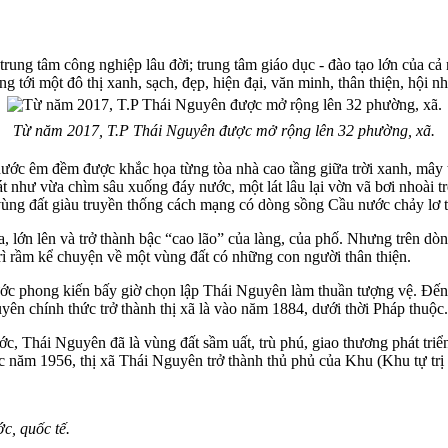
ung tâm công nghiệp lâu đời; trung tâm giáo dục - đào tạo lớn của cả nư
 tới một đô thị xanh, sạch, đẹp, hiện đại, văn minh, thân thiện, hội nh
Từ năm 2017, T.P Thái Nguyên được mở rộng lên 32 phường, xã.
ớc êm đềm được khắc họa từng tòa nhà cao tầng giữa trời xanh, mây tr
ư vừa chìm sâu xuống đáy nước, một lát lâu lại vờn vã bơi nhoài trê
ùng đất giàu truyền thống cách mạng có dòng sồng Cầu nước chảy lơ th
, lớn lên và trở thành bậc “cao lão” của làng, của phố. Nhưng trên dò
rì rầm kể chuyện về một vùng đất có những con người thân thiện.
ước phong kiến bấy giờ chọn lập Thái Nguyên làm thuần tượng vệ. Đến
n chính thức trở thành thị xã là vào năm 1884, dưới thời Pháp thuộc.
ước, Thái Nguyên đã là vùng đất sầm uất, trù phú, giao thương phát tri
 Bắc năm 1956, thị xã Thái Nguyên trở thành thủ phủ của Khu (Khu tự tr
c, quốc tế.