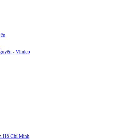
yên
n
guyên - Vimico
ch Hồ Chí Minh