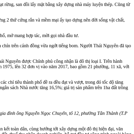
bạt rừng, san đồi lấy mặt bằng xây dựng nhà máy luyện thép. Cũng từ
ưng 2 thứ cứng rắn và mềm mại ấy tạo dựng nên đời sống vật chất,
phố, mở mang hợp tác, mời gọi nhà đầu tư.
ẫn chín trên cánh đồng vừa ngớt tiếng bom. Người Thái Nguyên đã tạo
hái Nguyên được Chính phủ công nhận là đô thị loại I. Trên hành
ăm 1975, lên 32 đơn vị vào năm 2017, bao gồm 21 phường, 11 xã, với
ác chỉ tiêu thành phố đề ra đều đạt và vượt, trong đó tốc độ tăng
 ngân sách Nhà nước tăng 16,5%; giá trị sản phẩm trên 1ha đất trồng
a gia đình ông Nguyễn Ngọc Chuyển, tổ 12, phường Tân Thành (T.P
 kết toàn dân, cùng hướng tới xây dựng một đô thị hiện đại, văn