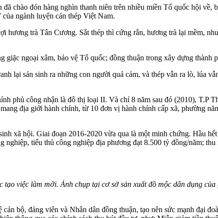
n đã chào đón hàng nghìn thanh niên trên nhiều miền Tổ quốc hội về, 
” của ngành luyện cán thép Việt Nam.
ợi hương trà Tân Cương. Sắt thép thì cứng rắn, hương trà lại mềm, nh
ống giặc ngoại xâm, bảo vệ Tổ quốc; đồng thuận trong xây dựng thành 
nh lại sản sinh ra những con người quả cảm, và thép vẫn ra lò, lúa v
h phủ công nhận là đô thị loại II. Và chỉ 8 năm sau đó (2010), T.P T
ở mang địa giới hành chính, từ 10 đơn vị hành chính cấp xã, phường n
 sinh xã hội. Giai đoạn 2016-2020 vừa qua là một minh chứng. Hầu hết c
ng nghiệp, tiểu thủ công nghiệp địa phương đạt 8.500 tỷ đồng/năm; thu
 tạo việc làm mới. Ảnh chụp tại cơ sở sản xuất đồ mộc dân dụng củ
ệ cán bộ, đảng viên và Nhân dân đồng thuận, tạo nên sức mạnh đại đoàn