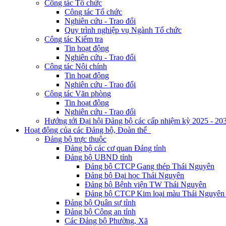
Công tác Tổ chức
Công tác Tổ chức
Nghiên cứu - Trao đổi
Quy trình nghiệp vụ Ngành Tổ chức
Công tác Kiểm tra
Tin hoạt động
Nghiên cứu - Trao đổi
Công tác Nội chính
Tin hoạt động
Nghiên cứu - Trao đổi
Công tác Văn phòng
Tin hoạt động
Nghiên cứu - Trao đổi
Hướng tới Đại hội Đảng bộ các cấp nhiệm kỳ 2025 - 20
Hoạt động của các Đảng bộ, Đoàn thể
Đảng bộ trực thuộc
Đảng bộ các cơ quan Đảng tỉnh
Đảng bộ UBND tỉnh
Đảng bộ CTCP Gang thép Thái Nguyên
Đảng bộ Đại học Thái Nguyên
Đảng bộ Bệnh viện TW Thái Nguyên
Đảng bộ CTCP Kim loại màu Thái Nguyên 
Đảng bộ Quân sự tỉnh
Đảng bộ Công an tỉnh
Các Đảng bộ Phường, Xã