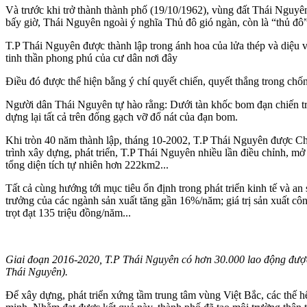
Và trước khi trở thành thành phố (19/10/1962), vùng đất Thái Nguyê
bấy giờ, Thái Nguyên ngoài ý nghĩa Thủ đô gió ngàn, còn là “thủ đô
T.P Thái Nguyên được thành lập trong ánh hoa của lửa thép và diệu v
tinh thần phong phú của cư dân nơi đây
Điều đó được thể hiện bằng ý chí quyết chiến, quyết thắng trong ch
Người dân Thái Nguyên tự hào rằng: Dưới tàn khốc bom đạn chiến tra
dựng lại tất cả trên đống gạch vỡ đổ nát của đạn bom.
Khi tròn 40 năm thành lập, tháng 10-2002, T.P Thái Nguyên được Chín
trình xây dựng, phát triển, T.P Thái Nguyên nhiều lần điều chỉnh, m
tổng diện tích tự nhiên hơn 222km2...
Tất cả cùng hướng tới mục tiêu ổn định trong phát triển kinh tế và an
trưởng của các ngành sản xuất tăng gần 16%/năm; giá trị sản xuất cô
trọt đạt 135 triệu đồng/năm...
Giai đoạn 2016-2020, T.P Thái Nguyên có hơn 30.000 lao động được
Thái Nguyên).
Để xây dựng, phát triển xứng tầm trung tâm vùng Việt Bắc, các thế h