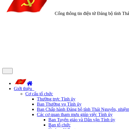
Cổng thông tin điện tử Đảng bộ tỉnh Th
Giới thiệu
Cơ cấu tổ chức
Thường trực Tỉnh ủy
Ban Thường vụ Tỉnh ủy
Ban Chấp hành Đảng bộ tỉnh Thái Nguyên, nhiệm
Các cơ quan tham mưu giúp việc Tỉnh ủy
Ban Tuyên giáo và Dân vận Tỉnh ủy
Ban tổ chức