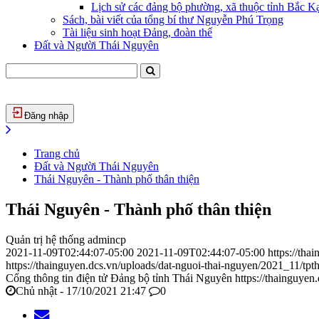
Lịch sử các đảng bộ phường, xã thuộc tỉnh Bắc Kạ
Sách, bài viết của tổng bí thư Nguyễn Phú Trọng
Tài liệu sinh hoạt Đảng, đoàn thể
Đất và Người Thái Nguyên
Đăng nhập
Trang chủ
Đất và Người Thái Nguyên
Thái Nguyên - Thành phố thân thiện
Thái Nguyên - Thành phố thân thiện
Quản trị hệ thống admincp
2021-11-09T02:44:07-05:00
2021-11-09T02:44:07-05:00
https://tha
https://thainguyen.dcs.vn/uploads/dat-nguoi-thai-nguyen/2021_11/tpt
Cổng thông tin điện tử Đảng bộ tỉnh Thái Nguyên
https://thainguyen
Chủ nhật - 17/10/2021 21:47
0