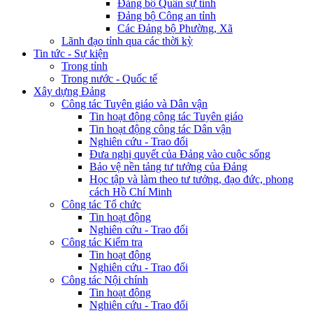
Đảng bộ Quân sự tỉnh
Đảng bộ Công an tỉnh
Các Đảng bộ Phường, Xã
Lãnh đạo tỉnh qua các thời kỳ
Tin tức - Sự kiện
Trong tỉnh
Trong nước - Quốc tế
Xây dựng Đảng
Công tác Tuyên giáo và Dân vận
Tin hoạt động công tác Tuyên giáo
Tin hoạt động công tác Dân vận
Nghiên cứu - Trao đổi
Đưa nghị quyết của Đảng vào cuộc sống
Bảo vệ nền tảng tư tưởng của Đảng
Học tập và làm theo tư tưởng, đạo đức, phong
cách Hồ Chí Minh
Công tác Tổ chức
Tin hoạt động
Nghiên cứu - Trao đổi
Công tác Kiểm tra
Tin hoạt động
Nghiên cứu - Trao đổi
Công tác Nội chính
Tin hoạt động
Nghiên cứu - Trao đổi