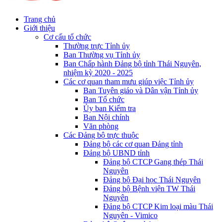
Trang chủ
Giới thiệu
Cơ cấu tổ chức
Thường trực Tỉnh ủy
Ban Thường vụ Tỉnh ủy
Ban Chấp hành Đảng bộ tỉnh Thái Nguyên,
nhiệm kỳ 2020 - 2025
Các cơ quan tham mưu giúp việc Tỉnh ủy
Ban Tuyên giáo và Dân vận Tỉnh ủy
Ban Tổ chức
Ủy ban Kiểm tra
Ban Nội chính
Văn phòng
Các Đảng bộ trực thuộc
Đảng bộ các cơ quan Đảng tỉnh
Đảng bộ UBND tỉnh
Đảng bộ CTCP Gang thép Thái
Nguyên
Đảng bộ Đại học Thái Nguyên
Đảng bộ Bệnh viện TW Thái
Nguyên
Đảng bộ CTCP Kim loại màu Thái
Nguyên - Vimico