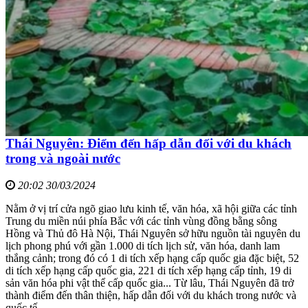
Thái Nguyên: Điểm đến hấp dẫn đối với du khách
trong và ngoài nước
20:02 30/03/2024
Nằm ở vị trí cửa ngõ giao lưu kinh tế, văn hóa, xã hội giữa các tỉnh
Trung du miền núi phía Bắc với các tỉnh vùng đồng bằng sông
Hồng và Thủ đô Hà Nội, Thái Nguyên sở hữu nguồn tài nguyên du
lịch phong phú với gần 1.000 di tích lịch sử, văn hóa, danh lam
thắng cảnh; trong đó có 1 di tích xếp hạng cấp quốc gia đặc biệt, 52
di tích xếp hạng cấp quốc gia, 221 di tích xếp hạng cấp tỉnh, 19 di
sản văn hóa phi vật thể cấp quốc gia... Từ lâu, Thái Nguyên đã trở
thành điểm đến thân thiện, hấp dẫn đối với du khách trong nước và
quốc tế.