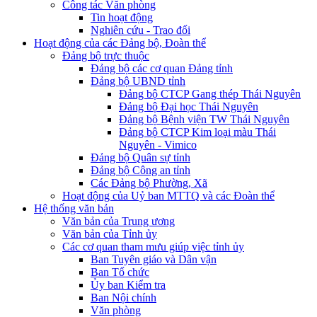
Công tác Văn phòng
Tin hoạt động
Nghiên cứu - Trao đổi
Hoạt động của các Đảng bộ, Đoàn thể
Đảng bộ trực thuộc
Đảng bộ các cơ quan Đảng tỉnh
Đảng bộ UBND tỉnh
Đảng bộ CTCP Gang thép Thái Nguyên
Đảng bộ Đại học Thái Nguyên
Đảng bộ Bệnh viện TW Thái Nguyên
Đảng bộ CTCP Kim loại màu Thái
Nguyên - Vimico
Đảng bộ Quân sự tỉnh
Đảng bộ Công an tỉnh
Các Đảng bộ Phường, Xã
Hoạt động của Uỷ ban MTTQ và các Đoàn thể
Hệ thống văn bản
Văn bản của Trung ương
Văn bản của Tỉnh ủy
Các cơ quan tham mưu giúp việc tỉnh ủy
Ban Tuyên giáo và Dân vận
Ban Tổ chức
Ủy ban Kiểm tra
Ban Nội chính
Văn phòng