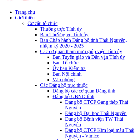
Trang chủ
Giới thiệu
Cơ cấu tổ chức
Thường trực Tỉnh ủy
Ban Thường vụ Tỉnh ủy
Ban Chấp hành Đảng bộ tỉnh Thái Nguyên,
nhiệm kỳ 2020 - 2025
Các cơ quan tham mưu giúp việc Tỉnh ủy
Ban Tuyên giáo và Dân vận Tỉnh ủy
Ban Tổ chức
Ủy ban Kiểm tra
Ban Nội chính
Văn phòng
Các Đảng bộ trực thuộc
Đảng bộ các cơ quan Đảng tỉnh
Đảng bộ UBND tỉnh
Đảng bộ CTCP Gang thép Thái
Nguyên
Đảng bộ Đại học Thái Nguyên
Đảng bộ Bệnh viện TW Thái
Nguyên
Đảng bộ CTCP Kim loại màu Thái
Nguyên - Vimico