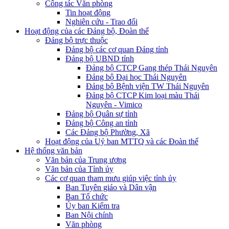
Công tác Văn phòng
Tin hoạt động
Nghiên cứu - Trao đổi
Hoạt động của các Đảng bộ, Đoàn thể
Đảng bộ trực thuộc
Đảng bộ các cơ quan Đảng tỉnh
Đảng bộ UBND tỉnh
Đảng bộ CTCP Gang thép Thái Nguyên
Đảng bộ Đại học Thái Nguyên
Đảng bộ Bệnh viện TW Thái Nguyên
Đảng bộ CTCP Kim loại màu Thái
Nguyên - Vimico
Đảng bộ Quân sự tỉnh
Đảng bộ Công an tỉnh
Các Đảng bộ Phường, Xã
Hoạt động của Uỷ ban MTTQ và các Đoàn thể
Hệ thống văn bản
Văn bản của Trung ương
Văn bản của Tỉnh ủy
Các cơ quan tham mưu giúp việc tỉnh ủy
Ban Tuyên giáo và Dân vận
Ban Tổ chức
Ủy ban Kiểm tra
Ban Nội chính
Văn phòng