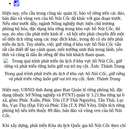
Hiện nay, yêu cầu trong công tác quản lý, bảo vệ rừng trên các đảo,
bán đảo và vùng ven của hồ Núi Cốc đã khác với giai đoạn trước.
Nếu như trước đây, ngành Nông nghiệp thực hiện chủ trương
phòng hộ hóa, đặc dụng hóa rừng trong khu vực hồ Núi Cốc, thì
nay, do nhu cầu phát triển kinh tế - xã hội nên phải chuyển đổi một
số diện tích rừng sang các mục đích khác, trong đó có ưu tiên phát
triển du lịch. Tuy nhiên, việc giữ rừng ở khu vực hồ Núi Cốc vẫn
rất cần thiết để tạo cảnh quan, môi trường sinh thái trong lành, yên
tĩnh và cũng là dấu ấn riêng để thu hút khách tham quan.
Trong quá trình phát triển du lịch ở khu vực hồ Núi Cốc, giữ rừng
và phát triển rừng luôn giữ vai trò trụ cột. Ảnh: Thành Trung
Hiện nay, UBND tỉnh đang giao Ban Quản lý rừng phòng hộ, đặc
dụng (thuộc Sở Nông nghiệp và PTNT) quản lý 3.213ha rừng tại 6
xã, gồm: Phúc Xuân, Phúc Trìu (T.P Thái Nguyên), Tân Thái, Lục
Ba, Vạn Thọ (Đại Từ) và Phúc Tân (T.X Phổ Yên). Diện tích rừng
phòng hộ nêu trên thuộc 89 đảo, bán đảo và vùng ven của hồ Núi
Cốc.
Khi xây dựng, phát triển Khu du lịch Quốc gia hồ Núi Cốc theo chỉ