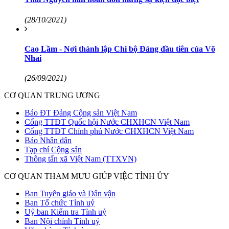
(28/10/2021)
Cao Lầm - Nơi thành lập Chi bộ Đảng đầu tiên của Võ
Nhai
(26/09/2021)
CƠ QUAN TRUNG ƯƠNG
Báo ĐT Đảng Cộng sản Việt Nam
Cổng TTĐT Quốc hội Nước CHXHCN Việt Nam
Cổng TTĐT Chính phủ Nước CHXHCN Việt Nam
Báo Nhân dân
Tạp chí Cộng sản
Thông tấn xã Việt Nam (TTXVN)
CƠ QUAN THAM MƯU GIÚP VIỆC TỈNH ỦY
Ban Tuyên giáo và Dân vận
Ban Tổ chức Tỉnh uỷ
Uỷ ban Kiểm tra Tỉnh uỷ
Ban Nội chính Tỉnh uỷ