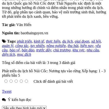
du lịch Quốc gia hồ Núi Cốc được Thái Nguyên xác định là một
trong những hướng đi chính và điểm nhấn trong phát triển du lịch.
Từ đó, góp phần tạo cảnh quan, bảo vệ môi trường sinh thái, hướng
tới phát triển du lịch xanh, bền vững.
Tác giả:
Văn Hiến
Nguồn tin:
baothainguyen.vn
Tags:
phát triển
,
kinh tế
,
thực hiện
,
du lịch
,
giai đoạn
,
xã hội
,
quản lý
,
công tác
,
tuy nhiên
,
nông nghiệp
,
thu hút
,
hiện nay
,
yêu
cầu
,
bảo vệ
,
bán đảo
,
trước đây
,
chủ trương
,
khu vực
,
nhu cầu
,
diện tích
,
mục đích
Tổng số điểm của bài viết là: 3 trong 3 đánh giá
Phát triển du lịch hồ Núi Cốc: Nương tựa vào rừng
Xếp hạng:
1
-
3
phiếu bầu
5
Click để đánh giá bài viết
Tweet
Ý kiến bạn đọc