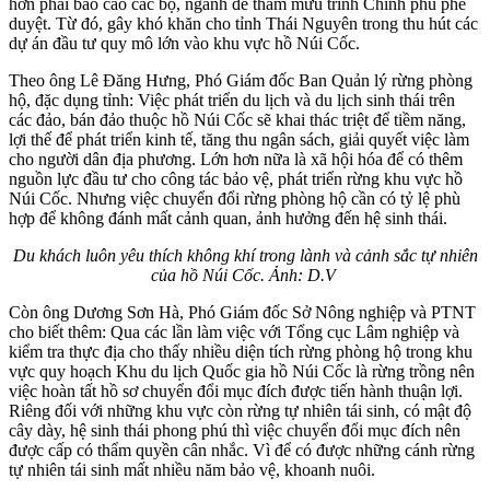
hơn phải báo cáo các bộ, ngành để tham mưu trình Chính phủ phê
duyệt. Từ đó, gây khó khăn cho tỉnh Thái Nguyên trong thu hút các
dự án đầu tư quy mô lớn vào khu vực hồ Núi Cốc.
Theo ông Lê Đăng Hưng, Phó Giám đốc Ban Quản lý rừng phòng
hộ, đặc dụng tỉnh: Việc phát triển du lịch và du lịch sinh thái trên
các đảo, bán đảo thuộc hồ Núi Cốc sẽ khai thác triệt để tiềm năng,
lợi thế để phát triển kinh tế, tăng thu ngân sách, giải quyết việc làm
cho người dân địa phương. Lớn hơn nữa là xã hội hóa để có thêm
nguồn lực đầu tư cho công tác bảo vệ, phát triển rừng khu vực hồ
Núi Cốc. Nhưng việc chuyển đổi rừng phòng hộ cần có tỷ lệ phù
hợp để không đánh mất cảnh quan, ảnh hưởng đến hệ sinh thái.
Du khách luôn yêu thích không khí trong lành và cảnh sắc tự nhiên
của hồ Núi Cốc. Ảnh: D.V
Còn ông Dương Sơn Hà, Phó Giám đốc Sở Nông nghiệp và PTNT
cho biết thêm: Qua các lần làm việc với Tổng cục Lâm nghiệp và
kiểm tra thực địa cho thấy nhiều diện tích rừng phòng hộ trong khu
vực quy hoạch Khu du lịch Quốc gia hồ Núi Cốc là rừng trồng nên
việc hoàn tất hồ sơ chuyển đổi mục đích được tiến hành thuận lợi.
Riêng đối với những khu vực còn rừng tự nhiên tái sinh, có mật độ
cây dày, hệ sinh thái phong phú thì việc chuyển đổi mục đích nên
được cấp có thẩm quyền cân nhắc. Vì để có được những cánh rừng
tự nhiên tái sinh mất nhiều năm bảo vệ, khoanh nuôi.