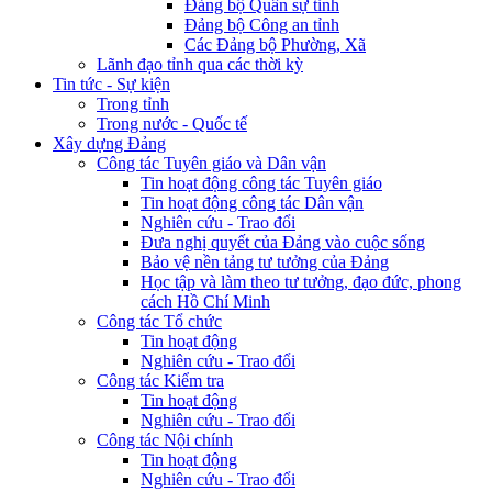
Đảng bộ Quân sự tỉnh
Đảng bộ Công an tỉnh
Các Đảng bộ Phường, Xã
Lãnh đạo tỉnh qua các thời kỳ
Tin tức - Sự kiện
Trong tỉnh
Trong nước - Quốc tế
Xây dựng Đảng
Công tác Tuyên giáo và Dân vận
Tin hoạt động công tác Tuyên giáo
Tin hoạt động công tác Dân vận
Nghiên cứu - Trao đổi
Đưa nghị quyết của Đảng vào cuộc sống
Bảo vệ nền tảng tư tưởng của Đảng
Học tập và làm theo tư tưởng, đạo đức, phong
cách Hồ Chí Minh
Công tác Tổ chức
Tin hoạt động
Nghiên cứu - Trao đổi
Công tác Kiểm tra
Tin hoạt động
Nghiên cứu - Trao đổi
Công tác Nội chính
Tin hoạt động
Nghiên cứu - Trao đổi