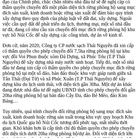
đạo của Chính phủ, chắc chắn nhiều nhà đầu tư sẽ đề nghị cấp có
thẩm quyền chuyển đổi một phần diện tích rừng phòng hộ sang mục
đích sản xuất, kinh doanh hoặc rừng sản xuất để đảm bảo quy trình
xây dựng theo quy định của pháp luật về đất đai, xây dựng. Ngoài
việc cần quỹ đất để phát triển du lịch, thương mại, một số nhà đầu
tư đã, đang có nhu cầu xin chuyển đổi mục đích rừng phòng hộ khu
vực hồ Núi Cốc để xây dựng các công trình, dự án về kinh tế.
Đơn cử, năm 2020, Công ty CP nước sạch Thái Nguyên đã xin cấp
có thẩm quyền cho phép chuyển đổi 7,5ha rừng phòng hộ tại khu
vực đồi Voi Phun thuộc xóm Đá Dựng, xã Phúc Trìu (T.P Thái
Nguyên) để xây dựng nhà máy nước sinh hoạt. Tiếp đó, một số nhà
đầu tư đang xin cấp có thẩm quyền cho phép chuyển mục đích rừng
phòng hộ tại một số đảo, bán đảo thuộc khu vực giáp ranh giữa xã
Tân Thái (Đại Từ) và xã Phúc Xuân (T.P Thái Nguyên) để xây
dựng khu du lịch sinh thái, với diện tích gần 30ha. Một dự án khác
đang được nhà đầu tư đề nghị UBND tỉnh cho phép chuyển đổi gần
20ha rừng phòng hộ tại bán đảo Cây Đa, đảo Bé Mèo, đảo Kim
Bảng…
Tuy nhiên, quá trình chuyển đổi rừng phòng hộ sang mục đích sản
xuất, kinh doanh hoặc rừng sản xuất trong khu vực quy hoạch Khu
du lịch Quốc gia hồ Núi Cốc tương đối phức tạp, mất nhiều thời
gian. Khó khăn hơn là cấp tỉnh chỉ đủ thẩm quyền cho phép chuyển
đổi diện tích dưới 20ha rừng phòng hộ/dự án. Đối với diện tích lớn