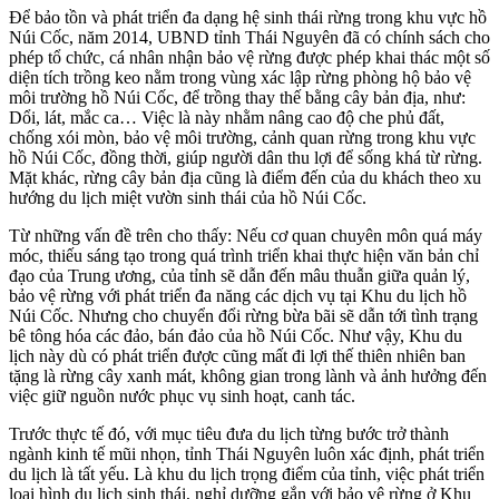
Để bảo tồn và phát triển đa dạng hệ sinh thái rừng trong khu vực hồ
Núi Cốc, năm 2014, UBND tỉnh Thái Nguyên đã có chính sách cho
phép tổ chức, cá nhân nhận bảo vệ rừng được phép khai thác một số
diện tích trồng keo nằm trong vùng xác lập rừng phòng hộ bảo vệ
môi trường hồ Núi Cốc, để trồng thay thế bằng cây bản địa, như:
Dổi, lát, mắc ca… Việc là này nhằm nâng cao độ che phủ đất,
chống xói mòn, bảo vệ môi trường, cảnh quan rừng trong khu vực
hồ Núi Cốc, đồng thời, giúp người dân thu lợi để sống khá từ rừng.
Mặt khác, rừng cây bản địa cũng là điểm đến của du khách theo xu
hướng du lịch miệt vườn sinh thái của hồ Núi Cốc.
Từ những vấn đề trên cho thấy: Nếu cơ quan chuyên môn quá máy
móc, thiếu sáng tạo trong quá trình triển khai thực hiện văn bản chỉ
đạo của Trung ương, của tỉnh sẽ dẫn đến mâu thuẫn giữa quản lý,
bảo vệ rừng với phát triển đa năng các dịch vụ tại Khu du lịch hồ
Núi Cốc. Nhưng cho chuyển đổi rừng bừa bãi sẽ dẫn tới tình trạng
bê tông hóa các đảo, bán đảo của hồ Núi Cốc. Như vậy, Khu du
lịch này dù có phát triển được cũng mất đi lợi thế thiên nhiên ban
tặng là rừng cây xanh mát, không gian trong lành và ảnh hưởng đến
việc giữ nguồn nước phục vụ sinh hoạt, canh tác.
Trước thực tế đó, với mục tiêu đưa du lịch từng bước trở thành
ngành kinh tế mũi nhọn, tỉnh Thái Nguyên luôn xác định, phát triển
du lịch là tất yếu. Là khu du lịch trọng điểm của tỉnh, việc phát triển
loại hình du lịch sinh thái, nghỉ dưỡng gắn với bảo vệ rừng ở Khu