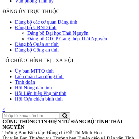
Văn phòng Tỉnh ủy
ĐẢNG ỦY TRỰC THUỘC
Đảng bộ các cơ quan Đảng tỉnh
Đảng bộ UBND tỉnh
Đảng bộ Đại học Thái Nguyên
Đảng bộ CTCP Gang thép Thái Nguyên
Đảng bộ Quân sự tỉnh
Đảng bộ Công an tỉnh
TỔ CHỨC CHÍNH TRỊ - XÃ HỘI
Ủy ban MTTQ tỉnh
Liên đoàn Lao động tỉnh
Tỉnh đoàn
Hội Nông dân tỉnh
Hội Liên hiệp Phụ nữ tỉnh
Hội Cựu chiến binh tỉnh
×
CỔNG THÔNG TIN ĐIỆN TỬ ĐẢNG BỘ TỈNH THÁI
NGUYÊN
Trưởng Ban Biên tập: Đồng chí Đỗ Thị Minh Hoa
Ủy viên Ban Thường vụ, Trưởng ban Tuyên giáo và Dân vận Tỉnh