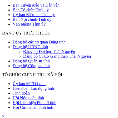
Ban Tuyên giáo và Dân vận
Ban Tổ chức Tỉnh uỷ
Uỷ ban Kiểm tra Tỉnh uỷ
Ban Nội chính Tỉnh uỷ
Văn phòng Tỉnh ủy
ĐẢNG ỦY TRỰC THUỘC
Đảng bộ các cơ quan Đảng tỉnh
Đảng bộ UBND tỉnh
Đảng bộ Đại học Thái Nguyên
Đảng bộ CTCP Gang thép Thái Nguyên
Đảng bộ Quân sự tỉnh
Đảng bộ Công an tỉnh
TỔ CHỨC CHÍNH TRỊ - XÃ HỘI
Ủy ban MTTQ tỉnh
Liên đoàn Lao động tỉnh
Tỉnh đoàn
Hội Nông dân tỉnh
Hội Liên hiệp Phụ nữ tỉnh
Hội Cựu chiến binh tỉnh
×