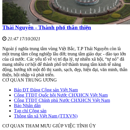
Thái Nguyên - Thành phố thân thiện
21:47 17/10/2021
Ngoài ý nghĩa trung tâm vùng Việt Bắc, T.P Thái Nguyên còn là
một trung tâm công nghiệp lâu đời; trung tâm giáo dục - đào tạo lớn
của cả nước. Các yếu tố về vị trí địa lý, tự nhiên xã hội, “tự nó” đã
mang nhiều cơ hội để thành phố trở thành trung tâm kinh tế năng
động, hướng tới một đô thị xanh, sạch, đẹp, hiện đại, văn minh, thân
thiện, hội nhập và phát triển.
CƠ QUAN TRUNG ƯƠNG
Báo ĐT Đảng Cộng sản Việt Nam
Cổng TTĐT Quốc hội Nước CHXHCN Việt Nam
Cổng TTĐT Chính phủ Nước CHXHCN Việt Nam
Báo Nhân dân
Tạp chí Cộng sản
Thông tấn xã Việt Nam (TTXVN)
CƠ QUAN THAM MƯU GIÚP VIỆC TỈNH ỦY