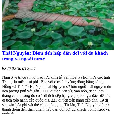
Thái Nguyên: Điểm đến hấp dẫn đối với du khách
trong và ngoài nước
20:02 30/03/2024
Nằm ở vị trí cửa ngõ giao lưu kinh tế, văn hóa, xã hội giữa các tỉnh
Trung du miền núi phía Bắc với các tỉnh vùng đồng bằng sông
Hồng và Thủ đô Hà Nội, Thái Nguyên sở hữu nguồn tài nguyên du
lịch phong phú với gần 1.000 di tích lịch sử, văn hóa, danh lam
thắng cảnh; trong đó có 1 di tích xếp hạng cấp quốc gia đặc biệt, 52
di tích xếp hạng cấp quốc gia, 221 di tích xếp hạng cấp tỉnh, 19 di
sản văn hóa phi vật thể cấp quốc gia... Từ lâu, Thái Nguyên đã trở
thành điểm đến thân thiện, hấp dẫn đối với du khách trong nước và
quốc tế.