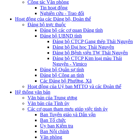
Công tác Văn phòng
Tin hoạt động
Nghiên cứu - Trao đổi
Hoạt động của các Đảng bộ, Đoàn thể
Đảng bộ trực thuộc
Đảng bộ các cơ quan Đảng tỉnh
Đảng bộ UBND tỉnh
Đảng bộ CTCP Gang thép Thái Nguyên
Đảng bộ Đại học Thái Nguyên
Đảng bộ Bệnh viện TW Thái Nguyên
Đảng bộ CTCP Kim loại màu Thái
Nguyên - Vimico
Đảng bộ Quân sự tỉnh
Đảng bộ Công an tỉnh
Các Đảng bộ Phường, Xã
Hoạt động của Uỷ ban MTTQ và các Đoàn thể
Hệ thống văn bản
Văn bản của Trung ương
Văn bản của Tỉnh ủy
Các cơ quan tham mưu giúp việc tỉnh ủy
Ban Tuyên giáo và Dân vận
Ban Tổ chức
Ủy ban Kiểm tra
Ban Nội chính
Văn phòng