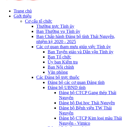
Trang chủ
Giới thiệu
Cơ cấu tổ chức
Thường trực Tỉnh ủy
Ban Thường vụ Tỉnh ủy
Ban Chấp hành Đảng bộ tỉnh Thái Nguyên,
nhiệm kỳ 2020 - 2025
Các cơ quan tham mưu giúp việc Tỉnh ủy
Ban Tuyên giáo và Dân vận Tỉnh ủy
Ban Tổ chức
Ủy ban Kiểm tra
Ban Nội chính
Văn phòng
Các Đảng bộ trực thuộc
Đảng bộ các cơ quan Đảng tỉnh
Đảng bộ UBND tỉnh
Đảng bộ CTCP Gang thép Thái
Nguyên
Đảng bộ Đại học Thái Nguyên
Đảng bộ Bệnh viện TW Thái
Nguyên
Đảng bộ CTCP Kim loại màu Thái
Nguyên - Vimico