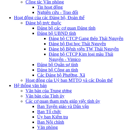
Công tác Văn phòng
Tin hoạt động
Nghiên cứu - Trao đổi
Hoạt động của các Đảng bộ, Đoàn thể
Đảng bộ trực thuộc
Đảng bộ các cơ quan Đảng tỉnh
Đảng bộ UBND tỉnh
Đảng bộ CTCP Gang thép Thái Nguyên
Đảng bộ Đại học Thái Nguyên
Đảng bộ Bệnh viện TW Thái Nguyên
Đảng bộ CTCP Kim loại màu Thái
Nguyên - Vimico
Đảng bộ Quân sự tỉnh
Đảng bộ Công an tỉnh
Các Đảng bộ Phường, Xã
Hoạt động của Uỷ ban MTTQ và các Đoàn thể
Hệ thống văn bản
Văn bản của Trung ương
Văn bản của Tỉnh ủy
Các cơ quan tham mưu giúp việc tỉnh ủy
Ban Tuyên giáo và Dân vận
Ban Tổ chức
Ủy ban Kiểm tra
Ban Nội chính
Văn phòng