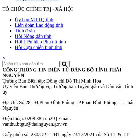
TỔ CHỨC CHÍNH TRỊ - XÃ HỘI
Ủy ban MTTQ tỉnh
Liên đoàn Lao động tỉnh
Tỉnh đoàn
Hội Nông dân tỉnh
Hội Liên hiệp Phụ nữ tỉnh
Hội Cựu chiến binh tỉnh
×
CỔNG THÔNG TIN ĐIỆN TỬ ĐẢNG BỘ TỈNH THÁI
NGUYÊN
Trưởng Ban Biên tập: Đồng chí Đỗ Thị Minh Hoa
Ủy viên Ban Thường vụ, Trưởng ban Tuyên giáo và Dân vận Tỉnh
ủy
Địa chỉ: Số 28 - Đ.Phan Đình Phùng - P.Phan Đình Phùng - T.Thái
Nguyên
Điện thoại: 0208 3855.529 | Email:
vanthu.btgtu@thainguyen.gov.vn
Giấy phép số: 230/GP-TTĐT ngày 23/12/2021 của Sở TT & TT