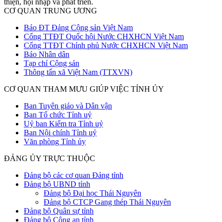
thiện, hội nhập và phát triển.
CƠ QUAN TRUNG ƯƠNG
Báo ĐT Đảng Cộng sản Việt Nam
Cổng TTĐT Quốc hội Nước CHXHCN Việt Nam
Cổng TTĐT Chính phủ Nước CHXHCN Việt Nam
Báo Nhân dân
Tạp chí Cộng sản
Thông tấn xã Việt Nam (TTXVN)
CƠ QUAN THAM MƯU GIÚP VIỆC TỈNH ỦY
Ban Tuyên giáo và Dân vận
Ban Tổ chức Tỉnh uỷ
Uỷ ban Kiểm tra Tỉnh uỷ
Ban Nội chính Tỉnh uỷ
Văn phòng Tỉnh ủy
ĐẢNG ỦY TRỰC THUỘC
Đảng bộ các cơ quan Đảng tỉnh
Đảng bộ UBND tỉnh
Đảng bộ Đại học Thái Nguyên
Đảng bộ CTCP Gang thép Thái Nguyên
Đảng bộ Quân sự tỉnh
Đảng bộ Công an tỉnh