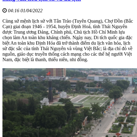
04:16 01/04/2022
Cùng sứ mệnh lịch sử với Tân Trào (Tuyên Quang), Chợ Đồn (Bắc
Cạn) giai đoạn 1946 - 1954, huyện Định Hoá, tỉnh Thái Nguyên
được Trung ương Đảng, Chính phủ, Chủ tịch Hồ Chí Minh lựa
chọn làm An toàn khu kháng chiến. Ngày nay, Di tích quốc gia đặc
biệt An toàn khu Định Hóa đã trở thành điểm du lịch văn hóa, lịch
sử đặc sắc của tỉnh Thái Nguyên và vùng Việt Bắc; là địa chỉ đỏ về
nguồn, giáo dục truyền thống cách mạng cho các thế hệ người Việt
Nam, đặc biệt là thanh, thiếu niên, nhi đồng.