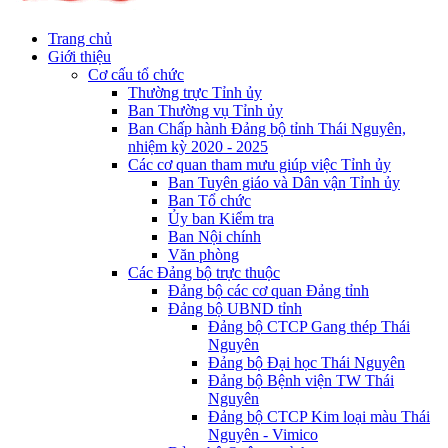
Trang chủ
Giới thiệu
Cơ cấu tổ chức
Thường trực Tỉnh ủy
Ban Thường vụ Tỉnh ủy
Ban Chấp hành Đảng bộ tỉnh Thái Nguyên,
nhiệm kỳ 2020 - 2025
Các cơ quan tham mưu giúp việc Tỉnh ủy
Ban Tuyên giáo và Dân vận Tỉnh ủy
Ban Tổ chức
Ủy ban Kiểm tra
Ban Nội chính
Văn phòng
Các Đảng bộ trực thuộc
Đảng bộ các cơ quan Đảng tỉnh
Đảng bộ UBND tỉnh
Đảng bộ CTCP Gang thép Thái
Nguyên
Đảng bộ Đại học Thái Nguyên
Đảng bộ Bệnh viện TW Thái
Nguyên
Đảng bộ CTCP Kim loại màu Thái
Nguyên - Vimico