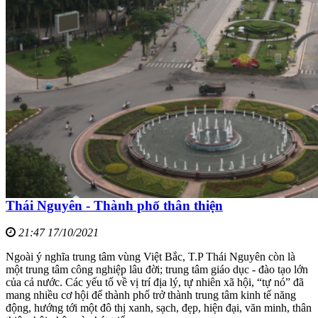
Thái Nguyên - Thành phố thân thiện
21:47 17/10/2021
Ngoài ý nghĩa trung tâm vùng Việt Bắc, T.P Thái Nguyên còn là
một trung tâm công nghiệp lâu đời; trung tâm giáo dục - đào tạo lớn
của cả nước. Các yếu tố về vị trí địa lý, tự nhiên xã hội, “tự nó” đã
mang nhiều cơ hội để thành phố trở thành trung tâm kinh tế năng
động, hướng tới một đô thị xanh, sạch, đẹp, hiện đại, văn minh, thân