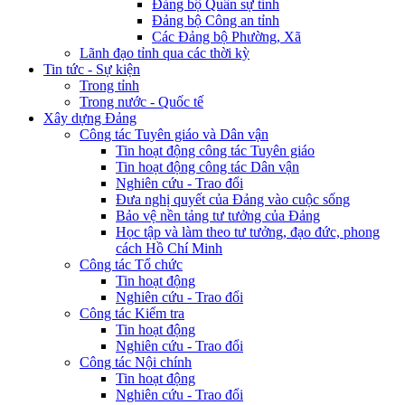
Đảng bộ Quân sự tỉnh
Đảng bộ Công an tỉnh
Các Đảng bộ Phường, Xã
Lãnh đạo tỉnh qua các thời kỳ
Tin tức - Sự kiện
Trong tỉnh
Trong nước - Quốc tế
Xây dựng Đảng
Công tác Tuyên giáo và Dân vận
Tin hoạt động công tác Tuyên giáo
Tin hoạt động công tác Dân vận
Nghiên cứu - Trao đổi
Đưa nghị quyết của Đảng vào cuộc sống
Bảo vệ nền tảng tư tưởng của Đảng
Học tập và làm theo tư tưởng, đạo đức, phong
cách Hồ Chí Minh
Công tác Tổ chức
Tin hoạt động
Nghiên cứu - Trao đổi
Công tác Kiểm tra
Tin hoạt động
Nghiên cứu - Trao đổi
Công tác Nội chính
Tin hoạt động
Nghiên cứu - Trao đổi