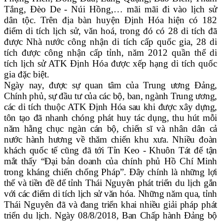
Tắng, Đèo De - Núi Hồng,… mãi mãi đi vào lịch sử
dân tộc.
Trên địa bàn huyện
Định Hóa hiện có 182
điểm di tích lịch sử, văn hoá, trong đó có 28 di tích đã
được Nhà nước công nhận di tích cấp quốc gia, 28 di
tích được công nhận cấp tỉnh, năm 2012 quần thể di
tích lịch sử ATK Định Hóa được xếp hạng di tích quốc
gia đặc biệt.
Ngày nay, được sự quan tâm của Trung ương Đảng,
Chính phủ, sự đầu tư của các bộ, ban, ngành Trung ương,
các di tích thuộc
ATK Định Hóa sau khi được xây dựng,
tôn tạo đã nhanh chóng phát huy tác dụng, thu hút mỗi
năm hằng chục ngàn cán bộ, chiến sĩ và nhân dân cả
nước hành hương về thăm chiến khu xưa. Nhiều đoàn
khách quốc tế cũng đã tới Tỉn Keo - Khuôn Tát để tận
mắt thấy “Đại bản doanh của chính phủ Hồ Chí Minh
trong kháng chiến chống Pháp”. Đây chính là những lợi
thế và tiền đề để tỉnh Thái Nguyên phát triển du lịch gắn
với các điểm di tích lịch sử văn hóa. Những năm qua, tỉnh
Thái Nguyên đã và đang triển khai nhiều giải pháp phát
triển du lịch. Ngày 08/8/2018,
Ban Chấp hành Đảng bộ