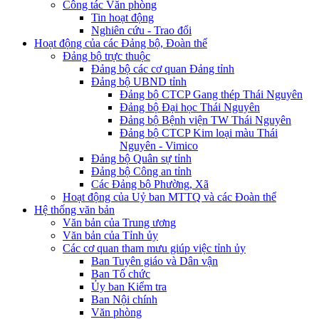
Công tác Văn phòng
Tin hoạt động
Nghiên cứu - Trao đổi
Hoạt động của các Đảng bộ, Đoàn thể
Đảng bộ trực thuộc
Đảng bộ các cơ quan Đảng tỉnh
Đảng bộ UBND tỉnh
Đảng bộ CTCP Gang thép Thái Nguyên
Đảng bộ Đại học Thái Nguyên
Đảng bộ Bệnh viện TW Thái Nguyên
Đảng bộ CTCP Kim loại màu Thái
Nguyên - Vimico
Đảng bộ Quân sự tỉnh
Đảng bộ Công an tỉnh
Các Đảng bộ Phường, Xã
Hoạt động của Uỷ ban MTTQ và các Đoàn thể
Hệ thống văn bản
Văn bản của Trung ương
Văn bản của Tỉnh ủy
Các cơ quan tham mưu giúp việc tỉnh ủy
Ban Tuyên giáo và Dân vận
Ban Tổ chức
Ủy ban Kiểm tra
Ban Nội chính
Văn phòng