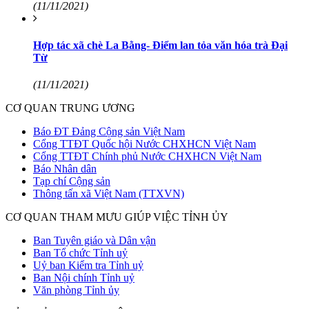
(11/11/2021)
Hợp tác xã chè La Bằng- Điểm lan tỏa văn hóa trà Đại
Từ
(11/11/2021)
CƠ QUAN TRUNG ƯƠNG
Báo ĐT Đảng Cộng sản Việt Nam
Cổng TTĐT Quốc hội Nước CHXHCN Việt Nam
Cổng TTĐT Chính phủ Nước CHXHCN Việt Nam
Báo Nhân dân
Tạp chí Cộng sản
Thông tấn xã Việt Nam (TTXVN)
CƠ QUAN THAM MƯU GIÚP VIỆC TỈNH ỦY
Ban Tuyên giáo và Dân vận
Ban Tổ chức Tỉnh uỷ
Uỷ ban Kiểm tra Tỉnh uỷ
Ban Nội chính Tỉnh uỷ
Văn phòng Tỉnh ủy