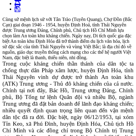
Cùng sứ mệnh lịch sử với Tân Trào (Tuyên Quang), Chợ Đồn (Bắc
Cạn) giai đoạn 1946 - 1954, huyện Định Hoá, tỉnh Thái Nguyên
được Trung ương Đảng, Chính phủ, Chủ tịch Hồ Chí Minh lựa
chọn làm An toàn khu kháng chiến. Ngày nay, Di tích quốc gia đặc
biệt An toàn khu Định Hóa đã trở thành điểm du lịch văn hóa, lịch
sử đặc sắc của tỉnh Thái Nguyên và vùng Việt Bắc; là địa chỉ đỏ về
nguồn, giáo dục truyền thống cách mạng cho các thế hệ người Việt
Nam, đặc biệt là thanh, thiếu niên, nhi đồng.
Trong cuộc kháng chiến thần thánh của dân tộc ta
chống thực dân Pháp xâm lược, huyện Định Hóa, tỉnh
Thái Nguyên vinh dự được trở thành An toàn khu
(ATK) Trung ương - Thủ đô kháng chiến của cả nước.
Chính tại nơi đây, Bác Hồ, Trung ương Đảng, Chính
phủ, Bộ Tổng tư lệnh Quân đội và nhiều Bộ, ngành
Trung ương đã đặt bản doanh để lãnh đạo kháng chiến;
nhiều quyết định quan trọng liên quan đến vận mệnh
dân tộc đã ra đời. Đặc biệt, ngày 06/12/1953, tại xóm
Tỉn Keo, xã Phú Đình, huyện Định Hóa, Chủ tịch Hồ
Chí Minh và các đồng chí trong Bộ Chính trị Trung