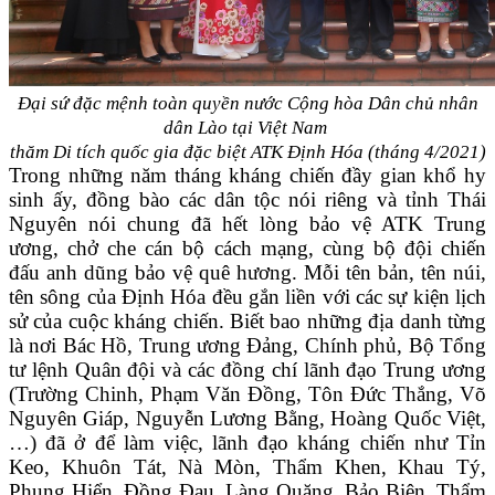
Đại sứ đặc mệnh toàn quyền nước Cộng hòa Dân chủ nhân
dân Lào tại Việt Nam
thăm Di tích quốc gia đặc biệt ATK Định Hóa (tháng 4/2021)
Trong những năm tháng kháng chiến đầy gian khổ hy
sinh ấy, đồng bào các dân tộc nói riêng và tỉnh Thái
Nguyên nói chung đã hết lòng bảo vệ ATK Trung
ương, chở che cán bộ cách mạng, cùng bộ đội chiến
đấu anh dũng bảo vệ quê hương. Mỗi tên bản, tên núi,
tên sông của Định Hóa đều gắn liền với các sự kiện lịch
sử của cuộc kháng chiến. Biết bao những địa danh từng
là nơi Bác Hồ, Trung ương Đảng, Chính phủ, Bộ Tổng
tư lệnh Quân đội và các đồng chí lãnh đạo Trung ương
(Trường Chinh, Phạm Văn Đồng, Tôn Đức Thắng, Võ
Nguyên Giáp, Nguyễn Lương Bằng, Hoàng Quốc Việt,
…) đã ở để làm việc, lãnh đạo kháng chiến như Tỉn
Keo, Khuôn Tát, Nà Mòn, Thẩm Khen, Khau Tý,
Phụng Hiển, Đồng Đau, Làng Quặng, Bảo Biên, Thẩm