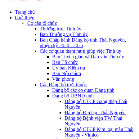
Trang chủ
Giới thiệu
Cơ cấu tổ chức
Thường trực Tỉnh ủy
Ban Thường vụ Tỉnh ủy
Ban Chấp hành Đảng bộ tỉnh Thái Nguyên,
nhiệm kỳ 2020 - 2025
Các cơ quan tham mưu giúp việc Tỉnh ủy
Ban Tuyên giáo và Dân vận Tỉnh ủy
Ban Tổ chức
Ủy ban Kiểm tra
Ban Nội chính
Văn phòng
Các Đảng bộ trực thuộc
Đảng bộ các cơ quan Đảng tỉnh
Đảng bộ UBND tỉnh
Đảng bộ CTCP Gang thép Thái
Nguyên
Đảng bộ Đại học Thái Nguyên
Đảng bộ Bệnh viện TW Thái
Nguyên
Đảng bộ CTCP Kim loại màu Thái
Nguyên - Vimico