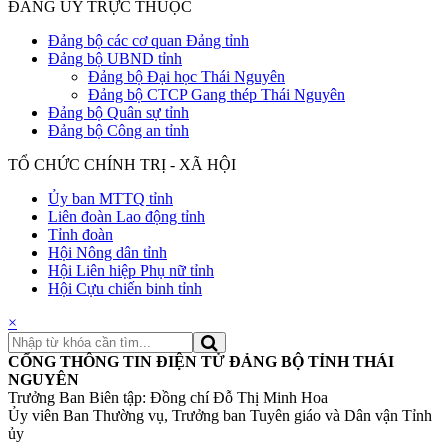
ĐẢNG ỦY TRỰC THUỘC
Đảng bộ các cơ quan Đảng tỉnh
Đảng bộ UBND tỉnh
Đảng bộ Đại học Thái Nguyên
Đảng bộ CTCP Gang thép Thái Nguyên
Đảng bộ Quân sự tỉnh
Đảng bộ Công an tỉnh
TỔ CHỨC CHÍNH TRỊ - XÃ HỘI
Ủy ban MTTQ tỉnh
Liên đoàn Lao động tỉnh
Tỉnh đoàn
Hội Nông dân tỉnh
Hội Liên hiệp Phụ nữ tỉnh
Hội Cựu chiến binh tỉnh
×
CỔNG THÔNG TIN ĐIỆN TỬ ĐẢNG BỘ TỈNH THÁI
NGUYÊN
Trưởng Ban Biên tập: Đồng chí Đỗ Thị Minh Hoa
Ủy viên Ban Thường vụ, Trưởng ban Tuyên giáo và Dân vận Tỉnh
ủy