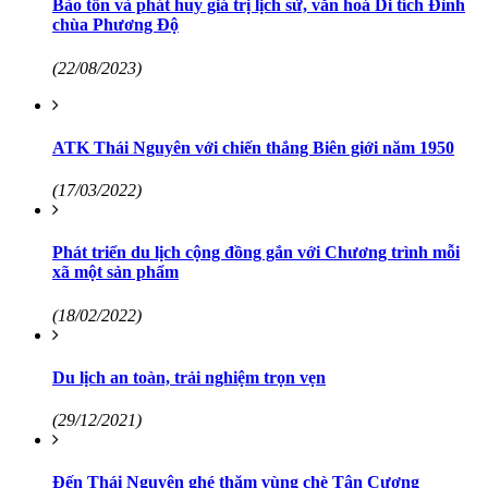
Bảo tồn và phát huy giá trị lịch sử, văn hoá Di tích Đình
chùa Phương Độ
(22/08/2023)
ATK Thái Nguyên với chiến thắng Biên giới năm 1950
(17/03/2022)
Phát triển du lịch cộng đồng gắn với Chương trình mỗi
xã một sản phẩm
(18/02/2022)
Du lịch an toàn, trải nghiệm trọn vẹn
(29/12/2021)
Đến Thái Nguyên ghé thăm vùng chè Tân Cương