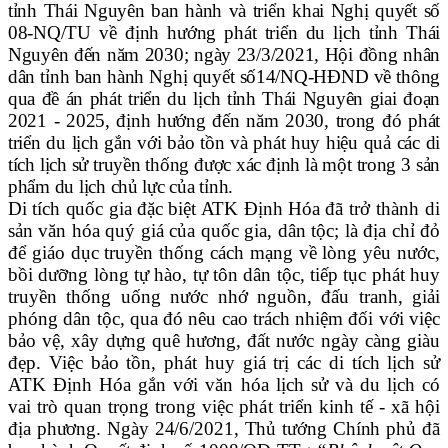
tỉnh Thái Nguyên ban hành và triển khai
Nghị quyết số
08-NQ/TU về định hướng phát triển du lịch tỉnh Thái
Nguyên đến năm 2030;
ngày 23/3/2021, Hội đồng nhân
dân tỉnh ban hành Nghị quyết số14/NQ-HĐND về thông
qua đề án phát triển du lịch tỉnh Thái Nguyên giai đoạn
2021 - 2025, định hướng đến năm 2030
,
trong đó phát
triển
du lịch gắn với bảo tồn và phát huy hiệu quả các di
tích lịch sử truyền thống được xác định là một trong 3 sản
phẩm du lịch chủ lực của tỉnh.
Di tích quốc gia đặc biệt ATK Định Hóa
đã trở thành di
sản văn hóa quý giá của quốc gia, dân tộc; là địa chỉ đỏ
để giáo dục truyền thống cách mạng về lòng yêu nước,
bồi dưỡng lòng tự hào, tự tôn dân tộc, tiếp tục phát huy
truyền thống uống nước nhớ nguồn, đấu tranh, giải
phóng dân tộc, qua đó nêu cao trách nhiệm đối với việc
bảo vệ, xây dựng quê hương, đất nước ngày càng giàu
đẹp. Việc bảo tồn, phát huy giá trị các di tích lịch sử
ATK Định Hóa
gắn với văn hóa lịch sử và du lịch có
vai trò quan trọng trong việc phát triển kinh tế - xã hội
địa phương. N
gày 24/6/2021, Thủ tướng Chính phủ đã