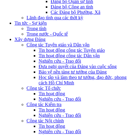
Đảng bộ Quân sự tỉnh
Đảng bộ Công an tỉnh
Các Đảng bộ Phường, Xã
Lãnh đạo tỉnh qua các thời kỳ
Tin tức - Sự kiện
Trong tỉnh
Trong nước - Quốc tế
Xây dựng Đảng
Công tác Tuyên giáo và Dân vận
Tin hoạt động công tác Tuyên giáo
Tin hoạt động công tác Dân vận
Nghiên cứu - Trao đổi
Đưa nghị quyết của Đảng vào cuộc sống
Bảo vệ nền tảng tư tưởng của Đảng
Học tập và làm theo tư tưởng, đạo đức, phong
cách Hồ Chí Minh
Công tác Tổ chức
Tin hoạt động
Nghiên cứu - Trao đổi
Công tác Kiểm tra
Tin hoạt động
Nghiên cứu - Trao đổi
Công tác Nội chính
Tin hoạt động
Nghiên cứu - Trao đổi