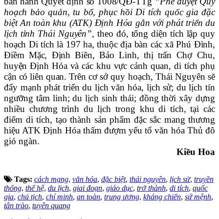
ban hành Quyết định số 1008/QĐ-TTg
“Phê duyệt Quy
hoạch bảo quản, tu bổ, phục hồi Di tích quốc gia đặc
biệt An toàn khu (ATK) Định Hóa gắn với phát triển du
lịch tỉnh Thái Nguyên”,
theo đó, tổng diện tích lập quy
hoạch Di tích là 197 ha, thuộc địa bàn các xã Phú Đình,
Điềm Mặc, Định Biên, Bảo Linh, thị trấn Chợ Chu,
huyện Định Hóa và các khu vực cảnh quan, di tích phụ
cận có liên quan.
Trên cơ sở quy hoạch, Thái Nguyên sẽ
đẩy mạnh phát triển du lịch văn hóa, lịch sử; du lịch tín
ngưỡng tâm linh; du lịch sinh thái; đồng thời xây dựng
nhiều chương trình du lịch trong khu di tích, tại các
điểm di tích, tạo thành sản phẩm đặc sắc mang thương
hiệu ATK Định Hóa thấm đượm yếu tố văn hóa Thủ đô
gió ngàn.
Kiều Hoa
Tags:
cách mạng
,
văn hóa
,
đặc biệt
,
thái nguyên
,
lịch sử
,
truyền
thống
,
thế hệ
,
du lịch
,
giai đoạn
,
giáo dục
,
trở thành
,
di tích
,
quốc
gia
,
chủ tịch
,
chí minh
,
an toàn
,
trung ương
,
kháng chiến
,
sứ mệnh
,
tân trào
,
tuyên quang