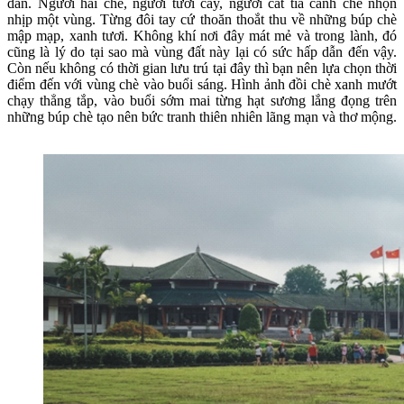
dân. Người hái chè, người tưới cây, người cắt tỉa cành chè nhộn
nhịp một vùng. Từng đôi tay cứ thoăn thoắt thu về những búp chè
mập mạp, xanh tươi. Không khí nơi đây mát mẻ và trong lành, đó
cũng là lý do tại sao mà vùng đất này lại có sức hấp dẫn đến vậy.
Còn nếu không có thời gian lưu trú tại đây thì bạn nên lựa chọn thời
điểm đến với vùng chè vào buổi sáng. Hình ảnh đồi chè xanh mướt
chạy thẳng tắp, vào buổi sớm mai từng hạt sương lắng đọng trên
những búp chè tạo nên bức tranh thiên nhiên lãng mạn và thơ mộng.