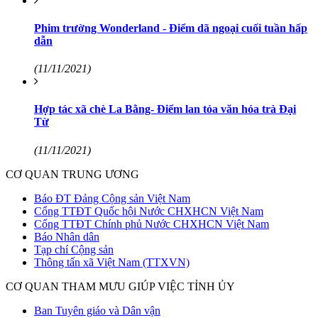
Phim trường Wonderland - Điểm dã ngoại cuối tuần hấp
dẫn
(11/11/2021)
Hợp tác xã chè La Bằng- Điểm lan tỏa văn hóa trà Đại
Từ
(11/11/2021)
CƠ QUAN TRUNG ƯƠNG
Báo ĐT Đảng Cộng sản Việt Nam
Cổng TTĐT Quốc hội Nước CHXHCN Việt Nam
Cổng TTĐT Chính phủ Nước CHXHCN Việt Nam
Báo Nhân dân
Tạp chí Cộng sản
Thông tấn xã Việt Nam (TTXVN)
CƠ QUAN THAM MƯU GIÚP VIỆC TỈNH ỦY
Ban Tuyên giáo và Dân vận