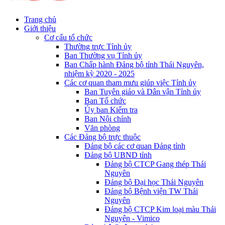
Trang chủ
Giới thiệu
Cơ cấu tổ chức
Thường trực Tỉnh ủy
Ban Thường vụ Tỉnh ủy
Ban Chấp hành Đảng bộ tỉnh Thái Nguyên,
nhiệm kỳ 2020 - 2025
Các cơ quan tham mưu giúp việc Tỉnh ủy
Ban Tuyên giáo và Dân vận Tỉnh ủy
Ban Tổ chức
Ủy ban Kiểm tra
Ban Nội chính
Văn phòng
Các Đảng bộ trực thuộc
Đảng bộ các cơ quan Đảng tỉnh
Đảng bộ UBND tỉnh
Đảng bộ CTCP Gang thép Thái
Nguyên
Đảng bộ Đại học Thái Nguyên
Đảng bộ Bệnh viện TW Thái
Nguyên
Đảng bộ CTCP Kim loại màu Thái
Nguyên - Vimico