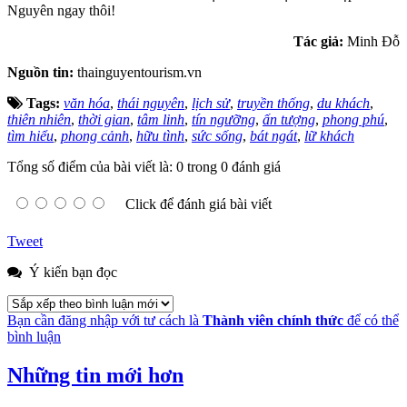
Nguyên ngay thôi!
Tác giả:
Minh Đỗ
Nguồn tin:
thainguyentourism.vn
Tags:
văn hóa
,
thái nguyên
,
lịch sử
,
truyền thống
,
du khách
,
thiên nhiên
,
thời gian
,
tâm linh
,
tín ngưỡng
,
ấn tượng
,
phong phú
,
tìm hiểu
,
phong cảnh
,
hữu tình
,
sức sống
,
bát ngát
,
lữ khách
Tổng số điểm của bài viết là: 0 trong 0 đánh giá
Click để đánh giá bài viết
Tweet
Ý kiến bạn đọc
Bạn cần đăng nhập với tư cách là
Thành viên chính thức
để có thể
bình luận
Những tin mới hơn