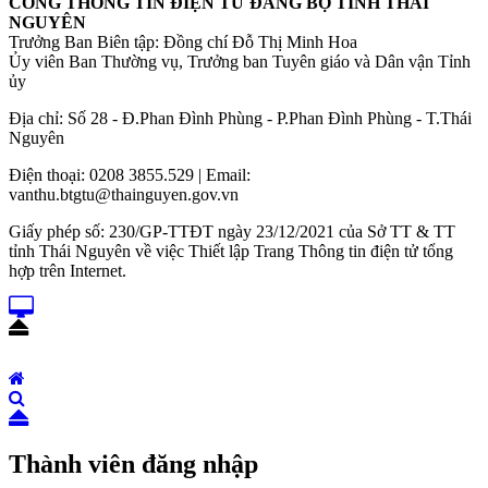
CỔNG THÔNG TIN ĐIỆN TỬ ĐẢNG BỘ TỈNH THÁI
NGUYÊN
Trưởng Ban Biên tập: Đồng chí Đỗ Thị Minh Hoa
Ủy viên Ban Thường vụ, Trưởng ban Tuyên giáo và Dân vận Tỉnh
ủy
Địa chỉ: Số 28 - Đ.Phan Đình Phùng - P.Phan Đình Phùng - T.Thái
Nguyên
Điện thoại: 0208 3855.529 | Email:
vanthu.btgtu@thainguyen.gov.vn
Giấy phép số: 230/GP-TTĐT ngày 23/12/2021 của Sở TT & TT
tỉnh Thái Nguyên về việc Thiết lập Trang Thông tin điện tử tổng
hợp trên Internet.
Thành viên đăng nhập