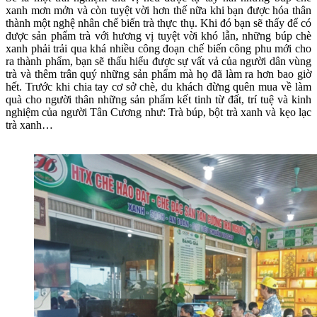
xanh mơn mởn và còn tuyệt vời hơn thế nữa khi bạn được hóa thân
thành một nghệ nhân chế biến trà thực thụ. Khi đó bạn sẽ thấy để có
được sản phẩm trà với hương vị tuyệt vời khó lẫn, những búp chè
xanh phải trải qua khá nhiều công đoạn chế biến công phu mới cho
ra thành phẩm, bạn sẽ thấu hiểu được sự vất vả của người dân vùng
trà và thêm trân quý những sản phẩm mà họ đã làm ra hơn bao giờ
hết. Trước khi chia tay cơ sở chè, du khách đừng quên mua về làm
quà cho người thân những sản phẩm kết tinh từ đất, trí tuệ và kinh
nghiệm của người Tân Cương như: Trà búp, bột trà xanh và kẹo lạc
trà xanh…