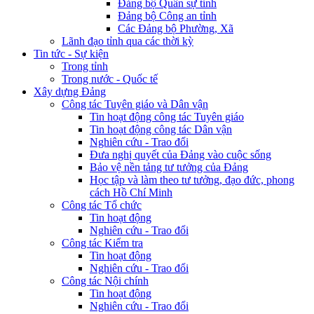
Đảng bộ Quân sự tỉnh
Đảng bộ Công an tỉnh
Các Đảng bộ Phường, Xã
Lãnh đạo tỉnh qua các thời kỳ
Tin tức - Sự kiện
Trong tỉnh
Trong nước - Quốc tế
Xây dựng Đảng
Công tác Tuyên giáo và Dân vận
Tin hoạt động công tác Tuyên giáo
Tin hoạt động công tác Dân vận
Nghiên cứu - Trao đổi
Đưa nghị quyết của Đảng vào cuộc sống
Bảo vệ nền tảng tư tưởng của Đảng
Học tập và làm theo tư tưởng, đạo đức, phong
cách Hồ Chí Minh
Công tác Tổ chức
Tin hoạt động
Nghiên cứu - Trao đổi
Công tác Kiểm tra
Tin hoạt động
Nghiên cứu - Trao đổi
Công tác Nội chính
Tin hoạt động
Nghiên cứu - Trao đổi