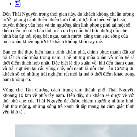
Đến Thái Nguyên trong thời gian này, du khách không chỉ ấn tượng
trước phong cảnh thiên nhiên hữu tình, được tìm hiểu về lịch sử,
truyền thống văn hóa và tín ngưỡng tâm linh phong phú tại một số
điểm đến trên địa bàn tỉnh mà còn bị cuốn hút bởi những đồi chè
hình bát úp trải rộng bát ngát, xanh mướt, căng tràn sức sống của
mùa xuân khiến người lữ khách không khỏi say mê.
Bạn có thể thực hiện hành trình khám phá, chinh phục mảnh đất xứ
trà tất cả các mùa trong năm. Thế nhưng mùa xuân và mùa hè là
thời điểm thích hợp nhất. Đặc biệt là dịp xuân về, khi đến tham quan
và trải nghiệm tại các vùng chè, nổi danh là đồi chè Tân Cương du
khách sẽ có những trải nghiệm rất mới lạ mà ở thời điểm khác trong
năm không có.
Vùng chè Tân Cương cách trung tâm thành phố Thái Nguyên
khoảng 10 km về phía tây nam. Đến đây, du khách sẽ được về với
thủ phủ chè của Thái Nguyên để được chiêm ngưỡng những hình
ảnh thơ mộng, những sóng trà xanh tít tắp mang lại cảm giác bình
yên khó tả .