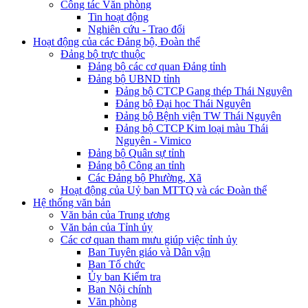
Công tác Văn phòng
Tin hoạt động
Nghiên cứu - Trao đổi
Hoạt động của các Đảng bộ, Đoàn thể
Đảng bộ trực thuộc
Đảng bộ các cơ quan Đảng tỉnh
Đảng bộ UBND tỉnh
Đảng bộ CTCP Gang thép Thái Nguyên
Đảng bộ Đại học Thái Nguyên
Đảng bộ Bệnh viện TW Thái Nguyên
Đảng bộ CTCP Kim loại màu Thái
Nguyên - Vimico
Đảng bộ Quân sự tỉnh
Đảng bộ Công an tỉnh
Các Đảng bộ Phường, Xã
Hoạt động của Uỷ ban MTTQ và các Đoàn thể
Hệ thống văn bản
Văn bản của Trung ương
Văn bản của Tỉnh ủy
Các cơ quan tham mưu giúp việc tỉnh ủy
Ban Tuyên giáo và Dân vận
Ban Tổ chức
Ủy ban Kiểm tra
Ban Nội chính
Văn phòng