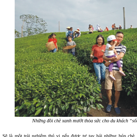
Những đồi chè xanh mướt thỏa sức cho du khách “s
Sẽ là một trải nghiệm thú vị nếu được tự tay hái những búp chè