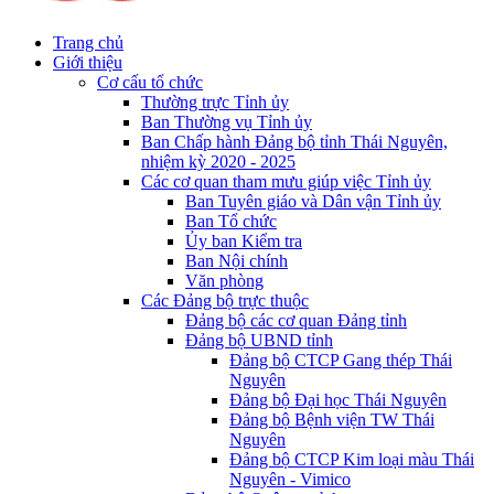
Trang chủ
Giới thiệu
Cơ cấu tổ chức
Thường trực Tỉnh ủy
Ban Thường vụ Tỉnh ủy
Ban Chấp hành Đảng bộ tỉnh Thái Nguyên,
nhiệm kỳ 2020 - 2025
Các cơ quan tham mưu giúp việc Tỉnh ủy
Ban Tuyên giáo và Dân vận Tỉnh ủy
Ban Tổ chức
Ủy ban Kiểm tra
Ban Nội chính
Văn phòng
Các Đảng bộ trực thuộc
Đảng bộ các cơ quan Đảng tỉnh
Đảng bộ UBND tỉnh
Đảng bộ CTCP Gang thép Thái
Nguyên
Đảng bộ Đại học Thái Nguyên
Đảng bộ Bệnh viện TW Thái
Nguyên
Đảng bộ CTCP Kim loại màu Thái
Nguyên - Vimico