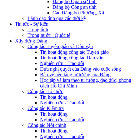
Đảng bộ Quân sự tỉnh
Đảng bộ Công an tỉnh
Các Đảng bộ Phường, Xã
Lãnh đạo tỉnh qua các thời kỳ
Tin tức - Sự kiện
Trong tỉnh
Trong nước - Quốc tế
Xây dựng Đảng
Công tác Tuyên giáo và Dân vận
Tin hoạt động công tác Tuyên giáo
Tin hoạt động công tác Dân vận
Nghiên cứu - Trao đổi
Đưa nghị quyết của Đảng vào cuộc sống
Bảo vệ nền tảng tư tưởng của Đảng
Học tập và làm theo tư tưởng, đạo đức, phong
cách Hồ Chí Minh
Công tác Tổ chức
Tin hoạt động
Nghiên cứu - Trao đổi
Công tác Kiểm tra
Tin hoạt động
Nghiên cứu - Trao đổi
Công tác Nội chính
Tin hoạt động
Nghiên cứu - Trao đổi