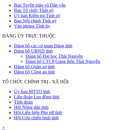
Ban Tuyên giáo và Dân vận
Ban Tổ chức Tỉnh uỷ
Uỷ ban Kiểm tra Tỉnh uỷ
Ban Nội chính Tỉnh uỷ
Văn phòng Tỉnh ủy
ĐẢNG ỦY TRỰC THUỘC
Đảng bộ các cơ quan Đảng tỉnh
Đảng bộ UBND tỉnh
Đảng bộ Đại học Thái Nguyên
Đảng bộ CTCP Gang thép Thái Nguyên
Đảng bộ Quân sự tỉnh
Đảng bộ Công an tỉnh
TỔ CHỨC CHÍNH TRỊ - XÃ HỘI
Ủy ban MTTQ tỉnh
Liên đoàn Lao động tỉnh
Tỉnh đoàn
Hội Nông dân tỉnh
Hội Liên hiệp Phụ nữ tỉnh
Hội Cựu chiến binh tỉnh
×