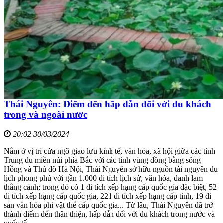
Thái Nguyên: Điểm đến hấp dẫn đối với du khách
trong và ngoài nước
20:02 30/03/2024
Nằm ở vị trí cửa ngõ giao lưu kinh tế, văn hóa, xã hội giữa các tỉnh
Trung du miền núi phía Bắc với các tỉnh vùng đồng bằng sông
Hồng và Thủ đô Hà Nội, Thái Nguyên sở hữu nguồn tài nguyên du
lịch phong phú với gần 1.000 di tích lịch sử, văn hóa, danh lam
thắng cảnh; trong đó có 1 di tích xếp hạng cấp quốc gia đặc biệt, 52
di tích xếp hạng cấp quốc gia, 221 di tích xếp hạng cấp tỉnh, 19 di
sản văn hóa phi vật thể cấp quốc gia... Từ lâu, Thái Nguyên đã trở
thành điểm đến thân thiện, hấp dẫn đối với du khách trong nước và
quốc tế.