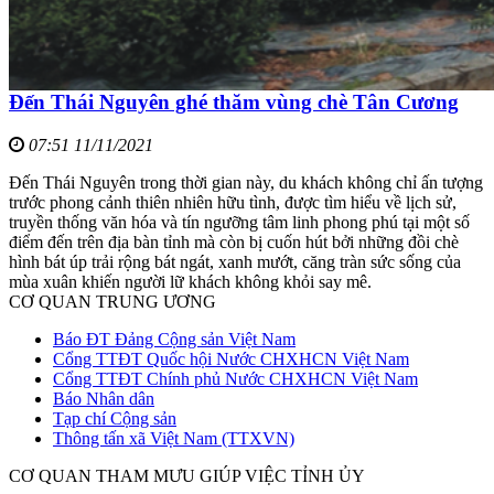
Đến Thái Nguyên ghé thăm vùng chè Tân Cương
07:51 11/11/2021
Đến Thái Nguyên trong thời gian này, du khách không chỉ ấn tượng
trước phong cảnh thiên nhiên hữu tình, được tìm hiểu về lịch sử,
truyền thống văn hóa và tín ngưỡng tâm linh phong phú tại một số
điểm đến trên địa bàn tỉnh mà còn bị cuốn hút bởi những đồi chè
hình bát úp trải rộng bát ngát, xanh mướt, căng tràn sức sống của
mùa xuân khiến người lữ khách không khỏi say mê.
CƠ QUAN TRUNG ƯƠNG
Báo ĐT Đảng Cộng sản Việt Nam
Cổng TTĐT Quốc hội Nước CHXHCN Việt Nam
Cổng TTĐT Chính phủ Nước CHXHCN Việt Nam
Báo Nhân dân
Tạp chí Cộng sản
Thông tấn xã Việt Nam (TTXVN)
CƠ QUAN THAM MƯU GIÚP VIỆC TỈNH ỦY