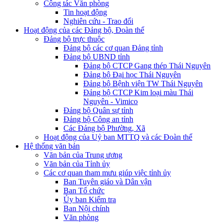
Công tác Văn phòng
Tin hoạt động
Nghiên cứu - Trao đổi
Hoạt động của các Đảng bộ, Đoàn thể
Đảng bộ trực thuộc
Đảng bộ các cơ quan Đảng tỉnh
Đảng bộ UBND tỉnh
Đảng bộ CTCP Gang thép Thái Nguyên
Đảng bộ Đại học Thái Nguyên
Đảng bộ Bệnh viện TW Thái Nguyên
Đảng bộ CTCP Kim loại màu Thái
Nguyên - Vimico
Đảng bộ Quân sự tỉnh
Đảng bộ Công an tỉnh
Các Đảng bộ Phường, Xã
Hoạt động của Uỷ ban MTTQ và các Đoàn thể
Hệ thống văn bản
Văn bản của Trung ương
Văn bản của Tỉnh ủy
Các cơ quan tham mưu giúp việc tỉnh ủy
Ban Tuyên giáo và Dân vận
Ban Tổ chức
Ủy ban Kiểm tra
Ban Nội chính
Văn phòng