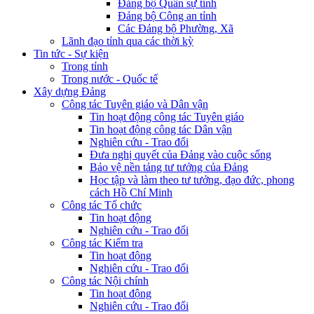
Đảng bộ Quân sự tỉnh
Đảng bộ Công an tỉnh
Các Đảng bộ Phường, Xã
Lãnh đạo tỉnh qua các thời kỳ
Tin tức - Sự kiện
Trong tỉnh
Trong nước - Quốc tế
Xây dựng Đảng
Công tác Tuyên giáo và Dân vận
Tin hoạt động công tác Tuyên giáo
Tin hoạt động công tác Dân vận
Nghiên cứu - Trao đổi
Đưa nghị quyết của Đảng vào cuộc sống
Bảo vệ nền tảng tư tưởng của Đảng
Học tập và làm theo tư tưởng, đạo đức, phong
cách Hồ Chí Minh
Công tác Tổ chức
Tin hoạt động
Nghiên cứu - Trao đổi
Công tác Kiểm tra
Tin hoạt động
Nghiên cứu - Trao đổi
Công tác Nội chính
Tin hoạt động
Nghiên cứu - Trao đổi