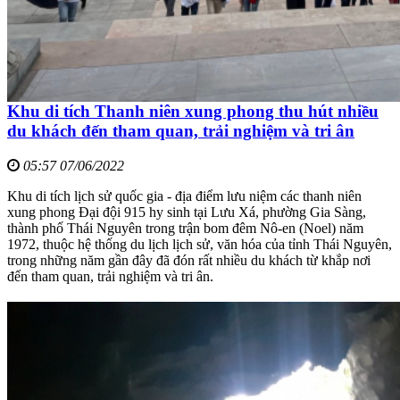
Khu di tích Thanh niên xung phong thu hút nhiều
du khách đến tham quan, trải nghiệm và tri ân
05:57 07/06/2022
Khu di tích lịch sử quốc gia - địa điểm lưu niệm các thanh niên
xung phong Đại đội 915 hy sinh tại Lưu Xá, phường Gia Sàng,
thành phố Thái Nguyên trong trận bom đêm Nô-en (Noel) năm
1972, thuộc hệ thống du lịch lịch sử, văn hóa của tỉnh Thái Nguyên,
trong những năm gần đây đã đón rất nhiều du khách từ khắp nơi
đến tham quan, trải nghiệm và tri ân.