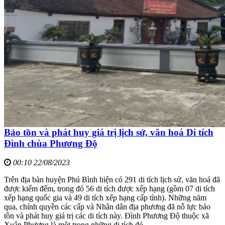
Bảo tồn và phát huy giá trị lịch sử, văn hoá Di tích
Đình chùa Phương Độ
00:10 22/08/2023
Trên địa bàn huyện Phú Bình hiện có 291 di tích lịch sử, văn hoá đã
được kiểm đếm, trong đó 56 di tích được xếp hạng (gồm 07 di tích
xếp hạng quốc gia và 49 di tích xếp hạng cấp tỉnh). Những năm
qua, chính quyền các cấp và Nhân dân địa phương đã nỗ lực bảo
tồn và phát huy giá trị các di tích này. Đình Phương Độ thuộc xã
Xuân Phương là một trong những di tích đó.