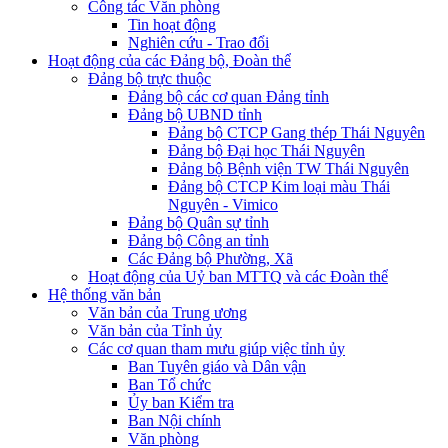
Công tác Văn phòng
Tin hoạt động
Nghiên cứu - Trao đổi
Hoạt động của các Đảng bộ, Đoàn thể
Đảng bộ trực thuộc
Đảng bộ các cơ quan Đảng tỉnh
Đảng bộ UBND tỉnh
Đảng bộ CTCP Gang thép Thái Nguyên
Đảng bộ Đại học Thái Nguyên
Đảng bộ Bệnh viện TW Thái Nguyên
Đảng bộ CTCP Kim loại màu Thái
Nguyên - Vimico
Đảng bộ Quân sự tỉnh
Đảng bộ Công an tỉnh
Các Đảng bộ Phường, Xã
Hoạt động của Uỷ ban MTTQ và các Đoàn thể
Hệ thống văn bản
Văn bản của Trung ương
Văn bản của Tỉnh ủy
Các cơ quan tham mưu giúp việc tỉnh ủy
Ban Tuyên giáo và Dân vận
Ban Tổ chức
Ủy ban Kiểm tra
Ban Nội chính
Văn phòng