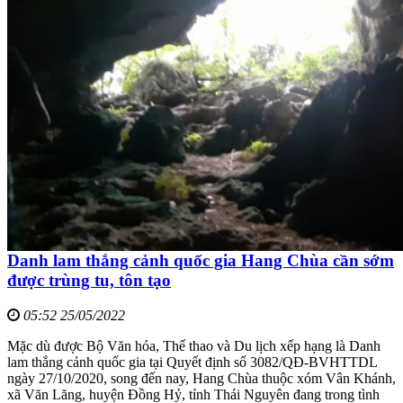
Danh lam thắng cảnh quốc gia Hang Chùa cần sớm
được trùng tu, tôn tạo
05:52 25/05/2022
Mặc dù được Bộ Văn hóa, Thể thao và Du lịch xếp hạng là Danh
lam thắng cảnh quốc gia tại Quyết định số 3082/QĐ-BVHTTDL
ngày 27/10/2020, song đến nay, Hang Chùa thuộc xóm Vân Khánh,
xã Văn Lăng, huyện Đồng Hỷ, tỉnh Thái Nguyên đang trong tình