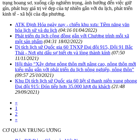
trạng hoang sơ, xuống cấp nghiêm trọng, ảnh hưởng đến việc giữ
gìn, phát huy giá trị vẻ đẹp của tự nhiên gắn với du lịch, phát triển
kinh tế - xã hội của địa phương.
ATK Định Hóa ngày nay - chiến khu xưa: Tiềm năng văn
hóa lịch sử và du lịch
(04:16 01/04/2022)
Phát triển du lịch cộng đồng gắn với Chương trình mỗi xã
một sản phẩm
(04:31 18/02/2022)
Di tích lịch sử Quốc gia 60 TNXP Đại đội 915, Đội 91 Bắc
Thái - Nơi ghi dấu sự biết ơn và lòng thành kính
(07:50
11/11/2021)
Hội thảo “Xây dựng nông thôn mới nâng cao, nông thôn mới
kiểu mẫu gắn với phát triển du lịch nông nghiệp, nông thôn”
(09:57 25/10/2021)
Khu Di tích lịch sử Quốc gia 60 liệt sĩ thanh niên xung phong
Đại đội 915: Đón tiếp hơn 35.000 lượt du khách
(21:48
29/09/2021)
«
1
2
»
CƠ QUAN TRUNG ƯƠNG