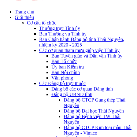
Trang chủ
Giới thiệu
Cơ cấu tổ chức
Thường trực Tỉnh ủy
Ban Thường vụ Tỉnh ủy
Ban Chấp hành Đảng bộ tỉnh Thái Nguyên,
nhiệm kỳ 2020 - 2025
Các cơ quan tham mưu giúp việc Tỉnh ủy
Ban Tuyên giáo và Dân vận Tỉnh ủy
Ban Tổ chức
Ủy ban Kiểm tra
Ban Nội chính
Văn phòng
Các Đảng bộ trực thuộc
Đảng bộ các cơ quan Đảng tỉnh
Đảng bộ UBND tỉnh
Đảng bộ CTCP Gang thép Thái
Nguyên
Đảng bộ Đại học Thái Nguyên
Đảng bộ Bệnh viện TW Thái
Nguyên
Đảng bộ CTCP Kim loại màu Thái
Nguyên - Vimico