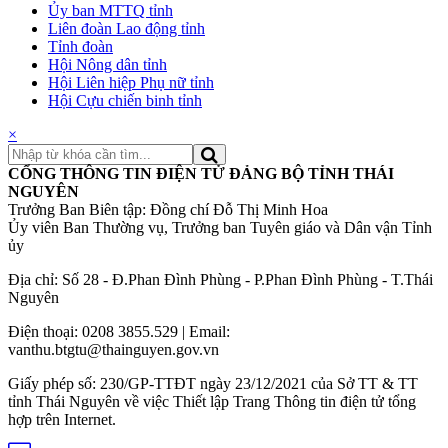
Ủy ban MTTQ tỉnh
Liên đoàn Lao động tỉnh
Tỉnh đoàn
Hội Nông dân tỉnh
Hội Liên hiệp Phụ nữ tỉnh
Hội Cựu chiến binh tỉnh
×
CỔNG THÔNG TIN ĐIỆN TỬ ĐẢNG BỘ TỈNH THÁI
NGUYÊN
Trưởng Ban Biên tập: Đồng chí Đỗ Thị Minh Hoa
Ủy viên Ban Thường vụ, Trưởng ban Tuyên giáo và Dân vận Tỉnh
ủy
Địa chỉ: Số 28 - Đ.Phan Đình Phùng - P.Phan Đình Phùng - T.Thái
Nguyên
Điện thoại: 0208 3855.529 | Email:
vanthu.btgtu@thainguyen.gov.vn
Giấy phép số: 230/GP-TTĐT ngày 23/12/2021 của Sở TT & TT
tỉnh Thái Nguyên về việc Thiết lập Trang Thông tin điện tử tổng
hợp trên Internet.