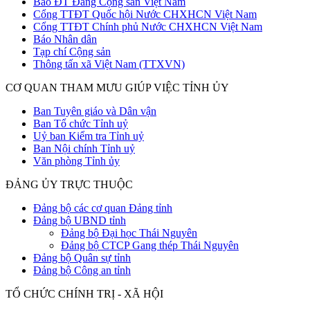
Báo ĐT Đảng Cộng sản Việt Nam
Cổng TTĐT Quốc hội Nước CHXHCN Việt Nam
Cổng TTĐT Chính phủ Nước CHXHCN Việt Nam
Báo Nhân dân
Tạp chí Cộng sản
Thông tấn xã Việt Nam (TTXVN)
CƠ QUAN THAM MƯU GIÚP VIỆC TỈNH ỦY
Ban Tuyên giáo và Dân vận
Ban Tổ chức Tỉnh uỷ
Uỷ ban Kiểm tra Tỉnh uỷ
Ban Nội chính Tỉnh uỷ
Văn phòng Tỉnh ủy
ĐẢNG ỦY TRỰC THUỘC
Đảng bộ các cơ quan Đảng tỉnh
Đảng bộ UBND tỉnh
Đảng bộ Đại học Thái Nguyên
Đảng bộ CTCP Gang thép Thái Nguyên
Đảng bộ Quân sự tỉnh
Đảng bộ Công an tỉnh
TỔ CHỨC CHÍNH TRỊ - XÃ HỘI