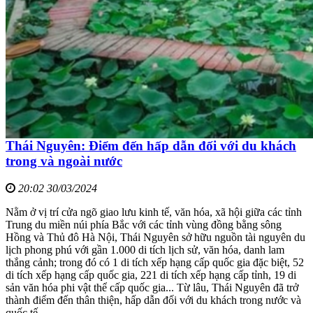
Thái Nguyên: Điểm đến hấp dẫn đối với du khách
trong và ngoài nước
20:02 30/03/2024
Nằm ở vị trí cửa ngõ giao lưu kinh tế, văn hóa, xã hội giữa các tỉnh
Trung du miền núi phía Bắc với các tỉnh vùng đồng bằng sông
Hồng và Thủ đô Hà Nội, Thái Nguyên sở hữu nguồn tài nguyên du
lịch phong phú với gần 1.000 di tích lịch sử, văn hóa, danh lam
thắng cảnh; trong đó có 1 di tích xếp hạng cấp quốc gia đặc biệt, 52
di tích xếp hạng cấp quốc gia, 221 di tích xếp hạng cấp tỉnh, 19 di
sản văn hóa phi vật thể cấp quốc gia... Từ lâu, Thái Nguyên đã trở
thành điểm đến thân thiện, hấp dẫn đối với du khách trong nước và
quốc tế.