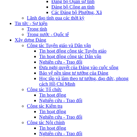
Đảng bộ Quân sự tỉnh
Đảng bộ Công an tỉnh
Các Đảng bộ Phường, Xã
Lãnh đạo tỉnh qua các thời kỳ
Tin tức - Sự kiện
Trong tỉnh
Trong nước - Quốc tế
Xây dựng Đảng
Công tác Tuyên giáo và Dân vận
Tin hoạt động công tác Tuyên giáo
Tin hoạt động công tác Dân vận
Nghiên cứu - Trao đổi
Đưa nghị quyết của Đảng vào cuộc sống
Bảo vệ nền tảng tư tưởng của Đảng
Học tập và làm theo tư tưởng, đạo đức, phong
cách Hồ Chí Minh
Công tác Tổ chức
Tin hoạt động
Nghiên cứu - Trao đổi
Công tác Kiểm tra
Tin hoạt động
Nghiên cứu - Trao đổi
Công tác Nội chính
Tin hoạt động
Nghiên cứu - Trao đổi