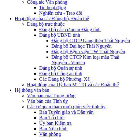
Công tác Văn phòng
Tin hoạt động
Nghiên cứu - Trao đổi
Hoạt động của các Đảng bộ, Đoàn thể
Đảng bộ trực thuộc
Đảng bộ các cơ quan Đảng tỉnh
Đảng bộ UBND tỉnh
Đảng bộ CTCP Gang thép Thái Nguyên
Đảng bộ Đại học Thái Nguyên
Đảng bộ Bệnh viện TW Thái Nguyên
Đảng bộ CTCP Kim loại màu Thái
Nguyên - Vimico
Đảng bộ Quân sự tỉnh
Đảng bộ Công an tỉnh
Các Đảng bộ Phường, Xã
Hoạt động của Uỷ ban MTTQ và các Đoàn thể
Hệ thống văn bản
Văn bản của Trung ương
Văn bản của Tỉnh ủy
Các cơ quan tham mưu giúp việc tỉnh ủy
Ban Tuyên giáo và Dân vận
Ban Tổ chức
Ủy ban Kiểm tra
Ban Nội chính
Văn phòng