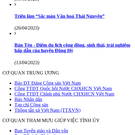
Triển lãm “Sắc màu Văn hoá Thái Nguyên”
(26/04/2023)
Bản Tèn - Điểm du lịch cộng đồng, sinh thái, trải nghiệm
hấp dẫn của huyện Đồng Hỷ
(13/04/2023)
CƠ QUAN TRUNG ƯƠNG
Báo ĐT Đảng Cộng sản Việt Nam
Cổng TTĐT Quốc hội Nước CHXHCN Việt Nam
Cổng TTĐT Chính phủ Nước CHXHCN Việt Nam
Báo Nhân dân
Tạp chí Cộng sản
Thông tấn xã Việt Nam (TTXVN)
CƠ QUAN THAM MƯU GIÚP VIỆC TỈNH ỦY
Ban Tuyên giáo và Dân vận