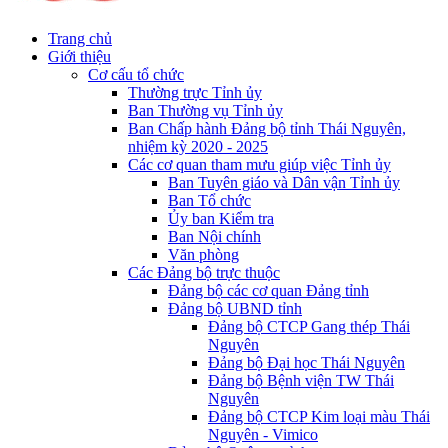
Trang chủ
Giới thiệu
Cơ cấu tổ chức
Thường trực Tỉnh ủy
Ban Thường vụ Tỉnh ủy
Ban Chấp hành Đảng bộ tỉnh Thái Nguyên,
nhiệm kỳ 2020 - 2025
Các cơ quan tham mưu giúp việc Tỉnh ủy
Ban Tuyên giáo và Dân vận Tỉnh ủy
Ban Tổ chức
Ủy ban Kiểm tra
Ban Nội chính
Văn phòng
Các Đảng bộ trực thuộc
Đảng bộ các cơ quan Đảng tỉnh
Đảng bộ UBND tỉnh
Đảng bộ CTCP Gang thép Thái
Nguyên
Đảng bộ Đại học Thái Nguyên
Đảng bộ Bệnh viện TW Thái
Nguyên
Đảng bộ CTCP Kim loại màu Thái
Nguyên - Vimico