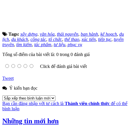
Tags:
xây dựng
,
văn hóa
,
thái nguyên
,
ban hành
,
kế hoạch
,
du
lịch
,
du khách
,
công tác
,
tổ chức
,
thể thao
,
xúc tiến
,
tiếp tục
,
tuyên
truyền
,
tìm kiếm
,
tác phẩm
,
tư liệu
,
phục vụ
Tổng số điểm của bài viết là: 0 trong 0 đánh giá
Click để đánh giá bài viết
Tweet
Ý kiến bạn đọc
Bạn cần đăng nhập với tư cách là
Thành viên chính thức
để có thể
bình luận
Những tin mới hơn