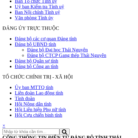
Ban Tổ chức Tỉnh uỷ
Uỷ ban Kiểm tra Tỉnh uỷ
Ban Nội chính Tỉnh uỷ
Văn phòng Tỉnh ủy
ĐẢNG ỦY TRỰC THUỘC
Đảng bộ các cơ quan Đảng tỉnh
Đảng bộ UBND tỉnh
Đảng bộ Đại học Thái Nguyên
Đảng bộ CTCP Gang thép Thái Nguyên
Đảng bộ Quân sự tỉnh
Đảng bộ Công an tỉnh
TỔ CHỨC CHÍNH TRỊ - XÃ HỘI
Ủy ban MTTQ tỉnh
Liên đoàn Lao động tỉnh
Tỉnh đoàn
Hội Nông dân tỉnh
Hội Liên hiệp Phụ nữ tỉnh
Hội Cựu chiến binh tỉnh
×
CỔNG THÔNG TIN ĐIỆN TỬ ĐẢNG BỘ TỈNH THÁI