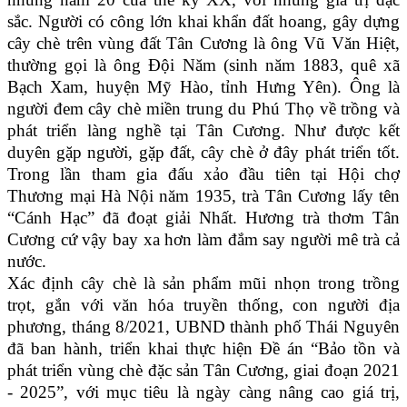
sắc. Người có công lớn khai khẩn đất hoang, gây dựng
cây chè trên vùng đất Tân Cương là ông Vũ Văn Hiệt,
thường gọi là ông Đội Năm (sinh năm 1883, quê xã
Bạch Xam, huyện Mỹ Hào, tỉnh Hưng Yên). Ông là
người đem cây chè miền trung du Phú Thọ về trồng và
phát triển làng nghề tại Tân Cương. Như được kết
duyên gặp người, gặp đất, cây chè ở đây phát triển tốt.
Trong lần tham gia đấu xảo đầu tiên tại Hội chợ
Thương mại Hà Nội năm 1935, trà Tân Cương lấy tên
“Cánh Hạc” đã đoạt giải Nhất. Hương trà thơm Tân
Cương cứ vậy bay xa hơn làm đắm say người mê trà cả
nước.
Xác định cây chè là sản phẩm mũi nhọn trong trồng
trọt, gắn với văn hóa truyền thống, con người địa
phương, tháng 8/2021, UBND thành phố Thái
Nguyên
đã ban hành, triển khai thực hiện Đề án “Bảo tồn và
phát triển vùng chè đặc sản Tân Cương, giai đoạn 2021
- 2025”, với mục tiêu là ngày càng nâng cao giá trị,