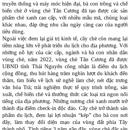
truyền thống và máy móc hiện đại, bà con trồng và chế
biến chè ở vùng chè Tân Cương đã tạo được các sản
phẩm chè xanh cao cấp, với nhiều mẫu mã, chủng loại
khác nhau, đáp ứng nhu cầu ngày càng cao của người
tiêu dùng.
Ngoài việc đem lại giá trị kinh tế, cây chè còn mang lại
tiềm năng lớn về phát triển du lịch cho địa phương. Với
những nỗ lực của các cấp, ngành và bà con nhân dân
vùng chè, năm 2022, vùng chè Tân Cương đã được
UBND tỉnh Thái Nguyên công nhận là điểm du lịch
cộng đồng,
thu hút hàng trăm nghìn lượt du khách
đến
thăm, tìm hiểu về
lịch sử nghề làm chè; nét đặc trưng
văn hóa Trà; trải nghiệm thực tế quy trình trồng, sản
xuất, chế biến chè và thưởng thức các loại trà ngon nổi
tiếng của địa phương. Những nương chè xanh mướt trở
thành địa điểm check-in độc đáo. Cây chè trở thành sản
phẩm du lịch, đem lại lợi nhuận “kép” cho bà con nơi
đây, làm thay đổi diện mạo của vùng đất phía Tây
thành phố. Tính riêng 3 năm gần đây, vùng chè đặc sản