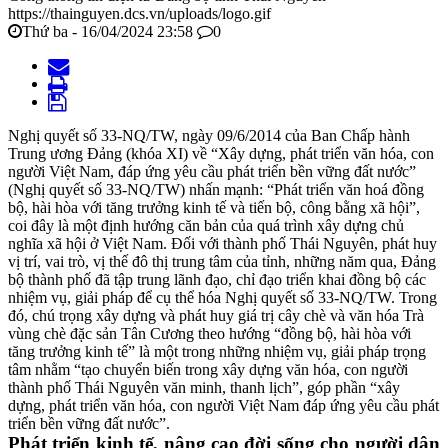
https://thainguyen.dcs.vn/uploads/logo.gif
Thứ ba - 16/04/2024 23:58
0
Nghị quyết số 33-NQ/TW, ngày 09/6/2014 của Ban Chấp hành
Trung ương Đảng (khóa XI) về “Xây dựng, phát triển văn hóa, con
người Việt Nam, đáp ứng yêu cầu phát triển bền vững đất nước”
(Nghị quyết số 33-NQ/TW) nhấn mạnh: “Phát triển văn hoá đồng
bộ, hài hòa với tăng trưởng kinh tế và tiến bộ, công bằng xã hội”,
coi đây là một định hướng căn bản của quá trình xây dựng chủ
nghĩa xã hội ở Việt Nam. Đối với thành phố Thái Nguyên, phát huy
vị trí, vai trò, vị thế đô thị trung tâm của tỉnh, những năm qua, Đảng
bộ thành phố đã tập trung lãnh đạo, chỉ đạo triển khai đồng bộ các
nhiệm vụ, giải pháp để cụ thể hóa Nghị quyết số 33-NQ/TW. Trong
đó, chú trọng xây dựng và phát huy giá trị cây chè và văn hóa Trà
vùng chè đặc sản Tân Cương theo hướng “đồng bộ, hài hòa với
tăng trưởng kinh tế” là một trong những nhiệm vụ, giải pháp trọng
tâm nhằm “tạo chuyển biến trong xây dựng văn hóa, con người
thành phố Thái Nguyên văn minh, thanh lịch”, góp phần “xây
dựng, phát triển văn hóa, con người Việt Nam đáp ứng yêu cầu phát
triển bền vững đất nước”.
Phát triển kinh tế, nâng cao đời sống cho người dân