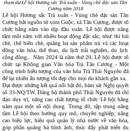
tham dự Lễ hội Hương sắc Trà xuân - Vùng chè đặc sản Tân
Cương năm 2018
Lễ hội Hương sắc Trà xuân - Vùng chè đặc sản Tân
Cương bắt nguồn từ xóm Guộc, xã Tân Cương, được tổ
chức hằng năm vào dịp đầu xuân.
Lễ hội được nâng
tầm mỗi năm với nhiều hoạt động đặc sắc, như: thi hái
chè, chế biến chè, quảng bá sản phẩm trà và các hoạt
động văn hóa, thể thao, du lịch trải nghiệm, du lịch
cộng đồng... Năm 2024 là năm thứ 20, Lễ hội được tổ
chức tại Không gian Văn hóa Trà Tân Cương - Một
công trình biểu tượng của văn hóa Trà Thái Nguyên đã
để lại nhiều ấn tượng tốt đẹp cho mọi du khách gần xa.
Đạt được những kết quả nổi bật đó, bám sát Nghị quyết
số 33-NQ/TW, Đảng bộ thành phố Thái Nguyên đã chỉ
đạo duy trì, nâng cao chất lượng tổ chức Lễ hội hằng
năm qua một số nội dung. Trong đó, tập trung nâng
tầm Lễ hội theo hướng quy mô, chuyên nghiệp; nâng
cao hiệu lực, hiệu quả quản lý nhà nước về văn hóa,
góp phần quảng bá hình ảnh, thúc đẩy phát triển du