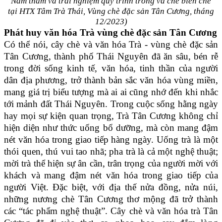
Nam thăm và trải nghiệm quy trình trồng và chế biến chè
tại HTX Tâm Trà Thái, Vùng chè đặc sản Tân Cương, tháng
12/2023)
Phát huy
văn hóa Trà vùng chè đặc sản Tân Cương
Có thể nói, cây chè và văn hóa Trà - vùng chè đặc sản
Tân Cương, thành phố Thái Nguyên đã ăn sâu, bén rễ
trong đời sống kinh tế, văn hóa, tinh thần của người
dân địa phương, trở thành bản sắc văn hóa vùng miền,
mang giá trị biểu tượng mà ai ai cũng nhớ đến khi nhắc
tới mảnh đất Thái Nguyên. Trong cuộc sống hằng ngày
hay mọi sự kiện quan trọng, Trà Tân Cương không chỉ
hiện diện như thức uống bổ dưỡng, mà còn mang đậm
nét văn hóa trong
giao tiếp hàng ngày.
Uống trà là một
thói quen, thú vui tao nhã; pha trà là cả một nghệ thuật;
mời trà
thể hiện sự ân cần, trân trọng của người mời với
khách
và mang đậm nét văn hóa trong giao tiếp của
người Việt. Đặc biệt, với địa thế nửa đồng, nửa núi,
những nương chè Tân Cương thơ mộng đã trở thành
các “tác phẩm nghệ thuật”. Cây chè và văn hóa trà Tân