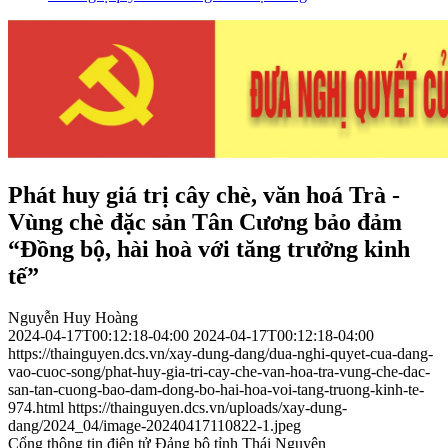
Phát huy giá trị cây chè, văn hoá Trà -
Vùng chè đặc sản Tân Cương bảo đảm
“Đồng bộ, hài hoà với tăng trưởng kinh
tế”
Nguyễn Huy Hoàng
2024-04-17T00:12:18-04:00
2024-04-17T00:12:18-04:00
https://thainguyen.dcs.vn/xay-dung-dang/dua-nghi-quyet-cua-dang-
vao-cuoc-song/phat-huy-gia-tri-cay-che-van-hoa-tra-vung-che-dac-
san-tan-cuong-bao-dam-dong-bo-hai-hoa-voi-tang-truong-kinh-te-
974.html
https://thainguyen.dcs.vn/uploads/xay-dung-
dang/2024_04/image-20240417110822-1.jpeg
Cổng thông tin điện tử Đảng bộ tỉnh Thái Nguyên