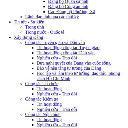
Đảng bộ Quân sự tỉnh
Đảng bộ Công an tỉnh
Các Đảng bộ Phường, Xã
Lãnh đạo tỉnh qua các thời kỳ
Tin tức - Sự kiện
Trong tỉnh
Trong nước - Quốc tế
Xây dựng Đảng
Công tác Tuyên giáo và Dân vận
Tin hoạt động công tác Tuyên giáo
Tin hoạt động công tác Dân vận
Nghiên cứu - Trao đổi
Đưa nghị quyết của Đảng vào cuộc sống
Bảo vệ nền tảng tư tưởng của Đảng
Học tập và làm theo tư tưởng, đạo đức, phong
cách Hồ Chí Minh
Công tác Tổ chức
Tin hoạt động
Nghiên cứu - Trao đổi
Công tác Kiểm tra
Tin hoạt động
Nghiên cứu - Trao đổi
Công tác Nội chính
Tin hoạt động
Nghiên cứu - Trao đổi