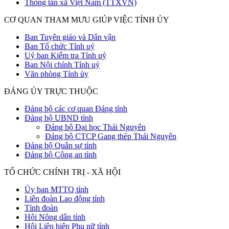
Thông tấn xã Việt Nam (TTXVN)
CƠ QUAN THAM MƯU GIÚP VIỆC TỈNH ỦY
Ban Tuyên giáo và Dân vận
Ban Tổ chức Tỉnh uỷ
Uỷ ban Kiểm tra Tỉnh uỷ
Ban Nội chính Tỉnh uỷ
Văn phòng Tỉnh ủy
ĐẢNG ỦY TRỰC THUỘC
Đảng bộ các cơ quan Đảng tỉnh
Đảng bộ UBND tỉnh
Đảng bộ Đại học Thái Nguyên
Đảng bộ CTCP Gang thép Thái Nguyên
Đảng bộ Quân sự tỉnh
Đảng bộ Công an tỉnh
TỔ CHỨC CHÍNH TRỊ - XÃ HỘI
Ủy ban MTTQ tỉnh
Liên đoàn Lao động tỉnh
Tỉnh đoàn
Hội Nông dân tỉnh
Hội Liên hiệp Phụ nữ tỉnh