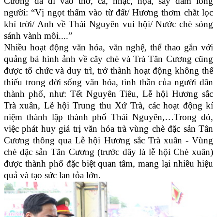
Cương đã đi vào thơ, ca, nhạc, họa, say đắm lòng
người: “
Vị ngọt thấm vào từ đất/ Hương thơm chắt lọc
khí trời/ Anh về Thái Nguyên vui hội/ Nước chè sóng
sánh vành môi....”
Nhiều hoạt động văn hóa, văn nghệ, thể thao gắn với
quảng bá hình ảnh về cây chè và Trà Tân Cương cũng
được tổ chức và duy trì, trở thành hoạt động không thể
thiếu trong đời sống văn hóa, tinh thần của người dân
thành phố, như: Tết Nguyên Tiêu, Lễ hội Hương sắc
Trà xuân, Lễ hội Trung thu Xứ Trà, các hoạt động kỉ
niệm thành lập thành phố Thái Nguyên,…
Trong đó,
việc phát huy giá trị văn hóa trà vùng chè đặc sản Tân
Cương thông qua Lễ hội Hương sắc Trà xuân - Vùng
chè đặc sản Tân Cương (trước đây là
lễ hội Chè xuân)
được thành phố đặc biệt quan tâm, mang lại nhiều hiệu
quả và tạo sức lan tỏa lớn
.