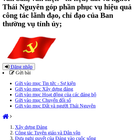
Thái Nguyên góp phần phục vụ hiệu quả
công tác lãnh đạo, chỉ đạo của Ban
thường vụ tỉnh ủy;
Đăng nhập
Gửi bài
Gửi vào mục Tin tức - Sự kiện
Gửi vào mục Xây dựng đảng
Gửi vào mục Hoạt động của các đảng bộ
Gửi vào mục Chuyển đổi số
Gửi vào mục Đất và người Thái Nguyên
Xây dựng Đảng
Công tác Tuyên giáo và Dân vận
Đưa nghị quyết của Đảng vào cuộc sống