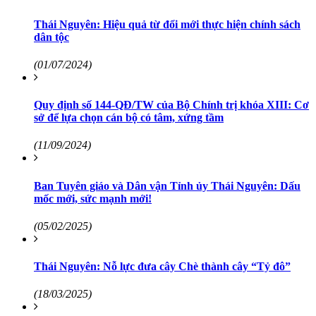
Thái Nguyên: Hiệu quả từ đổi mới thực hiện chính sách
dân tộc
(01/07/2024)
Quy định số 144-QĐ/TW của Bộ Chính trị khóa XIII: Cơ
sở để lựa chọn cán bộ có tâm, xứng tầm
(11/09/2024)
Ban Tuyên giáo và Dân vận Tỉnh ủy Thái Nguyên: Dấu
mốc mới, sức mạnh mới!
(05/02/2025)
Thái Nguyên: Nỗ lực đưa cây Chè thành cây “Tỷ đô”
(18/03/2025)