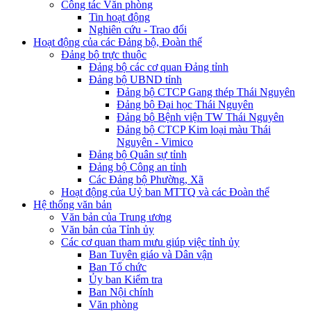
Công tác Văn phòng
Tin hoạt động
Nghiên cứu - Trao đổi
Hoạt động của các Đảng bộ, Đoàn thể
Đảng bộ trực thuộc
Đảng bộ các cơ quan Đảng tỉnh
Đảng bộ UBND tỉnh
Đảng bộ CTCP Gang thép Thái Nguyên
Đảng bộ Đại học Thái Nguyên
Đảng bộ Bệnh viện TW Thái Nguyên
Đảng bộ CTCP Kim loại màu Thái
Nguyên - Vimico
Đảng bộ Quân sự tỉnh
Đảng bộ Công an tỉnh
Các Đảng bộ Phường, Xã
Hoạt động của Uỷ ban MTTQ và các Đoàn thể
Hệ thống văn bản
Văn bản của Trung ương
Văn bản của Tỉnh ủy
Các cơ quan tham mưu giúp việc tỉnh ủy
Ban Tuyên giáo và Dân vận
Ban Tổ chức
Ủy ban Kiểm tra
Ban Nội chính
Văn phòng