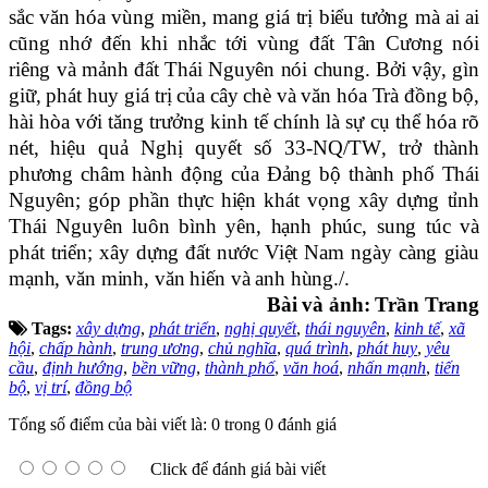
sắc văn hóa vùng miền, mang giá trị biểu tưởng mà ai ai
cũng nhớ đến khi nhắc tới vùng đất Tân Cương nói
riêng và mảnh đất Thái Nguyên nói chung. Bởi vậy, gì
n
giữ, phát huy giá trị của cây chè và văn hóa Trà
đồng bộ,
hài hòa với tăng trưởng kinh tế chính là sự cụ thể hóa rõ
nét, hiệu quả
Nghị quyết số 33-NQ/TW
, trở thành
phương châm hành động của Đảng bộ thành phố Thái
Nguyên; góp phần thực hiện khát vọng xây dựng tỉnh
Thái Nguyên luôn bình yên, hạnh phúc, sung túc và
phát triển; xây dựng đất nước Việt Nam ngày càng giàu
mạnh, văn minh, văn hiến và anh hùng./.
Bài và ảnh: Trần Trang
Tags:
xây dựng
,
phát triển
,
nghị quyết
,
thái nguyên
,
kinh tế
,
xã
hội
,
chấp hành
,
trung ương
,
chủ nghĩa
,
quá trình
,
phát huy
,
yêu
cầu
,
định hướng
,
bền vững
,
thành phố
,
văn hoá
,
nhấn mạnh
,
tiến
bộ
,
vị trí
,
đồng bộ
Tổng số điểm của bài viết là: 0 trong 0 đánh giá
Click để đánh giá bài viết