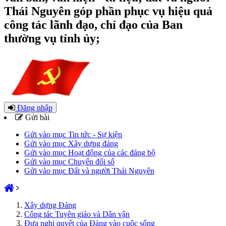
Thái Nguyên góp phần phục vụ hiệu quả
công tác lãnh đạo, chỉ đạo của Ban
thường vụ tỉnh ủy;
Đăng nhập
Gửi bài
Gửi vào mục Tin tức - Sự kiện
Gửi vào mục Xây dựng đảng
Gửi vào mục Hoạt động của các đảng bộ
Gửi vào mục Chuyển đổi số
Gửi vào mục Đất và người Thái Nguyên
Xây dựng Đảng
Công tác Tuyên giáo và Dân vận
Đưa nghị quyết của Đảng vào cuộc sống