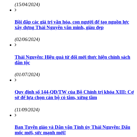
(15/04/2024)
Bồi đắp các giá trị văn hóa, con người để tạo nguồn lực
xây dựng Thái Nguyên văn minh, giàu đẹp
(02/06/2024)
Thái Nguyên: Hiệu quả từ đổi mới thực hiện chính sách
dân tộc
(01/07/2024)
Quy định số 144-QĐ/TW của Bộ Chính trị khóa XIII: Cơ
sở để lựa chọn cán bộ có tâm, xứng tầm
(11/09/2024)
Ban Tuyên giáo và Dân vận Tỉnh ủy Thái Nguyên: Dấu
mốc mới, sức mạnh mới!