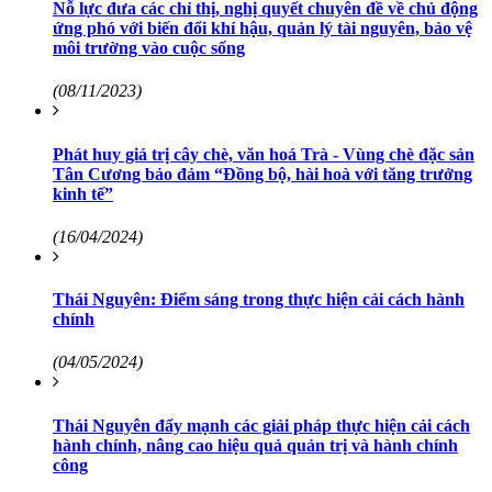
Nỗ lực đưa các chỉ thị, nghị quyết chuyên đề về chủ động
ứng phó với biến đổi khí hậu, quản lý tài nguyên, bảo vệ
môi trường vào cuộc sống
(08/11/2023)
Phát huy giá trị cây chè, văn hoá Trà - Vùng chè đặc sản
Tân Cương bảo đảm “Đồng bộ, hài hoà với tăng trưởng
kinh tế”
(16/04/2024)
Thái Nguyên: Điểm sáng trong thực hiện cải cách hành
chính
(04/05/2024)
Thái Nguyên đẩy mạnh các giải pháp thực hiện cải cách
hành chính, nâng cao hiệu quả quản trị và hành chính
công