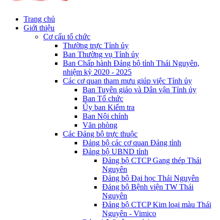
Trang chủ
Giới thiệu
Cơ cấu tổ chức
Thường trực Tỉnh ủy
Ban Thường vụ Tỉnh ủy
Ban Chấp hành Đảng bộ tỉnh Thái Nguyên,
nhiệm kỳ 2020 - 2025
Các cơ quan tham mưu giúp việc Tỉnh ủy
Ban Tuyên giáo và Dân vận Tỉnh ủy
Ban Tổ chức
Ủy ban Kiểm tra
Ban Nội chính
Văn phòng
Các Đảng bộ trực thuộc
Đảng bộ các cơ quan Đảng tỉnh
Đảng bộ UBND tỉnh
Đảng bộ CTCP Gang thép Thái
Nguyên
Đảng bộ Đại học Thái Nguyên
Đảng bộ Bệnh viện TW Thái
Nguyên
Đảng bộ CTCP Kim loại màu Thái
Nguyên - Vimico