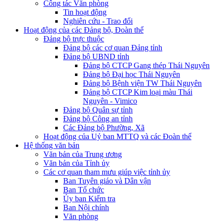
Công tác Văn phòng
Tin hoạt động
Nghiên cứu - Trao đổi
Hoạt động của các Đảng bộ, Đoàn thể
Đảng bộ trực thuộc
Đảng bộ các cơ quan Đảng tỉnh
Đảng bộ UBND tỉnh
Đảng bộ CTCP Gang thép Thái Nguyên
Đảng bộ Đại học Thái Nguyên
Đảng bộ Bệnh viện TW Thái Nguyên
Đảng bộ CTCP Kim loại màu Thái
Nguyên - Vimico
Đảng bộ Quân sự tỉnh
Đảng bộ Công an tỉnh
Các Đảng bộ Phường, Xã
Hoạt động của Uỷ ban MTTQ và các Đoàn thể
Hệ thống văn bản
Văn bản của Trung ương
Văn bản của Tỉnh ủy
Các cơ quan tham mưu giúp việc tỉnh ủy
Ban Tuyên giáo và Dân vận
Ban Tổ chức
Ủy ban Kiểm tra
Ban Nội chính
Văn phòng