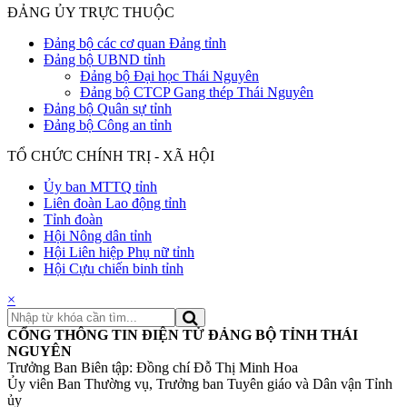
ĐẢNG ỦY TRỰC THUỘC
Đảng bộ các cơ quan Đảng tỉnh
Đảng bộ UBND tỉnh
Đảng bộ Đại học Thái Nguyên
Đảng bộ CTCP Gang thép Thái Nguyên
Đảng bộ Quân sự tỉnh
Đảng bộ Công an tỉnh
TỔ CHỨC CHÍNH TRỊ - XÃ HỘI
Ủy ban MTTQ tỉnh
Liên đoàn Lao động tỉnh
Tỉnh đoàn
Hội Nông dân tỉnh
Hội Liên hiệp Phụ nữ tỉnh
Hội Cựu chiến binh tỉnh
×
CỔNG THÔNG TIN ĐIỆN TỬ ĐẢNG BỘ TỈNH THÁI
NGUYÊN
Trưởng Ban Biên tập: Đồng chí Đỗ Thị Minh Hoa
Ủy viên Ban Thường vụ, Trưởng ban Tuyên giáo và Dân vận Tỉnh
ủy