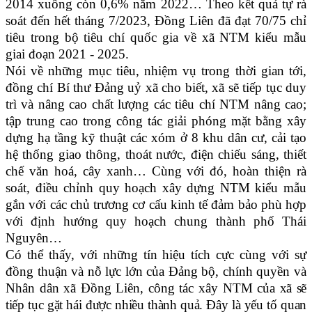
2014 xuống còn 0,6% năm 2022… Theo kết quả tự rà
soát đến hết tháng 7/2023, Đồng Liên đã đạt 70/75 chỉ
tiêu trong bộ tiêu chí quốc gia về xã NTM kiểu mẫu
giai đoạn 2021 - 2025.
Nói về những mục tiêu, nhiệm vụ trong thời gian tới,
đồng chí Bí thư Đảng uỷ xã cho biết, xã sẽ tiếp tục duy
trì và nâng cao chất lượng các tiêu chí NTM nâng cao;
tập trung cao trong công tác giải phóng mặt bằng xây
dựng hạ tầng kỹ thuật các xóm ở 8 khu dân cư, cải tạo
hệ thống giao thông, thoát nước, điện chiếu sáng, thiết
chế văn hoá, cây xanh… Cùng với đó, hoàn thiện rà
soát, điều chỉnh quy hoạch xây dựng NTM kiểu mẫu
gắn với các chủ trương cơ cấu kinh tế đảm bảo phù hợp
với định hướng quy hoạch chung thành phố Thái
Nguyên…
Có thể thấy, với những tín hiệu tích cực cùng với sự
đồng thuận và nỗ lực lớn của Đảng bộ, chính quyền và
Nhân dân xã Đồng Liên, công tác xây NTM của
xã sẽ
tiếp tục gặt hái được nhiều thành quả. Đây là yếu tố quan