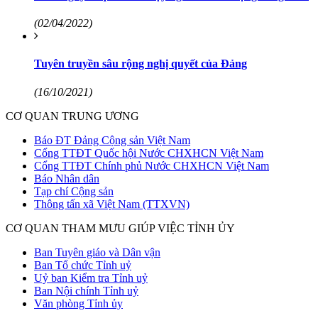
(02/04/2022)
Tuyên truyền sâu rộng nghị quyết của Đảng
(16/10/2021)
CƠ QUAN TRUNG ƯƠNG
Báo ĐT Đảng Cộng sản Việt Nam
Cổng TTĐT Quốc hội Nước CHXHCN Việt Nam
Cổng TTĐT Chính phủ Nước CHXHCN Việt Nam
Báo Nhân dân
Tạp chí Cộng sản
Thông tấn xã Việt Nam (TTXVN)
CƠ QUAN THAM MƯU GIÚP VIỆC TỈNH ỦY
Ban Tuyên giáo và Dân vận
Ban Tổ chức Tỉnh uỷ
Uỷ ban Kiểm tra Tỉnh uỷ
Ban Nội chính Tỉnh uỷ
Văn phòng Tỉnh ủy