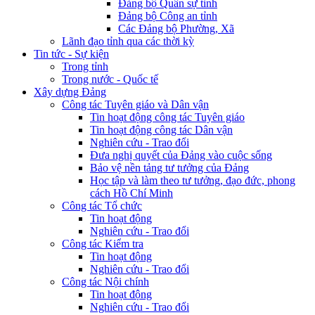
Đảng bộ Quân sự tỉnh
Đảng bộ Công an tỉnh
Các Đảng bộ Phường, Xã
Lãnh đạo tỉnh qua các thời kỳ
Tin tức - Sự kiện
Trong tỉnh
Trong nước - Quốc tế
Xây dựng Đảng
Công tác Tuyên giáo và Dân vận
Tin hoạt động công tác Tuyên giáo
Tin hoạt động công tác Dân vận
Nghiên cứu - Trao đổi
Đưa nghị quyết của Đảng vào cuộc sống
Bảo vệ nền tảng tư tưởng của Đảng
Học tập và làm theo tư tưởng, đạo đức, phong
cách Hồ Chí Minh
Công tác Tổ chức
Tin hoạt động
Nghiên cứu - Trao đổi
Công tác Kiểm tra
Tin hoạt động
Nghiên cứu - Trao đổi
Công tác Nội chính
Tin hoạt động
Nghiên cứu - Trao đổi