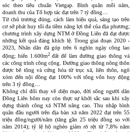
sóc theo tiêu chuẩn Vietgap. Bình quân mỗi năm,
doanh thu của Tổ hợp tác đạt trên 7 tỷ đồng…
Từ chủ trương đúng, cách làm hiệu quả, sáng tạo trên
cơ sở phát huy tối đa tiềm năng lợi thế của địa phương;
chương trình xây dựng NTM ở Đồng Liên đã đạt được
những kết quả đáng khích lệ. Trong giai đoạn 2020 -
2023, Nhân dân đã góp trên 6 nghìn ngày công lao
2
động; hiến 1.600
m
đất để làm đường giao thông và
các công trình công cộng. Đường giao thông nông thôn
được bê tông và cứng hóa từ trục xã, liên thôn, ngõ
xóm đến nội đồng đạt 100% với tổng vốn huy động
trên 3 tỷ đồng…
Không chỉ đổi thay về diện mạo, đời sống người dân
Đồng Liên hôm nay còn thực sự khởi sắc sau khi xây
dựng thành công xã NTM nâng cao. Thu nhập bình
quân đầu người trên địa bàn xã năm 2022 đạt trên 55
triệu đồng/người/năm (tăng gần 25 triệu đồng so với
năm 2014); tỷ lệ hộ nghèo giảm rõ rệt từ 7,8% năm