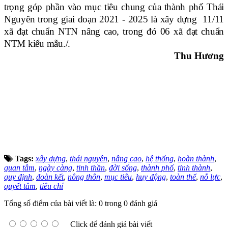
trọng góp phần vào mục tiêu chung của thành phố Thái
Nguyên trong giai đoạn 2021 - 2025 là xây dựng 11/11
xã đạt chuẩn NTN nâng cao, trong đó 06 xã đạt chuẩn
NTM kiểu mẫu./.
Thu Hương
Tags:
xây dựng
,
thái nguyên
,
nâng cao
,
hệ thống
,
hoàn thành
,
quan tâm
,
ngày càng
,
tinh thần
,
đời sống
,
thành phố
,
tỉnh thành
,
quy định
,
đoàn kết
,
nông thôn
,
mục tiêu
,
huy động
,
toàn thể
,
nỗ lực
,
quyết tâm
,
tiêu chí
Tổng số điểm của bài viết là: 0 trong 0 đánh giá
Click để đánh giá bài viết