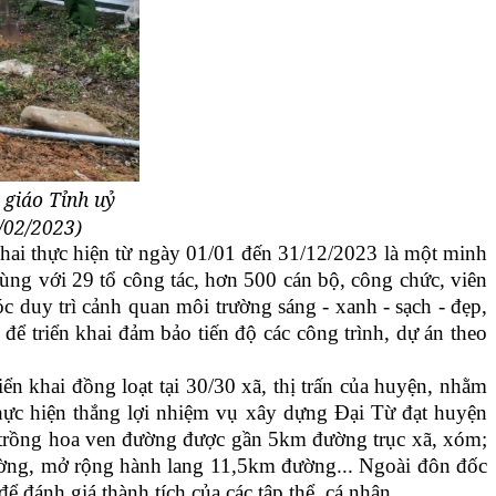
giáo Tỉnh uỷ
/02/2023)
ai thực hiện từ ngày 01/01 đến 31/12/2023 là một minh
ng với 29 tổ công tác, hơn 500 cán bộ, công chức, viên
 duy trì cảnh quan môi trường sáng - xanh - sạch - đẹp,
để triển khai đảm bảo tiến độ các công trình, dự án theo
 khai đồng loạt tại 30/30 xã, thị trấn của huyện, nhằm
 thực hiện thắng lợi nhiệm vụ xây dựng Đại Từ đạt huyện
 trồng hoa ven đường được gần 5km đường trục xã, xóm;
đường, mở rộng hành lang 11,5km đường... Ngoài đôn đốc
 để đánh giá thành tích của các tập thể, cá nhân…