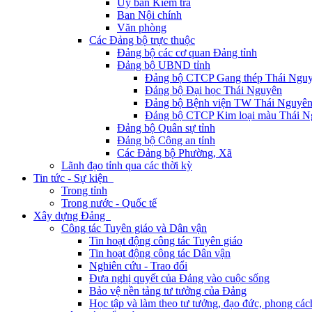
Ủy ban Kiểm tra
Ban Nội chính
Văn phòng
Các Đảng bộ trực thuộc
Đảng bộ các cơ quan Đảng tỉnh
Đảng bộ UBND tỉnh
Đảng bộ CTCP Gang thép Thái Ngu
Đảng bộ Đại học Thái Nguyên
Đảng bộ Bệnh viện TW Thái Nguyê
Đảng bộ CTCP Kim loại màu Thái N
Đảng bộ Quân sự tỉnh
Đảng bộ Công an tỉnh
Các Đảng bộ Phường, Xã
Lãnh đạo tỉnh qua các thời kỳ
Tin tức - Sự kiện
Trong tỉnh
Trong nước - Quốc tế
Xây dựng Đảng
Công tác Tuyên giáo và Dân vận
Tin hoạt động công tác Tuyên giáo
Tin hoạt động công tác Dân vận
Nghiên cứu - Trao đổi
Đưa nghị quyết của Đảng vào cuộc sống
Bảo vệ nền tảng tư tưởng của Đảng
Học tập và làm theo tư tưởng, đạo đức, phong cá