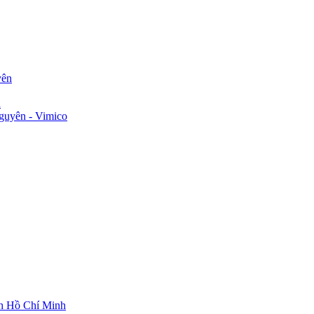
yên
n
guyên - Vimico
ch Hồ Chí Minh