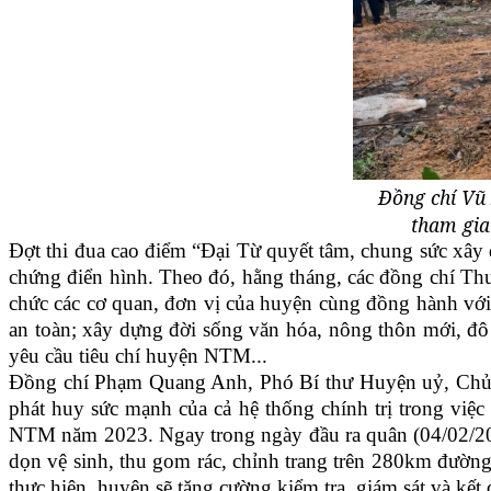
Đồng chí Vũ
tham gia
Đợt thi đua cao điểm “Đại Từ quyết tâm, chung sức xâ
chứng điển hình. Theo đó, hằng tháng, các đồng chí Th
chức các cơ quan, đơn vị của huyện cùng đồng hành với c
an toàn; xây dựng đời sống văn hóa, nông thôn mới, đô t
yêu cầu tiêu chí huyện NTM...
Đồng chí Phạm Quang Anh, Phó Bí thư Huyện uỷ, Chủ tịc
phát huy sức mạnh của cả hệ thống chính trị trong việc
NTM năm 2023. Ngay trong ngày đầu ra quân (04/02/202
dọn vệ sinh, thu gom rác, chỉnh trang trên 280km đườn
thực hiện, huyện sẽ tăng cường kiểm tra, giám sát và kết 