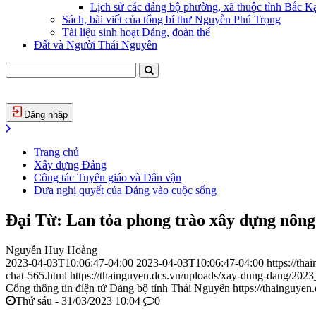
Lịch sử các đảng bộ phường, xã thuộc tỉnh Bắc Kạ
Sách, bài viết của tổng bí thư Nguyễn Phú Trọng
Tài liệu sinh hoạt Đảng, đoàn thể
Đất và Người Thái Nguyên
Đăng nhập
Trang chủ
Xây dựng Đảng
Công tác Tuyên giáo và Dân vận
Đưa nghị quyết của Đảng vào cuộc sống
Đại Từ: Lan tỏa phong trào xây dựng nôn
Nguyễn Huy Hoàng
2023-04-03T10:06:47-04:00
2023-04-03T10:06:47-04:00
https://th
chat-565.html
https://thainguyen.dcs.vn/uploads/xay-dung-dang/20
Cổng thông tin điện tử Đảng bộ tỉnh Thái Nguyên
https://thainguyen
Thứ sáu - 31/03/2023 10:04
0