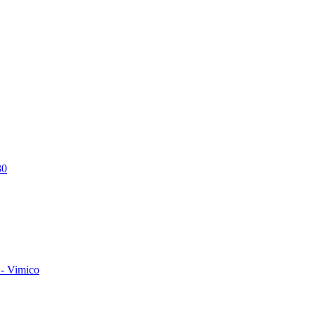
30
- Vimico