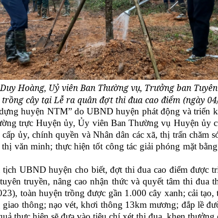
 Duy Hoàng, Uỷ viên Ban Thường vụ, Trưởng ban Tuyên 
 trồng cây tại Lễ ra quân đợt thi đua cao điểm (ngày 04
y dựng huyện NTM” do UBND huyện phát động và triển kh
ường trực Huyện ủy, Ủy viên Ban Thường vụ Huyện ủy cù
ấp ủy, chính quyền và Nhân dân các xã, thị trấn chăm sóc
hị văn minh; thực hiện tốt công tác giải phóng mặt bằng 
h UBND huyện cho biết, đợt thi đua cao điểm được triển
 tuyên truyền, nâng cao nhận thức và quyết tâm thi đua
3), toàn huyện trồng được gần 1.000 cây xanh; cải tạo,
g giao thông; nạo vét, khơi thông 13km mương; đắp lề 
quả thực hiện sẽ đưa vào tiêu chí xét thi đua, khen thưởng