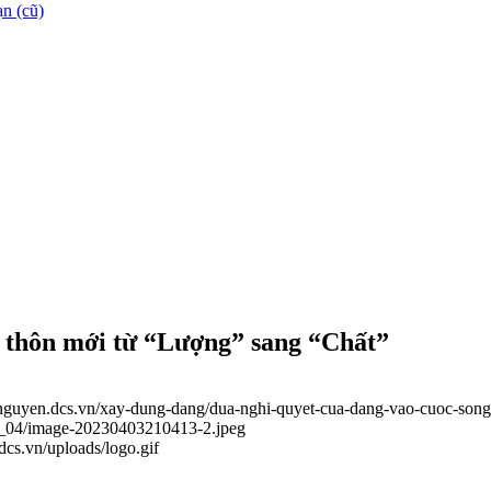
n (cũ)
g thôn mới từ “Lượng” sang “Chất”
ainguyen.dcs.vn/xay-dung-dang/dua-nghi-quyet-cua-dang-vao-cuoc-song
23_04/image-20230403210413-2.jpeg
.dcs.vn/uploads/logo.gif