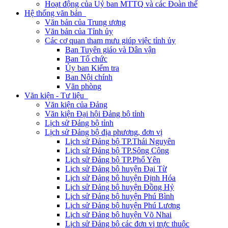
Hoạt động của Uỷ ban MTTQ và các Đoàn thể
Hệ thống văn bản
Văn bản của Trung ương
Văn bản của Tỉnh ủy
Các cơ quan tham mưu giúp việc tỉnh ủy
Ban Tuyên giáo và Dân vận
Ban Tổ chức
Ủy ban Kiểm tra
Ban Nội chính
Văn phòng
Văn kiện - Tư liệu
Văn kiện của Đảng
Văn kiện Đại hội Đảng bộ tỉnh
Lịch sử Đảng bộ tỉnh
Lịch sử Đảng bộ địa phương, đơn vị
Lịch sử Đảng bộ TP.Thái Nguyên
Lịch sử Đảng bộ TP.Sông Công
Lịch sử Đảng bộ TP.Phổ Yên
Lịch sử Đảng bộ huyện Đại Từ
Lịch sử Đảng bộ huyện Định Hóa
Lịch sử Đảng bộ huyện Đồng Hỷ
Lịch sử Đảng bộ huyện Phú Bình
Lịch sử Đảng bộ huyện Phú Lương
Lịch sử Đảng bộ huyện Võ Nhai
Lịch sử Đảng bộ các đơn vị trực thuộc