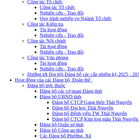
Công tác Tổ chức
Công tác Tổ chức
Nghiên cứu - Trao đổi
Quy trình nghiệp vụ Ngành Tổ chức
Công tác Kiểm tra
Tin hoạt động
Nghiên cứu - Trao đổi
Công tác Nội chính
Tin hoạt động
Nghiên cứu - Trao đổi
Công tác Văn phòng
Tin hoạt động
Nghiên cứu - Trao đổi
Hướng tới Đại hội Đảng bộ các cấp nhiệm kỳ 2025 - 20
Hoạt động của các Đảng bộ, Đoàn thể
Đảng bộ trực thuộc
Đảng bộ các cơ quan Đảng tỉnh
Đảng bộ UBND tỉnh
Đảng bộ CTCP Gang thép Thái Nguyên
Đảng bộ Đại học Thái Nguyên
Đảng bộ Bệnh viện TW Thái Nguyên
Đảng bộ CTCP Kim loại màu Thái Nguyên 
Đảng bộ Quân sự tỉnh
Đảng bộ Công an tỉnh
Các Đảng bộ Phường, Xã