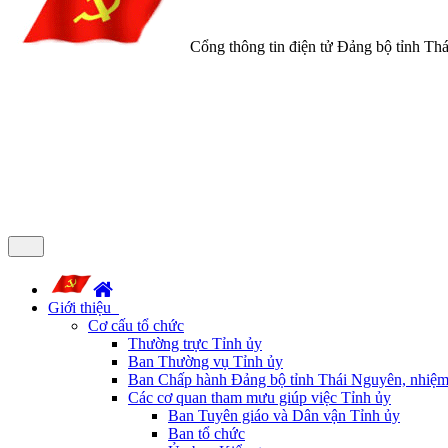
Cổng thông tin điện tử Đảng bộ tỉnh Th
Giới thiệu
Cơ cấu tổ chức
Thường trực Tỉnh ủy
Ban Thường vụ Tỉnh ủy
Ban Chấp hành Đảng bộ tỉnh Thái Nguyên, nhiệm
Các cơ quan tham mưu giúp việc Tỉnh ủy
Ban Tuyên giáo và Dân vận Tỉnh ủy
Ban tổ chức