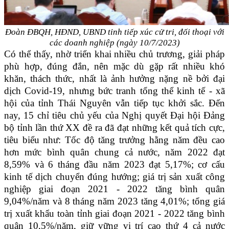
Đoàn ĐBQH, HĐND, UBND tỉnh tiếp xúc cử tri, đối thoại với
các doanh nghiệp
(ngày 10/7/2023)
Có thể thấy, nhờ triển khai nhiều chủ trương, giải pháp
phù hợp, đúng đắn, nên mặc dù gặp rất nhiều khó
khăn, thách thức, nhất là ảnh hưởng nặng nề bởi đại
dịch Covid-19, nhưng bức tranh tổng thể kinh tế - xã
hội của tỉnh Thái Nguyên vẫn tiếp tục khởi sắc. Đến
nay, 15 chỉ tiêu chủ yếu của Nghị quyết Đại hội Đảng
bộ tỉnh lần thứ XX đề ra đã đạt những kết quả tích cực,
tiêu biểu như: Tốc độ tăng trưởng hằng năm đều cao
hơn mức bình quân chung cả nước, năm 2022 đạt
8,59% và 6 tháng đầu năm 2023 đạt 5,17%; cơ cấu
kinh tế dịch chuyển đúng hướng; giá trị sản xuất công
nghiệp giai đoạn 2021 - 2022 tăng bình quân
9,04%/năm và 8 tháng năm 2023 tăng 4,01%; tổng giá
trị xuất khẩu toàn tỉnh giai đoạn 2021 - 2022 tăng bình
quân 10,5%/năm, giữ vững vị trí cao thứ 4 cả nước