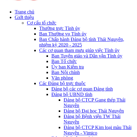
Trang chủ
Giới thiệu
Cơ cấu tổ chức
Thường trực Tỉnh ủy
Ban Thường vụ Tỉnh ủy
Ban Chấp hành Đảng bộ tỉnh Thái Nguyên,
nhiệm kỳ 2020 - 2025
Các cơ quan tham mưu giúp việc Tỉnh ủy
Ban Tuyên giáo và Dân vận Tỉnh ủy
Ban Tổ chức
Ủy ban Kiểm tra
Ban Nội chính
Văn phòng
Các Đảng bộ trực thuộc
Đảng bộ các cơ quan Đảng tỉnh
Đảng bộ UBND tỉnh
Đảng bộ CTCP Gang thép Thái
Nguyên
Đảng bộ Đại học Thái Nguyên
Đảng bộ Bệnh viện TW Thái
Nguyên
Đảng bộ CTCP Kim loại màu Thái
Nguyên - Vimico