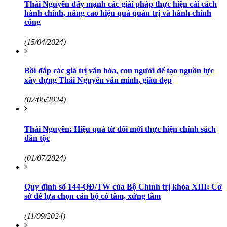
Thái Nguyên đẩy mạnh các giải pháp thực hiện cải cách
hành chính, nâng cao hiệu quả quản trị và hành chính
công
(15/04/2024)
Bồi đắp các giá trị văn hóa, con người để tạo nguồn lực
xây dựng Thái Nguyên văn minh, giàu đẹp
(02/06/2024)
Thái Nguyên: Hiệu quả từ đổi mới thực hiện chính sách
dân tộc
(01/07/2024)
Quy định số 144-QĐ/TW của Bộ Chính trị khóa XIII: Cơ
sở để lựa chọn cán bộ có tâm, xứng tầm
(11/09/2024)