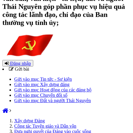
Thái Nguyên góp phần phục vụ hiệu quả
công tác lãnh đạo, chỉ đạo của Ban
thường vụ tỉnh ủy;
Đăng nhập
Gửi bài
Gửi vào mục Tin tức - Sự kiện
Gửi vào mục Xây dựng đảng
Gửi vào mục Hoạt động của các đảng bộ
Gửi vào mục Chuyển đổi số
Gửi vào mục Đất và người Thái Nguyên
Xây dựng Đảng
Công tác Tuyên giáo và Dân vận
Đưa nghị quyết của Đảng vào cuộc sống