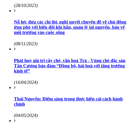
(28/10/2023)
Nỗ lực đưa các chỉ thị, nghị quyết chuyên đề về chủ động
ứng phó với biến đổi khí hậu, quản lý tài nguyên, bảo vệ
môi trường vào cuộc sống
(08/11/2023)
Phát huy giá trị cây chè, văn hoá Trà - Vùng chè đặc sản
Tân Cương bảo đảm “Đồng bộ, hài hoà với tăng trưởng
kinh tế”
(16/04/2024)
Thái Nguyên: Điểm sáng trong thực hiện cải cách hành
chính
(04/05/2024)