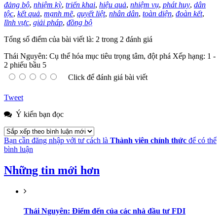
đảng bộ
,
nhiệm kỳ
,
triển khai
,
hiệu quả
,
nhiệm vụ
,
phát huy
,
dân
tộc
,
kết quả
,
mạnh mẽ
,
quyết liệt
,
nhân dân
,
toàn diện
,
đoàn kết
,
lĩnh vực
,
giải pháp
,
đồng bộ
Tổng số điểm của bài viết là: 2 trong 2 đánh giá
Thái Nguyên: Cụ thể hóa mục tiêu trọng tâm, đột phá
Xếp hạng:
1
-
2
phiếu bầu
5
Click để đánh giá bài viết
Tweet
Ý kiến bạn đọc
Bạn cần đăng nhập với tư cách là
Thành viên chính thức
để có thể
bình luận
Những tin mới hơn
Thái Nguyên: Điểm đến của các nhà đầu tư FDI