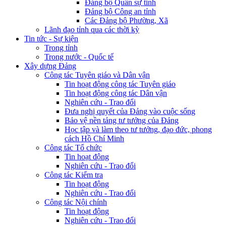
Đảng bộ Quân sự tỉnh
Đảng bộ Công an tỉnh
Các Đảng bộ Phường, Xã
Lãnh đạo tỉnh qua các thời kỳ
Tin tức - Sự kiện
Trong tỉnh
Trong nước - Quốc tế
Xây dựng Đảng
Công tác Tuyên giáo và Dân vận
Tin hoạt động công tác Tuyên giáo
Tin hoạt động công tác Dân vận
Nghiên cứu - Trao đổi
Đưa nghị quyết của Đảng vào cuộc sống
Bảo vệ nền tảng tư tưởng của Đảng
Học tập và làm theo tư tưởng, đạo đức, phong
cách Hồ Chí Minh
Công tác Tổ chức
Tin hoạt động
Nghiên cứu - Trao đổi
Công tác Kiểm tra
Tin hoạt động
Nghiên cứu - Trao đổi
Công tác Nội chính
Tin hoạt động
Nghiên cứu - Trao đổi