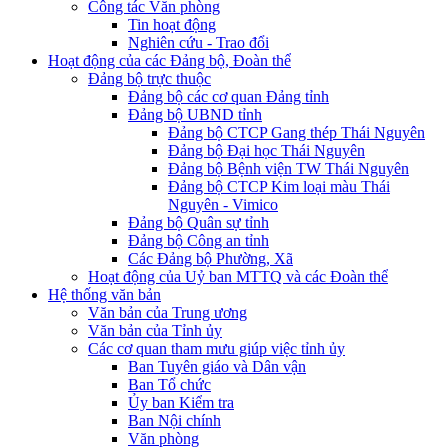
Công tác Văn phòng
Tin hoạt động
Nghiên cứu - Trao đổi
Hoạt động của các Đảng bộ, Đoàn thể
Đảng bộ trực thuộc
Đảng bộ các cơ quan Đảng tỉnh
Đảng bộ UBND tỉnh
Đảng bộ CTCP Gang thép Thái Nguyên
Đảng bộ Đại học Thái Nguyên
Đảng bộ Bệnh viện TW Thái Nguyên
Đảng bộ CTCP Kim loại màu Thái
Nguyên - Vimico
Đảng bộ Quân sự tỉnh
Đảng bộ Công an tỉnh
Các Đảng bộ Phường, Xã
Hoạt động của Uỷ ban MTTQ và các Đoàn thể
Hệ thống văn bản
Văn bản của Trung ương
Văn bản của Tỉnh ủy
Các cơ quan tham mưu giúp việc tỉnh ủy
Ban Tuyên giáo và Dân vận
Ban Tổ chức
Ủy ban Kiểm tra
Ban Nội chính
Văn phòng