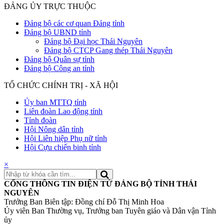
ĐẢNG ỦY TRỰC THUỘC
Đảng bộ các cơ quan Đảng tỉnh
Đảng bộ UBND tỉnh
Đảng bộ Đại học Thái Nguyên
Đảng bộ CTCP Gang thép Thái Nguyên
Đảng bộ Quân sự tỉnh
Đảng bộ Công an tỉnh
TỔ CHỨC CHÍNH TRỊ - XÃ HỘI
Ủy ban MTTQ tỉnh
Liên đoàn Lao động tỉnh
Tỉnh đoàn
Hội Nông dân tỉnh
Hội Liên hiệp Phụ nữ tỉnh
Hội Cựu chiến binh tỉnh
×
CỔNG THÔNG TIN ĐIỆN TỬ ĐẢNG BỘ TỈNH THÁI
NGUYÊN
Trưởng Ban Biên tập: Đồng chí Đỗ Thị Minh Hoa
Ủy viên Ban Thường vụ, Trưởng ban Tuyên giáo và Dân vận Tỉnh
ủy