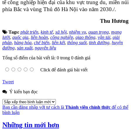
tế công nghiệp hiện đại của khu vực trung du, miền núi
phía Bắc và vùng Thủ đô Hà Nội vào năm 2030./.
Thu Hương
Tags:
phát triển
,
kinh tế
,
xã hội
,
nhiệm vụ
,
quan trọng
,
mạng
lưới
,
quốc gia
,
liên hoàn
,
công nghiệp
,
giao thông
,
vận tải
,
giải
pháp
,
hàng hóa
,
chế biến
,
liên kết
,
thông suốt
,
tỉnh đường
,
huyện
đường
,
sản xuất
,
nguyên liệu
Tổng số điểm của bài viết là: 0 trong 0 đánh giá
Click để đánh giá bài viết
Tweet
Ý kiến bạn đọc
Bạn cần đăng nhập với tư cách là
Thành viên chính thức
để có thể
bình luận
Những tin mới hơn