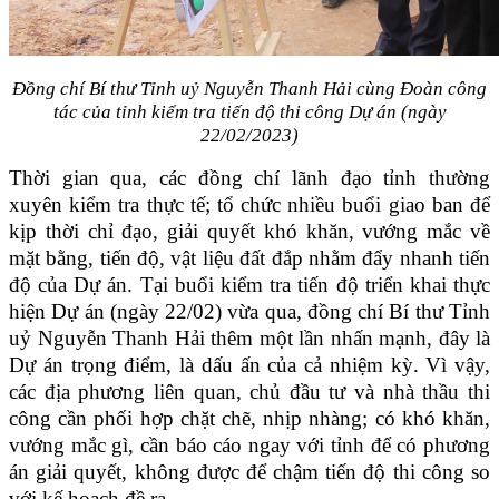
Đồng chí Bí thư Tỉnh uỷ Nguyễn Thanh Hải cùng Đoàn công
tác của tỉnh kiểm tra tiến độ thi công Dự án (ngày
22/02/2023)
Thời gian qua, các đồng chí lãnh đạo tỉnh thường
xuyên kiểm tra thực tế; tổ chức nhiều buổi giao ban để
kịp thời chỉ đạo, giải quyết khó khăn, vướng mắc về
mặt bằng, tiến độ, vật liệu đất đắp nhằm đẩy nhanh tiến
độ của Dự án. Tại buổi kiểm tra tiến độ triển khai thực
hiện Dự án (ngày 22/02) vừa qua, đồng chí Bí thư Tỉnh
uỷ Nguyễn Thanh Hải thêm một lần nhấn mạnh, đây là
Dự án trọng điểm, là dấu ấn của cả nhiệm kỳ. Vì vậy,
các địa phương liên quan, chủ đầu tư và nhà thầu thi
công cần phối hợp chặt chẽ, nhịp nhàng; có khó khăn,
vướng mắc gì, cần báo cáo ngay với tỉnh để có phương
án giải quyết, không được để chậm tiến độ thi công so
với kế hoạch đề ra.