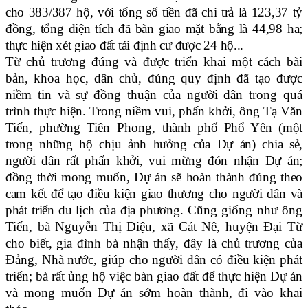
cho 383/387 hộ, với tổng số tiền đã chi trả là 123,37 tỷ
đồng, tổng diện tích đã bàn giao mặt bằng là 44,98 ha;
thực hiện xét giao đất tái định cư được 24 hộ...
Từ chủ trương đúng và được triển khai một cách bài
bản, khoa học, dân chủ, đúng quy định đã tạo được
niềm tin và sự đồng thuận của người dân trong quá
trình thực hiện. Trong niềm vui, phấn khởi, ông Tạ Văn
Tiến, phường Tiên Phong,
thành phố Phổ Yên (một
trong những hộ chịu ảnh hưởng của Dự án) chia sẻ,
người dân rất phấn khởi, vui mừng đón nhận Dự án;
đồng thời mong muốn, Dự án sẽ hoàn thành đúng theo
cam kết để tạo điều kiện giao thương cho người dân và
phát triển du lịch của địa phương.
Cũng giống như ông
Tiến, bà Nguyễn Thị Diệu, xã Cát Nê, huyện Đại Từ
cho biết, gia đình bà nhận thấy, đây là chủ trương của
Đảng, Nhà nước, giúp cho người dân có điều kiện phát
triển; bà rất ủng hộ việc bàn giao đất để thực hiện Dự án
và mong muốn Dự án sớm hoàn thành, đi vào khai