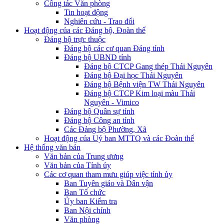
Công tác Văn phòng
Tin hoạt động
Nghiên cứu - Trao đổi
Hoạt động của các Đảng bộ, Đoàn thể
Đảng bộ trực thuộc
Đảng bộ các cơ quan Đảng tỉnh
Đảng bộ UBND tỉnh
Đảng bộ CTCP Gang thép Thái Nguyên
Đảng bộ Đại học Thái Nguyên
Đảng bộ Bệnh viện TW Thái Nguyên
Đảng bộ CTCP Kim loại màu Thái
Nguyên - Vimico
Đảng bộ Quân sự tỉnh
Đảng bộ Công an tỉnh
Các Đảng bộ Phường, Xã
Hoạt động của Uỷ ban MTTQ và các Đoàn thể
Hệ thống văn bản
Văn bản của Trung ương
Văn bản của Tỉnh ủy
Các cơ quan tham mưu giúp việc tỉnh ủy
Ban Tuyên giáo và Dân vận
Ban Tổ chức
Ủy ban Kiểm tra
Ban Nội chính
Văn phòng