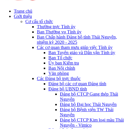
Trang chủ
Giới thiệu
Cơ cấu tổ chức
Thường trực Tỉnh ủy
Ban Thường vụ Tỉnh ủy
Ban Chấp hành Đảng bộ tỉnh Thái Nguyên,
nhiệm kỳ 2020 - 2025
Các cơ quan tham mưu giúp việc Tỉnh ủy
Ban Tuyên giáo và Dân vận Tỉnh ủy
Ban Tổ chức
Ủy ban Kiểm tra
Ban Nội chính
Văn phòng
Các Đảng bộ trực thuộc
Đảng bộ các cơ quan Đảng tỉnh
Đảng bộ UBND tỉnh
Đảng bộ CTCP Gang thép Thái
Nguyên
Đảng bộ Đại học Thái Nguyên
Đảng bộ Bệnh viện TW Thái
Nguyên
Đảng bộ CTCP Kim loại màu Thái
Nguyên - Vimico