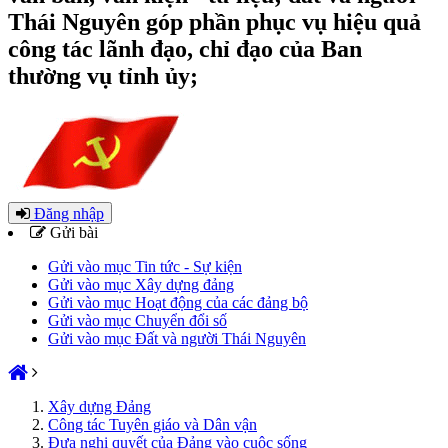
Thái Nguyên góp phần phục vụ hiệu quả
công tác lãnh đạo, chỉ đạo của Ban
thường vụ tỉnh ủy;
Đăng nhập
Gửi bài
Gửi vào mục Tin tức - Sự kiện
Gửi vào mục Xây dựng đảng
Gửi vào mục Hoạt động của các đảng bộ
Gửi vào mục Chuyển đổi số
Gửi vào mục Đất và người Thái Nguyên
Xây dựng Đảng
Công tác Tuyên giáo và Dân vận
Đưa nghị quyết của Đảng vào cuộc sống