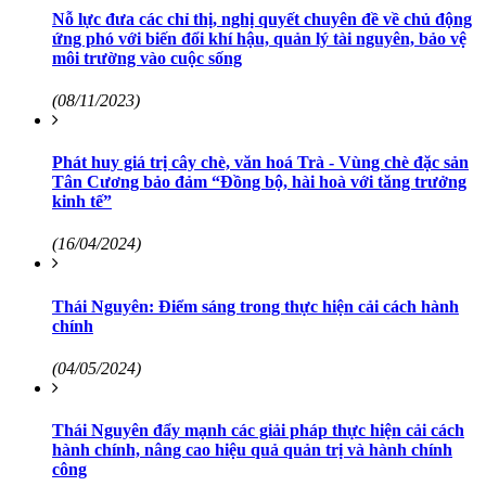
Nỗ lực đưa các chỉ thị, nghị quyết chuyên đề về chủ động
ứng phó với biến đổi khí hậu, quản lý tài nguyên, bảo vệ
môi trường vào cuộc sống
(08/11/2023)
Phát huy giá trị cây chè, văn hoá Trà - Vùng chè đặc sản
Tân Cương bảo đảm “Đồng bộ, hài hoà với tăng trưởng
kinh tế”
(16/04/2024)
Thái Nguyên: Điểm sáng trong thực hiện cải cách hành
chính
(04/05/2024)
Thái Nguyên đẩy mạnh các giải pháp thực hiện cải cách
hành chính, nâng cao hiệu quả quản trị và hành chính
công