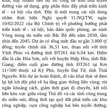
khai, đẩy nhanh tiến độ thi công để sớm đưa tuyến
đường vào sử dụng, góp phần thúc đẩy phát triển kinh
tế - xã hội của tỉnh. Đây là một trong các nội dung
nhằm thực hiện Nghị quyết 11-NQ/TW, ngày
10/02/2022 của Bộ Chính trị về phương hướng phát
triển kinh tế - xã hội, bảo đảm quốc phòng, an ninh
Vùng trung du miền núi Bắc Bộ đến năm 2030, tầm
nhìn đến 2045. Dự án có tổng mức đầu tư gần 3.800 tỷ
đồng; tuyến chính dài 36,51 km, đoạn nối với tỉnh
Vĩnh Phúc và đường tỉnh ĐT261 dài 6,04 km. Điểm
đầu là cầu Hòa Sơn, nối với huyện Hiệp Hòa, tỉnh Bắc
Giang; điểm cuối giao đường tỉnh ĐT261 tại Km
11+500 thuộc xã Ký Phú, huyện Đại Từ, tỉnh Thái
Nguyên. Khi dự án hoàn thành, đi vào khai thác sẽ đem
lại lợi ích đột phá về hạ tầng giao thông liên vùng; rút
ngắn khoảng cách, giảm thời gian di chuyển, kết nối
liên khu vực giữa vùng Thủ đô và các tỉnh vùng trung
du miền núi; đồng thời tạo quỹ đất phát triển các khu
công nghiệp, cụm công nghiệp hai bên tuyến đường;