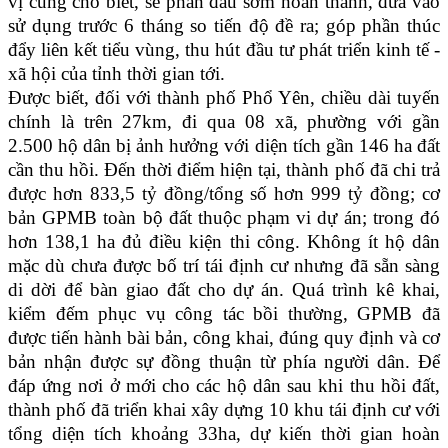
vị cũng cho biết, sẽ phấn đấu sớm hoàn thành, đưa vào
sử dụng trước 6 tháng so tiến độ đề ra; góp phần thúc
đẩy liên kết tiểu vùng, thu hút đầu tư phát triển kinh tế -
xã hội của tỉnh thời gian tới.
Được biết, đối với thành phố Phổ Yên, chiều dài tuyến
chính là trên 27km, đi qua 08 xã, phường với gần
2.500 hộ dân bị ảnh hưởng với diện tích gần 146 ha đất
cần thu hồi. Đến thời điểm hiện tại, thành phố đã chi trả
được hơn 833,5 tỷ đồng/tổng số hơn 999 tỷ đồng; cơ
bản GPMB toàn bộ đất thuộc phạm vi dự án; trong đó
hơn 138,1 ha đủ điều kiện thi công. Không ít hộ dân
mặc dù chưa được bố trí tái định cư nhưng đã sẵn sàng
di dời để bàn giao đất cho dự án. Quá trình kê khai,
kiểm đếm phục vụ công tác bồi thường, GPMB đã
được tiến hành bài bản, công khai, đúng quy định và cơ
bản nhận được sự đồng thuận từ phía người dân. Để
đáp ứng nơi ở mới cho các hộ dân sau khi thu hồi đất,
thành phố đã triển khai xây dựng 10 khu tái định cư với
tổng diện tích khoảng 33ha, dự kiến thời gian hoàn