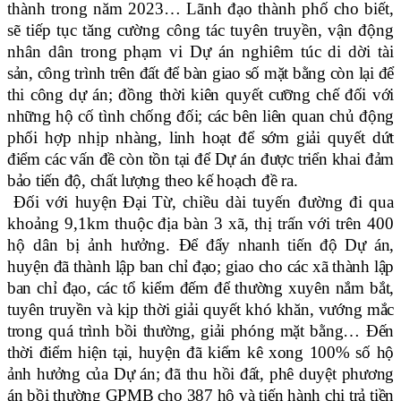
thành trong năm 2023… Lãnh đạo thành phố cho biết,
sẽ tiếp tục tăng cường công tác tuyên truyền, vận động
nhân dân trong phạm vi Dự án nghiêm túc di dời tài
sản, công trình trên đất để bàn giao số mặt bằng còn lại để
thi công dự án; đồng thời kiên quyết cưỡng chế đối với
những hộ cố tình chống đối; các bên liên quan chủ động
phối hợp nhịp nhàng, linh hoạt để sớm giải quyết dứt
điểm các vấn đề còn tồn tại để Dự án được triển khai đảm
bảo tiến độ, chất lượng theo kế hoạch đề ra.
Đối với
huyện Đại Từ,
chiều dài tuyến đường đi qua
khoảng 9,1km thuộc địa bàn 3 xã, thị trấn với trên 400
hộ dân bị ảnh hưởng.
Để đẩy nhanh tiến độ Dự án,
huyện đã thành lập ban chỉ đạo; giao cho các xã thành lập
ban chỉ đạo, các tổ kiểm đếm để thường xuyên nắm bắt,
tuyên truyền và kịp thời giải quyết khó khăn, vướng mắc
trong quá trình bồi thường, giải phóng mặt bằng…
Đến
thời điểm hiện tại, huyện đã kiểm kê xong 100% số hộ
ảnh hưởng của Dự án; đã thu hồi đất, phê duyệt phương
án bồi thường GPMB cho 387 hộ và tiến hành chi trả tiền