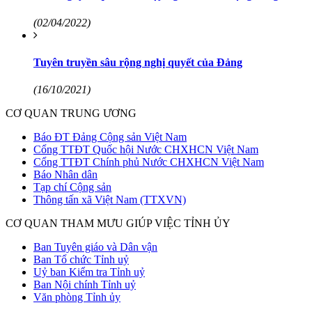
(02/04/2022)
Tuyên truyền sâu rộng nghị quyết của Đảng
(16/10/2021)
CƠ QUAN TRUNG ƯƠNG
Báo ĐT Đảng Cộng sản Việt Nam
Cổng TTĐT Quốc hội Nước CHXHCN Việt Nam
Cổng TTĐT Chính phủ Nước CHXHCN Việt Nam
Báo Nhân dân
Tạp chí Cộng sản
Thông tấn xã Việt Nam (TTXVN)
CƠ QUAN THAM MƯU GIÚP VIỆC TỈNH ỦY
Ban Tuyên giáo và Dân vận
Ban Tổ chức Tỉnh uỷ
Uỷ ban Kiểm tra Tỉnh uỷ
Ban Nội chính Tỉnh uỷ
Văn phòng Tỉnh ủy