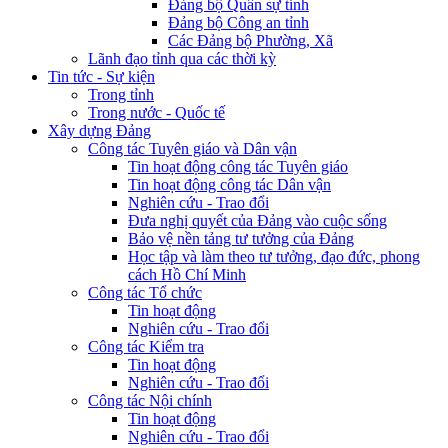
Đảng bộ Quân sự tỉnh
Đảng bộ Công an tỉnh
Các Đảng bộ Phường, Xã
Lãnh đạo tỉnh qua các thời kỳ
Tin tức - Sự kiện
Trong tỉnh
Trong nước - Quốc tế
Xây dựng Đảng
Công tác Tuyên giáo và Dân vận
Tin hoạt động công tác Tuyên giáo
Tin hoạt động công tác Dân vận
Nghiên cứu - Trao đổi
Đưa nghị quyết của Đảng vào cuộc sống
Bảo vệ nền tảng tư tưởng của Đảng
Học tập và làm theo tư tưởng, đạo đức, phong
cách Hồ Chí Minh
Công tác Tổ chức
Tin hoạt động
Nghiên cứu - Trao đổi
Công tác Kiểm tra
Tin hoạt động
Nghiên cứu - Trao đổi
Công tác Nội chính
Tin hoạt động
Nghiên cứu - Trao đổi