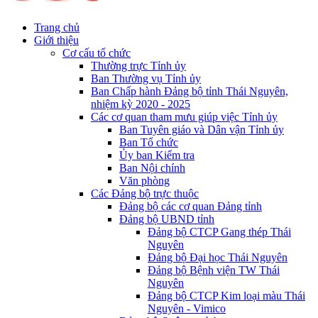
Trang chủ
Giới thiệu
Cơ cấu tổ chức
Thường trực Tỉnh ủy
Ban Thường vụ Tỉnh ủy
Ban Chấp hành Đảng bộ tỉnh Thái Nguyên,
nhiệm kỳ 2020 - 2025
Các cơ quan tham mưu giúp việc Tỉnh ủy
Ban Tuyên giáo và Dân vận Tỉnh ủy
Ban Tổ chức
Ủy ban Kiểm tra
Ban Nội chính
Văn phòng
Các Đảng bộ trực thuộc
Đảng bộ các cơ quan Đảng tỉnh
Đảng bộ UBND tỉnh
Đảng bộ CTCP Gang thép Thái
Nguyên
Đảng bộ Đại học Thái Nguyên
Đảng bộ Bệnh viện TW Thái
Nguyên
Đảng bộ CTCP Kim loại màu Thái
Nguyên - Vimico