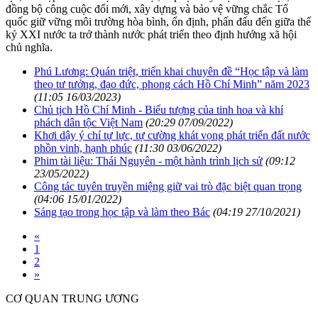
đồng bộ công cuộc đổi mới, xây dựng và bảo vệ vững chắc Tổ
quốc giữ vững môi trường hòa bình, ổn định, phấn đấu đến giữa thế
kỷ XXI nước ta trở thành nước phát triển theo định hướng xã hội
chủ nghĩa.
Phú Lương: Quán triệt, triển khai chuyên đề “Học tập và làm
theo tư tưởng, đạo đức, phong cách Hồ Chí Minh” năm 2023
(11:05 16/03/2023)
Chủ tịch Hồ Chí Minh - Biểu tượng của tinh hoa và khí
phách dân tộc Việt Nam
(20:29 07/09/2022)
Khơi dậy ý chí tự lực, tự cường khát vọng phát triển đất nước
phồn vinh, hạnh phúc
(11:30 03/06/2022)
Phim tài liệu: Thái Nguyên - một hành trình lịch sử
(09:12
23/05/2022)
Công tác tuyên truyền miệng giữ vai trò đặc biệt quan trọng
(04:06 15/01/2022)
Sáng tạo trong học tập và làm theo Bác
(04:19 27/10/2021)
«
1
2
»
CƠ QUAN TRUNG ƯƠNG