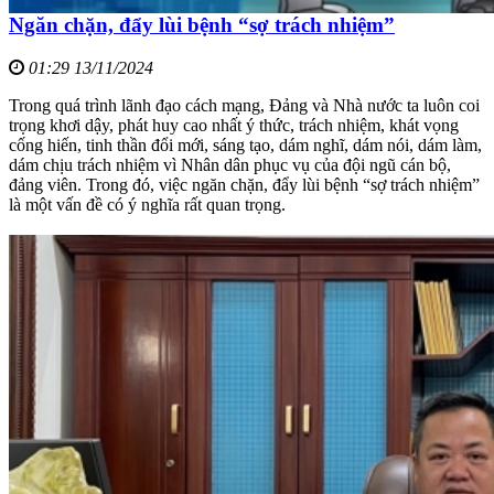
Ngăn chặn, đẩy lùi bệnh “sợ trách nhiệm”
01:29 13/11/2024
Trong quá trình lãnh đạo cách mạng, Đảng và Nhà nước ta luôn coi
trọng khơi dậy, phát huy cao nhất ý thức, trách nhiệm, khát vọng
cống hiến, tinh thần đổi mới, sáng tạo, dám nghĩ, dám nói, dám làm,
dám chịu trách nhiệm vì Nhân dân phục vụ của đội ngũ cán bộ,
đảng viên. Trong đó, việc ngăn chặn, đẩy lùi bệnh “sợ trách nhiệm”
là một vấn đề có ý nghĩa rất quan trọng.