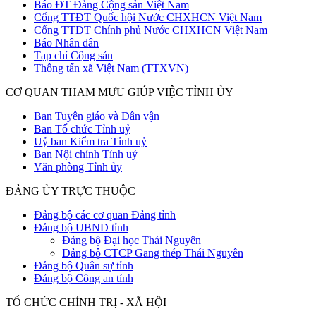
Báo ĐT Đảng Cộng sản Việt Nam
Cổng TTĐT Quốc hội Nước CHXHCN Việt Nam
Cổng TTĐT Chính phủ Nước CHXHCN Việt Nam
Báo Nhân dân
Tạp chí Cộng sản
Thông tấn xã Việt Nam (TTXVN)
CƠ QUAN THAM MƯU GIÚP VIỆC TỈNH ỦY
Ban Tuyên giáo và Dân vận
Ban Tổ chức Tỉnh uỷ
Uỷ ban Kiểm tra Tỉnh uỷ
Ban Nội chính Tỉnh uỷ
Văn phòng Tỉnh ủy
ĐẢNG ỦY TRỰC THUỘC
Đảng bộ các cơ quan Đảng tỉnh
Đảng bộ UBND tỉnh
Đảng bộ Đại học Thái Nguyên
Đảng bộ CTCP Gang thép Thái Nguyên
Đảng bộ Quân sự tỉnh
Đảng bộ Công an tỉnh
TỔ CHỨC CHÍNH TRỊ - XÃ HỘI