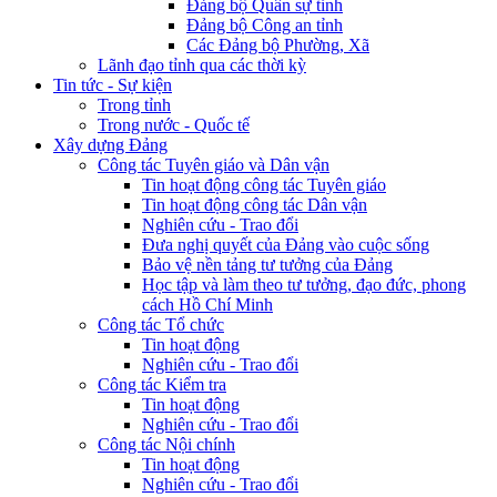
Đảng bộ Quân sự tỉnh
Đảng bộ Công an tỉnh
Các Đảng bộ Phường, Xã
Lãnh đạo tỉnh qua các thời kỳ
Tin tức - Sự kiện
Trong tỉnh
Trong nước - Quốc tế
Xây dựng Đảng
Công tác Tuyên giáo và Dân vận
Tin hoạt động công tác Tuyên giáo
Tin hoạt động công tác Dân vận
Nghiên cứu - Trao đổi
Đưa nghị quyết của Đảng vào cuộc sống
Bảo vệ nền tảng tư tưởng của Đảng
Học tập và làm theo tư tưởng, đạo đức, phong
cách Hồ Chí Minh
Công tác Tổ chức
Tin hoạt động
Nghiên cứu - Trao đổi
Công tác Kiểm tra
Tin hoạt động
Nghiên cứu - Trao đổi
Công tác Nội chính
Tin hoạt động
Nghiên cứu - Trao đổi