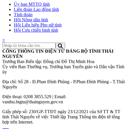
Ủy ban MTTQ tỉnh
Liên đoàn Lao động tỉnh
Tỉnh đoàn
Hội Nông dân tỉnh
Hội Liên hiệp Phụ nữ tỉnh
Hội Cựu chiến binh tỉnh
×
CỔNG THÔNG TIN ĐIỆN TỬ ĐẢNG BỘ TỈNH THÁI
NGUYÊN
Trưởng Ban Biên tập: Đồng chí Đỗ Thị Minh Hoa
Ủy viên Ban Thường vụ, Trưởng ban Tuyên giáo và Dân vận Tỉnh
ủy
Địa chỉ: Số 28 - Đ.Phan Đình Phùng - P.Phan Đình Phùng - T.Thái
Nguyên
Điện thoại: 0208 3855.529 | Email:
vanthu.btgtu@thainguyen.gov.vn
Giấy phép số: 230/GP-TTĐT ngày 23/12/2021 của Sở TT & TT
tỉnh Thái Nguyên về việc Thiết lập Trang Thông tin điện tử tổng
hợp trên Internet.