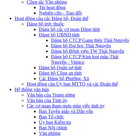
Công tác Văn phòng
Tin hoạt động
Nghiên cứu - Trao đổi
Hoạt động của các Đảng bộ, Đoàn thể
Đảng bộ trực thuộc
Đảng bộ các cơ quan Đảng tỉnh
Đảng bộ UBND tỉnh
Đảng bộ CTCP Gang thép Thái Nguyên
Đảng bộ Đại học Thái Nguyên
Đảng bộ Bệnh viện TW Thái Nguyên
Đảng bộ CTCP Kim loại màu Thái
Nguyên - Vimico
Đảng bộ Quân sự tỉnh
Đảng bộ Công an tỉnh
Các Đảng bộ Phường, Xã
Hoạt động của Uỷ ban MTTQ và các Đoàn thể
Hệ thống văn bản
Văn bản của Trung ương
Văn bản của Tỉnh ủy
Các cơ quan tham mưu giúp việc tỉnh ủy
Ban Tuyên giáo và Dân vận
Ban Tổ chức
Ủy ban Kiểm tra
Ban Nội chính
Văn phòng