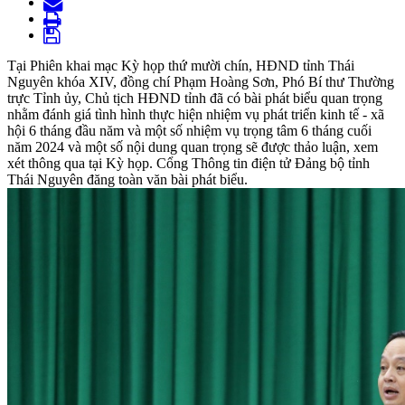
Tại Phiên khai mạc Kỳ họp thứ mười chín, HĐND tỉnh Thái
Nguyên khóa XIV, đồng chí Phạm Hoàng Sơn, Phó Bí thư Thường
trực Tỉnh ủy, Chủ tịch HĐND tỉnh đã có bài phát biểu quan trọng
nhằm đánh giá tình hình thực hiện nhiệm vụ phát triển kinh tế - xã
hội 6 tháng đầu năm và một số nhiệm vụ trọng tâm 6 tháng cuối
năm 2024 và một số nội dung quan trọng sẽ được thảo luận, xem
xét thông qua tại Kỳ họp. Cổng Thông tin điện tử Đảng bộ tỉnh
Thái Nguyên đăng toàn văn bài phát biểu.