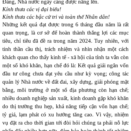
Đảng, Nhà nước ngày càng được nâng lên.
Kính thưa các vị đại biểu!
Kính thưa các bậc cử tri và toàn thể Nhân dân!
Những kết quả đạt được trong 6 tháng đầu năm là rất
quan trọng, là cơ sở để hoàn thành thắng lợi các mục
tiêu, chỉ tiêu đã đề ra trong năm 2024. Tuy nhiên, với
tinh thần cầu thị, trách nhiệm và nhìn nhận một cách
khách quan cho thấy kinh tế - xã hội của tỉnh ta vẫn còn
một số khó khăn, hạn chế đó là: Kết quả giải ngân vốn
đầu tư công chưa đạt yêu cầu như kỳ vọng; công tác
quản lý Nhà nước về đất đai, xây dựng, giải phóng mặt
bằng, môi trường ở một số địa phương còn hạn chế;
nhiều doanh nghiệp sản xuất, kinh doanh gặp khó khăn
do thị trường thu hẹp, khả năng tiếp cận vốn hạn chế;
tỷ giá, lạm phát có xu hướng tăng cao. Vì vậy, nhiệm
vụ đặt ra cho thời gian tới đòi hỏi chúng ta phải nỗ lực
phấn đấu nhiều hơn nữa, đảm bảo hoàn thành tốt nhiệm