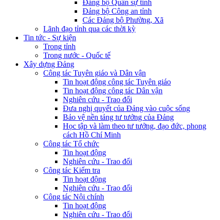
Đảng bộ Quân sự tỉnh
Đảng bộ Công an tỉnh
Các Đảng bộ Phường, Xã
Lãnh đạo tỉnh qua các thời kỳ
Tin tức - Sự kiện
Trong tỉnh
Trong nước - Quốc tế
Xây dựng Đảng
Công tác Tuyên giáo và Dân vận
Tin hoạt động công tác Tuyên giáo
Tin hoạt động công tác Dân vận
Nghiên cứu - Trao đổi
Đưa nghị quyết của Đảng vào cuộc sống
Bảo vệ nền tảng tư tưởng của Đảng
Học tập và làm theo tư tưởng, đạo đức, phong
cách Hồ Chí Minh
Công tác Tổ chức
Tin hoạt động
Nghiên cứu - Trao đổi
Công tác Kiểm tra
Tin hoạt động
Nghiên cứu - Trao đổi
Công tác Nội chính
Tin hoạt động
Nghiên cứu - Trao đổi