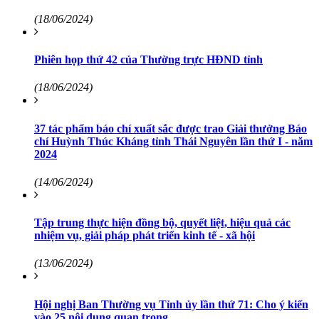
(18/06/2024)
Phiên họp thứ 42 của Thường trực HĐND tỉnh
(18/06/2024)
37 tác phẩm báo chí xuất sắc được trao Giải thưởng Báo
chí Huỳnh Thúc Kháng tỉnh Thái Nguyên lần thứ I - năm
2024
(14/06/2024)
Tập trung thực hiện đồng bộ, quyết liệt, hiệu quả các
nhiệm vụ, giải pháp phát triển kinh tế - xã hội
(13/06/2024)
Hội nghị Ban Thường vụ Tỉnh ủy lần thứ 71: Cho ý kiến
vào 25 nội dung quan trọng