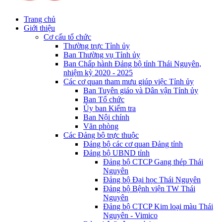
Trang chủ
Giới thiệu
Cơ cấu tổ chức
Thường trực Tỉnh ủy
Ban Thường vụ Tỉnh ủy
Ban Chấp hành Đảng bộ tỉnh Thái Nguyên,
nhiệm kỳ 2020 - 2025
Các cơ quan tham mưu giúp việc Tỉnh ủy
Ban Tuyên giáo và Dân vận Tỉnh ủy
Ban Tổ chức
Ủy ban Kiểm tra
Ban Nội chính
Văn phòng
Các Đảng bộ trực thuộc
Đảng bộ các cơ quan Đảng tỉnh
Đảng bộ UBND tỉnh
Đảng bộ CTCP Gang thép Thái
Nguyên
Đảng bộ Đại học Thái Nguyên
Đảng bộ Bệnh viện TW Thái
Nguyên
Đảng bộ CTCP Kim loại màu Thái
Nguyên - Vimico