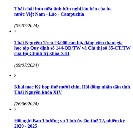
Thắt chặt hơn nữa tình hữu nghị lâu bền của ba
nước Việt Nam - Lào - Campuchia
(05/07/2024)
Thái Nguyên: Trên 23.000 cán bộ, đảng viên tham gia
học tập Quy định số 144-QĐ/TW và Chỉ thị số 35-CT/TW
của Bộ Chính trị khóa XIII
(09/07/2024)
Khai mạc Kỳ họp thứ mười chín, Hội đồng nhân dân tỉnh
Thái Nguyên khóa XIV
(26/06/2024)
Hội nghị Ban Thường vụ Tỉnh ủy lần thứ 72, nhiệm kỳ
2020 - 2025