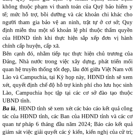
không thuộc phạm vi thanh toán của Quỹ bảo hiểm y
tế; mức hỗ trợ, bồi dưỡng và các khoản chi khác cho
người tham gia bảo vệ an ninh, trật tự ở cơ sở; Quy
định miễn thu một số khoản lệ phí thuộc thẩm quyền
của HĐND tỉnh khi thực hiện sắp xếp đơn vị hành
chính cấp huyện, cấp xã.
Bên cạnh đó, nhằm tiếp tục thực hiện chủ trương của
Đảng, Nhà nước trong việc xây dựng, phát triển mối
quan hệ truyền thống tốt đẹp, lâu đời giữa Việt Nam với
Lào và Campuchia, tại Kỳ họp này, HĐND tỉnh sẽ xem
xét, quyết định chế độ hỗ trợ kinh phí cho lưu học sinh
Lào, Campuchia học tập tại các cơ sở đào tạo thuộc
UBND tỉnh.
Ba là
, HĐND tỉnh sẽ xem xét các báo cáo kết quả công
tác của HĐND tỉnh, các Ban của HĐND tỉnh và các cơ
quan tư pháp 6 tháng đầu năm 2024; Báo cáo kết quả
giám sát việc giải quyết các ý kiến, kiến nghị của cử tri;