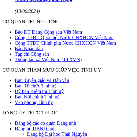
(13/06/2024)
CƠ QUAN TRUNG ƯƠNG
Báo ĐT Đảng Cộng sản Việt Nam
Cổng TTĐT Quốc hội Nước CHXHCN Việt Nam
Cổng TTĐT Chính phủ Nước CHXHCN Việt Nam
Báo Nhân dân
Tạp chí Cộng sản
Thông tấn xã Việt Nam (TTXVN)
CƠ QUAN THAM MƯU GIÚP VIỆC TỈNH ỦY
Ban Tuyên giáo và Dân vận
Ban Tổ chức Tỉnh uỷ
Uỷ ban Kiểm tra Tỉnh uỷ
Ban Nội chính Tỉnh uỷ
Văn phòng Tỉnh ủy
ĐẢNG ỦY TRỰC THUỘC
Đảng bộ các cơ quan Đảng tỉnh
Đảng bộ UBND tỉnh
Đảng bộ Đại học Thái Nguyên