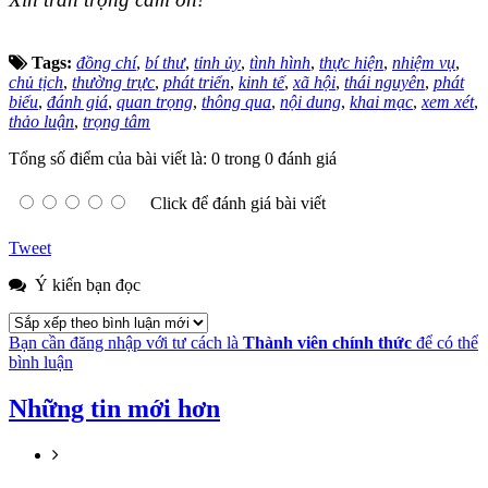
Tags:
đồng chí
,
bí thư
,
tỉnh ủy
,
tình hình
,
thực hiện
,
nhiệm vụ
,
chủ tịch
,
thường trực
,
phát triển
,
kinh tế
,
xã hội
,
thái nguyên
,
phát
biểu
,
đánh giá
,
quan trọng
,
thông qua
,
nội dung
,
khai mạc
,
xem xét
,
thảo luận
,
trọng tâm
Tổng số điểm của bài viết là: 0 trong 0 đánh giá
Click để đánh giá bài viết
Tweet
Ý kiến bạn đọc
Bạn cần đăng nhập với tư cách là
Thành viên chính thức
để có thể
bình luận
Những tin mới hơn