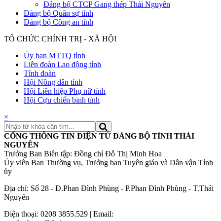
Đảng bộ CTCP Gang thép Thái Nguyên
Đảng bộ Quân sự tỉnh
Đảng bộ Công an tỉnh
TỔ CHỨC CHÍNH TRỊ - XÃ HỘI
Ủy ban MTTQ tỉnh
Liên đoàn Lao động tỉnh
Tỉnh đoàn
Hội Nông dân tỉnh
Hội Liên hiệp Phụ nữ tỉnh
Hội Cựu chiến binh tỉnh
×
CỔNG THÔNG TIN ĐIỆN TỬ ĐẢNG BỘ TỈNH THÁI
NGUYÊN
Trưởng Ban Biên tập: Đồng chí Đỗ Thị Minh Hoa
Ủy viên Ban Thường vụ, Trưởng ban Tuyên giáo và Dân vận Tỉnh
ủy
Địa chỉ: Số 28 - Đ.Phan Đình Phùng - P.Phan Đình Phùng - T.Thái
Nguyên
Điện thoại: 0208 3855.529 | Email: