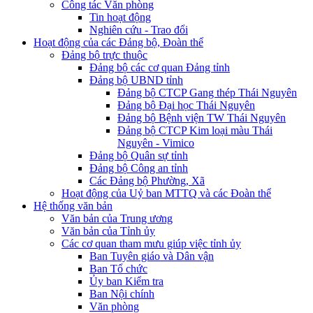
Công tác Văn phòng
Tin hoạt động
Nghiên cứu - Trao đổi
Hoạt động của các Đảng bộ, Đoàn thể
Đảng bộ trực thuộc
Đảng bộ các cơ quan Đảng tỉnh
Đảng bộ UBND tỉnh
Đảng bộ CTCP Gang thép Thái Nguyên
Đảng bộ Đại học Thái Nguyên
Đảng bộ Bệnh viện TW Thái Nguyên
Đảng bộ CTCP Kim loại màu Thái
Nguyên - Vimico
Đảng bộ Quân sự tỉnh
Đảng bộ Công an tỉnh
Các Đảng bộ Phường, Xã
Hoạt động của Uỷ ban MTTQ và các Đoàn thể
Hệ thống văn bản
Văn bản của Trung ương
Văn bản của Tỉnh ủy
Các cơ quan tham mưu giúp việc tỉnh ủy
Ban Tuyên giáo và Dân vận
Ban Tổ chức
Ủy ban Kiểm tra
Ban Nội chính
Văn phòng