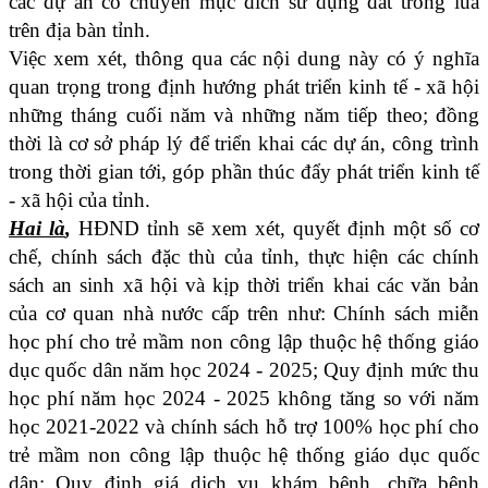
các dự án có chuyển mục đích sử dụng đất trồng lúa
trên địa bàn tỉnh.
Việc xem xét, thông qua các nội dung này có ý nghĩa
quan trọng trong định hướng phát triển kinh tế - xã hội
những tháng cuối năm và những năm tiếp theo; đồng
thời là cơ sở pháp lý để triển khai các dự án, công trình
trong thời gian tới, góp phần thúc đẩy phát triển kinh tế
- xã hội của tỉnh.
Hai là
,
HĐND tỉnh sẽ xem xét, quyết định một số cơ
chế, chính sách đặc thù của tỉnh, thực hiện các chính
sách an sinh xã hội và kịp thời triển khai các văn bản
của cơ quan nhà nước cấp trên như: Chính sách miễn
học phí cho trẻ mầm non công lập thuộc hệ thống giáo
dục quốc dân năm học 2024 - 2025; Quy định mức thu
học phí năm học 2024 - 2025 không tăng so với năm
học 2021-2022 và chính sách hỗ trợ 100% học phí cho
trẻ mầm non công lập thuộc hệ thống giáo dục quốc
dân; Quy định giá dịch vụ khám bệnh, chữa bệnh