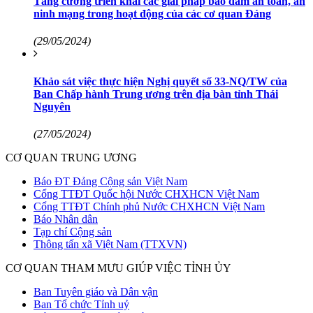
Tăng cường triển khai các giải pháp bảo đảm an toàn, an
ninh mạng trong hoạt động của các cơ quan Đảng
(29/05/2024)
Khảo sát việc thực hiện Nghị quyết số 33-NQ/TW của
Ban Chấp hành Trung ương trên địa bàn tỉnh Thái
Nguyên
(27/05/2024)
CƠ QUAN TRUNG ƯƠNG
Báo ĐT Đảng Cộng sản Việt Nam
Cổng TTĐT Quốc hội Nước CHXHCN Việt Nam
Cổng TTĐT Chính phủ Nước CHXHCN Việt Nam
Báo Nhân dân
Tạp chí Cộng sản
Thông tấn xã Việt Nam (TTXVN)
CƠ QUAN THAM MƯU GIÚP VIỆC TỈNH ỦY
Ban Tuyên giáo và Dân vận
Ban Tổ chức Tỉnh uỷ