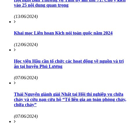
vào 25 nội dung quan trọng
(13/06/2024)
Khai mạc Liên hoan Kịch nói toàn quốc năm 2024
(12/06/2024)
Học viện Hậu cần tổ chức các hoạt động về nguồn và tri
ân tại huyện Phú Lương
(07/06/2024)
Thái Nguyên giành giải Nhất tại Hội thi nghiệp vụ chữa
cháy và cứu nạn cứu hộ “Tổ liên gia an toàn phòng cháy,
chữa cháy”
(07/06/2024)