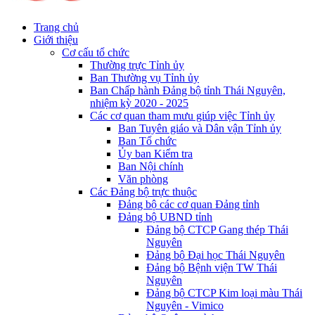
Trang chủ
Giới thiệu
Cơ cấu tổ chức
Thường trực Tỉnh ủy
Ban Thường vụ Tỉnh ủy
Ban Chấp hành Đảng bộ tỉnh Thái Nguyên,
nhiệm kỳ 2020 - 2025
Các cơ quan tham mưu giúp việc Tỉnh ủy
Ban Tuyên giáo và Dân vận Tỉnh ủy
Ban Tổ chức
Ủy ban Kiểm tra
Ban Nội chính
Văn phòng
Các Đảng bộ trực thuộc
Đảng bộ các cơ quan Đảng tỉnh
Đảng bộ UBND tỉnh
Đảng bộ CTCP Gang thép Thái
Nguyên
Đảng bộ Đại học Thái Nguyên
Đảng bộ Bệnh viện TW Thái
Nguyên
Đảng bộ CTCP Kim loại màu Thái
Nguyên - Vimico