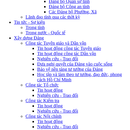
Đảng bộ Quân sự tỉnh
Đảng bộ Công an tỉnh
Các Đảng bộ Phường, Xã
Lãnh đạo tỉnh qua các thời kỳ
Tin tức - Sự kiện
Trong tỉnh
Trong nước - Quốc tế
Xây dựng Đảng
Công tác Tuyên giáo và Dân vận
Tin hoạt động công tác Tuyên giáo
Tin hoạt động công tác Dân vận
Nghiên cứu - Trao đổi
Đưa nghị quyết của Đảng vào cuộc sống
Bảo vệ nền tảng tư tưởng của Đảng
Học tập và làm theo tư tưởng, đạo đức, phong
cách Hồ Chí Minh
Công tác Tổ chức
Tin hoạt động
Nghiên cứu - Trao đổi
Công tác Kiểm tra
Tin hoạt động
Nghiên cứu - Trao đổi
Công tác Nội chính
Tin hoạt động
Nghiên cứu - Trao đổi