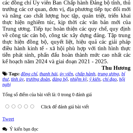
các đồng chí Ủy viên Ban Chấp hành Đảng bộ tỉnh, thủ
trưởng các cơ quan, đơn vị, địa phương tiếp tục đổi mới
và nâng cao chất lượng học tập, quán triệt, triển khai
thực hiện nghiêm túc, kịp thời các văn bản mới của
Trung ương. Tiếp tục hoàn thiện các quy chế, quy định
về công tác cán bộ, công tác xây dựng đảng. Tập trung
thực hiện đồng bộ, quyết liệt, hiệu quả các giải pháp
điều hành kinh tế - xã hội phù hợp với tình hình thực
tiễn phát sinh, phấn đấu hoàn thành mức cao nhất các
kế hoạch năm 2024 và giai đoạn 2021 - 2025.
Thu Hương
Tags:
đồng chí
,
thanh hải
,
ủy viên
,
chấp hành
,
trung ương
,
bí
thư
,
tỉnh ủy
,
trưởng đoàn
,
đảng bộ
,
nhiệm kỳ
,
ý kiến
,
chỉ đạo
,
hội
nghị
Tổng số điểm của bài viết là: 0 trong 0 đánh giá
Click để đánh giá bài viết
Tweet
Ý kiến bạn đọc