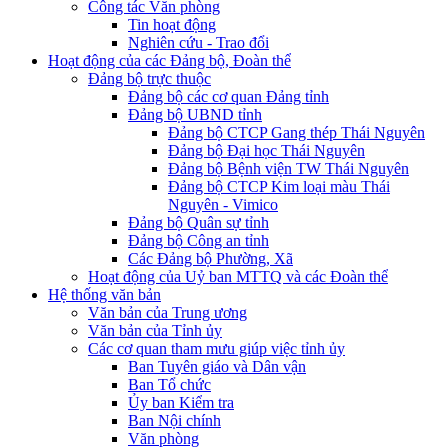
Công tác Văn phòng
Tin hoạt động
Nghiên cứu - Trao đổi
Hoạt động của các Đảng bộ, Đoàn thể
Đảng bộ trực thuộc
Đảng bộ các cơ quan Đảng tỉnh
Đảng bộ UBND tỉnh
Đảng bộ CTCP Gang thép Thái Nguyên
Đảng bộ Đại học Thái Nguyên
Đảng bộ Bệnh viện TW Thái Nguyên
Đảng bộ CTCP Kim loại màu Thái
Nguyên - Vimico
Đảng bộ Quân sự tỉnh
Đảng bộ Công an tỉnh
Các Đảng bộ Phường, Xã
Hoạt động của Uỷ ban MTTQ và các Đoàn thể
Hệ thống văn bản
Văn bản của Trung ương
Văn bản của Tỉnh ủy
Các cơ quan tham mưu giúp việc tỉnh ủy
Ban Tuyên giáo và Dân vận
Ban Tổ chức
Ủy ban Kiểm tra
Ban Nội chính
Văn phòng