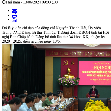
Thứ năm - 13/06/2024 09:03
0
Đó là ý kiến chỉ đạo của đồng chí Nguyễn Thanh Hải, Ủy viên
Trung ương Đảng, Bí thư Tỉnh ủy, Trưởng đoàn ĐBQH tỉnh tại Hội
nghị Ban Chấp hành Đảng bộ tỉnh lần thứ 34 khóa XX, nhiệm kỳ
2020 - 2025, diễn ra chiều ngày 13/6.