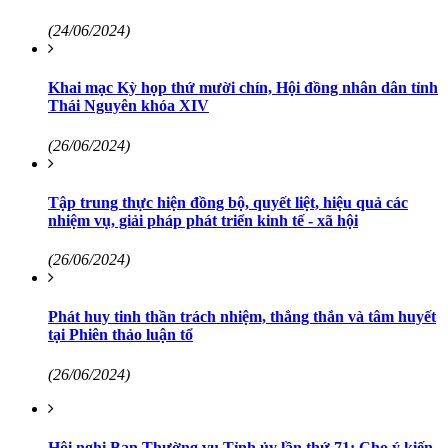
(24/06/2024)
Khai mạc Kỳ họp thứ mười chín, Hội đồng nhân dân tỉnh
Thái Nguyên khóa XIV
(26/06/2024)
Tập trung thực hiện đồng bộ, quyết liệt, hiệu quả các
nhiệm vụ, giải pháp phát triển kinh tế - xã hội
(26/06/2024)
Phát huy tinh thần trách nhiệm, thẳng thắn và tâm huyết
tại Phiên thảo luận tổ
(26/06/2024)
Hội nghị Ban Thường vụ Tỉnh ủy lần thứ 71: Cho ý kiến