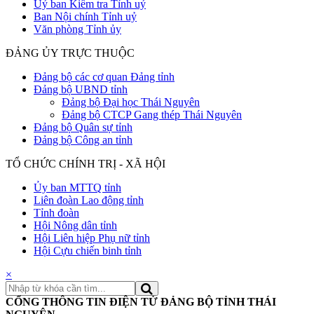
Uỷ ban Kiểm tra Tỉnh uỷ
Ban Nội chính Tỉnh uỷ
Văn phòng Tỉnh ủy
ĐẢNG ỦY TRỰC THUỘC
Đảng bộ các cơ quan Đảng tỉnh
Đảng bộ UBND tỉnh
Đảng bộ Đại học Thái Nguyên
Đảng bộ CTCP Gang thép Thái Nguyên
Đảng bộ Quân sự tỉnh
Đảng bộ Công an tỉnh
TỔ CHỨC CHÍNH TRỊ - XÃ HỘI
Ủy ban MTTQ tỉnh
Liên đoàn Lao động tỉnh
Tỉnh đoàn
Hội Nông dân tỉnh
Hội Liên hiệp Phụ nữ tỉnh
Hội Cựu chiến binh tỉnh
×
CỔNG THÔNG TIN ĐIỆN TỬ ĐẢNG BỘ TỈNH THÁI