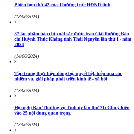
Phiên họp thứ 42 của Thường trực HĐND tỉnh
(18/06/2024)
37 tác phẩm báo chí xuất sắc được trao Giải thưởng Báo
chí Huỳnh Thúc Kháng tỉnh Thái Nguyên lần thứ I - năm
2024
(14/06/2024)
Tập trung thực hiện đồng bộ, quyết liệt, hiệu quả các
nhiệm vụ, giải pháp phát triển kinh tế - xã hội
(13/06/2024)
Hội nghị Ban Thường vụ Tỉnh ủy lần thứ 71: Cho ý kiến
vào 25 nội dung quan trọng
(13/06/2024)