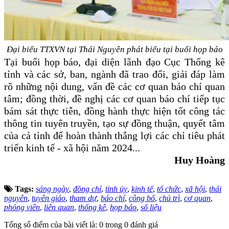
Đại biểu
TTXVN tại Thái Nguyên phát biểu tại buổi họp báo
Tại buổi họp báo, đại diện lãnh đạo Cục Thống kê
tỉnh và các sở, ban, ngành đã trao đổi, giải đáp làm
rõ những nội dung, vấn đề các cơ quan báo chí quan
tâm; đồng thời, đề nghị các cơ quan báo chí tiếp tục
bám sát thực tiễn, đồng hành thực hiện tốt công tác
thông tin tuyên truyền, tạo sự đồng thuận, quyết tâm
của cả tỉnh để hoàn thành thắng lợi các chỉ tiêu phát
triển kinh tế - xã hội năm 2024...
Huy Hoàng
Tags:
sáng ngày
,
đồng chí
,
tỉnh ủy
,
kinh tế
,
tổ chức
,
xã hội
,
thái
nguyên
,
tuyên giáo
,
tham dự
,
báo chí
,
công bố
,
chủ trì
,
cơ quan
,
phóng viên
,
liên quan
,
thống kê
,
họp báo
,
số liệu
Tổng số điểm của bài viết là: 0 trong 0 đánh giá