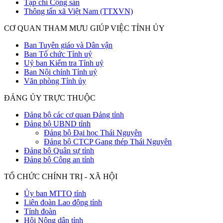
Tạp chí Cộng sản
Thông tấn xã Việt Nam (TTXVN)
CƠ QUAN THAM MƯU GIÚP VIỆC TỈNH ỦY
Ban Tuyên giáo và Dân vận
Ban Tổ chức Tỉnh uỷ
Uỷ ban Kiểm tra Tỉnh uỷ
Ban Nội chính Tỉnh uỷ
Văn phòng Tỉnh ủy
ĐẢNG ỦY TRỰC THUỘC
Đảng bộ các cơ quan Đảng tỉnh
Đảng bộ UBND tỉnh
Đảng bộ Đại học Thái Nguyên
Đảng bộ CTCP Gang thép Thái Nguyên
Đảng bộ Quân sự tỉnh
Đảng bộ Công an tỉnh
TỔ CHỨC CHÍNH TRỊ - XÃ HỘI
Ủy ban MTTQ tỉnh
Liên đoàn Lao động tỉnh
Tỉnh đoàn
Hội Nông dân tỉnh