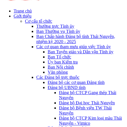
Trang chủ
Giới thiệu
Cơ cấu tổ chức
Thường trực Tỉnh ủy
Ban Thường vụ Tỉnh ủy
Ban Chấp hành Đảng bộ tỉnh Thái Nguyên,
nhiệm kỳ 2020 - 2025
Các cơ quan tham mưu giúp việc Tỉnh ủy
Ban Tuyên giáo và Dân vận Tỉnh ủy
Ban Tổ chức
Ủy ban Kiểm tra
Ban Nội chính
Văn phòng
Các Đảng bộ trực thuộc
Đảng bộ các cơ quan Đảng tỉnh
Đảng bộ UBND tỉnh
Đảng bộ CTCP Gang thép Thái
Nguyên
Đảng bộ Đại học Thái Nguyên
Đảng bộ Bệnh viện TW Thái
Nguyên
Đảng bộ CTCP Kim loại màu Thái
Nguyên - Vimico