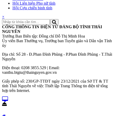
Hội Liên hiệp Phụ nữ tỉnh
Hội Cựu chiến binh tỉnh
×
CỔNG THÔNG TIN ĐIỆN TỬ ĐẢNG BỘ TỈNH THÁI
NGUYÊN
Trưởng Ban Biên tập: Đồng chí Đỗ Thị Minh Hoa
Ủy viên Ban Thường vụ, Trưởng ban Tuyên giáo và Dân vận Tỉnh
ủy
Địa chỉ: Số 28 - Đ.Phan Đình Phùng - P.Phan Đình Phùng - T.Thái
Nguyên
Điện thoại: 0208 3855.529 | Email:
vanthu.btgtu@thainguyen.gov.vn
Giấy phép số: 230/GP-TTĐT ngày 23/12/2021 của Sở TT & TT
tỉnh Thái Nguyên về việc Thiết lập Trang Thông tin điện tử tổng
hợp trên Internet.