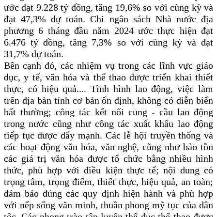
ước đạt 9.228 tỷ đồng, tăng 19,6% so với cùng kỳ và
đạt 47,3% dự toán. Chi ngân sách Nhà nước địa
phương 6 tháng đầu năm 2024 ước thực hiện đạt
6.476 tỷ đồng, tăng 7,3% so với cùng kỳ và đạt
31,7% dự toán.
Bên cạnh đó, các nhiệm vụ trong các lĩnh vực giáo
dục, y tế, văn hóa và thể thao được triển khai thiết
thực, có hiệu quả.... Tình hình lao động, việc làm
trên địa bàn tỉnh cơ bản ổn định, không có diễn biến
bất thường; công tác kết nối cung - cầu lao động
trong nước cũng như công tác xuất khẩu lao động
tiếp tục được đẩy mạnh. Các lễ hội truyền thống và
các hoạt động văn hóa, văn nghệ, cũng như bảo tồn
các giá trị văn hóa được tổ chức bằng nhiều hình
thức, phù hợp với điều kiện thực tế; nội dung có
trọng tâm, trọng điểm, thiết thực, hiệu quả, an toàn;
đảm bảo đúng các quy định hiện hành và phù hợp
với nếp sống văn minh, thuần phong mỹ tục của dân
tộc. Các phong trào tập luyện thể dục thể thao được