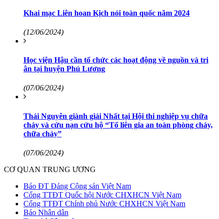
Khai mạc Liên hoan Kịch nói toàn quốc năm 2024
(12/06/2024)
Học viện Hậu cần tổ chức các hoạt động về nguồn và tri
ân tại huyện Phú Lương
(07/06/2024)
Thái Nguyên giành giải Nhất tại Hội thi nghiệp vụ chữa
cháy và cứu nạn cứu hộ “Tổ liên gia an toàn phòng cháy,
chữa cháy”
(07/06/2024)
CƠ QUAN TRUNG ƯƠNG
Báo ĐT Đảng Cộng sản Việt Nam
Cổng TTĐT Quốc hội Nước CHXHCN Việt Nam
Cổng TTĐT Chính phủ Nước CHXHCN Việt Nam
Báo Nhân dân