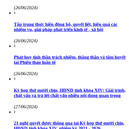
(26/06/2024)
Tập trung thực hiện đồng bộ, quyết liệt, hiệu quả các
nhiệm vụ, giải pháp phát triển kinh tế - xã hội
(26/06/2024)
Phát huy tinh thần trách nhiệm, thẳng thắn và tâm huyết
tại Phiên thảo luận tổ
(26/06/2024)
Kỳ họp thứ mười chín, HĐND tỉnh khóa XIV: Giải trình,
chất vấn và trả lời chất vấn nhiều nội dung quan trọng
(27/06/2024)
21 nghị quyết được thông qua tại Kỳ họp thứ mười chín,
HĐND tỉnh khóa XIV, nhiệm kỳ 2021 - 2026