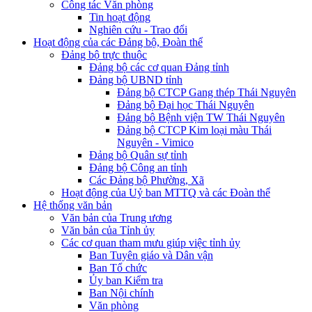
Công tác Văn phòng
Tin hoạt động
Nghiên cứu - Trao đổi
Hoạt động của các Đảng bộ, Đoàn thể
Đảng bộ trực thuộc
Đảng bộ các cơ quan Đảng tỉnh
Đảng bộ UBND tỉnh
Đảng bộ CTCP Gang thép Thái Nguyên
Đảng bộ Đại học Thái Nguyên
Đảng bộ Bệnh viện TW Thái Nguyên
Đảng bộ CTCP Kim loại màu Thái
Nguyên - Vimico
Đảng bộ Quân sự tỉnh
Đảng bộ Công an tỉnh
Các Đảng bộ Phường, Xã
Hoạt động của Uỷ ban MTTQ và các Đoàn thể
Hệ thống văn bản
Văn bản của Trung ương
Văn bản của Tỉnh ủy
Các cơ quan tham mưu giúp việc tỉnh ủy
Ban Tuyên giáo và Dân vận
Ban Tổ chức
Ủy ban Kiểm tra
Ban Nội chính
Văn phòng