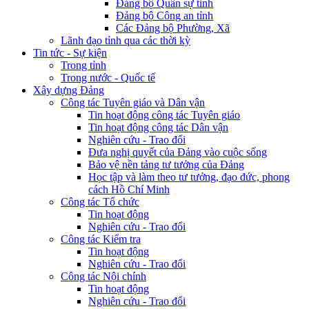
Đảng bộ Quân sự tỉnh
Đảng bộ Công an tỉnh
Các Đảng bộ Phường, Xã
Lãnh đạo tỉnh qua các thời kỳ
Tin tức - Sự kiện
Trong tỉnh
Trong nước - Quốc tế
Xây dựng Đảng
Công tác Tuyên giáo và Dân vận
Tin hoạt động công tác Tuyên giáo
Tin hoạt động công tác Dân vận
Nghiên cứu - Trao đổi
Đưa nghị quyết của Đảng vào cuộc sống
Bảo vệ nền tảng tư tưởng của Đảng
Học tập và làm theo tư tưởng, đạo đức, phong
cách Hồ Chí Minh
Công tác Tổ chức
Tin hoạt động
Nghiên cứu - Trao đổi
Công tác Kiểm tra
Tin hoạt động
Nghiên cứu - Trao đổi
Công tác Nội chính
Tin hoạt động
Nghiên cứu - Trao đổi