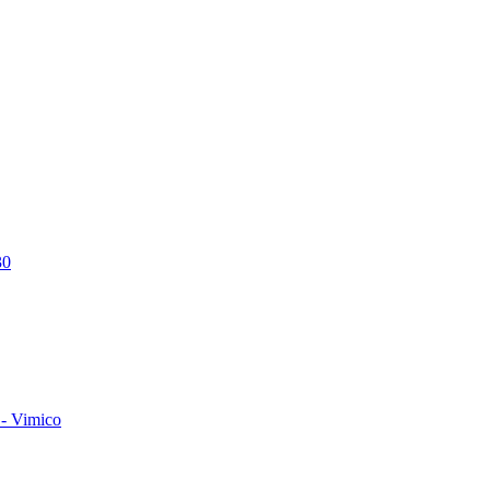
30
- Vimico