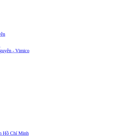
yên
n
guyên - Vimico
ch Hồ Chí Minh