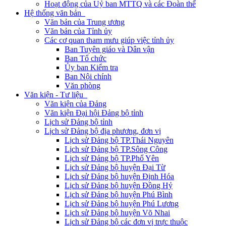
Hoạt động của Uỷ ban MTTQ và các Đoàn thể
Hệ thống văn bản
Văn bản của Trung ương
Văn bản của Tỉnh ủy
Các cơ quan tham mưu giúp việc tỉnh ủy
Ban Tuyên giáo và Dân vận
Ban Tổ chức
Ủy ban Kiểm tra
Ban Nội chính
Văn phòng
Văn kiện - Tư liệu
Văn kiện của Đảng
Văn kiện Đại hội Đảng bộ tỉnh
Lịch sử Đảng bộ tỉnh
Lịch sử Đảng bộ địa phương, đơn vị
Lịch sử Đảng bộ TP.Thái Nguyên
Lịch sử Đảng bộ TP.Sông Công
Lịch sử Đảng bộ TP.Phổ Yên
Lịch sử Đảng bộ huyện Đại Từ
Lịch sử Đảng bộ huyện Định Hóa
Lịch sử Đảng bộ huyện Đồng Hỷ
Lịch sử Đảng bộ huyện Phú Bình
Lịch sử Đảng bộ huyện Phú Lương
Lịch sử Đảng bộ huyện Võ Nhai
Lịch sử Đảng bộ các đơn vị trực thuộc