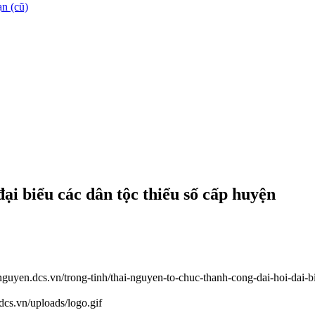
n (cũ)
ại biểu các dân tộc thiểu số cấp huyện
ainguyen.dcs.vn/trong-tinh/thai-nguyen-to-chuc-thanh-cong-dai-hoi-dai-
.dcs.vn/uploads/logo.gif