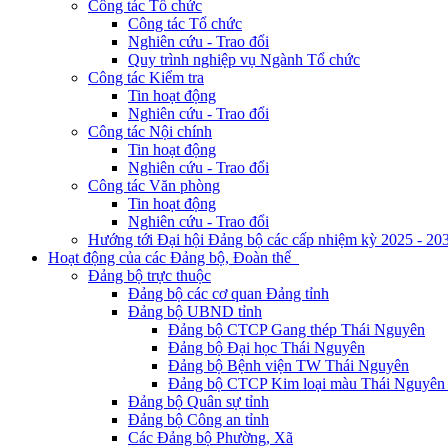
Công tác Tổ chức
Công tác Tổ chức
Nghiên cứu - Trao đổi
Quy trình nghiệp vụ Ngành Tổ chức
Công tác Kiểm tra
Tin hoạt động
Nghiên cứu - Trao đổi
Công tác Nội chính
Tin hoạt động
Nghiên cứu - Trao đổi
Công tác Văn phòng
Tin hoạt động
Nghiên cứu - Trao đổi
Hướng tới Đại hội Đảng bộ các cấp nhiệm kỳ 2025 - 20
Hoạt động của các Đảng bộ, Đoàn thể
Đảng bộ trực thuộc
Đảng bộ các cơ quan Đảng tỉnh
Đảng bộ UBND tỉnh
Đảng bộ CTCP Gang thép Thái Nguyên
Đảng bộ Đại học Thái Nguyên
Đảng bộ Bệnh viện TW Thái Nguyên
Đảng bộ CTCP Kim loại màu Thái Nguyên 
Đảng bộ Quân sự tỉnh
Đảng bộ Công an tỉnh
Các Đảng bộ Phường, Xã