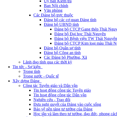
Ủy ban Kiểm tra
Ban Nội chính
Văn phòng
Các Đảng bộ trực thuộc
Đảng bộ các cơ quan Đảng tỉnh
Đảng bộ UBND tỉnh
Đảng bộ CTCP Gang thép Thái Ngu
Đảng bộ Đại học Thái Nguyên
Đảng bộ Bệnh viện TW Thái Nguyê
Đảng bộ CTCP Kim loại màu Thái N
Đảng bộ Quân sự tỉnh
Đảng bộ Công an tỉnh
Các Đảng bộ Phường, Xã
Lãnh đạo tỉnh qua các thời kỳ
Tin tức - Sự kiện
Trong tỉnh
Trong nước - Quốc tế
Xây dựng Đảng
Công tác Tuyên giáo và Dân vận
Tin hoạt động công tác Tuyên giáo
Tin hoạt động công tác Dân vận
Nghiên cứu - Trao đổi
Đưa nghị quyết của Đảng vào cuộc sống
Bảo vệ nền tảng tư tưởng của Đảng
Học tập và làm theo tư tưởng, đạo đức, phong cá