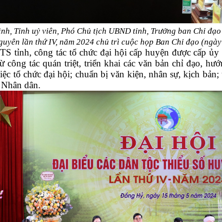
nh, Tỉnh uỷ viên, Phó Chủ tịch UBND tỉnh,
Trưởng ban Chỉ đạo 
guyên lần thứ IV, năm 2024 chủ trì cuộc họp Ban Chỉ đạo (ngà
S tỉnh, công tác tổ chức đại hội cấp huyện được cấp ủy 
ừ công tác quán triệt, triển khai các văn bản chỉ đạo, h
ệc tổ chức đại hội; chuẩn bị văn kiện, nhân sự, kịch bản; t
à Nhân dân.