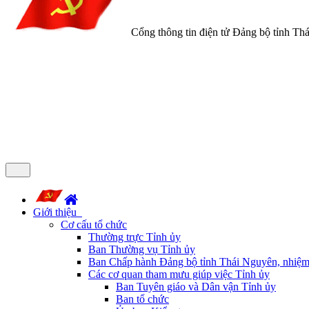
Cổng thông tin điện tử Đảng bộ tỉnh Th
Giới thiệu
Cơ cấu tổ chức
Thường trực Tỉnh ủy
Ban Thường vụ Tỉnh ủy
Ban Chấp hành Đảng bộ tỉnh Thái Nguyên, nhiệm
Các cơ quan tham mưu giúp việc Tỉnh ủy
Ban Tuyên giáo và Dân vận Tỉnh ủy
Ban tổ chức